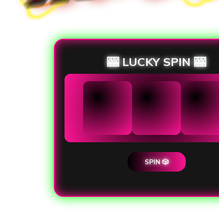
🎰 LUCKY SPIN 🎰
SPIN 🎲