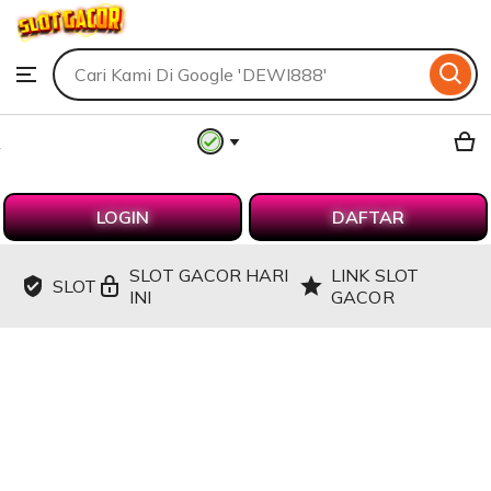
DEWI888
Skip
to
Search
Browse
for
ontent
items
or
shops
LOGIN
DAFTAR
SLOT GACOR HARI
LINK SLOT
SLOT
INI
GACOR