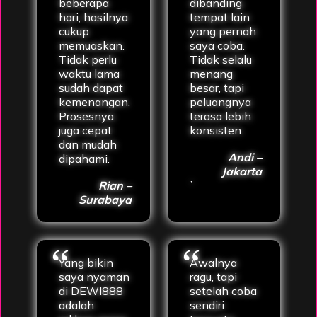
beberapa
dibanding
hari, hasilnya
tempat lain
cukup
yang pernah
memuaskan.
saya coba.
Tidak perlu
Tidak selalu
waktu lama
menang
sudah dapat
besar, tapi
kemenangan.
peluangnya
Prosesnya
terasa lebih
juga cepat
konsisten.
dan mudah
Andi –
dipahami.
Jakarta
Rian –
`
Surabaya
Yang bikin
Awalnya
saya nyaman
ragu, tapi
di DEWI888
setelah coba
adalah
sendiri