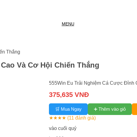
MENU
 Cao Và Cơ Hội Chiến Thắng
555Win Eu Trải Nghiệm Cá Cược Đỉnh 
375,635 VNĐ
➕ Thêm vào giỏ
🛒 Mua Ngay
★★★★
(11 đánh giá)
vào cuối quý