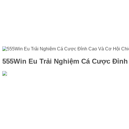
555Win Eu Trải Nghiệm Cá Cược Đỉnh