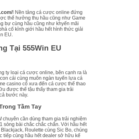
u.com/
! Nền tảng cá cược online đứng
được thể hưởng thụ hầu cũng như Game
ộng bự cùng hầu cũng như khyến mãi
há cố kỉnh giới hầu hết hình thức giải
in EU.
ng Tại 555Win EU
ty loại cá cược online, bên cạnh ra là
hu con cái cùng muôn ngàn tuyển lựa cá
e casino cổ xưa đến cá cược thể thao
u được thể tậu thấy tham gia trải
 cả bước này.
 Trong Tầm Tay
/
chuyên cần dùng tham gia trải nghiệm
 1 sòng bài chắc chắc chắn. Với hầu hết
Blackjack, Roulette cùng Sic Bo, chúng
c tiếp cùng hầu hết dealer sở hữu kế