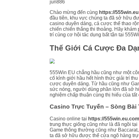
jun886
Chào mừng đến cùng
https://555win.e
đầu tiên, khu vực chúng ta đã sở hữu 
casino duyên dáng, cá cược thể thao r
chiến chiến thắng thi thoảng. Hãy khám p
trí cùng cơ hội tác dụng bất tận tại 555W
Thế Giới Cá Cược Đa Dạ
555Win EU chẳng hầu cũng như một công 
cố kỉnh giới hầu hết hình thức giải trí t
cược duyên dáng. Từ hầu cũng như Gam
sức nóng, người dùng phần lớn đã sở hữ
nghiệm chấp thuận cùng thị hiếu của tất
Casino Trực Tuyến – Sòng Bài
Casino online tại
https://555win.eu.com
trung thực giống cũng như là đã ngồi tại
Game thông thường cũng như Baccarat, 
ta đã sở hữu được thể cửa ngõ hàng trự