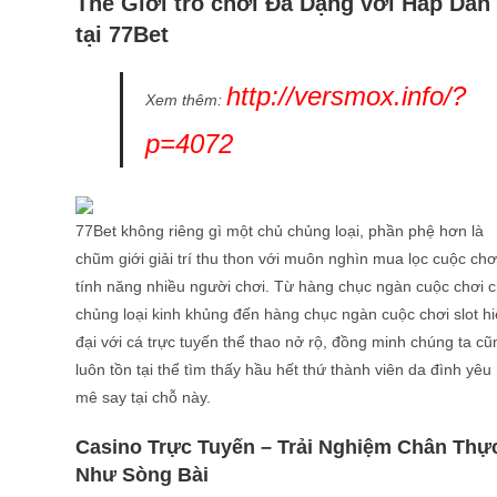
Thế Giới trò chơi Đa Dạng với Hấp Dẫn
tại 77Bet
http://versmox.info/?
Xem thêm:
p=4072
77Bet không riêng gì một chủ chủng loại, phần phệ hơn là
chũm giới giải trí thu thon với muôn nghìn mua lọc cuộc chơ
tính năng nhiều người chơi. Từ hàng chục ngàn cuộc chơi 
chủng loại kinh khủng đến hàng chục ngàn cuộc chơi slot h
đại với cá trực tuyến thể thao nở rộ, đồng minh chúng ta cũ
luôn tồn tại thể tìm thấy hầu hết thứ thành viên da đình yêu
mê say tại chỗ này.
Casino Trực Tuyến – Trải Nghiệm Chân Thự
Như Sòng Bài