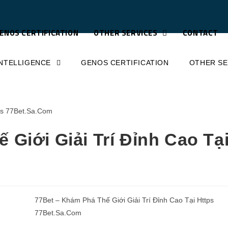
ENOS CERTIFICATION
OTHER SERVICES
CONTACT
INTELLIGENCE
GENOS CERTIFICATION
OTHER S
 Giới Giải Trí Đỉnh Cao Tạ
77Bet – Khám Phá Thế Giới Giải Trí Đỉnh Cao Tại Https
77Bet.Sa.Com