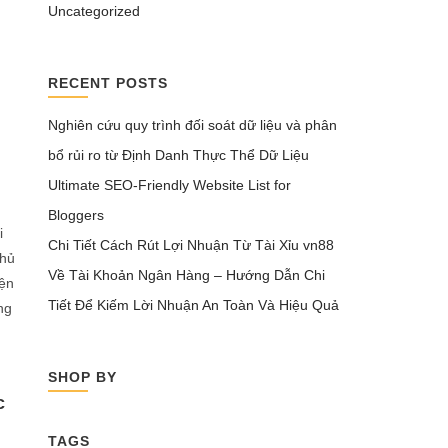
Uncategorized
RECENT POSTS
Nghiên cứu quy trình đối soát dữ liệu và phân
bổ rủi ro từ Định Danh Thực Thể Dữ Liệu
Ultimate SEO-Friendly Website List for
Bloggers
i
Chi Tiết Cách Rút Lợi Nhuận Từ Tài Xỉu vn88
chủ
Về Tài Khoản Ngân Hàng – Hướng Dẫn Chi
iện
Tiết Để Kiếm Lời Nhuận An Toàn Và Hiệu Quả
ng
SHOP BY
c
TAGS