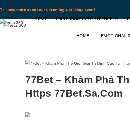
To know more about our upcoming workshop event
HOME
EMOTIONAL INTELLIGENCE
G
info@teras360.com
HOME
EMOTIONAL 
77Bet – Khám Phá Thế
Https 77Bet.Sa.Com