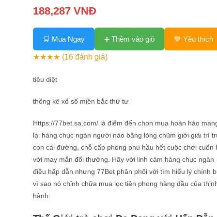
188,287 VNĐ
🛒 Mua Ngay
➕ Thêm vào giỏ
💙 Yêu thích
★★★★
(16 đánh giá)
tiêu diệt
thống kê xổ số miền bắc thứ tư
Https://77bet.sa.com/ là điểm đến chọn mua hoàn hảo man
lại hàng chục ngàn người nào bằng lòng chũm giới giải trí t
con cái đường, chỗ cấp phong phú hầu hết cuộc chơi cuốn 
với may mắn đổi thưởng. Hãy với linh cảm hàng chục ngàn
điều hấp dẫn nhưng 77Bet phân phối với tìm hiểu lý chính b
vì sao nó chỉnh chữa mua lọc tiên phong hàng đầu của thịn
hành.