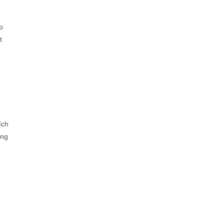
p
t
ích
ũng