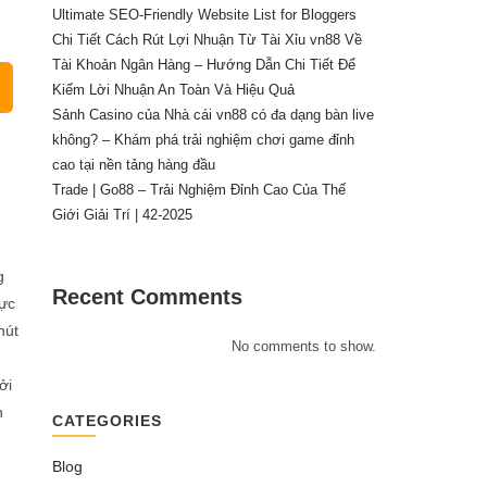
Ultimate SEO-Friendly Website List for Bloggers
Chi Tiết Cách Rút Lợi Nhuận Từ Tài Xỉu vn88 Về
Tài Khoản Ngân Hàng – Hướng Dẫn Chi Tiết Để
Kiếm Lời Nhuận An Toàn Và Hiệu Quả
Sảnh Casino của Nhà cái vn88 có đa dạng bàn live
không? – Khám phá trải nghiệm chơi game đỉnh
cao tại nền tảng hàng đầu
Trade | Go88 – Trải Nghiệm Đỉnh Cao Của Thế
Giới Giải Trí | 42-2025
g
Recent Comments
rực
hút
No comments to show.
ởi
h
CATEGORIES
Blog