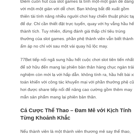
Điểm cuốn hút của slot games là tính một-một giản dễ dàng
với một-một giản với dễ chơi. Bạn không bắt đề xuất gồm
thiên tài tính năng nhiều người chơi hay chiến thuật phức tạ
để dự. Chỉ cần thiết đặt trực tuyến, quay với hy vẳng hầu hế
thành tích. Tuy nhiên, đừng đánh giá thấp chỉ tiêu trúng
thưởng của slot games. phần phệ thành viên vẫn biết thành
ấm áp no chỉ với sau một vài quay hũ lộc may.
77Bet tiếp nối ngã sung hầu hết cuộc chơi slot tiên tiến nhất
để sở hữu đến mang lại phiên bản thân hàng chục ngàn trải
nghiệm còn mới lạ với hấp dẫn. không tính ra, hầu hết bài x
toán khiến với công tác khuyến mại với phần thưởng phệ c
hơi được share tiếp nối để nâng cao cường gồm thêm may
mắn sản phẩm mang lại phiên bản thân.
Cá Cược Thể Thao – Đam Mê với Kịch Tính
Từng Khoảnh Khắc
Nếu thành viên là một thành viên thương mê say thể thao,