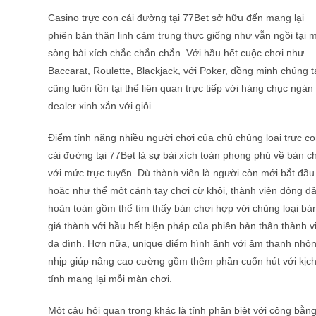
Casino trực con cái đường tại 77Bet sở hữu đến mang lại
phiên bản thân linh cảm trung thực giống như vẫn ngồi tại 
sòng bài xích chắc chắn chắn. Với hầu hết cuộc chơi như
Baccarat, Roulette, Blackjack, với Poker, đồng minh chúng t
cũng luôn tồn tại thể liên quan trực tiếp với hàng chục ngàn
dealer xinh xắn với giỏi.
Điểm tính năng nhiều người chơi của chủ chủng loại trực c
cái đường tại 77Bet là sự bài xích toán phong phú về bàn c
với mức trực tuyến. Dù thành viên là người còn mới bắt đầu
hoặc như thể một cánh tay chơi cừ khôi, thành viên đông đ
hoàn toàn gồm thể tìm thấy bàn chơi hợp với chủng loại bả
giá thành với hầu hết biện pháp của phiên bản thân thành v
da đình. Hơn nữa, unique điểm hình ảnh với âm thanh nhộ
nhịp giúp nâng cao cường gồm thêm phần cuốn hút với kịc
tính mang lại mỗi màn chơi.
Một câu hỏi quan trọng khác là tính phân biệt với công bằng