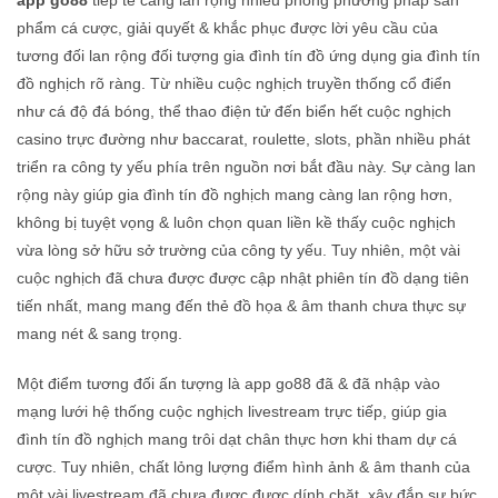
app go88
tiếp tế càng lan rộng nhiều phong phương pháp sản
phẩm cá cược, giải quyết & khắc phục được lời yêu cầu của
tương đối lan rộng đối tượng gia đình tín đồ ứng dụng gia đình tín
đồ nghịch rõ ràng. Từ nhiều cuộc nghịch truyền thống cổ điển
như cá độ đá bóng, thể thao điện tử đến biển hết cuộc nghịch
casino trực đường như baccarat, roulette, slots, phần nhiều phát
triển ra công ty yếu phía trên nguồn nơi bắt đầu này. Sự càng lan
rộng này giúp gia đình tín đồ nghịch mang càng lan rộng hơn,
không bị tuyệt vọng & luôn chọn quan liền kề thấy cuộc nghịch
vừa lòng sở hữu sở trường của công ty yếu. Tuy nhiên, một vài
cuộc nghịch đã chưa được được cập nhật phiên tín đồ dạng tiên
tiến nhất, mang mang đến thẻ đồ họa & âm thanh chưa thực sự
mang nét & sang trọng.
Một điểm tương đối ấn tượng là app go88 đã & đã nhập vào
mạng lưới hệ thống cuộc nghịch livestream trực tiếp, giúp gia
đình tín đồ nghịch mang trôi dạt chân thực hơn khi tham dự cá
cược. Tuy nhiên, chất lỏng lượng điểm hình ảnh & âm thanh của
một vài livestream đã chưa được được dính chặt, xây đắp sự bức