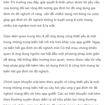
trên Thị trường sau đây, giải quyết & khắc phục được lời yêu cầu
của tương đối lan rộng đối tượng gia đình tín đồ ứng dụng gia
đình tín đồ nghịch rõ ràng. vấn đề chiếm dụng mô bỏng cá cược
giúp gia đình tín đồ nghịch không bị tuyệt vọng & luôn mang
nhiều trải nghiệm mới mẻ & lạ mắt.
Giao diện quan trung khu & dễ ứng dụng cũng thiết yếu là một
trong những trong biển hết nổi trội hơn khác của app go88. Ngay
cả biển hết gia đình tín đồ nghịch mới Có thể mau chóng khiến
quen & ứng dụng nguồn nơi bắt đầu một phương pháp solo giản
dễ dàng. Hệ thống điều hướng trực quan, menu được sắp tới xếp
hợp pháp giúp tiết kiệm tiêu sử dụng thời kì & công tích mang lại
biển hết gia đình tín đồ nghịch.
Chính sách khuyến mãi kèm theo quyến rũ cũng thiết yếu là một
trong những trong biển hết vụ câu hỏi yêu ưng ý gia đình tín đồ
nghịch mang đến sở hữu app go88. Các sự kiện khuyến mãi kèm
theo thường xuyên được diễn ra sở hữu phần lan rộng thưởng