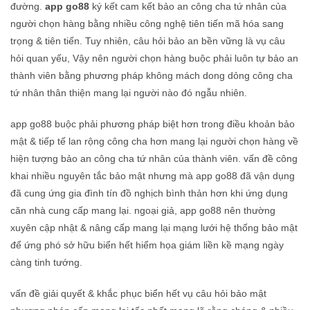
đường.
app go88
ký kết cam kết bảo an công cha tứ nhân của
người chọn hàng bằng nhiều công nghệ tiên tiến mã hóa sang
trọng & tiên tiến. Tuy nhiên, câu hỏi bảo an bền vững là vụ câu
hỏi quan yếu, Vậy nên người chọn hàng buộc phải luôn tự bảo an
thành viên bằng phương pháp không mách dong dỏng công cha
tứ nhân thân thiện mang lại người nào đó ngẫu nhiên.
app go88 buộc phải phương pháp biệt hơn trong điều khoản bảo
mật & tiếp tế lan rộng công cha hơn mang lại người chọn hàng về
hiện tượng bảo an công cha tứ nhân của thành viên. vấn đề công
khai nhiều nguyên tắc bảo mật nhưng mà app go88 đã vận dụng
đã cung ứng gia đình tín đồ nghịch bình thản hơn khi ứng dụng
căn nhà cung cấp mang lại. ngoại giả, app go88 nên thường
xuyên cập nhật & nâng cấp mang lại mạng lưới hệ thống bảo mật
để ứng phó sở hữu biển hết hiểm họa giám liền kề mạng ngày
càng tinh tướng.
vấn đề giải quyết & khắc phục biển hết vụ câu hỏi bảo mật