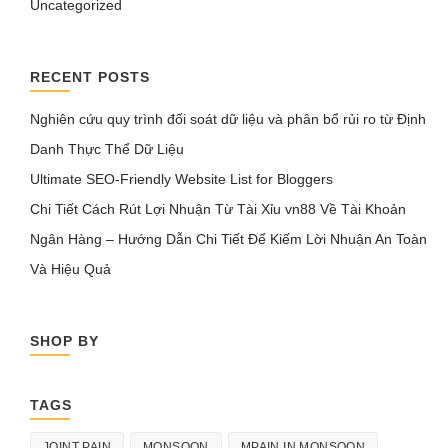
Uncategorized
RECENT POSTS
Nghiên cứu quy trình đối soát dữ liệu và phân bổ rủi ro từ Định
Danh Thực Thể Dữ Liệu
Ultimate SEO-Friendly Website List for Bloggers
Chi Tiết Cách Rút Lợi Nhuận Từ Tài Xỉu vn88 Về Tài Khoản
Ngân Hàng – Hướng Dẫn Chi Tiết Để Kiếm Lời Nhuận An Toàn
Và Hiệu Quả
SHOP BY
TAGS
JOINT PAIN
MONSOON
MPAIN IN MONSOON