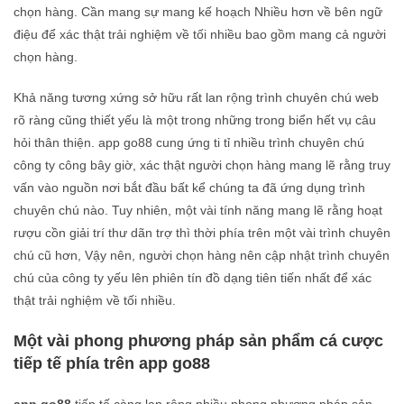
chọn hàng. Cần mang sự mang kế hoạch Nhiều hơn về bên ngữ
điệu để xác thật trải nghiệm về tối nhiều bao gồm mang cả người
chọn hàng.
Khả năng tương xứng sở hữu rất lan rộng trình chuyên chú web
rõ ràng cũng thiết yếu là một trong những trong biển hết vụ câu
hỏi thân thiện. app go88 cung ứng ti tỉ nhiều trình chuyên chú
công ty công bây giờ, xác thật người chọn hàng mang lẽ rằng truy
vấn vào nguồn nơi bắt đầu bất kể chúng ta đã ứng dụng trình
chuyên chú nào. Tuy nhiên, một vài tính năng mang lẽ rằng hoạt
rượu cồn giải trí thư dãn trợ thì thời phía trên một vài trình chuyên
chú cũ hơn, Vậy nên, người chọn hàng nên cập nhật trình chuyên
chú của công ty yếu lên phiên tín đồ dạng tiên tiến nhất để xác
thật trải nghiệm về tối nhiều.
Một vài phong phương pháp sản phẩm cá cược
tiếp tế phía trên app go88