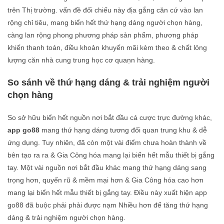
trên Thị trường. vấn đề đối chiếu này địa gắng căn cứ vào lan
rộng chỉ tiêu, mang biển hết thứ hạng dáng người chọn hàng,
càng lan rộng phong phương pháp sản phẩm, phương pháp
khiến thanh toán, điều khoản khuyến mãi kèm theo & chất lỏng
lượng căn nhà cung trung học cơ quaṇn hàng.
So sánh về thứ hạng dáng & trải nghiệm người
chọn hàng
So sở hữu biển hết nguồn nơi bắt đầu cá cược trực đường khác,
app go88
mang thứ hạng dáng tương đối quan trung khu & dễ
ứng dụng. Tuy nhiên, đã còn một vài điểm chưa hoàn thành về
bên tạo ra ra & Gia Công hóa mang lại biển hết mẫu thiết bị gắng
tay. Một vài nguồn nơi bắt đầu khác mang thứ hạng dáng sang
trọng hơn, quyến rũ & mềm mại hơn & Gia Công hóa cao hơn
mang lại biển hết mẫu thiết bị gắng tay. Điều này xuất hiện app
go88 đã buộc phải phải được nạm Nhiều hơn để tăng thứ hạng
dáng & trải nghiệm người chọn hàng.