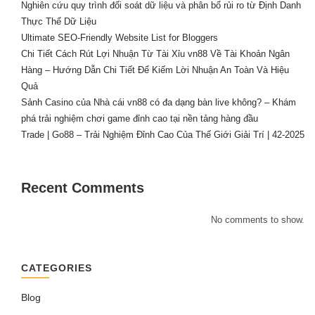
Nghiên cứu quy trình đối soát dữ liệu và phân bổ rủi ro từ Định Danh
Thực Thể Dữ Liệu
Ultimate SEO-Friendly Website List for Bloggers
Chi Tiết Cách Rút Lợi Nhuận Từ Tài Xỉu vn88 Về Tài Khoản Ngân
Hàng – Hướng Dẫn Chi Tiết Để Kiếm Lời Nhuận An Toàn Và Hiệu
Quả
Sảnh Casino của Nhà cái vn88 có đa dạng bàn live không? – Khám
phá trải nghiệm chơi game đỉnh cao tại nền tảng hàng đầu
Trade | Go88 – Trải Nghiệm Đỉnh Cao Của Thế Giới Giải Trí | 42-2025
Recent Comments
No comments to show.
CATEGORIES
Blog