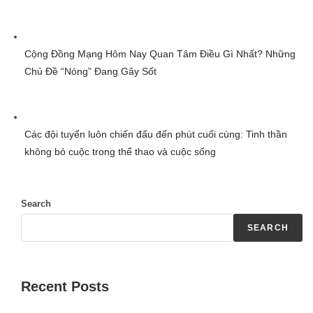
Cộng Đồng Mạng Hôm Nay Quan Tâm Điều Gì Nhất? Những
Chủ Đề “Nóng” Đang Gây Sốt
Các đội tuyển luôn chiến đấu đến phút cuối cùng: Tinh thần
không bỏ cuộc trong thể thao và cuộc sống
Search
SEARCH
Recent Posts