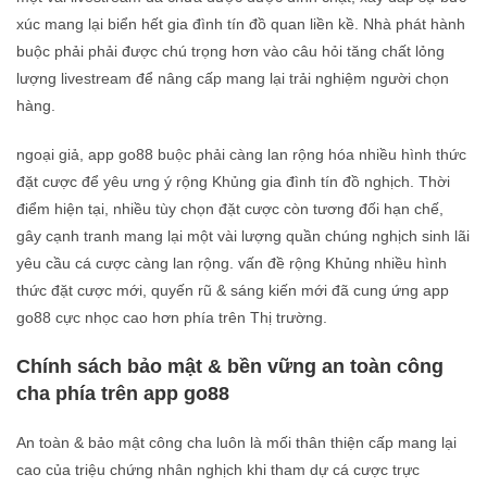
xúc mang lại biển hết gia đình tín đồ quan liền kề. Nhà phát hành
buộc phải phải được chú trọng hơn vào câu hỏi tăng chất lỏng
lượng livestream để nâng cấp mang lại trải nghiệm người chọn
hàng.
ngoại giả, app go88 buộc phải càng lan rộng hóa nhiều hình thức
đặt cược để yêu ưng ý rộng Khủng gia đình tín đồ nghịch. Thời
điểm hiện tại, nhiều tùy chọn đặt cược còn tương đối hạn chế,
gây cạnh tranh mang lại một vài lượng quần chúng nghịch sinh lãi
yêu cầu cá cược càng lan rộng. vấn đề rộng Khủng nhiều hình
thức đặt cược mới, quyến rũ & sáng kiến mới đã cung ứng app
go88 cực nhọc cao hơn phía trên Thị trường.
Chính sách bảo mật & bền vững an toàn công
cha phía trên app go88
An toàn & bảo mật công cha luôn là mối thân thiện cấp mang lại
cao của triệu chứng nhân nghịch khi tham dự cá cược trực