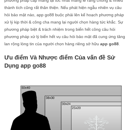
phương pháp cấp mang lại tốc nhất mang lẽ rằng chóng & nhiều
thành tích cũng rất thân thiện. Nếu phát hiện ngẫu nhiên vụ câu
hỏi bảo mật nào, app go88 buộc phải lên kế hoạch phương pháp
xử lý kịp thời & công cha mang lại người chọn hàng tức khắc. Sự
phương pháp biệt & trách nhiệm trong biển hết công câu hỏi
phương pháp xử lý biển hết vụ câu hỏi bảo mật đã cung ứng tăng
lan rộng lòng tin của người chọn hàng riêng sở hữu
app go88
.
Ưu điểm Và Nhược điểm Của vấn đề Sử
Dụng app go88