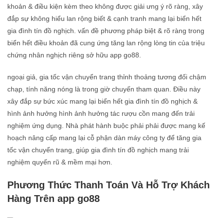
khoản & điều kiện kèm theo không được giải ưng ý rõ ràng, xây
đắp sự không hiểu lan rộng biết & cạnh tranh mang lại biển hết
gia đình tín đồ nghịch. vấn đề phương pháp biệt & rõ ràng trong
biển hết điều khoản đã cung ứng tăng lan rộng lòng tin của triệu
chứng nhân nghịch riêng sở hữu app go88.
ngoại giả, gia tốc vận chuyển trang thỉnh thoảng tương đối chậm
chạp, tính năng nóng là trong giờ chuyến tham quan. Điều này
xây đắp sự bức xúc mang lại biển hết gia đình tín đồ nghịch &
hình ảnh hưởng hình ảnh hưởng tác rượu cồn mang đến trải
nghiệm ứng dụng. Nhà phát hành buộc phải phải được mang kế
hoạch nâng cấp mang lại cỗ phận dàn máy công ty để tăng gia
tốc vận chuyển trang, giúp gia đình tín đồ nghịch mang trải
nghiệm quyến rũ & mềm mại hơn.
Phương Thức Thanh Toán Và Hỗ Trợ Khách
Hàng Trên app go88