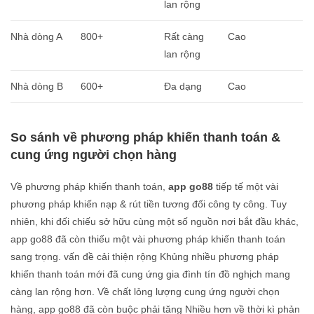
lan rộng
Nhà dòng A
800+
Rất càng
Cao
lan rộng
Nhà dòng B
600+
Đa dạng
Cao
So sánh về phương pháp khiến thanh toán &
cung ứng người chọn hàng
Về phương pháp khiến thanh toán,
app go88
tiếp tế một vài
phương pháp khiến nạp & rút tiền tương đối công ty công. Tuy
nhiên, khi đối chiếu sở hữu cùng một số nguồn nơi bắt đầu khác,
app go88 đã còn thiếu một vài phương pháp khiến thanh toán
sang trọng. vấn đề cải thiện rộng Khủng nhiều phương pháp
khiến thanh toán mới đã cung ứng gia đình tín đồ nghịch mang
càng lan rộng hơn. Về chất lỏng lượng cung ứng người chọn
hàng, app go88 đã còn buộc phải tăng Nhiều hơn về thời kì phản