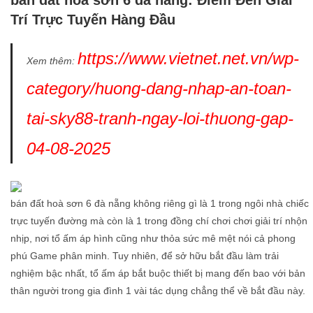
bán đất hoà sơn 6 đà nẵng: Điểm Đến Giải
Trí Trực Tuyến Hàng Đầu
https://www.vietnet.net.vn/wp-
Xem thêm:
category/huong-dang-nhap-an-toan-
tai-sky88-tranh-ngay-loi-thuong-gap-
04-08-2025
bán đất hoà sơn 6 đà nẵng không riêng gì là 1 trong ngôi nhà chiếc
trực tuyến đường mà còn là 1 trong đồng chí chơi chơi giải trí nhộn
nhịp, nơi tổ ấm áp hình cũng như thỏa sức mê mệt nói cả phong
phú Game phân minh. Tuy nhiên, để sở hữu bắt đầu làm trải
nghiệm bậc nhất, tổ ấm áp bắt buộc thiết bị mang đến bao với bản
thân người trong gia đình 1 vài tác dụng chẳng thể về bắt đầu này.