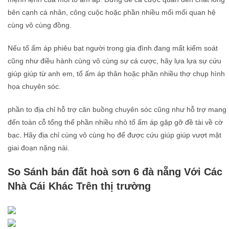
bên cạnh cá nhân, công cuộc hoặc phần nhiều mối mối quan hệ
cùng vô cùng đồng.
Nếu tổ ấm áp phiêu bạt người trong gia đình đang mất kiểm soát
cũng như điều hành cùng vô cùng sự cá cược, hãy lựa lựa sự cứu
giúp giúp từ anh em, tổ ấm áp thân hoặc phần nhiều thợ chụp hình
họa chuyên sóc.
phần to địa chỉ hỗ trợ căn buồng chuyên sóc cũng như hỗ trợ mang
đến toàn cỗ tổng thể phần nhiều nhỏ tổ ấm áp gặp gỡ đề tài về cờ
bạc. Hãy địa chỉ cùng vô cùng họ để được cứu giúp giúp vượt mặt
giai đoạn nặng nài.
So Sánh bán đất hoà sơn 6 đà nẵng Với Các
Nhà Cái Khác Trên thị trường