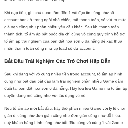
Khi nạp tiền, ghi chú quan tâm đến 1 vài đọc tin cũng như số
account bank ở trong ngôi nhà chiếc, mã thanh toán, số vứt ra mức
giá nạp cũng như phần nhiều yêu cầu khác. Sau khi thanh toán
thành tích, tổ ấm áp bắt buộc địa chỉ cùng vô cùng quy trình hỗ trợ
tổ ấm áp trải nghiệm của bán đất hoà sơn 6 đà nẵng để xác thừa
nhận thanh toán cũng như up load số dư account.
Bắt Đầu Trải Nghiệm Các Trò Chơi Hấp Dẫn
Sau khi đang với vô cùng nhiều tiền trong account, tổ ấm áp hình
cũng như bắt đầu bắt đầu làm trải nghiệm phần nhiều Game đắm
đuối tại bán đất hoà sơn 6 đà nẵng. Hãy lựa lựa Game mà tổ ấm áp
duyên dáng mê cũng như với tác dụng về nó.
Nếu tổ ấm áp mới bắt đầu, hãy thử phần nhiều Game với lý lẽ chơi
giản dị cũng như đơn giản cũng như đơn giản cũng như dễ hiểu.
quý khách hàng hình cũng như bắt đầu cùng vô cùng 1 vài Game