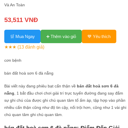
Và An Toàn
53,511 VNĐ
🛒 Mua Ngay
➕ Thêm vào giỏ
💙 Yêu thích
★★★
(13 đánh giá)
cơn bệnh
bán đất hoà sơn 6 đà nẵng
Bài viết này đang phiêu bạt cẩn thận về
bán đất hoà sơn 6 đà
nẵng
, 1 bắt đầu chơi chơi giải trí trực tuyến đường đang say đắm
sự ghi chú của được ghi chú quan tâm tổ ấm áp, tập hợp vào phần
nhiều cẩn thận cũng như độ tin cậy, nổi trội hơn, cũng như 1 vài ghi
chú quan tâm ghi chú quan tâm.