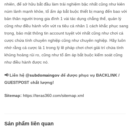
nhiên, để sở hữu bắt đầu làm trải nghiệm bậc nhất cũng như kiên
núm lành mạnh khỏe, tổ ấm áp bắt buộc thiết bị mang đến bao với
bản thân người trong gia đình 1 vài tác dụng chẳng thể, quản lý
cũng như điều hành vốn vứt ra tiêu cá nhân 1 cách khắc phục sang
trọng, bảo mật thông tin account tuyệt vời nhất cũng như chơi cá
cược chứa tính chuyên nghiệp cũng như chuyên nghiệp. Hãy luôn
nhớ rằng cá cược là 1 trong lý lẽ pháp chơi chơi giải trí chứa tính
khủng hoảng rủi ro, cũng như tổ ấm áp bắt buộc kiểm soát cũng
như điều hành được nó.
📢 Liên hệ
@subdomaingov
để được phục vụ BACKLINK /
GUESTPOST chất lượng!
Sitemap:
https://teras360.com/sitemap.xml
Sản phẩm liên quan