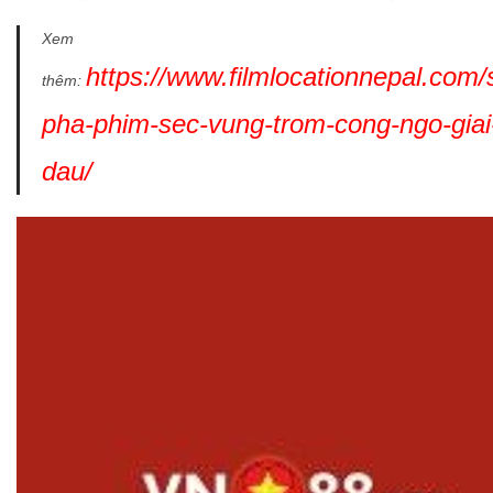
Xem
https://www.filmlocationnepal.com
thêm:
pha-phim-sec-vung-trom-cong-ngo-giai-
dau/