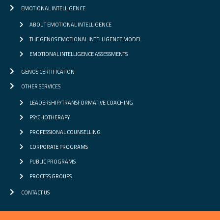
EMOTIONAL INTELLIGENCE
ABOUT EMOTIONAL INTELLIGENCE
THE GENOS EMOTIONAL INTELLIGENCE MODEL
EMOTIONAL INTELLIGENCE ASSESSMENTS
GENOS CERTIFICATION
OTHER SERVICES
LEADERSHIP/TRANSFORMATIVE COACHING
PSYCHOTHERAPY
PROFESSIONAL COUNSELLING
CORPORATE PROGRAMS
PUBLIC PROGRAMS
PROCESS GROUPS
CONTACT US