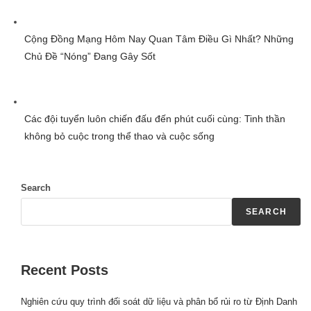
Cộng Đồng Mạng Hôm Nay Quan Tâm Điều Gì Nhất? Những
Chủ Đề “Nóng” Đang Gây Sốt
Các đội tuyển luôn chiến đấu đến phút cuối cùng: Tinh thần
không bỏ cuộc trong thể thao và cuộc sống
Search
SEARCH
Recent Posts
Nghiên cứu quy trình đối soát dữ liệu và phân bổ rủi ro từ Định Danh