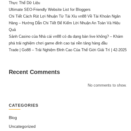
Thực Thể Dữ Liệu
Ultimate SEO-Friendly Website List for Bloggers
Chi Tiết Cách Rút Lợi Nhuận Từ Tài Xỉu vn88 Về Tài Khoản Ngân
Hàng – Hướng Dẫn Chi Tiết Để Kiếm Lời Nhuận An Toàn Và Hiệu
Quả
Sảnh Casino của Nhà cái vn88 có đa dạng bàn live không? – Khám
phá trải nghiệm chơi game đỉnh cao tại nền tảng hàng đầu
Trade | Go88 – Trải Nghiệm Đỉnh Cao Của Thế Giới Giải Trí | 42-2025
Recent Comments
No comments to show.
CATEGORIES
Blog
Uncategorized