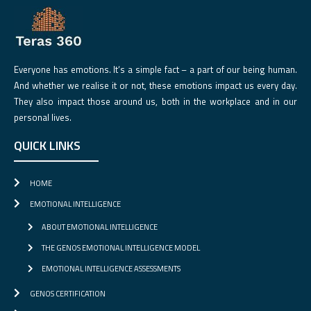
Everyone has emotions. It‘s a simple fact – a part of our being human.
And whether we realise it or not, these emotions impact us every day.
They also impact those around us, both in the workplace and in our
personal lives.
QUICK LINKS
HOME
EMOTIONAL INTELLIGENCE
ABOUT EMOTIONAL INTELLIGENCE
THE GENOS EMOTIONAL INTELLIGENCE MODEL
EMOTIONAL INTELLIGENCE ASSESSMENTS
GENOS CERTIFICATION