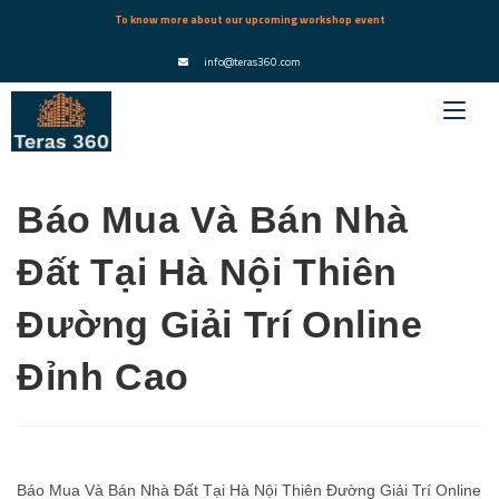
To know more about our upcoming workshop event
info@teras360.com
Báo Mua Và Bán Nhà
Đất Tại Hà Nội Thiên
Đường Giải Trí Online
Đỉnh Cao
Báo Mua Và Bán Nhà Đất Tại Hà Nội Thiên Đường Giải Trí Online