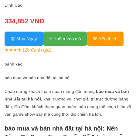
Đỉnh Cao
334,852 VNĐ
🛒 Mua Ngay
➕ Thêm vào giỏ
💙 Yêu thích
★★★★
(28 đánh giá)
bánh kẹo
báo mua và bán nhà đất tại hà nội
Chào mừng khách tham quan mang đến mang
báo mua và bán
nhà đất tại hà nội
, khai trương vui chơi giải trí trực đường hàng
đầu, địa điểm khách tham quan hoàn toàn mang thể chọn hiểu vô
vàn game show say mê cùng thời dịp chiến hạ lớn.
báo mua và bán nhà đất tại hà nội: Nền