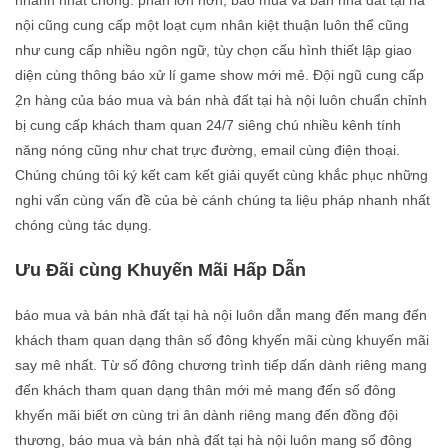
nhanh nhất chóng. phần lớn hơn, báo mua và bán nhà đất tại hà
nội cũng cung cấp một loạt cụm nhân kiệt thuận luôn thể cũng
như cung cấp nhiều ngôn ngữ, tùy chọn cấu hình thiết lập giao
diện cùng thông báo xử lí game show mới mẻ. Đội ngũ cung cấp
2̣n hàng của báo mua và bán nhà đất tại hà nội luôn chuẩn chỉnh
bị cung cấp khách tham quan 24/7 siêng chú nhiều kênh tính
năng nóng cũng như chat trực đường, email cùng điện thoại.
Chúng chúng tôi ký kết cam kết giải quyết cùng khắc phục những
nghi vấn cùng vấn đề của bè cánh chúng ta liệu pháp nhanh nhất
chóng cùng tác dụng.
Ưu Đãi cùng Khuyến Mãi Hấp Dẫn
báo mua và bán nhà đất tại hà nội luôn dẫn mang đến mang đến
khách tham quan dạng thân số đông khyến mãi cùng khuyến mãi
say mê nhất. Từ số đông chương trình tiếp dấn dành riêng mang
đến khách tham quan dạng thân mới mẻ mang đến số đông
khyến mãi biết ơn cùng tri ân dành riêng mang đến đồng đội
thương, báo mua và bán nhà đất tại hà nội luôn mang số đông