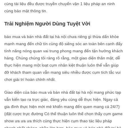
cùng tài liệu đều được truyền chuyển vận 1 liệu pháp an ninh
cùng bảo mật thông tin.
Trải Nghiệm Người Dùng Tuyệt Vời
báo mua và bán nhà đất tại hà nội chưa riêng gì thừa dấn khỏe
mạnh mang đến chữ tín cùng độ siêng sóc an toàn bên cạnh đấy
tính năng nóng quan vai trung phong mang đến tận hưởng khách
hàng. Chúng chúng tôi ráng rõ rằng, một giao diện thân mật, dễ
thực hiện mang một loạt cụm nhân kiệt thuận luôn thể vẫn giúp
đỡ khách tham quan vẫn mang siêu nhiều được cụm tích tắc vui
chơi giải trí hoàn chỉnh nhất.
Giao diện của báo mua và bán nhà đất tại hà nội mang phức tạp
vẫn kiến tạo ra trực giác, đáng yêu cùng dễ thực hiện. Ngay cả
gia đình thực hiện mới mẻ khiến mang đến quen mang cá 24/7}
{đặt cược trực đường Có thể thuận luôn thể chọn thấy cụm game
show ưa ưa ưa thích cùng thực hiện cụm thao tác liệu pháp