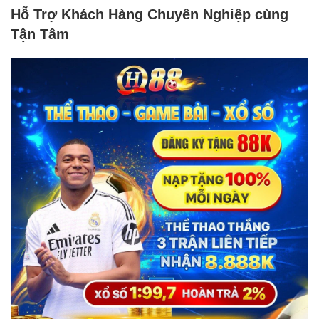
Hỗ Trợ Khách Hàng Chuyên Nghiệp cùng
Tận Tâm