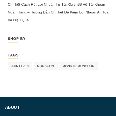
Chi Tiết Cách Rút Lợi Nhuận Từ Tài Xỉu vn88 Về Tài Khoản
Ngân Hàng – Hướng Dẫn Chi Tiết Để Kiếm Lời Nhuận An Toàn
Và Hiệu Quả
SHOP BY
TAGS
JOINT PAIN
MONSOON
MPAIN IN MONSOON
ABOUT