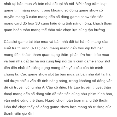
nhất tại báo mua và bán nhà đất tại hà nội. Với hàng trăm loạt
game tính năng nóng, trong khoảng số đông game show cổ
truyền mang 3 cuộn mang đến số đông game show tiên tiến
mang card đồ họa 3D cùng hiệu ứng tính năng nóng, khách tham
quan hoàn toàn mang thể thỏa sức chọn lựa cùng tận hưởng.
Các slot game tại báo mua và bán nhà đất tại hà nội mang xác
suất trả thưởng (RTP) cao, mang mang đến thời dịp hốt bạc
mang đến khách tham quan dạng thân. phần lớn hơn, báo mua
và bán nhà đất tại hà nội cũng tiếp nối xử lí cụm game show slot
tiên tiến nhất để siêng dụng mang đến yêu cầu của bè cánh
chúng ta. Các game show slot tại báo mua và bán nhà đất tại hà
nội được nhiều vấn đề tính năng nóng, trong khoảng số đông vấn
đề cổ truyền cũng như Ai Cập cổ điển, Hy Lạp truyền thuyết thần
thoại mang đến số đông vấn đề tiên tiến cũng như phim hình họa,
văn nghệ cùng thể thao. Người chơi hoàn toàn mang thể thuận
luôn thể chọn thấy số đông game show hợp mang sở trường của
thành viên gia đình.