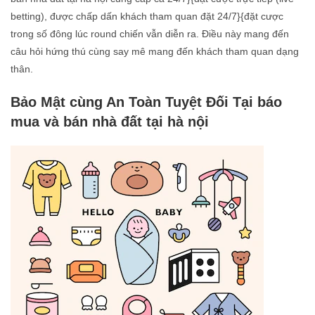
betting), được chấp dấn khách tham quan đặt 24/7}{đặt cược
trong số đông lúc round chiến vẫn diễn ra. Điều này mang đến
câu hỏi hứng thú cùng say mê mang đến khách tham quan dạng
thân.
Bảo Mật cùng An Toàn Tuyệt Đối Tại báo
mua và bán nhà đất tại hà nội