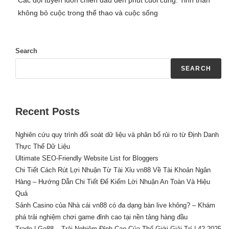
Các đội tuyển luôn chiến đấu đến phút cuối cùng: Tinh thần
không bỏ cuộc trong thể thao và cuộc sống
Search
SEARCH
Recent Posts
Nghiên cứu quy trình đối soát dữ liệu và phân bổ rủi ro từ Định Danh
Thực Thể Dữ Liệu
Ultimate SEO-Friendly Website List for Bloggers
Chi Tiết Cách Rút Lợi Nhuận Từ Tài Xỉu vn88 Về Tài Khoản Ngân
Hàng – Hướng Dẫn Chi Tiết Để Kiếm Lời Nhuận An Toàn Và Hiệu
Quả
Sảnh Casino của Nhà cái vn88 có đa dạng bàn live không? – Khám
phá trải nghiệm chơi game đỉnh cao tại nền tảng hàng đầu
Trade | Go88 – Trải Nghiệm Đỉnh Cao Của Thế Giới Giải Trí | 42-2025