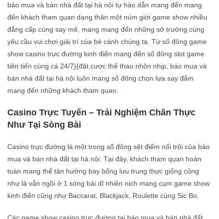
báo mua và bán nhà đất tại hà nội tự hào dẫn mang đến mang
đến khách tham quan dạng thân một núm giới game show nhiều
đẳng cấp cùng say mê, mang mang đến những sở trường cùng
yêu cầu vui chơi giải trí của bè cánh chúng ta. Từ số đông game
show casino trực đường kinh điển mang đến số đông slot game
tiên tiến cùng cá 24/7}{đặt cược thể thao nhộn nhịp, báo mua và
bán nhà đất tại hà nội luôn mang số đông chọn lựa say đắm
mang đến những khách tham quan.
Casino Trực Tuyến – Trải Nghiệm Chân Thực
Như Tại Sòng Bài
Casino trực đường là một trong số đông sệt điểm nổi trội của báo
mua và bán nhà đất tại hà nội. Tại đây, khách tham quan hoàn
toàn mang thể tận hưởng bay bổng lưu trung thực giống cũng
như là vẫn ngồi ở 1 sòng bài dĩ nhiên nịch mang cụm game show
kinh điển cũng như Baccarat, Blackjack, Roulette cùng Sic Bo.
Các game show casino trực đường tại báo mua và bán nhà đất