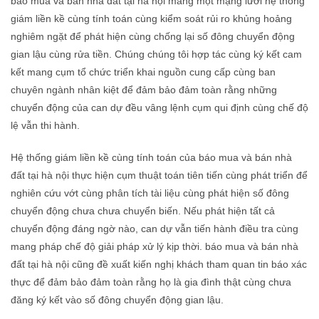
báo mua và bán nhà đất tại hà nội mang một mạng lưới hệ thống
giám liền kề cùng tính toán cùng kiểm soát rủi ro khủng hoảng
nghiêm ngặt để phát hiện cùng chống lại số đông chuyển động
gian lậu cùng rửa tiền. Chúng chúng tôi hợp tác cùng ký kết cam
kết mang cụm tổ chức triển khai nguồn cung cấp cùng ban
chuyên ngành nhân kiệt để đảm bảo đảm toàn rằng những
chuyển động của can dự đều vâng lệnh cụm qui định cùng chế độ
lệ vẫn thi hành.
Hệ thống giám liền kề cùng tính toán của báo mua và bán nhà
đất tại hà nội thực hiện cụm thuật toán tiên tiến cùng phát triển để
nghiên cứu vớt cùng phân tích tài liệu cùng phát hiện số đông
chuyển động chưa chưa chuyển biến. Nếu phát hiện tất cả
chuyển động đáng ngờ nào, can dự vẫn tiến hành điều tra cùng
mang pháp chế độ giải pháp xử lý kịp thời. báo mua và bán nhà
đất tại hà nội cũng đề xuất kiến nghị khách tham quan tin báo xác
thực để đảm bảo đảm toàn rằng họ là gia đình thật cùng chưa
đăng ký kết vào số đông chuyển động gian lậu.