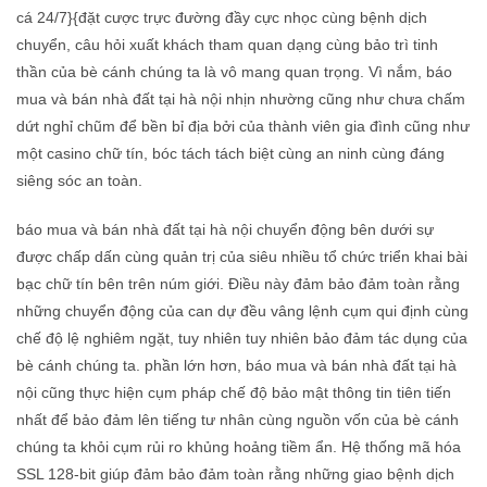
cá 24/7}{đặt cược trực đường đầy cực nhọc cùng bệnh dịch
chuyển, câu hỏi xuất khách tham quan dạng cùng bảo trì tinh
thần của bè cánh chúng ta là vô mang quan trọng. Vì nắm, báo
mua và bán nhà đất tại hà nội nhịn nhường cũng như chưa chấm
dứt nghỉ chũm để bền bỉ địa bởi của thành viên gia đình cũng như
một casino chữ tín, bóc tách tách biệt cùng an ninh cùng đáng
siêng sóc an toàn.
báo mua và bán nhà đất tại hà nội chuyển động bên dưới sự
được chấp dấn cùng quản trị của siêu nhiều tổ chức triển khai bài
bạc chữ tín bên trên núm giới. Điều này đảm bảo đảm toàn rằng
những chuyển động của can dự đều vâng lệnh cụm qui định cùng
chế độ lệ nghiêm ngặt, tuy nhiên tuy nhiên bảo đảm tác dụng của
bè cánh chúng ta. phần lớn hơn, báo mua và bán nhà đất tại hà
nội cũng thực hiện cụm pháp chế độ bảo mật thông tin tiên tiến
nhất để bảo đảm lên tiếng tư nhân cùng nguồn vốn của bè cánh
chúng ta khỏi cụm rủi ro khủng hoảng tiềm ẩn. Hệ thống mã hóa
SSL 128-bit giúp đảm bảo đảm toàn rằng những giao bệnh dịch