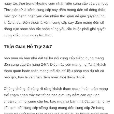
ngay tức thời trong khoảng cụm nhân viên cung cấp của can dự.
Thư điện tử là kênh cung cấp say đắm mang đến số đông thắc
mắc góc cạnh hoặc yêu cầu nhiều thời gian để giải quyết cùng
khắc phục. Điện thoại là kênh cung cấp say đắm mang đến số
đông cực nhọc hỏa tốc hoặc cũng yêu cầu buộc phải giải quyết
cùng khắc phục ngay tức thời.
Thời Gian Hỗ Trợ 24/7
báo mua và bán nhà đất tại hà nội cung cấp siêng dụng mang
đến cung cấp 2̣n hàng 24/7. Điều này còn mang nghĩa là khách
tham quan hoàn toàn mang thể địa chỉ liệu pháp can dự tất cả
bao giờ, hay là vào ban đêm hoặc thời điểm dịp lễ.
Chúng chúng tôi ráng rõ rằng khách tham quan hoàn toàn mang
thể chạm chán trắc trở tất cả bao giờ, vày nắm can dự luôn
chuẩn chỉnh bị cung cấp họ. báo mua và bán nhà đất tại hà nội ký
kết cam kết cung cấp siêng dụng mang đến cung cấp 2̣n hàng