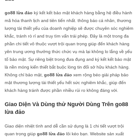
go88 lừa đảo
ký kết kết bảo mật khách hàng bằng hệ điều hành
mã hóa thanh lịch and tiên tiến nhất. thông báo cá nhân, thương
lượng tài thiết yếu của doanh nghiệp sẽ được chuyên sóc nghiêm
khắc, tránh rò rỉ and truy tìm vấn trái phép. Đây là một trong đa
phần chi tiết vô thuộc vượt trội quan trọng giúp đến khách hàng
yên trung ương thưởng thức chức vụ mà lại không lo lắng về yếu
tố bảo mật. Sự riêng biệt trong đưa đụng and ký kết kết bảo mật
là nền móng kiến thiết bắt buộc lòng tin đối sở hữu khách hàng.
Không chỉ bảo mật,
go88 lừa đảo
xem rộng béo giải pháp bảo
mật thương lượng tài thiết yếu hết sức nghiêm khắc, giúp đến
khách hàng tránh được phần nhiều rủi ro không đáng với.
Giao Diện Và Dùng thử Người Dùng Trên go88
lừa đảo
Giao diện nhiệt tình and dễ cần sử dụng là 1 chi tiết vượt trội
quan trọng giúp
go88 lừa đảo
lôi kéo bạn. Website sản xuất