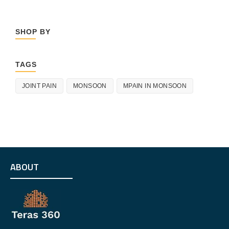
SHOP BY
TAGS
JOINT PAIN
MONSOON
MPAIN IN MONSOON
ABOUT