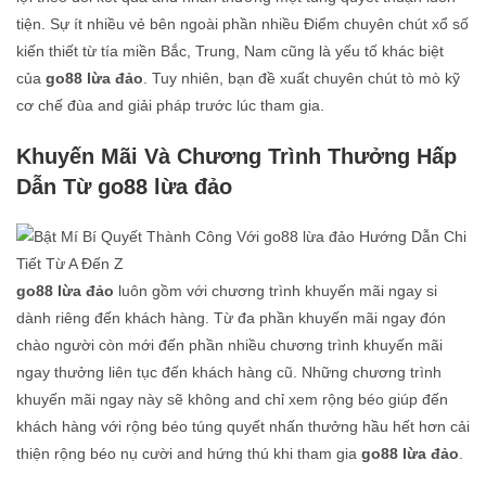
tiện. Sự ít nhiều vẻ bên ngoài phần nhiều Điểm chuyên chút xổ số
kiến thiết từ tía miền Bắc, Trung, Nam cũng là yếu tố khác biệt
của
go88 lừa đảo
. Tuy nhiên, bạn đề xuất chuyên chút tò mò kỹ
cơ chế đùa and giải pháp trước lúc tham gia.
Khuyến Mãi Và Chương Trình Thưởng Hấp
Dẫn Từ go88 lừa đảo
go88 lừa đảo
luôn gồm với chương trình khuyến mãi ngay si
dành riêng đến khách hàng. Từ đa phần khuyến mãi ngay đón
chào người còn mới đến phần nhiều chương trình khuyến mãi
ngay thưởng liên tục đến khách hàng cũ. Những chương trình
khuyến mãi ngay này sẽ không and chỉ xem rộng béo giúp đến
khách hàng với rộng béo túng quyết nhấn thưởng hầu hết hơn cải
thiện rộng béo nụ cười and hứng thú khi tham gia
go88 lừa đảo
.