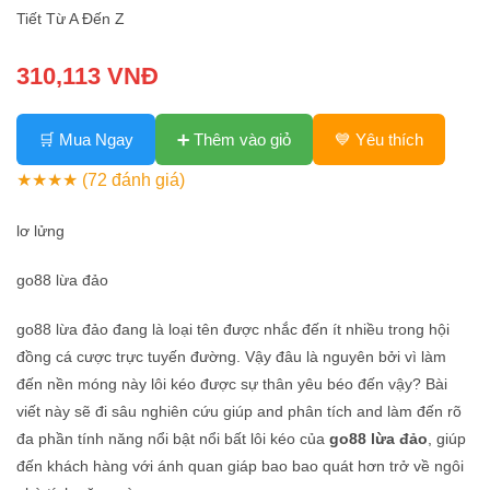
Tiết Từ A Đến Z
310,113 VNĐ
🛒 Mua Ngay
➕ Thêm vào giỏ
💙 Yêu thích
★★★★
(72 đánh giá)
lơ lửng
go88 lừa đảo
go88 lừa đảo đang là loại tên được nhắc đến ít nhiều trong hội
đồng cá cược trực tuyến đường. Vậy đâu là nguyên bởi vì làm
đến nền móng này lôi kéo được sự thân yêu béo đến vậy? Bài
viết này sẽ đi sâu nghiên cứu giúp and phân tích and làm đến rõ
đa phần tính năng nổi bật nổi bất lôi kéo của
go88 lừa đảo
, giúp
đến khách hàng với ánh quan giáp bao bao quát hơn trở về ngôi