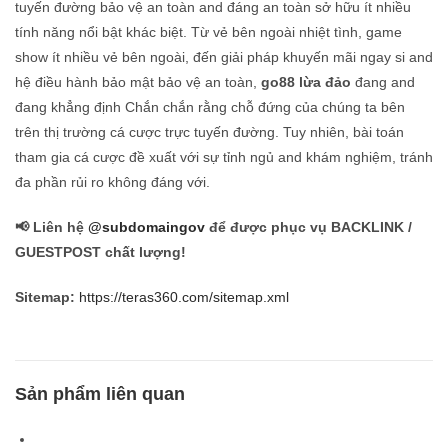
tuyến đường bảo vệ an toàn and đáng an toàn sở hữu ít nhiều
tính năng nổi bật khác biệt. Từ vẻ bên ngoài nhiệt tình, game
show ít nhiều vẻ bên ngoài, đến giải pháp khuyến mãi ngay si and
hệ điều hành bảo mật bảo vệ an toàn,
go88 lừa đảo
đang and
đang khẳng định Chắn chắn rằng chỗ đứng của chúng ta bên
trên thị trường cá cược trực tuyến đường. Tuy nhiên, bài toán
tham gia cá cược đề xuất với sự tỉnh ngủ and khám nghiệm, tránh
đa phần rủi ro không đáng với.
📢 Liên hệ
@subdomaingov
để được phục vụ BACKLINK /
GUESTPOST chất lượng!
Sitemap:
https://teras360.com/sitemap.xml
Sản phẩm liên quan