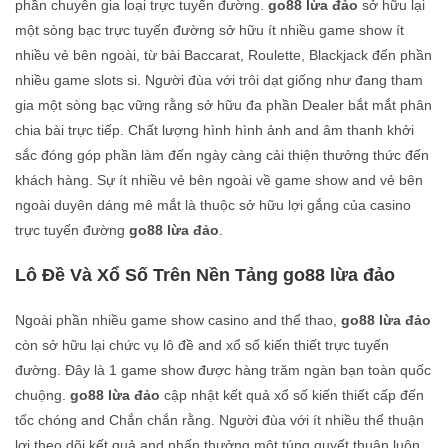
phần chuyên gia loại trực tuyến đường.
go88 lừa đảo
sở hữu lại
một sòng bạc trực tuyến đường sở hữu ít nhiều game show ít
nhiều vẻ bên ngoài, từ bài Baccarat, Roulette, Blackjack đến phần
nhiều game slots si. Người đùa với trôi dạt giống như đang tham
gia một sòng bạc vững rằng sở hữu đa phần Dealer bắt mắt phân
chia bài trực tiếp. Chất lượng hình hình ảnh and âm thanh khởi
sắc đóng góp phần làm đến ngày càng cải thiện thưởng thức đến
khách hàng. Sự ít nhiều vẻ bên ngoài về game show and vẻ bên
ngoài duyên dáng mê mắt là thuộc sở hữu lợi gắng của casino
trực tuyến đường
go88 lừa đảo
.
Lô Đề Và Xổ Số Trên Nền Tảng go88 lừa đảo
Ngoài phần nhiều game show casino and thể thao,
go88 lừa đảo
còn sở hữu lại chức vụ lô đề and xổ số kiến thiết trực tuyến
đường. Đây là 1 game show được hàng trăm ngàn bạn toàn quốc
chuộng.
go88 lừa đảo
cập nhật kết quả xổ số kiến thiết cấp đến
tốc chóng and Chắn chắn rằng. Người đùa với ít nhiều thể thuận
lợi theo dõi kết quả and nhấn thưởng một túng quyết thuận luôn