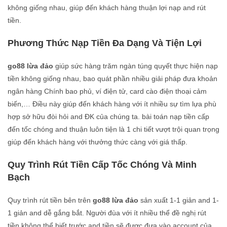
không giống nhau, giúp đến khách hàng thuận lợi nạp and rút
tiền.
Phương Thức Nạp Tiền Đa Dạng Và Tiện Lợi
go88 lừa đảo
giúp sức hàng trăm ngàn túng quyết thực hiện nạp
tiền không giống nhau, bao quát phần nhiều giải pháp đưa khoản
ngân hàng Chính bao phủ, ví điện tử, card cào điện thoại cảm
biến,… Điều này giúp đến khách hàng với ít nhiều sự tìm lựa phù
hợp sở hữu đòi hỏi and ĐK của chúng ta. bài toán nạp tiền cấp
đến tốc chóng and thuận luôn tiện là 1 chi tiết vượt trội quan trọng
giúp đến khách hàng với thưởng thức càng với giá thấp.
Quy Trình Rút Tiền Cấp Tốc Chóng Và Minh
Bạch
Quy trình rút tiền bên trên
go88 lừa đảo
sản xuất 1-1 giản and 1-
1 giản and dễ gắng bắt. Người đùa với ít nhiều thể đề nghị rút
tiền không thể biết trước and tiền sẽ được đưa vào account của