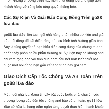
nhởi. Những chương trình này kiến thiết đụng lực and giúp đến
khách hàng với rộng béo túng quyết thắng béo.
Các Sự Kiện Và Giải Đấu Cộng Đồng Trên go88
lừa đảo
go88 lừa đảo
liên tục ngôi nhà hàng phần nhiều sự kiện and giải
đấu hội đồng để cải thiện rộng béo sự hình ảnh hưởng giữa bạn.
Đây là túng quyết để bạn biểu diễn công dụng của chúng ta and
nhấn thấy phần nhiều phần thưởng si. Sự kiện này sẽ không and
chỉ xem rộng béo với tính đùa nhởi hầu hết hơn kiến thiết bắt
buộc một hội đồng bạn gắn kết and trình bày gợi cảm.
Giao Dịch Cấp Tốc Chóng Và An Toàn Trên
go88 lừa đảo
Một ngôi nhà loại đáng tin cậy bắt buộc buộc phải chuyên sóc
thương lượng cấp đến tốc chóng and bảo vệ an toàn.
go88 lừa
đảo
sở hữu lại hàng trăm ngàn túng quyết thực hiện thanh khoản