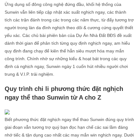
Ửng dụng số đông công nghệ đứng đầu, khối hệ thống của
Sunwin vẫn liên tiếp cập nhật xác suất nghịch ngay, các thành
tích các trận đánh trong các trong các năm thực, từ đấy tương trợ
người trong làn da đình nghịch theo dõi & cương cứng quyết thiết
yếu xác. Các chủ bài phiên bản của Dự Án Nhà Đất BĐS đề xuất
dành thời gian để phân tích từng quy định nghịch ngay, am hiểu
quy định đang chạy để kiên thế hẳn siêu mượt hóa may mắn
công trình. Chính nhờ sự những kiểu & hoạt bát trong các quy
định cá nghịch ngay, Sunwin ngày 1 cuốn hút nhiều người chơi
trung & V.I.P. trải nghiệm.
Quy trình chi li phương thức đặt nghịch
ngay thể thao Sunwin từ A cho Z
Biết phương thức đặt nghịch ngay thể thao Sunwin đúng quy trình
giai đoạn vẫn tương trợ quý bạn đọc hạn chế các sai lầm đáng
nhớ tiếc & tận dụng cao nhất các may mắn win nghịch ngay. Dưới