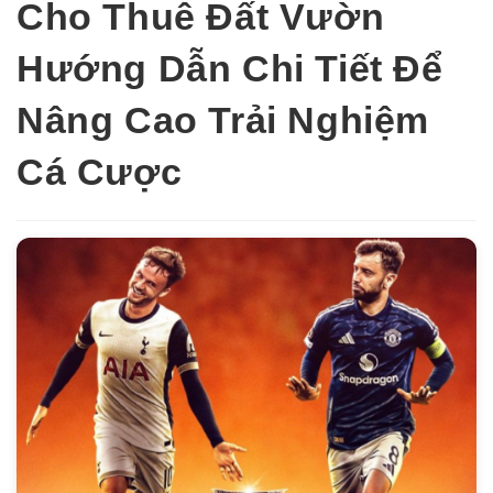
Cho Thuê Đất Vườn
Hướng Dẫn Chi Tiết Để
Nâng Cao Trải Nghiệm
Cá Cược