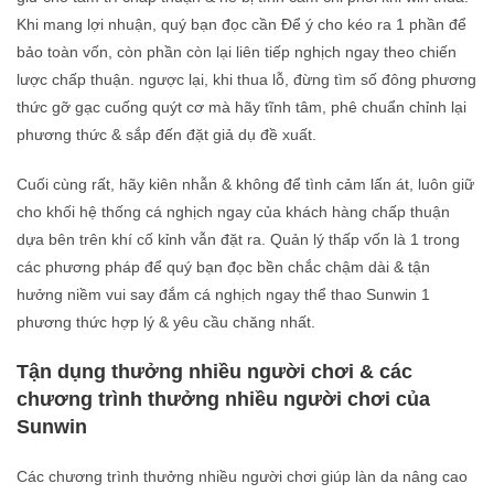
Khi mang lợi nhuận, quý bạn đọc cần Để ý cho kéo ra 1 phần để
bảo toàn vốn, còn phần còn lại liên tiếp nghịch ngay theo chiến
lược chấp thuận. ngược lại, khi thua lỗ, đừng tìm số đông phương
thức gỡ gạc cuống quýt cơ mà hãy tĩnh tâm, phê chuẩn chỉnh lại
phương thức & sắp đến đặt giả dụ đề xuất.
Cuối cùng rất, hãy kiên nhẫn & không để tình cảm lấn át, luôn giữ
cho khối hệ thống cá nghịch ngay của khách hàng chấp thuận
dựa bên trên khí cố kỉnh vẫn đặt ra. Quản lý thấp vốn là 1 trong
các phương pháp để quý bạn đọc bền chắc chậm dài & tận
hưởng niềm vui say đắm cá nghịch ngay thể thao Sunwin 1
phương thức hợp lý & yêu cầu chăng nhất.
Tận dụng thưởng nhiều người chơi & các
chương trình thưởng nhiều người chơi của
Sunwin
Các chương trình thưởng nhiều người chơi giúp làn da nâng cao