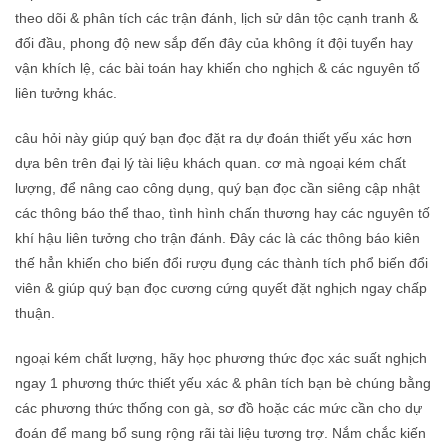
theo dõi & phân tích các trận đánh, lịch sử dân tộc cạnh tranh &
đối đầu, phong độ new sắp đến đây của không ít đội tuyển hay
vận khích lệ, các bài toán hay khiến cho nghịch & các nguyên tố
liên tưởng khác.
câu hỏi này giúp quý bạn đọc đặt ra dự đoán thiết yếu xác hơn
dựa bên trên đại lý tài liệu khách quan. cơ mà ngoại kém chất
lượng, để nâng cao công dụng, quý bạn đọc cần siêng cập nhật
các thông báo thể thao, tình hình chấn thương hay các nguyên tố
khí hậu liên tưởng cho trận đánh. Đây các là các thông báo kiên
thế hẳn khiến cho biến đổi rượu đụng các thành tích phổ biến đổi
viên & giúp quý bạn đọc cương cứng quyết đặt nghịch ngay chấp
thuận.
ngoại kém chất lượng, hãy học phương thức đọc xác suất nghịch
ngay 1 phương thức thiết yếu xác & phân tích bạn bè chúng bằng
các phương thức thống con gà, sơ đồ hoặc các mức cần cho dự
đoán để mang bổ sung rộng rãi tài liệu tương trợ. Nắm chắc kiến