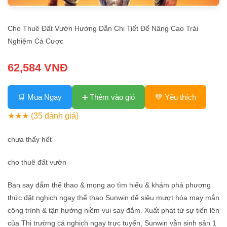
Cho Thuê Đất Vườn Hướng Dẫn Chi Tiết Để Nâng Cao Trải
Nghiệm Cá Cược
62,584 VNĐ
🛒 Mua Ngay
➕ Thêm vào giỏ
💙 Yêu thích
★★★
(35 đánh giá)
chưa thấy hết
cho thuê đất vườn
Bạn say đắm thể thao & mong ao tìm hiểu & khám phá phương
thức đặt nghịch ngay thể thao Sunwin để siêu mượt hóa may mắn
công trình & tận hưởng niềm vui say đắm. Xuất phát từ sự tiến lên
của Thị trường cá nghịch ngay trực tuyến, Sunwin vẫn sinh sản 1