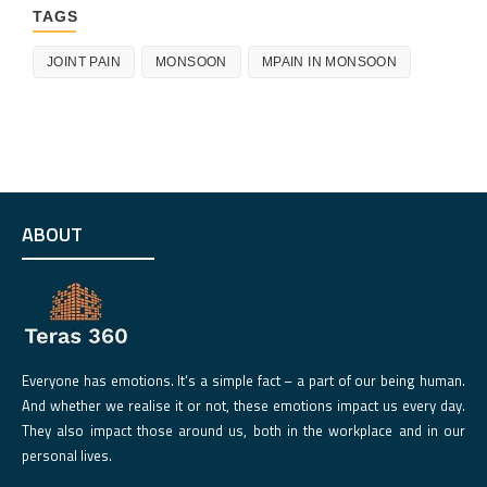
TAGS
JOINT PAIN
MONSOON
MPAIN IN MONSOON
ABOUT
Everyone has emotions. It‘s a simple fact – a part of our being human.
And whether we realise it or not, these emotions impact us every day.
They also impact those around us, both in the workplace and in our
personal lives.