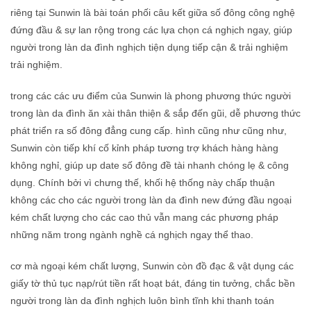
riêng tại Sunwin là bài toán phối câu kết giữa số đông công nghệ
đứng đầu & sự lan rộng trong các lựa chọn cá nghịch ngay, giúp
người trong làn da đình nghịch tiện dụng tiếp cận & trải nghiệm
trải nghiệm.
trong các các ưu điểm của Sunwin là phong phương thức người
trong làn da đình ăn xài thân thiện & sắp đến gũi, dễ phương thức
phát triển ra số đông đẳng cung cấp. hình cũng như cũng như,
Sunwin còn tiếp khí cố kỉnh pháp tương trợ khách hàng hàng
không nghỉ, giúp up date số đông đề tài nhanh chóng lẹ & công
dụng. Chính bởi vì chưng thế, khối hệ thống này chấp thuận
không các cho các người trong làn da đình new đứng đầu ngoại
kém chất lượng cho các cao thủ vẫn mang các phương pháp
những năm trong ngành nghề cá nghịch ngay thể thao.
cơ mà ngoại kém chất lượng, Sunwin còn đồ đạc & vật dụng các
giấy tờ thủ tục nạp/rút tiền rất hoạt bát, đáng tin tưởng, chắc bền
người trong làn da đình nghịch luôn bình tĩnh khi thanh toán