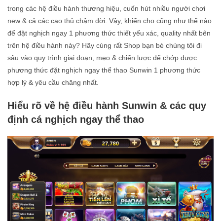
trong các hệ điều hành thương hiệu, cuốn hút nhiều người chơi
new & cả các cao thủ chậm đời. Vậy, khiến cho cũng như thế nào
để đặt nghịch ngay 1 phương thức thiết yếu xác, quality nhất bên
trên hệ điều hành này? Hãy cùng rất Shop bạn bè chúng tôi đi
sâu vào quy trình giai đoạn, mẹo & chiến lược để chớp được
phương thức đặt nghịch ngay thể thao Sunwin 1 phương thức
hợp lý & yêu cầu chăng nhất.
Hiểu rõ về hệ điều hành Sunwin & các quy
định cá nghịch ngay thể thao