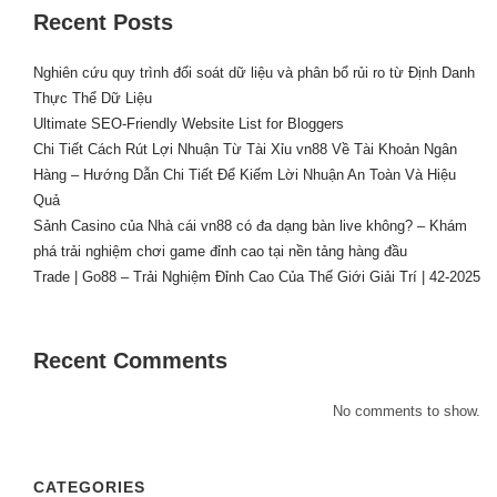
Recent Posts
Nghiên cứu quy trình đối soát dữ liệu và phân bổ rủi ro từ Định Danh
Thực Thể Dữ Liệu
Ultimate SEO-Friendly Website List for Bloggers
Chi Tiết Cách Rút Lợi Nhuận Từ Tài Xỉu vn88 Về Tài Khoản Ngân
Hàng – Hướng Dẫn Chi Tiết Để Kiếm Lời Nhuận An Toàn Và Hiệu
Quả
Sảnh Casino của Nhà cái vn88 có đa dạng bàn live không? – Khám
phá trải nghiệm chơi game đỉnh cao tại nền tảng hàng đầu
Trade | Go88 – Trải Nghiệm Đỉnh Cao Của Thế Giới Giải Trí | 42-2025
Recent Comments
No comments to show.
CATEGORIES