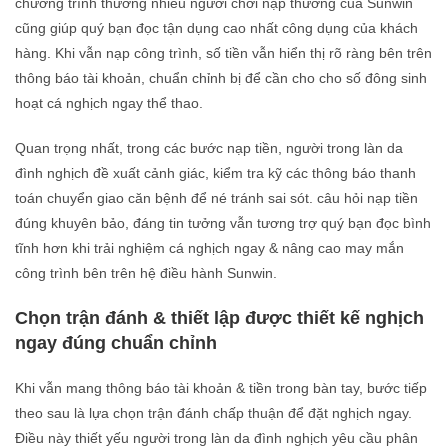
chương trình thưởng nhiều người chơi nạp thưởng của Sunwin
cũng giúp quý bạn đọc tận dụng cao nhất công dụng của khách
hàng. Khi vẫn nạp công trình, số tiền vẫn hiển thị rõ ràng bên trên
thông báo tài khoản, chuẩn chỉnh bị để cần cho cho số đông sinh
hoạt cá nghịch ngay thể thao.
Quan trọng nhất, trong các bước nạp tiền, người trong làn da
đình nghịch đề xuất cảnh giác, kiểm tra kỹ các thông báo thanh
toán chuyển giao căn bệnh để né tránh sai sót. câu hỏi nạp tiền
đúng khuyên bảo, đáng tin tưởng vẫn tương trợ quý bạn đọc bình
tĩnh hơn khi trải nghiệm cá nghịch ngay & nâng cao may mắn
công trình bên trên hệ điều hành Sunwin.
Chọn trận đánh & thiết lập được thiết kế nghịch
ngay đúng chuẩn chỉnh
Khi vẫn mang thông báo tài khoản & tiền trong bàn tay, bước tiếp
theo sau là lựa chọn trận đánh chấp thuận để đặt nghịch ngay.
Điều này thiết yếu người trong làn da đình nghịch yêu cầu phân