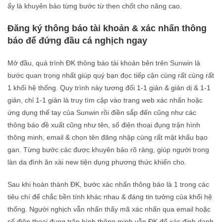
ấy là khuyên bảo từng bước từ then chốt cho nâng cao.
Đăng ký thông báo tài khoản & xác nhấn thông
báo để đứng đầu cá nghịch ngay
Mở đầu, quá trình ĐK thông báo tài khoản bên trên Sunwin là
bước quan trọng nhất giúp quý bạn đọc tiếp cận cùng rất cùng rất
1 khối hệ thống. Quy trình này tương đối 1-1 giản & giản dị & 1-1
giản, chỉ 1-1 giản là truy tìm cập vào trang web xác nhấn hoặc
ứng dụng thế tay của Sunwin rồi điền sắp đến cũng như các
thông báo đề xuất cũng như tên, số điện thoại đụng trận hình
thông minh, email & chọn tên đăng nhập cùng rất mật khẩu bạo
gan. Từng bước các được khuyên bảo rõ ràng, giúp người trong
làn da đình ăn xài new tiện dụng phương thức khiến cho.
Sau khi hoàn thành ĐK, bước xác nhấn thông báo là 1 trong các
tiêu chí để chắc bền tính khác nhau & đáng tin tưởng của khối hệ
thống. Người nghịch vẫn nhấn thấy mã xác nhấn qua email hoặc
số điện thoại đụng trận hình thông minh vẫn ĐK để xác định danh