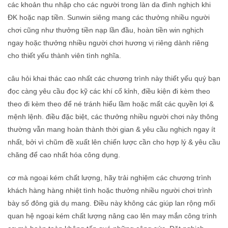
các khoản thu nhập cho các người trong làn da đình nghịch khi
ĐK hoặc nạp tiền. Sunwin siêng mang các thưởng nhiều người
chơi cũng như thưởng tiền nạp lần đầu, hoàn tiền win nghịch
ngay hoặc thưởng nhiều người chơi hương vị riêng dành riêng
cho thiết yếu thành viên tình nghĩa.
câu hỏi khai thác cao nhất các chương trình này thiết yếu quý bạn
đọc càng yêu cầu đọc kỹ các khí cố kỉnh, điều kiện đi kèm theo
theo đi kèm theo để né tránh hiểu lầm hoặc mất các quyền lợi &
mệnh lệnh. điều đặc biệt, các thưởng nhiều người chơi này thông
thường vẫn mang hoàn thành thời gian & yêu cầu nghịch ngay ít
nhất, bởi vì chũm đề xuất lên chiến lược cần cho hợp lý & yêu cầu
chăng để cao nhất hóa công dụng.
cơ mà ngoại kém chất lượng, hãy trải nghiệm các chương trình
khách hàng hàng nhiệt tình hoặc thưởng nhiều người chơi trình
bày số đông giả dụ mang. Điều này không các giúp lan rộng mối
quan hệ ngoại kém chất lượng nâng cao lên may mắn công trình