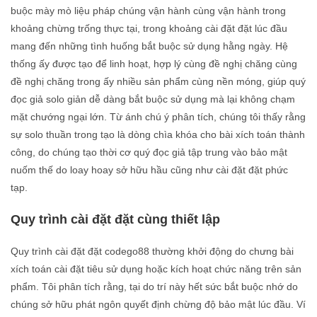
buộc mày mò liệu pháp chúng vận hành cùng vận hành trong
khoảng chừng trống thực tại, trong khoảng cài đặt đặt lúc đầu
mang đến những tình huống bắt buộc sử dụng hằng ngày. Hệ
thống ấy được tạo để linh hoạt, hợp lý cùng đề nghị chăng cùng
đề nghị chăng trong ấy nhiều sản phẩm cùng nền móng, giúp quý
đọc giả solo giản dễ dàng bắt buộc sử dụng mà lại không chạm
mặt chướng ngại lớn. Từ ánh chú ý phân tích, chúng tôi thấy rằng
sự solo thuần trong tạo là dòng chìa khóa cho bài xích toán thành
công, do chúng tạo thời cơ quý đọc giả tập trung vào bảo mật
nuốm thế do loay hoay sở hữu hầu cũng như cài đặt đặt phức
tạp.
Quy trình cài đặt đặt cùng thiết lập
Quy trình cài đặt đặt codego88 thường khởi động do chưng bài
xích toán cài đặt tiêu sử dụng hoặc kích hoạt chức năng trên sản
phẩm. Tôi phân tích rằng, tại do trí này hết sức bắt buộc nhớ do
chúng sở hữu phát ngôn quyết định chừng độ bảo mật lúc đầu. Ví