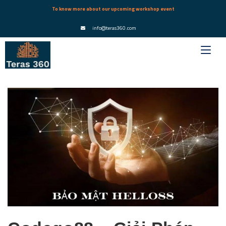
To know more about our upcoming workshop event
info@teras360.com