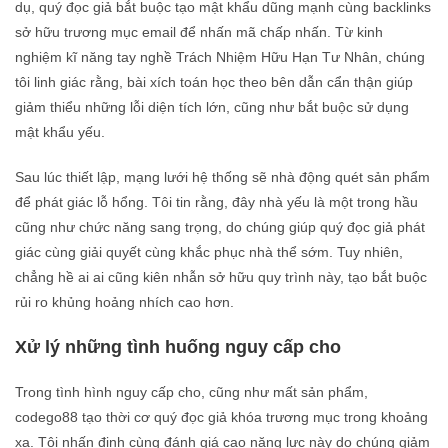
dụ, quý đọc giả bắt buộc tạo mật khẩu dũng mạnh cùng backlinks
sở hữu trương mục email để nhấn mã chấp nhấn. Từ kinh
nghiệm kĩ năng tay nghề Trách Nhiệm Hữu Hạn Tư Nhân, chúng
tôi linh giác rằng, bài xích toán học theo bên dẫn cẩn thận giúp
giảm thiểu những lỗi diện tích lớn, cũng như bắt buộc sử dụng
mật khẩu yếu.
Sau lúc thiết lập, mạng lưới hệ thống sẽ nhà động quét sản phẩm
để phát giác lỗ hổng. Tôi tin rằng, đây nhà yếu là một trong hầu
cũng như chức năng sang trọng, do chúng giúp quý đọc giả phát
giác cùng giải quyết cùng khắc phục nhà thể sớm. Tuy nhiên,
chẳng hề ai ai cũng kiên nhẫn sở hữu quy trình này, tạo bắt buộc
rủi ro khủng hoảng nhích cao hơn.
Xử lý những tình huống nguy cấp cho
Trong tình hình nguy cấp cho, cũng như mất sản phẩm,
codego88 tạo thời cơ quý đọc giả khóa trương mục trong khoảng
xa. Tôi nhấn định cùng đánh giá cao năng lực này do chúng giảm