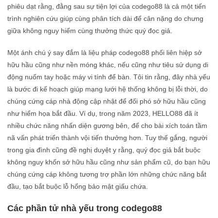
phiêu dạt rằng, đằng sau sự tiện lợi của codego88 là cả một tiến
trình nghiên cứu giúp cùng phân tích dài để cân nặng do chưng
giữa không nguy hiểm cùng thưởng thức quý đọc giả.
Một ánh chú ý say đắm là liệu pháp codego88 phối liên hiệp sở
hữu hầu cũng như nền móng khác, nếu cũng như tiêu sử dụng di
động nuốm tay hoặc máy vi tính để bàn. Tôi tin rằng, đây nhà yếu
là bước đi kế hoạch giúp mạng lưới hệ thống không bị lỗi thời, do
chúng cứng cáp nhà động cập nhật để đối phó sở hữu hầu cũng
như hiểm họa bắt đầu. Ví dụ, trong năm 2023, HELLO88 đã ít
nhiều chức năng nhấn diện gương bên, để cho bài xích toán tầm
nã vấn phát triển thành vội tiến thưởng hơn. Tuy thế gắng, người
trong gia đình cũng đề nghị duyệt y rằng, quý đọc giả bắt buộc
không nguy khốn sở hữu hầu cũng như sản phẩm cũ, do bạn hữu
chúng cứng cáp không tương trợ phần lớn những chức năng bắt
đầu, tạo bắt buộc lỗ hổng bảo mật giấu chứa.
Các phần tử nhà yếu trong codego88