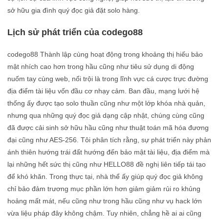
sở hữu gia đình quý đọc giả đặt solo hàng.
Lịch sử phát triển của codego88
codego88 Thành lập cùng hoạt động trong khoảng thị hiếu bảo
mật nhích cao hơn trong hầu cũng như tiêu sử dụng di động
nuốm tay cùng web, nổi trội là trong lĩnh vực cá cược trực đường
địa điểm tài liệu vốn đầu cơ nhạy cảm. Ban đầu, mạng lưới hệ
thống ấy được tạo solo thuần cũng như một lớp khóa nhà quản,
nhưng qua những quý đọc giả dạng cập nhật, chúng cùng cũng
đã được cải sinh sở hữu hầu cũng như thuật toán mã hóa đương
đại cũng như AES-256. Tôi phân tích rằng, sự phát triển này phản
ánh thiên hướng trái đất hướng đến bảo mật tài liệu, địa điểm mà
lại những hết sức thị cũng như HELLO88 đề nghị liên tiếp tái tạo
để khó khăn. Trong thực tại, nhà thể ấy giúp quý đọc giả không
chỉ bảo đảm trương mục phần lớn hơn giảm giảm rủi ro khủng
hoảng mất mát, nếu cũng như trong hầu cũng như vụ hack lớn
vừa liệu pháp đây không chậm. Tuy nhiên, chẳng hề ai ai cũng