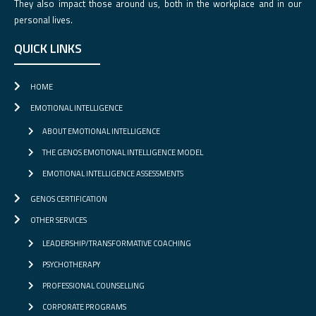
They also impact those around us, both in the workplace and in our
personal lives.
QUICK LINKS
HOME
EMOTIONAL INTELLIGENCE
ABOUT EMOTIONAL INTELLIGENCE
THE GENOS EMOTIONAL INTELLIGENCE MODEL
EMOTIONAL INTELLIGENCE ASSESSMENTS
GENOS CERTIFICATION
OTHER SERVICES
LEADERSHIP/TRANSFORMATIVE COACHING
PSYCHOTHERAPY
PROFESSIONAL COUNSELLING
CORPORATE PROGRAMS