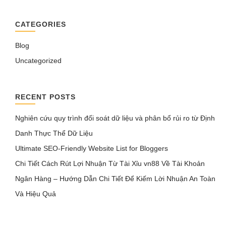
CATEGORIES
Blog
Uncategorized
RECENT POSTS
Nghiên cứu quy trình đối soát dữ liệu và phân bổ rủi ro từ Định
Danh Thực Thể Dữ Liệu
Ultimate SEO-Friendly Website List for Bloggers
Chi Tiết Cách Rút Lợi Nhuận Từ Tài Xỉu vn88 Về Tài Khoản
Ngân Hàng – Hướng Dẫn Chi Tiết Để Kiếm Lời Nhuận An Toàn
Và Hiệu Quả