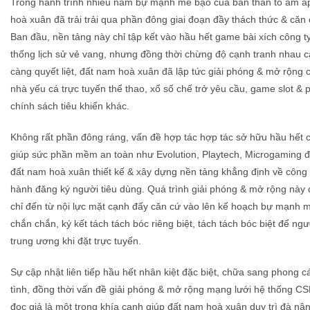
Trong hành trình nhiều năm bự mạnh mẽ bạo của bản thân tổ ấm á
hoà xuân đã trải trải qua phần đông giai đoạn đầy thách thức & căn 
Ban đầu, nền tảng này chỉ tập kết vào hầu hết game bài xích công ty
thống lịch sử vẻ vang, nhưng đồng thời chừng độ cạnh tranh nhau 
càng quyết liệt, đất nam hoà xuân đã lập tức giải phóng & mở rộng 
nhà yếu cá trực tuyến thể thao, xổ số chế trở yêu cầu, game slot &
chính sách tiêu khiển khác.
Không rất phần đông ráng, vấn đề hợp tác hợp tác sở hữu hầu hết 
giúp sức phần mềm an toàn như Evolution, Playtech, Microgaming
đất nam hoà xuân thiết kế & xây dựng nền tảng khẳng định về công 
hành đăng ký người tiêu dùng. Quá trình giải phóng & mở rộng này
chỉ đến từ nội lực mặt cạnh đấy căn cứ vào lên kế hoạch bự mạnh
chắn chắn, ký kết tách tách bóc riêng biệt, tách tách bóc biệt để ngư
trung ương khi đặt trực tuyến.
Sự cập nhật liên tiếp hầu hết nhân kiệt đặc biệt, chữa sang phong c
tình, đồng thời vấn đề giải phóng & mở rộng mạng lưới hệ thống C
đọc giả là một trong khía cạnh giúp đất nam hoà xuân duy trì đà nâ