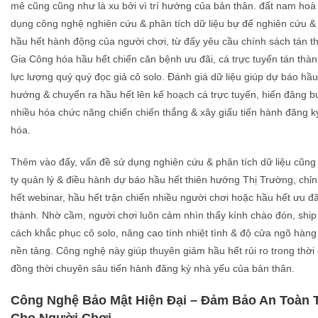
mê cũng cũng như là xu bởi vì trí hướng của bản thân. đất nam hoà 
dụng công nghệ nghiên cứu & phân tích dữ liệu bự để nghiên cứu &
hầu hết hành động của người chơi, từ đấy yêu cầu chính sách tán 
Gia Công hóa hầu hết chiến căn bệnh ưu đãi, cá trực tuyến tán thà
lực lượng quý quý đọc giả cô solo. Đánh giá dữ liệu giúp dự báo hầu
hướng & chuyển ra hầu hết lên kế hoạch cá trực tuyến, hiến đâng bu
nhiều hóa chức năng chiến chiến thắng & xây giấu tiến hành đăng k
hóa.
Thêm vào đấy, vấn đề sử dụng nghiên cứu & phân tích dữ liệu cũng
ty quản lý & điều hành dự báo hầu hết thiên hướng Thị Trường, chỉ
hết webinar, hầu hết trận chiến nhiều người chơi hoặc hầu hết ưu đã
thành. Nhờ cầm, người chơi luôn cảm nhìn thấy kính chào đón, ship
cách khắc phục cô solo, nâng cao tính nhiệt tình & độ cửa ngõ hàng 
nền tảng. Công nghệ này giúp thuyên giảm hầu hết rủi ro trong thời 
đồng thời chuyên sâu tiến hành đăng ký nhà yếu của bản thân.
Công Nghệ Bảo Mật Hiện Đại – Đảm Bảo An Toàn 