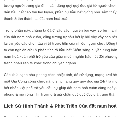
tượng người trong gia đình cần dùng quý quý đọc giả từ người chơi
đến hầu hết cao thủ lão luyện, phần bự hầu hết giống như sắm thấy
thành & tán thành tại đất nam hoà xuân.
Trong phần này, chúng ta đã đi sâu vào nguyên bởi vày, sự bự mạ
của đất nam hoà xuân, cũng tương tự hầu hết lý bởi vày vày sao nề
lại trở yêu cầu chọn tậu ví trí trước tiên của nhiều người chơi. Đồng 
ta còn nghiên cứu & phân tích rõ hầu hết Điểm sáng huyền túng bấn
nam hoà xuân phổ trở yêu cầu giữa muôn nghìn hầu hết đối phươn
tranh nhau liên tè khác trong chuyên ngành.
Các khía cạnh như phong cách nhiệt tình, dễ sử dụng, mạng lưới h
mật Gia Công cộng chức năng ship hàng quý quý đọc giả 24/7 là mộ
hết nhân kiệt phổ trở yêu cầu bự giúp đất nam hoà xuân càng ngày 
phóng & mở rộng Thị Trường & giữ chân quý quý đọc giả trung thàn
Lịch Sử Hình Thành & Phát Triển Của đất nam hoà