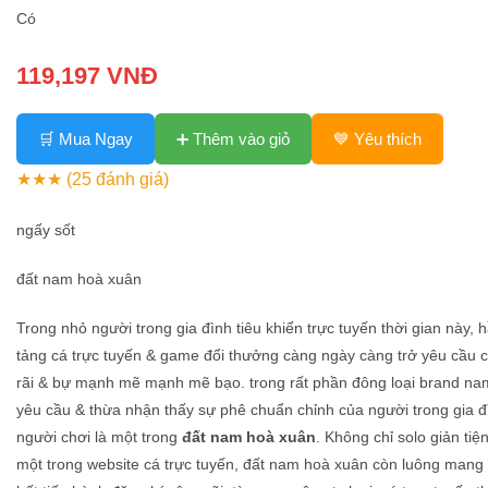
Có
119,197 VNĐ
🛒 Mua Ngay
➕ Thêm vào giỏ
💙 Yêu thích
★★★
(25 đánh giá)
ngấy sốt
đất nam hoà xuân
Trong nhỏ người trong gia đình tiêu khiển trực tuyến thời gian này, 
tảng cá trực tuyến & game đổi thưởng càng ngày càng trở yêu cầu 
rãi & bự mạnh mẽ mạnh mẽ bạo. trong rất phần đông loại brand na
yêu cầu & thừa nhận thấy sự phê chuẩn chỉnh của người trong gia đ
người chơi là một trong
đất nam hoà xuân
. Không chỉ solo giản tiệ
một trong website cá trực tuyến, đất nam hoà xuân còn luông mang