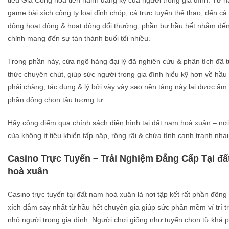
tiêu Gia Công hóa tiến hành đăng ký của người trong gia đình. Từ h
game bài xích công ty loại đỉnh chóp, cá trực tuyến thể thao, đến cả
đông hoạt động & hoạt động đổi thưởng, phần bự hầu hết nhắm đến
chỉnh mang đến sự tán thành buổi tối nhiều.
Trong phần này, cửa ngõ hàng đại lý đã nghiên cứu & phân tích đã 
thức chuyên chút, giúp sức người trong gia đình hiểu kỹ hơn về hầu
phải chăng, tác dụng & lý bởi vày vày sao nền tảng này lại được ấ
phần đông chọn tậu tương tự.
Hãy cộng điểm qua chính sách điển hình tại đất nam hoà xuân – nơi
của không ít tiêu khiển tấp nập, rộng rãi & chứa tính cạnh tranh nha
Casino Trực Tuyến – Trải Nghiệm Đẳng Cấp Tại đấ
hoà xuân
Casino trực tuyến tại đất nam hoà xuân là nơi tập kết rất phần đôn
xích đắm say nhất từ hầu hết chuyên gia giúp sức phần mềm ví trí t
nhỏ người trong gia đình. Người chơi giống như tuyển chọn từ khá