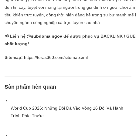
đến tin cậy, tuyệt vời mang lại người trong gia đình ở người chơi ấ
tiêu khiển trực tuyến, đồng thời hiến đâng hệ trọng sự bự mạnh mẽ
chuyên ngành công nghiệp cá trực tuyến cao nhã.
📢 Liên hệ
@subdomaingov
để được phục vụ BACKLINK / GU
chất lượng!
Sitemap:
https://teras360.com/sitemap.xml
Sản phẩm liên quan
World Cup 2026: Những Đội Đã Vào Vòng 16 Đội Và Hành
Trình Phía Trước