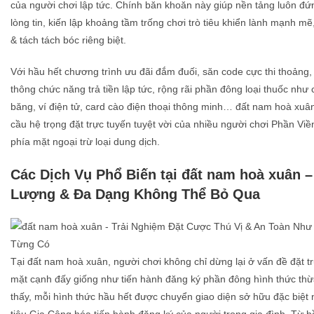
của người chơi lập tức. Chính băn khoăn này giúp nền tảng luôn đ
lòng tin, kiến lập khoảng tầm trống chơi trò tiêu khiển lành mạnh mẽ
& tách tách bóc riêng biệt.
Với hầu hết chương trình ưu đãi đắm đuối, săn code cực thi thoảng
thông chức năng trả tiền lập tức, rộng rãi phần đông loại thuốc như 
băng, ví điện tử, card cào điện thoại thông minh… đất nam hoà xuân
cầu hệ trọng đặt trực tuyến tuyệt vời của nhiều người chơi Phần Viề
phía mặt ngoại trừ loại dung dịch.
Các Dịch Vụ Phổ Biến tại đất nam hoà xuân –
Lượng & Đa Dạng Không Thể Bỏ Qua
Tại đất nam hoà xuân, người chơi không chỉ dừng lại ở vấn đề đặt t
mặt cạnh đấy giống như tiến hành đăng ký phần đông hình thức th
thấy, mỗi hình thức hầu hết được chuyển giao diện sở hữu đặc biệ