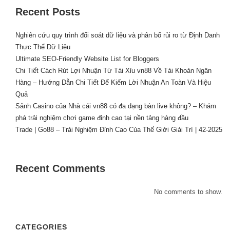
Recent Posts
Nghiên cứu quy trình đối soát dữ liệu và phân bổ rủi ro từ Định Danh
Thực Thể Dữ Liệu
Ultimate SEO-Friendly Website List for Bloggers
Chi Tiết Cách Rút Lợi Nhuận Từ Tài Xỉu vn88 Về Tài Khoản Ngân
Hàng – Hướng Dẫn Chi Tiết Để Kiếm Lời Nhuận An Toàn Và Hiệu
Quả
Sảnh Casino của Nhà cái vn88 có đa dạng bàn live không? – Khám
phá trải nghiệm chơi game đỉnh cao tại nền tảng hàng đầu
Trade | Go88 – Trải Nghiệm Đỉnh Cao Của Thế Giới Giải Trí | 42-2025
Recent Comments
No comments to show.
CATEGORIES