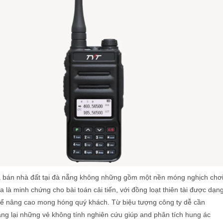
a bán nhà đất tại đà nẵng không những gồm một nền móng nghịch chơ
a là minh chứng cho bài toán cải tiến, với đồng loạt thiên tài được dạn
ể nâng cao mong hóng quý khách. Từ biệu tượng công ty dễ cần
ng lại những vẻ không tính nghiên cứu giúp and phân tích hung ác