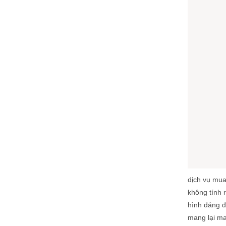
dịch vụ mu
không tính r
hình dáng đ
mang lại ma