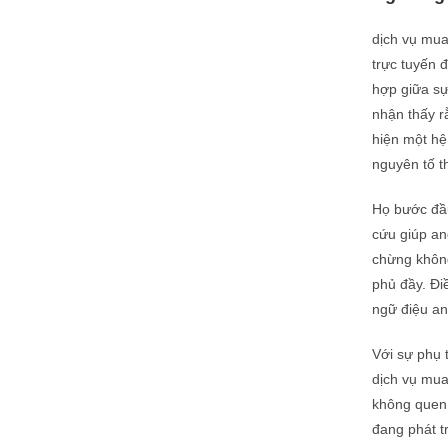
dịch vụ mua
trực tuyến
hợp giữa sự
nhận thấy r
hiện một hệ
nguyên tố t
Họ bước đầu
cứu giúp an
chừng khôn
phủ đầy. Đi
ngữ điệu an
Với sự phụ 
dịch vụ mua
không quen,
đang phát tr