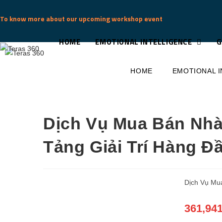
To know more about our upcoming workshop event
HOME
EMOTIONAL INTELLIGENCE
G
info@teras360.com
HOME
EMOTIONAL 
Dịch Vụ Mua Bán Nhà
Tảng Giải Trí Hàng Đ
Dịch Vụ Mu
361,94