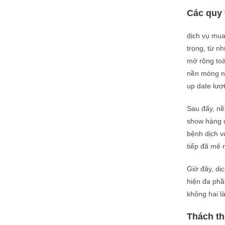
Các quy 
dịch vụ mua
trọng, từ n
mở rộng toà
nền móng n
up date lượ
Sau đấy, nề
show hàng đ
bệnh dịch v
tiếp đã mê 
Giờ đây, dị
hiện đa ph
không hai l
Thách th