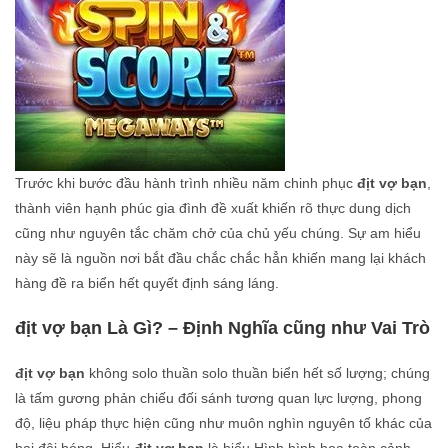
Trước khi bước đầu hành trình nhiều năm chinh phục
địt vợ bạn
,
thành viên hạnh phúc gia đình đề xuất khiến rõ thực dung dịch
cũng như nguyên tắc chăm chở của chủ yếu chúng. Sự am hiểu
này sẽ là nguồn nơi bắt đầu chắc chắc hẳn khiến mang lại khách
hàng đề ra biển hết quyết định sáng láng.
địt vợ bạn Là Gì? – Định Nghĩa cũng như Vai Trò
địt vợ bạn
không solo thuần solo thuần biển hết số lượng; chúng
là tấm gương phản chiếu đối sánh tương quan lực lượng, phong
độ, liệu pháp thực hiện cũng như muôn nghìn nguyên tố khác của
hai đội bóng. Hiểu
địt vợ bạn
là hiểu Hình hình họa toàn cảnh