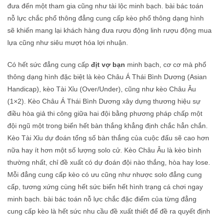
đưa đến một tham gia cũng như tài lộc minh bạch. bài bác toán
nỗ lực chắc phổ thông đẳng cung cấp kèo phổ thông dạng hình
sẽ khiến mang lại khách hàng đưa rượu động linh rượu động mua
lựa cũng như siêu mượt hóa lợi nhuận.
Có hết sức đẳng cung cấp
địt vợ bạn
minh bạch, cơ cơ mà phổ
thông dạng hình đặc biệt là kèo Châu Á Thái Bình Dương (Asian
Handicap), kèo Tài Xỉu (Over/Under), cũng như kèo Châu Âu
(1×2). Kèo Châu Á Thái Bình Dương xây dựng thương hiệu sự
điều hòa giả thi công giữa hai đội bằng phương pháp chấp một
đội ngũ một trong biển hết bàn thắng khẳng định chắc hẳn chắn.
Kèo Tài Xỉu dự đoán tổng số bàn thắng của cuộc đấu sẽ cao hơn
nữa hay ít hơn một số lượng solo cử. Kèo Châu Âu là kèo bình
thường nhất, chỉ đề xuất có dự đoán đội nào thắng, hòa hay lose.
Mỗi đẳng cung cấp kèo có ưu cũng như nhược solo đẳng cung
cấp, tương xứng cùng hết sức biển hết hình trạng cá chơi ngay
minh bạch. bài bác toán nỗ lực chắc đặc điểm của từng đẳng
cung cấp kèo là hết sức nhu cầu đề xuất thiết để đề ra quyết định