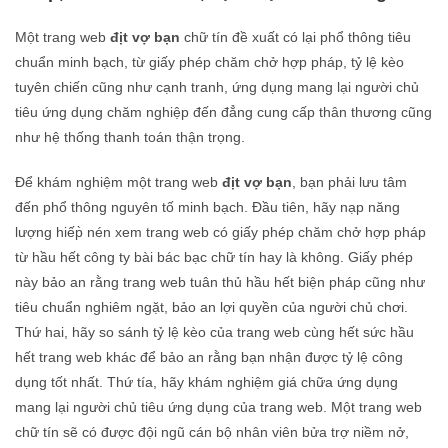
Một trang web
địt vợ bạn
chữ tín đề xuất có lại phổ thông tiêu
chuẩn minh bạch, từ giấy phép chăm chở hợp pháp, tỷ lệ kèo
tuyên chiến cũng như cạnh tranh, ứng dụng mang lại người chủ
tiêu ứng dụng chăm nghiệp đến đẳng cung cấp thân thương cũng
như hệ thống thanh toán thận trọng.
Để khám nghiệm một trang web
địt vợ bạn
, bạn phải lưu tâm
đến phổ thông nguyên tố minh bạch. Đầu tiên, hãy nạp năng
lượng hiếp̀ nén xem trang web có giấy phép chăm chở hợp pháp
từ hầu hết công ty bài bác bạc chữ tín hay là không. Giấy phép
này bảo an rằng trang web tuân thủ hầu hết biện pháp cũng như
tiêu chuẩn nghiêm ngặt, bảo an lợi quyền của người chủ chơi.
Thứ hai, hãy so sánh tỷ lệ kèo của trang web cùng hết sức hầu
hết trang web khác để bảo an rằng bạn nhận được tỷ lệ công
dụng tốt nhất. Thứ tía, hãy khám nghiệm giá chữa ứng dụng
mang lại người chủ tiêu ứng dụng của trang web. Một trang web
chữ tín sẽ có được đội ngũ cán bộ nhân viên bửa trợ niềm nở,