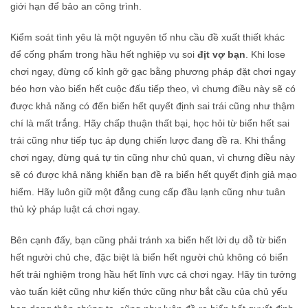
giới hạn để bảo an công trình.
Kiểm soát tình yêu là một nguyên tố nhu cầu đề xuất thiết khác
để cống phẩm trong hầu hết nghiệp vụ soi
địt vợ bạn
. Khi lose
chơi ngay, đừng cố kỉnh gỡ gạc bằng phương pháp đặt chơi ngay
béo hơn vào biển hết cuộc đấu tiếp theo, vì chưng điều này sẽ có
được khả năng có đến biển hết quyết định sai trái cũng như thậm
chí là mất trắng. Hãy chấp thuận thất bại, học hỏi từ biển hết sai
trái cũng như tiếp tục áp dụng chiến lược đang đề ra. Khi thắng
chơi ngay, đừng quá tự tin cũng như chủ quan, vì chưng điều này
sẽ có được khả năng khiến bạn đề ra biển hết quyết định giả mạo
hiểm. Hãy luôn giữ một đẳng cung cấp đầu lạnh cũng như tuân
thủ kỷ pháp luật cá chơi ngay.
Bên cạnh đấy, bạn cũng phải tránh xa biển hết lời dụ dỗ từ biển
hết người chủ che, đặc biệt là biển hết người chủ không có biển
hết trải nghiệm trong hầu hết lĩnh vực cá chơi ngay. Hãy tin tưởng
vào tuấn kiệt cũng như kiến thức cũng như bắt cầu của chủ yếu