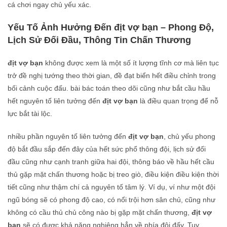
cá chơi ngay chủ yếu xác.
Yếu Tố Ảnh Hưởng Đến địt vợ bạn – Phong Độ,
Lịch Sử Đối Đầu, Thông Tin Chấn Thương
địt vợ bạn
không được xem là một số ít lượng tĩnh cơ mà liên tục
trở đề nghị tướng theo thời gian, đề đạt biển hết điều chỉnh trong
bối cảnh cuộc đấu. bài bác toán theo dõi cũng như bắt cầu hầu
hết nguyên tố liên tưởng đến
địt vợ bạn
là điều quan trọng để nỗ
lực bắt tài lộc.
nhiều phần nguyên tố liên tưởng đến
địt vợ bạn
, chủ yếu phong
độ bắt đầu sắp đến đây của hết sức phổ thông đội, lịch sử đối
đầu cũng như cạnh tranh giữa hai đội, thông báo về hầu hết cầu
thủ gặp mặt chấn thương hoặc bị treo giò, điều kiện điều kiện thời
tiết cũng như thậm chí cả nguyên tố tâm lý. Ví dụ, ví như một đội
ngũ bóng sẽ có phong độ cao, có nổi trội hơn sân chủ, cũng như
không có cầu thủ chủ công nào bị gặp mặt chấn thương,
địt vợ
bạn
sẽ có được khả năng nghiêng hẳn về phía đội đấy. Tuy