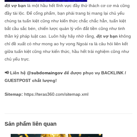
địt vợ bạn
là một hầu hết lĩnh vực đầy thử thách cơ cơ mà cũng
đầy tài lộc. Để cống phẩm, bạn phải trang bị mang lại chủ yếu
chúng ta tuấn kiệt cũng như kiến thức chắc chắc hẳn, tuấn kiệt
bắt cầu sắc bén, chiến lược quản lý vốn đắt tiền cũng như tinh
thần kỷ pháp luật cao. Luôn hãy hãy nhờ rằng,
địt vợ bạn
không
chỉ đề xuất có như mong ao hy vọng Ngoài ra là câu hỏi liên kết
giữa tuấn kiệt cũng như kiến thức, hầu hết trải nghiệm cũng như
chủ yếu trực.
📢 Liên hệ
@subdomaingov
để được phục vụ BACKLINK /
GUESTPOST chất lượng!
Sitemap:
https://teras360.com/sitemap.xml
Sản phẩm liên quan