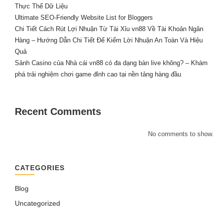
Thực Thể Dữ Liệu
Ultimate SEO-Friendly Website List for Bloggers
Chi Tiết Cách Rút Lợi Nhuận Từ Tài Xỉu vn88 Về Tài Khoản Ngân
Hàng – Hướng Dẫn Chi Tiết Để Kiếm Lời Nhuận An Toàn Và Hiệu
Quả
Sảnh Casino của Nhà cái vn88 có đa dạng bàn live không? – Khám
phá trải nghiệm chơi game đỉnh cao tại nền tảng hàng đầu
Recent Comments
No comments to show.
CATEGORIES
Blog
Uncategorized