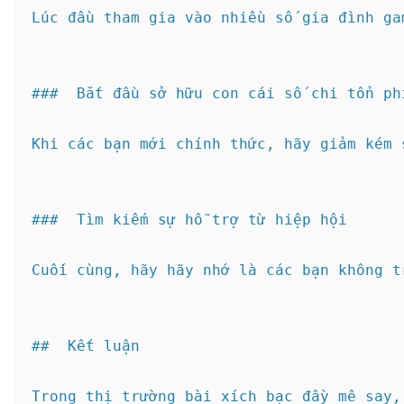
Lúc đầu tham gia vào nhiều số gia đình ga
###  Bắt đầu sở hữu con cái số chi tổn phí
Khi các bạn mới chính thức, hãy giảm kém 
###  Tìm kiếm sự hỗ trợ từ hiệp hội

Cuối cùng, hãy hãy nhớ là các bạn không t
##  Kết luận

Trong thị trường bài xích bạc đầy mê say,