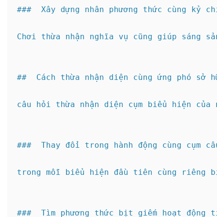
###  Xây dựng nhân phương thức cùng kỷ chí
Chơi thừa nhận nghĩa vụ cũng giúp sáng sả
##  Cách thừa nhận diện cùng ứng phó sở h
câu hỏi thừa nhận diện cụm biểu hiện của 
###  Thay đổi trong hành động cùng cụm câ
trong mỗi biểu hiện đầu tiên cùng riêng b
###  Tìm phương thức bịt giếm hoạt động t