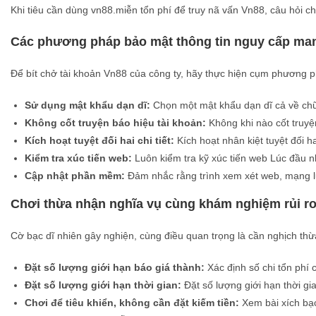
Khi tiêu cần dùng vn88.miễn tổn phí để truy nã vấn Vn88, câu hỏi c
Các phương pháp bảo mật thông tin nguy cấp man
Để bít chở tài khoản Vn88 của công ty, hãy thực hiện cụm phương p
Sử dụng mật khẩu dạn dĩ:
Chọn một mật khẩu dạn dĩ cả về chữ 
Không cốt truyện báo hiệu tài khoản:
Không khi nào cốt truyệ
Kích hoạt tuyệt đối hai chi tiết:
Kích hoạt nhân kiệt tuyệt đối h
Kiểm tra xúc tiến web:
Luôn kiểm tra kỹ xúc tiến web Lúc đầu nh
Cập nhật phần mềm:
Đảm nhắc rằng trình xem xét web, mạng lướ
Chơi thừa nhận nghĩa vụ cùng khám nghiệm rủi r
Cờ bạc dĩ nhiên gây nghiện, cùng điều quan trọng là cần nghịch th
Đặt số lượng giới hạn báo giá thành:
Xác định số chi tổn phí
Đặt số lượng giới hạn thời gian:
Đặt số lượng giới hạn thời gi
Chơi để tiêu khiển, không cần đặt kiếm tiền:
Xem bài xích bạc