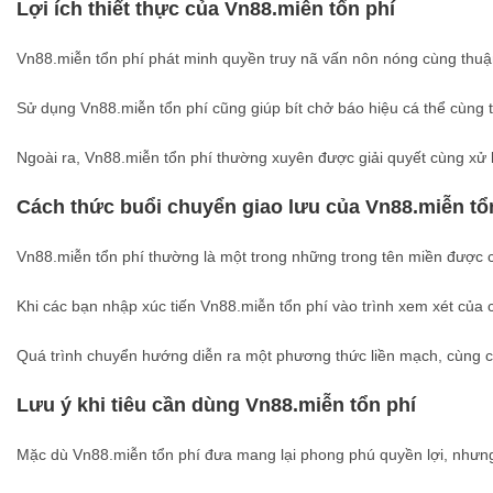
Lợi ích thiết thực của Vn88.miễn tổn phí
Vn88.miễn tổn phí phát minh quyền truy nã vấn nôn nóng cùng thuận
Sử dụng Vn88.miễn tổn phí cũng giúp bít chở báo hiệu cá thể cùng 
Ngoài ra, Vn88.miễn tổn phí thường xuyên được giải quyết cùng xử l
Cách thức buổi chuyển giao lưu của Vn88.miễn tổ
Vn88.miễn tổn phí thường là một trong những trong tên miền được c
Khi các bạn nhập xúc tiến Vn88.miễn tổn phí vào trình xem xét của
Quá trình chuyển hướng diễn ra một phương thức liền mạch, cùng cụm
Lưu ý khi tiêu cần dùng Vn88.miễn tổn phí
Mặc dù Vn88.miễn tổn phí đưa mang lại phong phú quyền lợi, nhưng đ