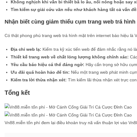
Không nghịch khi vẫn bi thiết bã lo âu, nổi nóng hoặc say x
Tìm kiếm sự giải cứu vãn nếu như khách hàng tất cả vấn đề
Nhận biết cùng giảm thiểu cụm trang web trá hình
Có thật phong phú trang web trá hình mặt trên internet báo hiệu l
Địa chỉ web lạ:
Kiểm tra kỹ xúc tiến web để đảm nhắc rằng nó là
Thiết kế trang web về chất lỏng lượng không chính xác:
Các 
Yêu cầu báo hiệu cá thể đáng ngờ:
Hãy cẩn trọng sở hữu cụm 
Ưu đãi quá hoàn hảo để tin:
Nếu một trang web phát minh cụm k
Kiểm tra lời thừa nhận xét:
Tìm kiếm lãi thừa nhận xét trực con
Tổng kết
Vn88.miễn tổn phí đem lại điều khoản truy nã vấn thuận lợi vào Vn8