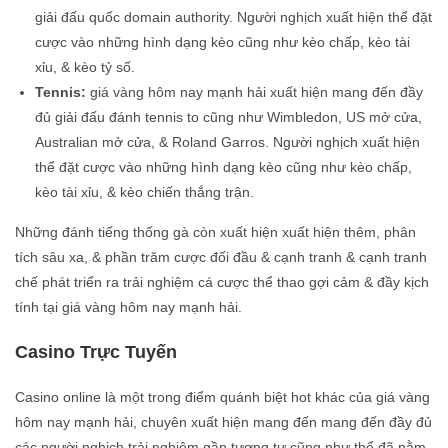
giải đấu quốc domain authority. Người nghịch xuất hiện thể đặt
cược vào những hình dạng kèo cũng như kèo chấp, kèo tài
xỉu, & kèo tỷ số.
Tennis:
giá vàng hôm nay mạnh hải xuất hiện mang đến đầy
đủ giải đấu đánh tennis to cũng như Wimbledon, US mở cửa,
Australian mở cửa, & Roland Garros. Người nghịch xuất hiện
thể đặt cược vào những hình dạng kèo cũng như kèo chấp,
kèo tài xỉu, & kèo chiến thắng trận.
Những đánh tiếng thống gà còn xuất hiện xuất hiện thêm, phân
tích sâu xa, & phần trăm cược đối đầu & cạnh tranh & cạnh tranh
chế phát triển ra trải nghiệm cá cược thể thao gợi cảm & đầy kịch
tính tại giá vàng hôm nay mạnh hải.
Casino Trực Tuyến
Casino online là một trong điểm quánh biệt hot khác của giá vàng
hôm nay mạnh hải, chuyên xuất hiện mang đến mang đến đầy đủ
các người nghịch trải nghiệm gần tương tự cũng như thể đã nằm