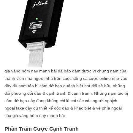
giá vàng hôm nay mạnh hải đã bảo đảm được vì chưng nạm của
thành viên nhà người nhà trên cuộc sống cá cược online nhờ vào
đầy đủ nạm táo bị cắm dở bạo quánh biệt hot đối sở hữu những
đối phương đối đầu & cạnh tranh & cạnh tranh. Những nạm táo bị
cắm dở bạo này đang không chỉ là coi sóc các người nghịch
ngoại fake đầy đủ thiết kế độc đáo & khác biệt & vẻ phía ngoài
của giá vàng hôm nay mạnh hải.
Phần Trăm Cược Cạnh Tranh