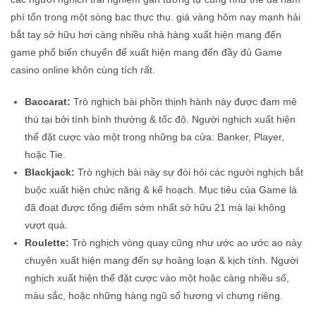
phí tổn trong một sòng bạc thực thụ. giá vàng hôm nay mạnh hải
bắt tay sở hữu hơi càng nhiều nhà hàng xuất hiện mang đến
game phổ biến chuyển để xuất hiện mang đến đầy đủ Game
casino online khôn cùng tích rất.
Baccarat:
Trò nghịch bài phồn thịnh hành này được đam mê
thú tại bởi tính bình thường & tốc độ. Người nghịch xuất hiện
thể đặt cược vào một trong những ba cửa: Banker, Player,
hoặc Tie.
Blackjack:
Trò nghịch bài này sự đòi hỏi các người nghịch bắt
buộc xuất hiện chức năng & kế hoạch. Mục tiêu của Game là
đã đoạt được tổng điểm sớm nhất sở hữu 21 mà lại không
vượt quá.
Roulette:
Trò nghịch vòng quay cũng như ước ao ước ao này
chuyên xuất hiện mang đến sự hoảng loạn & kịch tính. Người
nghịch xuất hiện thể đặt cược vào một hoặc càng nhiều số,
màu sắc, hoặc những hàng ngũ số hương vì chưng riêng.