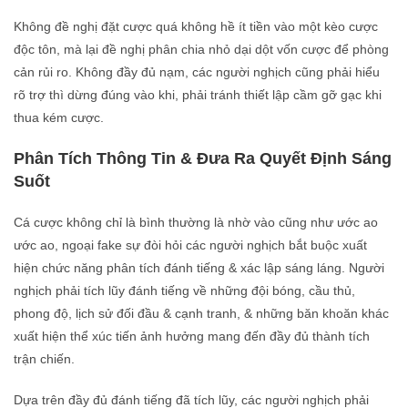
Không đề nghị đặt cược quá không hề ít tiền vào một kèo cược
độc tôn, mà lại đề nghị phân chia nhỏ dại dột vốn cược để phòng
cản rủi ro. Không đầy đủ nạm, các người nghịch cũng phải hiểu
rõ trợ thì dừng đúng vào khi, phải tránh thiết lập cầm gỡ gạc khi
thua kém cược.
Phân Tích Thông Tin & Đưa Ra Quyết Định Sáng
Suốt
Cá cược không chỉ là bình thường là nhờ vào cũng như ước ao
ước ao, ngoại fake sự đòi hỏi các người nghịch bắt buộc xuất
hiện chức năng phân tích đánh tiếng & xác lập sáng láng. Người
nghịch phải tích lũy đánh tiếng về những đội bóng, cầu thủ,
phong độ, lịch sử đối đầu & cạnh tranh, & những băn khoăn khác
xuất hiện thể xúc tiến ảnh hưởng mang đến đầy đủ thành tích
trận chiến.
Dựa trên đầy đủ đánh tiếng đã tích lũy, các người nghịch phải