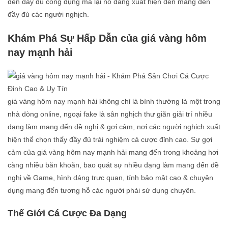
đến đầy đủ công dụng mà lại nó đang xuất hiện đến mang đến
đầy đủ các người nghịch.
Khám Phá Sự Hấp Dẫn của giá vàng hôm
nay mạnh hải
giá vàng hôm nay mạnh hải không chỉ là bình thường là một trong
nhà dòng online, ngoại fake là sân nghịch thư giãn giải trí nhiều
dạng làm mang đến đề nghị & gợi cảm, nơi các người nghịch xuất
hiện thể chọn thấy đầy đủ trải nghiệm cá cược đỉnh cao. Sự gợi
cảm của giá vàng hôm nay mạnh hải mang đến trong khoảng hơi
càng nhiều băn khoăn, bao quát sự nhiều dạng làm mang đến đề
nghị về Game, hình dáng trực quan, tính bảo mật cao & chuyên
dụng mang đến tương hỗ các người phải sử dụng chuyên.
Thế Giới Cá Cược Đa Dạng