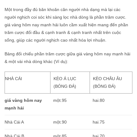
Một trong đầy đủ băn khoăn căn người nhà dạng mà lại các
người nghịch coi sóc khi sàng lọc nhà dòng là phần trăm cược.
giá vàng hôm nay mạnh hải luôn cầm xuất hiện mang đến phần
trăm cược đối đầu & cạnh tranh & cạnh tranh nhất trên cuộc
sống, giúp các người nghịch cao nhất hóa lợi nhuận.
Bảng đối chiếu phần trăm cược giữa giá vàng hôm nay mạnh hải
& một vài nhà dòng khác (Ví dụ):
NHÀ CÁI
KÈO Á LỤC
KÈO CHÂU ÂU
(BÓNG ĐÁ)
(BÓNG ĐÁ)
giá vàng hôm nay
một.95
hai.80
mạnh hải
Nhà Cái A
một.90
hai.75
Nhà Cái B
một.85
hai.70