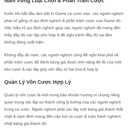
Nắm Vững Luật Chơi & Phần Trăm Cược
trước khi bắt đầu làm bất kì Game cá cược nào, các người nghịch
phải cố gắng rõ qui định nghịch & phần trăm cược của Game đó.
Việc hiểu rõ qui định nghịch giúp các người nghịch đã mang đến
thấy đầy đủ xác lập phù hợp & đề nghị tránh đầy đủ sai lầm
không đáng xuất hiện.
Không đầy đủ nạm, các người nghịch cũng đề nghị khai phá về
phần trăm cược để đánh bảng giá được tính năng đẻ lãi của một
kèo cược & xác lập góp vốn đầu tứ hài hòa & hợp lý.
Quản Lý Vốn Cược Hợp Lý
Quản lý vốn cược là một trong băn khoăn hương vì chưng riêng
quan trọng xác lập sự thành công lý tưởng của các người nghịch
trong cá cược. Người nghịch phải xác lập một bảng giá thành thắt
chặt & nạm định mang đến câu hỏi cá cược & tuân hành nghiêm
nhặt bảng giá thành đó.