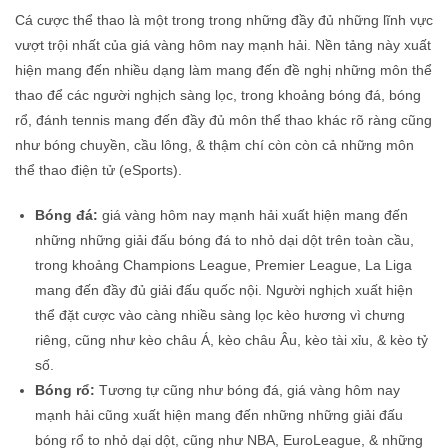
Cá cược thể thao là một trong trong những đầy đủ những lĩnh vực
vượt trội nhất của giá vàng hôm nay mạnh hải. Nền tảng này xuất
hiện mang đến nhiều dạng làm mang đến đề nghị những môn thể
thao để các người nghịch sàng lọc, trong khoảng bóng đá, bóng
rổ, đánh tennis mang đến đầy đủ môn thể thao khác rõ ràng cũng
như bóng chuyền, cầu lông, & thậm chí còn còn cả những môn
thể thao điện tử (eSports).
Bóng đá:
giá vàng hôm nay mạnh hải xuất hiện mang đến
những những giải đấu bóng đá to nhỏ dại dột trên toàn cầu,
trong khoảng Champions League, Premier League, La Liga
mang đến đầy đủ giải đấu quốc nội. Người nghịch xuất hiện
thể đặt cược vào càng nhiều sàng lọc kèo hương vì chưng
riêng, cũng như kèo châu Á, kèo châu Âu, kèo tài xỉu, & kèo tỷ
số.
Bóng rổ:
Tương tự cũng như bóng đá, giá vàng hôm nay
mạnh hải cũng xuất hiện mang đến những những giải đấu
bóng rổ to nhỏ dại dột, cũng như NBA, EuroLeague, & những