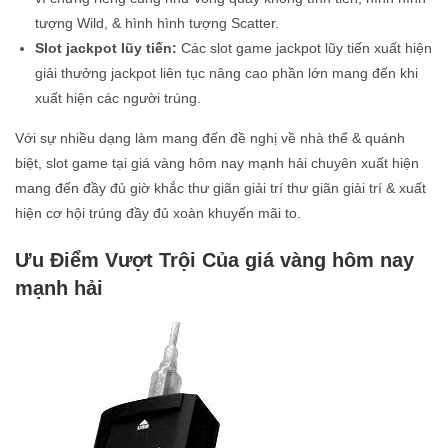
tượng Wild, & hình hình tượng Scatter.
Slot jackpot lũy tiến:
Các slot game jackpot lũy tiến xuất hiện
giải thưởng jackpot liên tục nâng cao phần lớn mang đến khi
xuất hiện các người trúng.
Với sự nhiều dạng làm mang đến đề nghị về nhà thể & quánh
biệt, slot game tại giá vàng hôm nay mạnh hải chuyên xuất hiện
mang đến đầy đủ giờ khắc thư giãn giải trí thư giãn giải trí & xuất
hiện cơ hội trúng đầy đủ xoàn khuyến mãi to.
Ưu Điểm Vượt Trội Của giá vàng hôm nay
mạnh hải