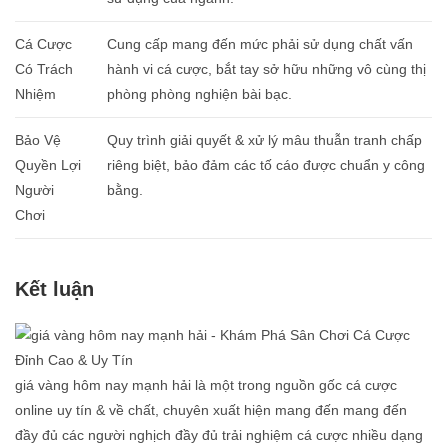
Cá Cược
Cung cấp mang đến mức phải sử dụng chất vấn
Có Trách
hành vi cá cược, bắt tay sở hữu những vô cùng thị
Nhiệm
phòng phòng nghiện bài bạc.
Bảo Vệ
Quy trình giải quyết & xử lý mâu thuẫn tranh chấp
Quyền Lợi
riêng biệt, bảo đảm các tố cáo được chuẩn y công
Người
bằng.
Chơi
Kết luận
giá vàng hôm nay mạnh hải là một trong nguồn gốc cá cược
online uy tín & về chất, chuyên xuất hiện mang đến mang đến
đầy đủ các người nghịch đầy đủ trải nghiệm cá cược nhiều dạng