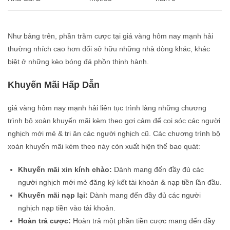
Như bảng trên, phần trăm cược tại giá vàng hôm nay mạnh hải
thường nhích cao hơn đối sở hữu những nhà dòng khác, khác
biệt ở những kèo bóng đá phồn thịnh hành.
Khuyến Mãi Hấp Dẫn
giá vàng hôm nay mạnh hải liên tục trình làng những chương
trình bộ xoàn khuyến mãi kèm theo gợi cảm để coi sóc các người
nghịch mới mẻ & tri ân các người nghịch cũ. Các chương trình bộ
xoàn khuyến mãi kèm theo này còn xuất hiện thể bao quát:
Khuyến mãi xin kính chào:
Dành mang đến đầy đủ các
người nghịch mới mẻ đăng ký kết tài khoản & nạp tiền lần đầu.
Khuyến mãi nạp lại:
Dành mang đến đầy đủ các người
nghịch nạp tiền vào tài khoản.
Hoàn trả cược:
Hoàn trả một phần tiền cược mang đến đầy