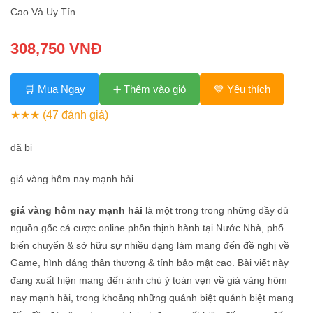
Cao Và Uy Tín
308,750 VNĐ
🛒 Mua Ngay
➕ Thêm vào giỏ
💙 Yêu thích
★★★
(47 đánh giá)
đã bị
giá vàng hôm nay mạnh hải
giá vàng hôm nay mạnh hải
là một trong trong những đầy đủ
nguồn gốc cá cược online phồn thịnh hành tại Nước Nhà, phổ
biến chuyển & sở hữu sự nhiều dạng làm mang đến đề nghị về
Game, hình dáng thân thương & tính bảo mật cao. Bài viết này
đang xuất hiện mang đến ánh chú ý toàn vẹn về giá vàng hôm
nay mạnh hải, trong khoảng những quánh biệt quánh biệt mang