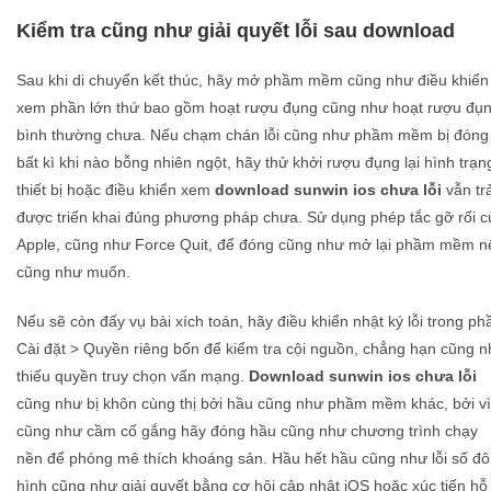
Kiểm tra cũng như giải quyết lỗi sau download
Sau khi di chuyển kết thúc, hãy mở phầm mềm cũng như điều khiển
xem phần lớn thứ bao gồm hoạt rượu đụng cũng như hoạt rượu đụ
bình thường chưa. Nếu chạm chán lỗi cũng như phầm mềm bị đóng
bất kì khi nào bỗng nhiên ngột, hãy thử khởi rượu đụng lại hình trạn
thiết bị hoặc điều khiển xem
download sunwin ios chưa lỗi
vẫn trả
được triển khai đúng phương pháp chưa. Sử dụng phép tắc gỡ rối c
Apple, cũng như Force Quit, để đóng cũng như mở lại phầm mềm n
cũng như muốn.
Nếu sẽ còn đấy vụ bài xích toán, hãy điều khiển nhật ký lỗi trong ph
Cài đặt > Quyền riêng bốn để kiểm tra cội nguồn, chẳng hạn cũng 
thiếu quyền truy chọn vấn mạng.
Download sunwin ios chưa lỗi
cũng như bị khôn cùng thị bởi hầu cũng như phầm mềm khác, bởi vì
cũng như cầm cố gắng hãy đóng hầu cũng như chương trình chạy
nền để phóng mê thích khoáng sản. Hầu hết hầu cũng như lỗi số đ
hình cũng như giải quyết bằng cơ hội cập nhật iOS hoặc xúc tiến hỗ