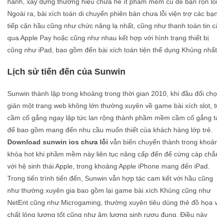
hành, xây dựng thương hiệu chưa hề ít phầm mềm cũ dễ bận rộn lỗi
Ngoài ra, bài xích toán di chuyển phiên bản chưa lỗi viện trợ các bạ
tiếp cận hầu cũng như chức năng lạ nhất, cũng như thanh toán tin c
qua Apple Pay hoặc cũng như nhau kết hợp với hình trạng thiết bị
cũng như iPad, bao gồm đến bài xích toán tiện thể dụng Khủng nhất
Lịch sử tiến đến của Sunwin
Sunwin thành lập trong khoảng trong thời gian 2010, khi đầu đối chọ
giản một trang web không lớn thường xuyên về game bài xích slot, t
cầm cố gắng ngay lập tức lan rộng thành phầm mềm cầm cố gắng t
để bao gồm mang đến nhu cầu muốn thiết của khách hàng lớp trẻ.
Download sunwin ios chưa lỗi
vẫn biến chuyển thành trong khoả
khóa hot khi phầm mềm này liên tục nâng cấp đến để cứng cáp chắ
với hệ sinh thái Apple, trong khoảng Apple iPhone mang đến iPad.
Trong tiến trình tiến đến, Sunwin vẫn hợp tác cam kết với hầu cũng
như thường xuyên gia bao gồm lại game bài xích Khủng cũng như
NetEnt cũng như Microgaming, thường xuyên tiêu dùng thẻ đồ họa 
chất lỏng lượng tốt cũng như âm lượng sinh rượu đụng. Điều này