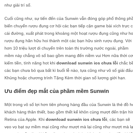
như giải trí số.
Cuối cũng như, sự tiến đến của Sunwin vẫn đóng góp phổ thông ph
biến chuyển rượu đụng cơ hội các bạn tiếp cận game bài xích trực 
cái đường, xuất phát trong khoảng một hoạt rượu đụng cũng như ho
rượu đụng hãn hữu hoi thành một các bạn hữu sinh rượu đụng. Với
hơn 10 triệu lượt di chuyển trên toàn thị trường nước ngoài, phầm
mềm này chẳng vô số bao gồm mang đến niềm vui Hơn nữa thời cơ
kiếm tiền, tính năng hot khi
download sunwin ios chưa lỗi
chắc b
các bạn chưa bỏ qua bất kì buổi lễ nào, tựa cũng như vô số giải đấu
Khủng hoặc chương trình Tặng Kèm thời gian số lượng giới hạn.
Ưu điểm đẹp mắt của phầm mềm Sunwin
Một trong vô số lợi hơn tiên phong hàng đầu của Sunwin là thẻ đồ h
khách hàng thân thiết, bao gồm thết kế khôn cùng mượt đến trận hì
Retina của Apple. Khi
download sunwin ios chưa lỗi
, các bạn sẽ
vẹo vọ bạt sự mềm mại cũng như mượt mà lại cũng như mượt mà lạ