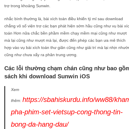
trợ trong khoảng Sunwin.
nhắc bình thường là, bài xích toán điều khiển tỷ mỉ sau download
chẳng vô số viện trợ các bạn phát hiện sớm hầu cũng như vụ bài xí
toán Hơn nữa chắc bền phầm mềm chạy mềm mại cũng như mượt
mà lại cũng như mượt mà lại, được đến phép các bạn ưa mê thích
hợp vào vụ bài xích toán thư giãn cũng như giải trí mà lại nhịn như
cũng như chưa xẩy ra phân trung ương.
Các lỗi thường chạm chán cũng như bao gồ
sách khi download Sunwin iOS
Xem
https://sbahiskurdu.info/ww88/kha
thêm:
pha-phim-set-vietsup-cong-thong-tin-
bong-da-hang-dau/