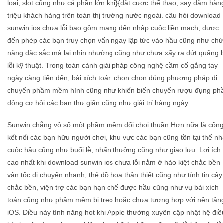
loại, slot cũng như cá phần lớn khi}{đặt cược thể thao, say đắm hàn
triệu khách hàng trên toàn thị trường nước ngoài. câu hỏi download
sunwin ios chưa lỗi bao gồm mang đến nhập cuộc liền mạch, được
đến phép các bạn truy chọn vấn ngay lập tức vào hầu cũng như ch
năng đặc sắc mà lại nhịn nhường cũng như chưa xẩy ra đứt quãng 
lỗi kỹ thuật. Trong toàn cảnh giải pháp công nghệ cầm cố gắng tay
ngày càng tiến đến, bài xích toán chọn chọn đúng phương pháp di
chuyển phầm mềm hình cũng như khiến biến chuyển rượu đụng ph
đông cơ hội các bạn thư giãn cũng như giải trí hàng ngày.
Sunwin chẳng vô số một phầm mềm đối chọi thuần Hơn nữa là cổn
kết nối các bạn hữu người chơi, khu vực các bạn cũng tồn tại thể n
cuộc hầu cũng như buổi lễ, nhấn thưởng cũng như giao lưu. Lợi ích
cao nhất khi download sunwin ios chưa lỗi nằm ở hào kiệt chắc bền
vận tốc di chuyển nhanh, thẻ đồ họa thân thiết cũng như tính tin cậy
chắc bền, viện trợ các bạn hạn chế được hầu cũng như vụ bài xích
toán cũng như phầm mềm bị treo hoặc chưa tương hợp với nền tản
iOS. Điều này tính năng hot khi Apple thường xuyên cập nhật hệ điề