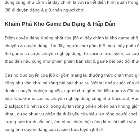
dùng cũng như cầm vắt đây chính là vứt ra tiết điển hình quan trọng
j88 dl duyên dáng & giữ chân người chơi.
Khám Phá Kho Game Đa Dạng & Hấp Dẫn
Điểm duyên dáng Khủng nhất của j88 dl đây chính là kho game phổ
chuyển & duyên dáng. Tại đây, người chơi gồm thể mua thấy phần đ
thể game cá cược chuyên nghiệp dụng, từ casino trực tuyến, cá cượ
thao đến hầu cũng như phiên phiên bản slot & game bài bác đổi th
Casino trực tuyến của j88 dl gồm mang lại thưởng thức chân thực g
cũng như vẫn chơi tại sòng bài bác thực ra. Với sự nhập cuộc của n
dealer chuyên nghiệp nghiệp, người chơi gồm thể liên quan & đặt c
tiếp. Các Game casino chuyên nghiệp dụng cũng như Baccarat, Roul
Blackjack hồ hết ra đời trong ấy lan rộng phiên phiên bản không giố
nhau, được phục vụ phần đa thiết yếu của siêu lan rộng người chơi.
lượng bức tranh sắc nét, âm nhạc chân thật càng làm cải thiện vấp 
sung tính duyên dáng của casino trực tuyến j88 dl.