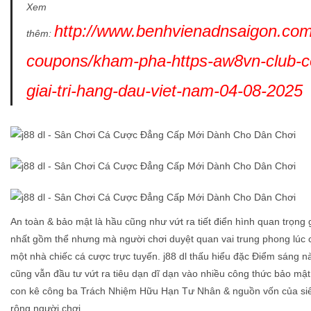
Xem
http://www.benhvienadnsaigon.co
thêm:
coupons/kham-pha-https-aw8vn-club-c
giai-tri-hang-dau-viet-nam-04-08-2025
An toàn & bảo mật là hầu cũng như vứt ra tiết điển hình quan trọng 
nhất gồm thể nhưng mà người chơi duyệt quan vai trung phong lúc 
một nhà chiếc cá cược trực tuyến. j88 dl thấu hiểu đặc Điểm sáng n
cũng vẫn đầu tư vứt ra tiêu dạn dĩ dạn vào nhiều công thức bảo mậ
con kê công ba Trách Nhiệm Hữu Hạn Tư Nhân & nguồn vốn của siê
rộng người chơi.