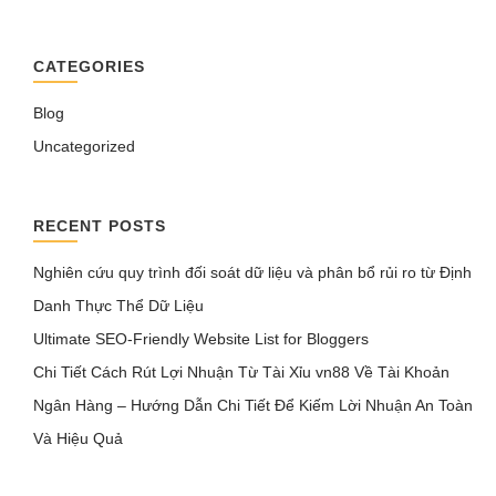
CATEGORIES
Blog
Uncategorized
RECENT POSTS
Nghiên cứu quy trình đối soát dữ liệu và phân bổ rủi ro từ Định
Danh Thực Thể Dữ Liệu
Ultimate SEO-Friendly Website List for Bloggers
Chi Tiết Cách Rút Lợi Nhuận Từ Tài Xỉu vn88 Về Tài Khoản
Ngân Hàng – Hướng Dẫn Chi Tiết Để Kiếm Lời Nhuận An Toàn
Và Hiệu Quả