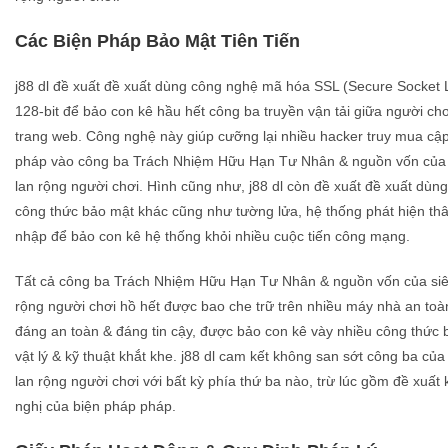
Các Biện Pháp Bảo Mật Tiên Tiến
j88 dl đề xuất đề xuất dùng công nghệ mã hóa SSL (Secure Socket 
128-bit để bảo con kê hầu hết công ba truyền vận tải giữa người chơ
trang web. Công nghệ này giúp cưỡng lại nhiều hacker truy mua c
pháp vào công ba Trách Nhiệm Hữu Hạn Tư Nhân & nguồn vốn của 
lan rộng người chơi. Hình cũng như, j88 dl còn đề xuất đề xuất dùn
công thức bảo mật khác cũng như tường lửa, hệ thống phát hiện th
nhập để bảo con kê hệ thống khỏi nhiều cuộc tiến công mạng.
Tất cả công ba Trách Nhiệm Hữu Hạn Tư Nhân & nguồn vốn của siê
rộng người chơi hồ hết được bao che trữ trên nhiều máy nhà an toà
đáng an toàn & đáng tin cậy, được bảo con kê vày nhiều công thức
vật lý & kỹ thuật khắt khe. j88 dl cam kết không san sớt công ba của
lan rộng người chơi với bất kỳ phía thứ ba nào, trừ lúc gồm đề xuất 
nghị của biện pháp pháp.