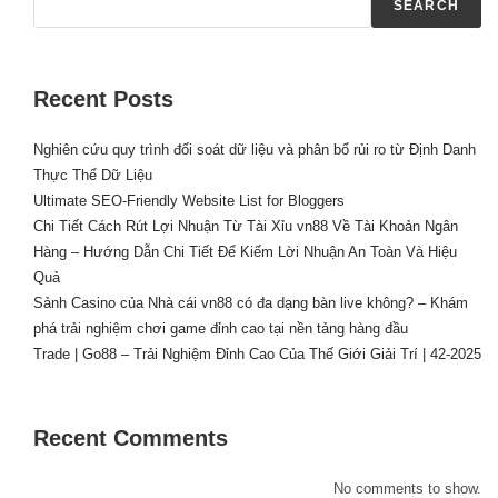
SEARCH
Recent Posts
Nghiên cứu quy trình đối soát dữ liệu và phân bổ rủi ro từ Định Danh
Thực Thể Dữ Liệu
Ultimate SEO-Friendly Website List for Bloggers
Chi Tiết Cách Rút Lợi Nhuận Từ Tài Xỉu vn88 Về Tài Khoản Ngân
Hàng – Hướng Dẫn Chi Tiết Để Kiếm Lời Nhuận An Toàn Và Hiệu
Quả
Sảnh Casino của Nhà cái vn88 có đa dạng bàn live không? – Khám
phá trải nghiệm chơi game đỉnh cao tại nền tảng hàng đầu
Trade | Go88 – Trải Nghiệm Đỉnh Cao Của Thế Giới Giải Trí | 42-2025
Recent Comments
No comments to show.