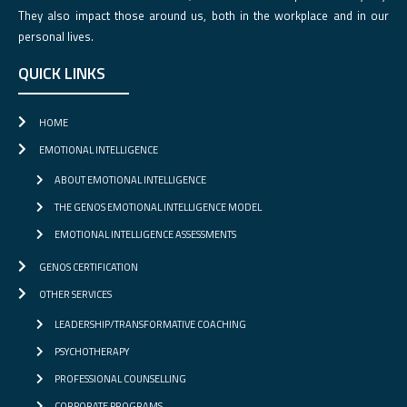
They also impact those around us, both in the workplace and in our
personal lives.
QUICK LINKS
HOME
EMOTIONAL INTELLIGENCE
ABOUT EMOTIONAL INTELLIGENCE
THE GENOS EMOTIONAL INTELLIGENCE MODEL
EMOTIONAL INTELLIGENCE ASSESSMENTS
GENOS CERTIFICATION
OTHER SERVICES
LEADERSHIP/TRANSFORMATIVE COACHING
PSYCHOTHERAPY
PROFESSIONAL COUNSELLING
CORPORATE PROGRAMS