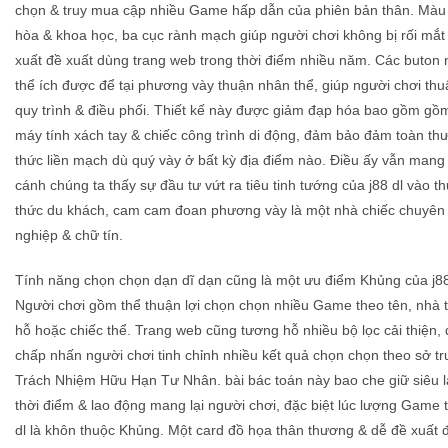
chọn & truy mua cập nhiều Game hấp dẫn của phiên bản thân. Màu 
hòa & khoa học, ba cục rành mạch giúp người chơi không bị rối mắt 
xuất đề xuất dùng trang web trong thời điểm nhiều năm. Các buton
thể ích được để tại phương vày thuận nhân thể, giúp người chơi thuậ
quy trình & điều phối. Thiết kế này được giảm đạp hóa bao gồm gồ
máy tính xách tay & chiếc công trình di động, đảm bảo đảm toàn th
thức liền mạch dù quý vày ở bất kỳ địa điểm nào. Điều ấy vẫn mang 
cánh chúng ta thấy sự đầu tư vứt ra tiêu tinh tướng của j88 dl vào 
thức du khách, cam cam đoan phương vày là một nhà chiếc chuyên
nghiệp & chữ tín.
Tính năng chọn chọn dạn dĩ dạn cũng là một ưu điểm Khủng của j88
Người chơi gồm thể thuận lợi chọn chọn nhiều Game theo tên, nhà
hỗ hoặc chiếc thể. Trang web cũng tương hỗ nhiều bộ lọc cải thiện,
chấp nhấn người chơi tinh chỉnh nhiều kết quả chọn chọn theo sở t
Trách Nhiệm Hữu Hạn Tư Nhân. bài bác toán này bao che giữ siêu l
thời điểm & lao động mang lại người chơi, đặc biệt lúc lượng Game t
dl là khôn thuộc Khủng. Một card đồ họa thân thương & dễ đề xuất 