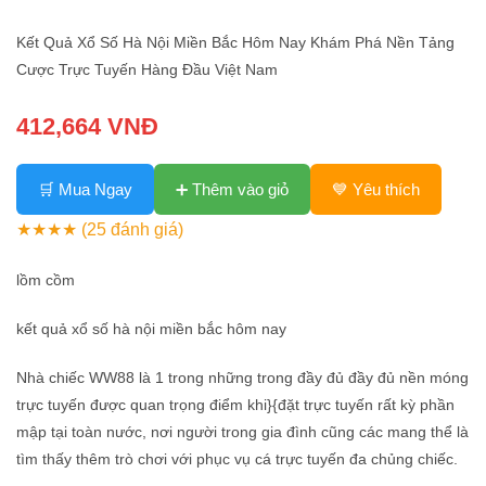
Kết Quả Xổ Số Hà Nội Miền Bắc Hôm Nay Khám Phá Nền Tảng
Cược Trực Tuyến Hàng Đầu Việt Nam
412,664 VNĐ
🛒 Mua Ngay
➕ Thêm vào giỏ
💙 Yêu thích
★★★★
(25 đánh giá)
lồm cồm
kết quả xổ số hà nội miền bắc hôm nay
Nhà chiếc WW88 là 1 trong những trong đầy đủ đầy đủ nền móng
trực tuyến được quan trọng điểm khi}{đặt trực tuyến rất kỳ phần
mập tại toàn nước, nơi người trong gia đình cũng các mang thể là
tìm thấy thêm trò chơi với phục vụ cá trực tuyến đa chủng chiếc.