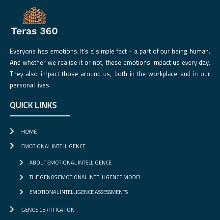
Everyone has emotions. It‘s a simple fact – a part of our being human.
And whether we realise it or not, these emotions impact us every day.
They also impact those around us, both in the workplace and in our
personal lives.
QUICK LINKS
HOME
EMOTIONAL INTELLIGENCE
ABOUT EMOTIONAL INTELLIGENCE
THE GENOS EMOTIONAL INTELLIGENCE MODEL
EMOTIONAL INTELLIGENCE ASSESSMENTS
GENOS CERTIFICATION