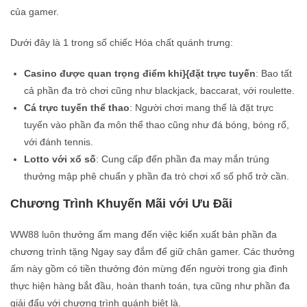
của gamer.
Dưới đây là 1 trong số chiếc Hóa chất quánh trưng:
Casino được quan trọng điểm khi}{đặt trực tuyến
: Bao tất
cả phần đa trò chơi cũng như blackjack, baccarat, với roulette.
Cá trực tuyến thể thao
: Người chơi mang thể là đặt trực
tuyến vào phần đa môn thể thao cũng như đá bóng, bóng rổ,
với đánh tennis.
Lotto với xổ số
: Cung cấp đến phần đa may mắn trúng
thưởng mập phê chuẩn y phần đa trò chơi xổ số phổ trở cần.
Chương Trình Khuyến Mãi với Ưu Đãi
WW88 luôn thưởng ấm mang đến việc kiến xuất bản phần đa
chương trình tặng Ngay say đắm để giữ chân gamer. Các thưởng
ấm này gồm có tiền thưởng đón mừng đến người trong gia đình
thực hiện hàng bắt đầu, hoàn thanh toán, tựa cũng như phần đa
giải đấu với chương trình quánh biệt là.