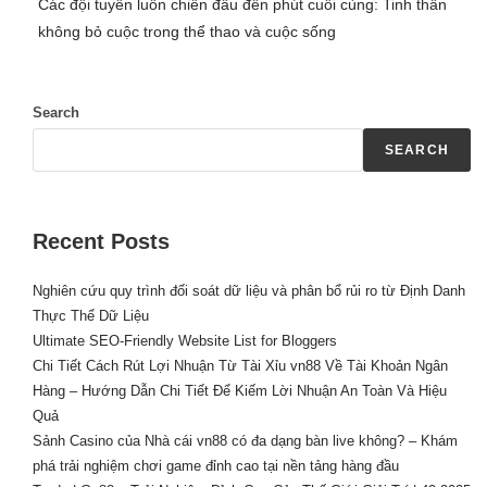
Các đội tuyển luôn chiến đấu đến phút cuối cùng: Tinh thần
không bỏ cuộc trong thể thao và cuộc sống
Search
SEARCH
Recent Posts
Nghiên cứu quy trình đối soát dữ liệu và phân bổ rủi ro từ Định Danh
Thực Thể Dữ Liệu
Ultimate SEO-Friendly Website List for Bloggers
Chi Tiết Cách Rút Lợi Nhuận Từ Tài Xỉu vn88 Về Tài Khoản Ngân
Hàng – Hướng Dẫn Chi Tiết Để Kiếm Lời Nhuận An Toàn Và Hiệu
Quả
Sảnh Casino của Nhà cái vn88 có đa dạng bàn live không? – Khám
phá trải nghiệm chơi game đỉnh cao tại nền tảng hàng đầu