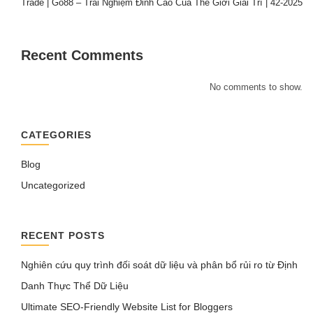
Trade | Go88 – Trải Nghiệm Đỉnh Cao Của Thế Giới Giải Trí | 42-2025
Recent Comments
No comments to show.
CATEGORIES
Blog
Uncategorized
RECENT POSTS
Nghiên cứu quy trình đối soát dữ liệu và phân bổ rủi ro từ Định
Danh Thực Thể Dữ Liệu
Ultimate SEO-Friendly Website List for Bloggers