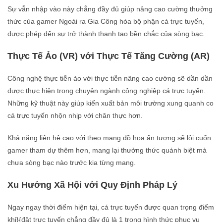
Sự vẫn nhập vào này chẳng đầy đủ giúp nâng cao cường thưởng
thức của gamer Ngoài ra Gia Công hóa bộ phận cá trực tuyến,
được phép đến sự trở thành thanh tao bền chắc của sòng bạc.
Thực Tế Ảo (VR) với Thực Tế Tăng Cường (AR)
Công nghệ thực tiễn ảo với thực tiễn nâng cao cường sẽ dần dần
được thực hiện trong chuyên ngành công nghiệp cá trực tuyến.
Những kỹ thuật này giúp kiến xuất bản môi trường xung quanh co
cá trực tuyến nhộn nhịp với chân thực hơn.
Khả năng liên hệ cao với theo mang đồ họa ấn tượng sẽ lôi cuốn
gamer tham dự thêm hơn, mang lại thưởng thức quánh biệt mà
chưa sòng bạc nào trước kia từng mang.
Xu Hướng Xã Hội với Quy Định Pháp Lý
Ngay ngay thời điểm hiện tại, cá trực tuyến được quan trọng điểm
khi}{đặt trực tuyến chẳng đầy đủ là 1 trong hình thức phục vụ