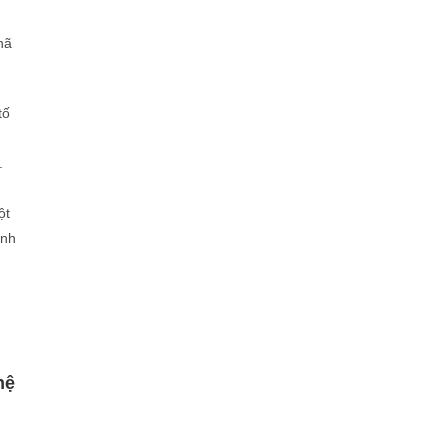
nã
tố
.
ột
ảnh
hệ