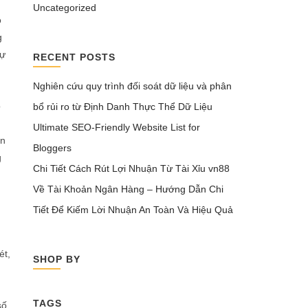
Uncategorized
o
g
sự
RECENT POSTS
Nghiên cứu quy trình đối soát dữ liệu và phân
o
bổ rủi ro từ Định Danh Thực Thể Dữ Liệu
Ultimate SEO-Friendly Website List for
ận
Bloggers
g
Chi Tiết Cách Rút Lợi Nhuận Từ Tài Xỉu vn88
Về Tài Khoản Ngân Hàng – Hướng Dẫn Chi
Tiết Để Kiếm Lời Nhuận An Toàn Và Hiệu Quả
ét,
SHOP BY
TAGS
số