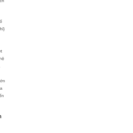
ích
tố
hỉ}
ứt
ghệ
a
lớn
ia
ển
h