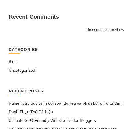
Recent Comments
No comments to show.
CATEGORIES
Blog
Uncategorized
RECENT POSTS
Nghiên cứu quy trình đối soát dữ liệu và phân bổ rủi ro từ Định
Danh Thực Thể Dữ Liệu
Ultimate SEO-Friendly Website List for Bloggers