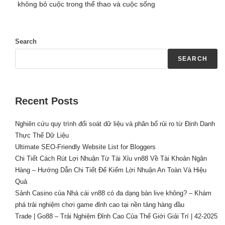
không bỏ cuộc trong thể thao và cuộc sống
Search
SEARCH
Recent Posts
Nghiên cứu quy trình đối soát dữ liệu và phân bổ rủi ro từ Định Danh
Thực Thể Dữ Liệu
Ultimate SEO-Friendly Website List for Bloggers
Chi Tiết Cách Rút Lợi Nhuận Từ Tài Xỉu vn88 Về Tài Khoản Ngân
Hàng – Hướng Dẫn Chi Tiết Để Kiếm Lời Nhuận An Toàn Và Hiệu
Quả
Sảnh Casino của Nhà cái vn88 có đa dạng bàn live không? – Khám
phá trải nghiệm chơi game đỉnh cao tại nền tảng hàng đầu
Trade | Go88 – Trải Nghiệm Đỉnh Cao Của Thế Giới Giải Trí | 42-2025