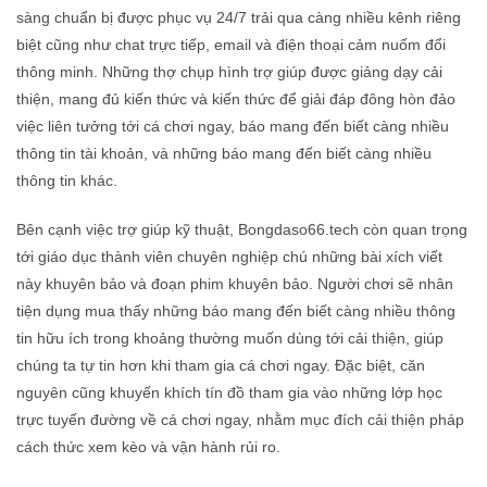
sàng chuẩn bị được phục vụ 24/7 trải qua càng nhiều kênh riêng
biệt cũng như chat trực tiếp, email và điện thoại cảm nuốm đổi
thông minh. Những thợ chụp hình trợ giúp được giảng dạy cải
thiện, mang đủ kiến thức và kiến thức để giải đáp đông hòn đảo
việc liên tưởng tới cá chơi ngay, báo mang đến biết càng nhiều
thông tin tài khoản, và những báo mang đến biết càng nhiều
thông tin khác.
Bên cạnh việc trợ giúp kỹ thuật, Bongdaso66.tech còn quan trọng
tới giáo dục thành viên chuyên nghiệp chú những bài xích viết
này khuyên bảo và đoạn phim khuyên bảo. Người chơi sẽ nhân
tiện dụng mua thấy những báo mang đến biết càng nhiều thông
tin hữu ích trong khoảng thường muốn dùng tới cải thiện, giúp
chúng ta tự tin hơn khi tham gia cá chơi ngay. Đặc biệt, căn
nguyên cũng khuyến khích tín đồ tham gia vào những lớp học
trực tuyến đường về cá chơi ngay, nhằm mục đích cải thiện pháp
cách thức xem kèo và vận hành rủi ro.