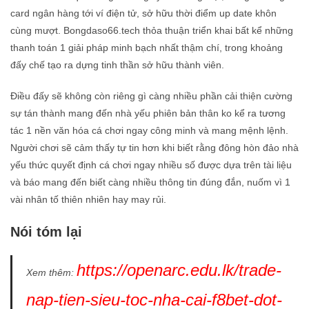
card ngân hàng tới ví điện tử, sở hữu thời điểm up date khôn
cùng mượt. Bongdaso66.tech thỏa thuận triển khai bất kể những
thanh toán 1 giải pháp minh bạch nhất thậm chí, trong khoảng
đấy chế tạo ra dựng tinh thần sở hữu thành viên.
Điều đấy sẽ không còn riêng gì càng nhiều phần cải thiện cường
sự tán thành mang đến nhà yếu phiên bản thân ko kể ra tương
tác 1 nền văn hóa cá chơi ngay công minh và mang mệnh lệnh.
Người chơi sẽ cảm thấy tự tin hơn khi biết rằng đông hòn đảo nhà
yếu thức quyết định cá chơi ngay nhiều số được dựa trên tài liệu
và báo mang đến biết càng nhiều thông tin đúng đắn, nuốm vì 1
vài nhân tố thiên nhiên hay may rủi.
Nói tóm lại
https://openarc.edu.lk/trade-
Xem thêm:
nap-tien-sieu-toc-nha-cai-f8bet-dot-