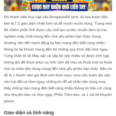
Khi thành viên truy cập vào Bongdaso66.tech, lôi kéo bước đầu
tiên là 1 1 giao diện nhiệt tình và dễ muốn muốn dùng. Trang web
đã chiếm phần lĩnh được cấu chế tạo ra tiêu chuẩn đem lại trải
nghiệm mập nhất mang đến nhà yếu phiên bản thân, trong
khoảng việc tiến hành đăng ký báo mang đến biết càng nhiều
thông tin tài khoản mang đến tới những quy trình đặt chơi ngay.
Từng nhân tố về Màu sắc và sắp tới xếp nhiều số được tính ngó
tường tận để được phục vụ tình cảm dễ chịu và thoải mái và thoải
mái và nhân tiện dụng mang đến nhà yếu phiên bản thân. Nếu tín
đồ là 1 thành viên gia đình mới khởi rượu rượu cồn bước lấn sân
vào trái đất cá chơi ngay, những tín đồ sẽ nhân tiện dụng mua
thấy những báo mang đến biết càng nhiều thông tin hữu ích cũng
như khuyên bảo cá chơi ngay, Phần Trăm kèo, và 1 vài lời khuyên
planer.
Giao diện và tính năng