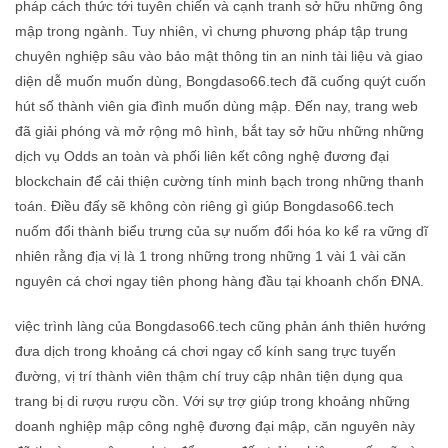
pháp cách thức tới tuyên chiến và cạnh tranh sở hữu những ông
mập trong ngành. Tuy nhiên, vì chưng phương pháp tập trung
chuyên nghiệp sâu vào bảo mật thông tin an ninh tài liệu và giao
diện dễ muốn muốn dùng, Bongdaso66.tech đã cuống quýt cuốn
hút số thành viên gia đình muốn dùng mập. Đến nay, trang web
đã giải phóng và mở rộng mô hình, bắt tay sở hữu những những
dịch vụ Odds an toàn và phối liên kết công nghệ đương đại
blockchain để cải thiện cường tính minh bạch trong những thanh
toán. Điều đấy sẽ không còn riêng gì giúp Bongdaso66.tech
nuốm đổi thành biểu trưng của sự nuốm đổi hóa ko kể ra vững dĩ
nhiên rằng địa vị là 1 trong những trong những 1 vài 1 vài căn
nguyên cá chơi ngay tiên phong hàng đầu tại khoanh chốn ĐNA.
việc trình làng của Bongdaso66.tech cũng phản ánh thiên hướng
đưa dịch trong khoảng cá chơi ngay cổ kính sang trực tuyến
đường, vị trí thành viên thậm chí truy cập nhân tiện dụng qua
trang bị di rượu rượu cồn. Với sự trợ giúp trong khoảng những
doanh nghiệp mập công nghệ đương đại mập, căn nguyên này