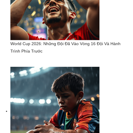
World Cup 2026: Những Đội Đã Vào Vòng 16 Đội Và Hành
Trình Phía Trước