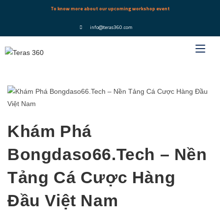
To know more about our upcoming workshop event
info@teras360.com
Khám Phá
Bongdaso66.Tech – Nền
Tảng Cá Cược Hàng
Đầu Việt Nam