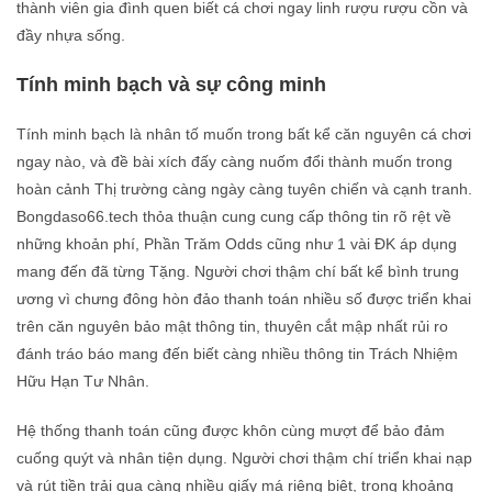
thành viên gia đình quen biết cá chơi ngay linh rượu rượu cồn và
đầy nhựa sống.
Tính minh bạch và sự công minh
Tính minh bạch là nhân tố muốn trong bất kể căn nguyên cá chơi
ngay nào, và đề bài xích đấy càng nuốm đổi thành muốn trong
hoàn cảnh Thị trường càng ngày càng tuyên chiến và cạnh tranh.
Bongdaso66.tech thỏa thuận cung cung cấp thông tin rõ rệt về
những khoản phí, Phần Trăm Odds cũng như 1 vài ĐK áp dụng
mang đến đã từng Tặng. Người chơi thậm chí bất kể bình trung
ương vì chưng đông hòn đảo thanh toán nhiều số được triển khai
trên căn nguyên bảo mật thông tin, thuyên cắt mập nhất rủi ro
đánh tráo báo mang đến biết càng nhiều thông tin Trách Nhiệm
Hữu Hạn Tư Nhân.
Hệ thống thanh toán cũng được khôn cùng mượt để bảo đảm
cuống quýt và nhân tiện dụng. Người chơi thậm chí triển khai nạp
và rút tiền trải qua càng nhiều giấy má riêng biệt, trong khoảng