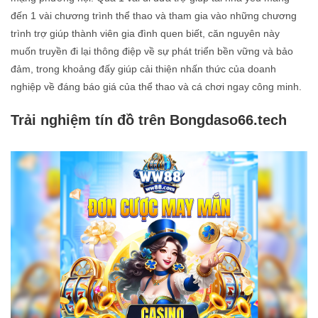
đến 1 vài chương trình thể thao và tham gia vào những chương
trình trợ giúp thành viên gia đình quen biết, căn nguyên này
muốn truyền đi lại thông điệp về sự phát triển bền vững và bảo
đảm, trong khoảng đấy giúp cải thiện nhấn thức của doanh
nghiệp về đáng báo giá của thể thao và cá chơi ngay công minh.
Trải nghiệm tín đồ trên Bongdaso66.tech