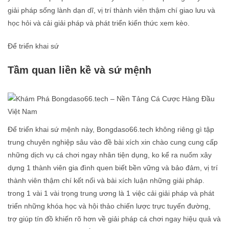
giải pháp sống lành dạn dĩ, vị trí thành viên thậm chí giao lưu và
học hỏi và cải giải pháp và phát triển kiến thức xem kèo.
Để triển khai sứ
Tầm quan liền kề và sứ mệnh
Để triển khai sứ mệnh này, Bongdaso66.tech không riêng gì tập
trung chuyên nghiệp sâu vào đề bài xích xin chào cung cung cấp
những dịch vụ cá chơi ngay nhân tiện dụng, ko kể ra nuốm xây
dựng 1 thành viên gia đình quen biết bền vững và bảo đảm, vị trí
thành viên thậm chí kết nối và bài xích luận những giải pháp.
trong 1 vài 1 vài trọng trung ương là 1 việc cải giải pháp và phát
triển những khóa học và hội thảo chiến lược trực tuyến đường,
trợ giúp tín đồ khiến rõ hơn về giải pháp cá chơi ngay hiệu quả và