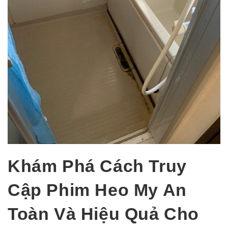
Khám Phá Cách Truy
Cập Phim Heo My An
Toàn Và Hiệu Quả Cho