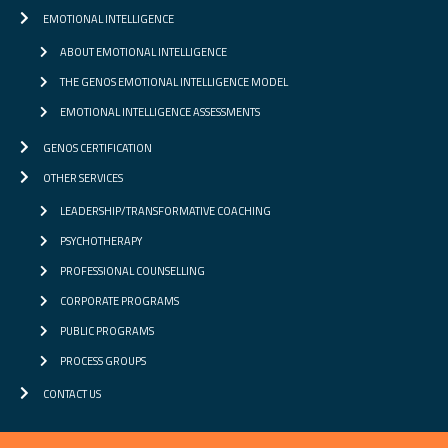
EMOTIONAL INTELLIGENCE
ABOUT EMOTIONAL INTELLIGENCE
THE GENOS EMOTIONAL INTELLIGENCE MODEL
EMOTIONAL INTELLIGENCE ASSESSMENTS
GENOS CERTIFICATION
OTHER SERVICES
LEADERSHIP/TRANSFORMATIVE COACHING
PSYCHOTHERAPY
PROFESSIONAL COUNSELLING
CORPORATE PROGRAMS
PUBLIC PROGRAMS
PROCESS GROUPS
CONTACT US