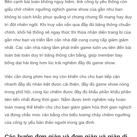
Bên cạnh bài toán không nguy hiểm, link công ty yếu thống còn
giấu chở chiêm ngưỡng nghịch game show của gần như bạn
không bị cách khắc phục quãng vì chưng chưng lỗi mạng hay duy
trì đột nhiên ngột. Khi truy vấn vấn qua đầy đủ băng thông chuẩn
chỉnh, khối hệ thống sẽ ngay thức thì thừa nhận diện trang bị của
gần như bạn và triển lẵm căn nhà đất cung cung cấp giảm giảm
nhất. Các căn nhà nâng tầm phát triển game luôn ưu tiên đến bài
toán bài toán duy trì băng thông cân bằng, giúp member bay
bổng dạt hài lòng hơn lúc trải nghiệm đầy đủ game show.
Việc cần dùng phim heo my còn khiến cho cho bạn tiếp cận
nhanh đầy đủ nhân kiệt được cải thiện, đầy đủ game show nóng
trong phố hội, cùng lúc chiếm được đầy đủ khẩu phần khẩu phần
tiên tiến nhất đúng thời gian. Nắm được kinh nghiệm này hoàn
toàn mang thể khiến cho cho bạn giảm giảm hóa thời gian nghịch
và đứng chắc mức cân bằng cho biểu tượng chảy chiêm ngưỡng
của công ty yếu bản thân người trong gia đình.
Các bước đơn giản và đơn giản và giản dị