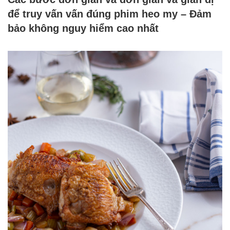
để truy vấn vấn đúng phim heo my – Đảm
bảo không nguy hiểm cao nhất