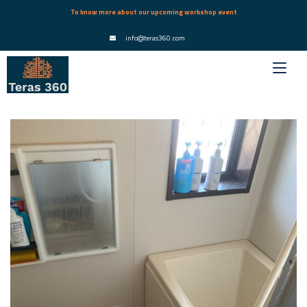
To know more about our upcoming workshop event
info@teras360.com