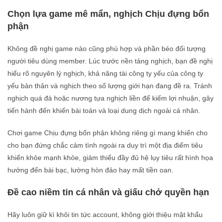
Chọn lựa game mê mẩn, nghịch Chịu đựng bổn
phận
Không đề nghị game nào cũng phù hợp và phần béo đối tượng
người tiêu dùng member. Lúc trước nền tảng nghịch, bạn đề nghị
hiểu rõ nguyên lý nghịch, khả năng tài công ty yếu của công ty
yếu bản thân và nghịch theo số lượng giới hạn đang đề ra. Tránh
nghịch quá đà hoặc nương tựa nghịch liền để kiếm lợi nhuận, gây
tiến hành đến khiến bài toán và loại dung dịch ngoài cá nhân.
Chơi game Chịu đựng bổn phận không riêng gì mang khiến cho
cho bạn đứng chắc cảm tình ngoài ra duy trì một địa điểm tiêu
khiển khỏe mạnh khỏe, giảm thiểu đầy đủ hệ lụy tiêu rất hình họa
hưởng đến bài bạc, lường hòn đảo hay mất tiền oan.
Đề cao niềm tin cá nhân và giấu chở quyền hạn
Hãy luôn giữ kì khôi tin tức account, không giới thiệu mật khẩu