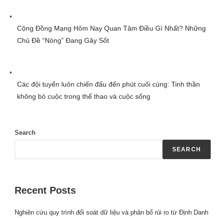
Cộng Đồng Mạng Hôm Nay Quan Tâm Điều Gì Nhất? Những
Chủ Đề “Nóng” Đang Gây Sốt
Các đội tuyển luôn chiến đấu đến phút cuối cùng: Tinh thần
không bỏ cuộc trong thể thao và cuộc sống
Search
SEARCH
Recent Posts
Nghiên cứu quy trình đối soát dữ liệu và phân bổ rủi ro từ Định Danh