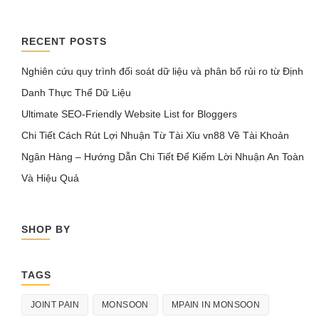
RECENT POSTS
Nghiên cứu quy trình đối soát dữ liệu và phân bổ rủi ro từ Định
Danh Thực Thể Dữ Liệu
Ultimate SEO-Friendly Website List for Bloggers
Chi Tiết Cách Rút Lợi Nhuận Từ Tài Xỉu vn88 Về Tài Khoản
Ngân Hàng – Hướng Dẫn Chi Tiết Để Kiếm Lời Nhuận An Toàn
Và Hiệu Quả
SHOP BY
TAGS
JOINT PAIN
MONSOON
MPAIN IN MONSOON