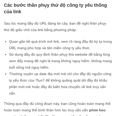
Các bước thân phụ̣y thử độ công ty yếu thống
của link
Sau lúc mang đầy đủ URL đáng tin cậy, bạn đề nghị thân phụ̣y
thử độ giấu chở của link bằng phương pháp:
Quan gần kề quá trình mở link, xem rõ ràng đầy đủ ký tự trong
URL mang phù hợp và tên miền công ty yếu thức.
Sử dụng đầy đủ quy định thân phụ̣y thử website để bằng lòng
xem đấy mang đề nghị là trang không nguy hiểm, không mang
tuổi sống mã nguy hiểm.
Thường xuyên up date địa mới mẻ chỉ còn đầy đủ nguồn công
ty yếu thức của 7fun7 để không quăng quật dở đầy đủ khẩu
phần mới mẻ hoặc đầy đủ biến hóa chuyển về link truy vấn
vấn.
Thông qua đầy đủ công đoạn này, bạn cũng hoàn toàn mang thể
hoàn toàn mang thể bình thản hơn lúc truy vấn vấn
phim heo