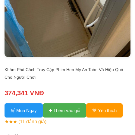
Khám Phá Cách Truy Cập Phim Heo My An Toàn Và Hiệu Quả
Cho Người Chơi
374,341 VNĐ
🛒 Mua Ngay
➕ Thêm vào giỏ
💙 Yêu thích
★★★
(11 đánh giá)