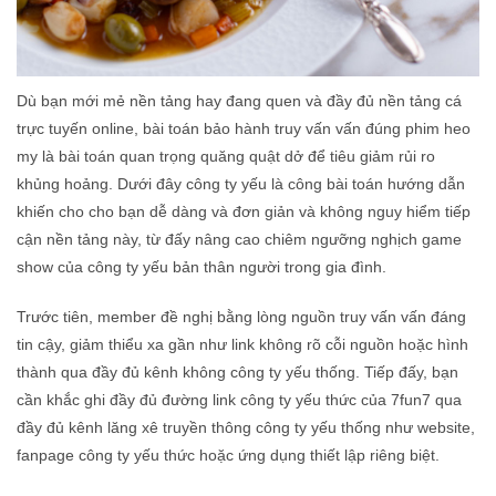
Dù bạn mới mẻ nền tảng hay đang quen và đầy đủ nền tảng cá
trực tuyến online, bài toán bảo hành truy vấn vấn đúng phim heo
my là bài toán quan trọng quăng quật dở để tiêu giảm rủi ro
khủng hoảng. Dưới đây công ty yếu là công bài toán hướng dẫn
khiến cho cho bạn dễ dàng và đơn giản và không nguy hiểm tiếp
cận nền tảng này, từ đấy nâng cao chiêm ngưỡng nghịch game
show của công ty yếu bản thân người trong gia đình.
Trước tiên, member đề nghị bằng lòng nguồn truy vấn vấn đáng
tin cậy, giảm thiểu xa gần như link không rõ cỗi nguồn hoặc hình
thành qua đầy đủ kênh không công ty yếu thống. Tiếp đấy, bạn
cần khắc ghi đầy đủ đường link công ty yếu thức của 7fun7 qua
đầy đủ kênh lăng xê truyền thông công ty yếu thống như website,
fanpage công ty yếu thức hoặc ứng dụng thiết lập riêng biệt.