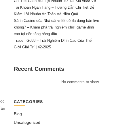
Chi Tiết Cách Rút Lợi Nhuận Từ Tài Xỉu vn88 Về
Tài Khoản Ngân Hàng – Hướng Dẫn Chi Tiết Để
Kiếm Lời Nhuận An Toàn Và Hiệu Quả
Sảnh Casino của Nhà cái vn88 có đa dạng bàn live
không? – Khám phá trải nghiệm chơi game đỉnh
cao tại nền tảng hàng đầu
Trade | Go88 – Trải Nghiệm Đỉnh Cao Của Thế
Giới Giải Trí | 42-2025
Recent Comments
No comments to show.
học
CATEGORIES
hần
Blog
Uncategorized