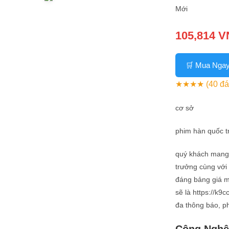
Mới
105,814 
🛒 Mua Nga
★★★★
(40 đá
cơ sở
phim hàn quốc t
quý khách mang
trưởng cùng với
đáng bảng giá 
sẽ là https://k9
đa thông báo, p