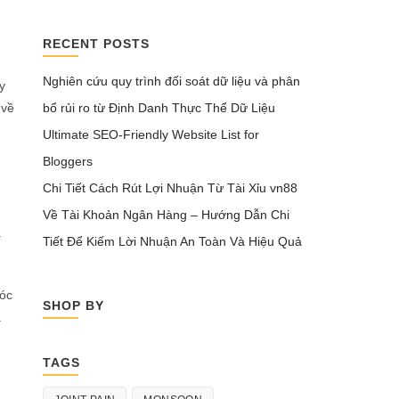
RECENT POSTS
Nghiên cứu quy trình đối soát dữ liệu và phân
y
bổ rủi ro từ Định Danh Thực Thể Dữ Liệu
 về
Ultimate SEO-Friendly Website List for
Bloggers
Chi Tiết Cách Rút Lợi Nhuận Từ Tài Xỉu vn88
Về Tài Khoản Ngân Hàng – Hướng Dẫn Chi
a
Tiết Để Kiếm Lời Nhuận An Toàn Và Hiệu Quả
móc
SHOP BY
.
TAGS