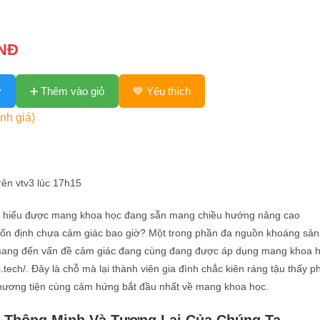
VNĐ
y
➕ Thêm vào giỏ
💙 Yêu thích
nh giá)
rên vtv3 lúc 17h15
 hiểu được mang khoa học đang sẵn mang chiều hướng nâng cao
 ổn định chưa cảm giác bao giờ? Một trong phần đa nguồn khoáng sản
mang đến vấn đề cảm giác đang cùng đang được áp dụng mang khoa 
cc.tech/. Đây là chỗ mà lại thành viên gia đình chắc kiên ráng tậu thấy p
hương tiện cùng cảm hứng bắt đầu nhất về mang khoa học.