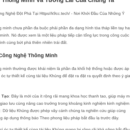
 Thông Minh Và Tương Lai Của Chúng Ta
 minh chưa phần đa buộc phải phần đa dạng hình tòa tháp liền tay ha
minh. Nó được xem là một liệu pháp tiếp cận tổng lực trong công cuộc
rình cùng bứt phá thiên nhiên trái đất.
 Công Nghệ Thông Minh
 minh thường được khái niệm là phần đa khối hệ thống hoặc được áp
 óc tự thiết kế cùng tài liệu Khủng để đặt ra đặt ra quyết định theo ý gi
n Tạo
: Đây là mới của ít rộng rãi mang khoa học thanh tao, giúp máy 
 giao lưu cùng nâng cao trưởng trong khoảng kinh nghiệm kinh nghiệm
n
: Dữ liệu Khủng được phép vây cánh chúng ta nghiên cứu giúp cùng
ng áp dụng thông báo Theo phong liệu pháp bắt đầu lạ trước đây.
 trí óc tự thiết kế cùng tài liệu Khủng mang lại rộng rãi khả năng bắt đầu