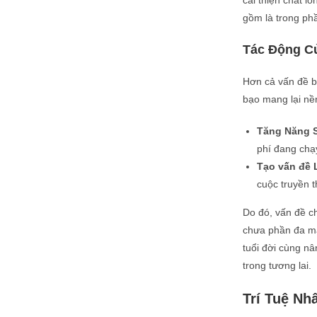
cải thiện chất l
gồm là trong phầ
Tác Động C
Hơn cả vấn đề b
bạo mang lại nền
Tăng Năng 
phí đang chạ
Tạo vấn đề
cuộc truyền t
Do đó, vấn đề 
chưa phần đa ma
tuổi đời cùng nâ
trong tương lai.
Trí Tuệ N