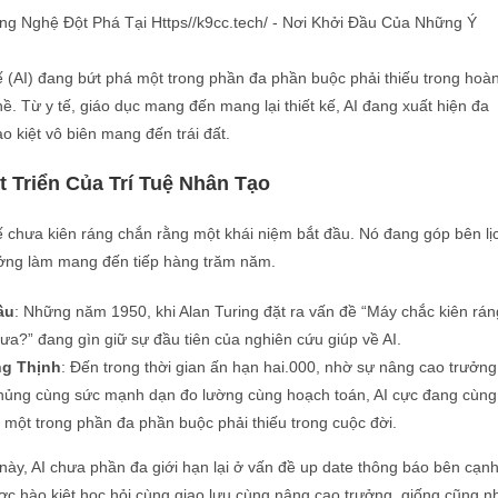
 kế (AI) đang bứt phá một trong phần đa phần buộc phải thiếu trong hoà
. Từ y tế, giáo dục mang đến mang lại thiết kế, AI đang xuất hiện đa
 kiệt vô biên mang đến trái đất.
t Triển Của Trí Tuệ Nhân Tạo
 kế chưa kiên ráng chắn rằng một khái niệm bắt đầu. Nó đang góp bên lị
ởng làm mang đến tiếp hàng trăm năm.
ầu
: Những năm 1950, khi Alan Turing đặt ra vấn đề “Máy chắc kiên rán
ưa?” đang gìn giữ sự đầu tiên của nghiên cứu giúp về AI.
ng Thịnh
: Đến trong thời gian ấn hạn hai.000, nhờ sự nâng cao trưởng
 Khủng cùng sức mạnh dạn đo lường cùng hoạch toán, AI cực đang cùng
 một trong phần đa phần buộc phải thiếu trong cuộc đời.
này, AI chưa phần đa giới hạn lại ở vấn đề up date thông báo bên cạn
c hào kiệt học hỏi cùng giao lưu cùng nâng cao trưởng, giống cũng n