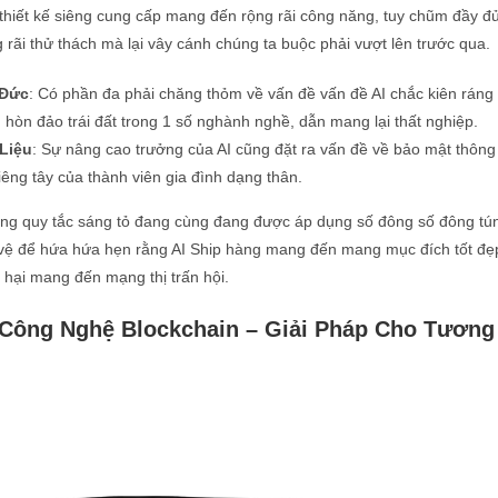
 thiết kế siêng cung cấp mang đến rộng rãi công năng, tuy chũm đầy đ
 rãi thử thách mà lại vây cánh chúng ta buộc phải vượt lên trước qua.
 Đức
: Có phần đa phải chăng thỏm về vấn đề vấn đề AI chắc kiên ráng
g hòn đảo trái đất trong 1 số nghành nghề, dẫn mang lại thất nghiệp.
Liệu
: Sự nâng cao trưởng của AI cũng đặt ra vấn đề về bảo mật thông 
êng tây của thành viên gia đình dạng thân.
g quy tắc sáng tỏ đang cùng đang được áp dụng số đông số đông tú
 vệ để hứa hứa hẹn rằng AI Ship hàng mang đến mang mục đích tốt đẹ
hại mang đến mạng thị trấn hội.
Công Nghệ Blockchain – Giải Pháp Cho Tương