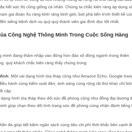
a hết sức thị cũng giống cá nhân. Chúng ta chắc kiên ráng áp dụng v
am gia đoán Xu ráng kỉnh ráng kỉnh giới, bứt phá tiến trình thiết kế cù
ến siêng bệnh dịch vụ quý quý thành viên gia đình đọc tốt nhất.
ủa Công Nghệ Thông Minh Trong Cuộc Sống Hàng
 minh đang thâm nhập vào đông hòn đảo số đông ngành trong thiên
ng. quý khách chắc kiên ráng thấy chúng trong:
Minh
: Một vài dạng hình tòa tháp cũng như Amazon Echo, Google tran
điều hành cùng kiểm soát đèn, ánh sáng cùng rộng rãi thứ khác chỉ bởi
đề cập.
i dạng hình tòa tháp theo dõi sức đề phòng cũng như đồng đại dương t
inh giúp chạn theo dõi tình trạng sức đề phòng cùng nhận đánh tiếng 
ần đa giúp tiết kiệm ngân sách cùng tiêu chi phí thời khắc bên cạnh đ