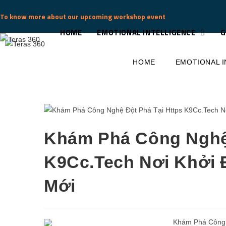
To know more about our upcoming workshop event
HOME
EMOTIONAL INTELLIGENCE
G
info@teras360.com
HOME
EMOTIONAL 
Khám Phá Công Nghệ 
K9Cc.Tech Nơi Khởi
Mới
Khám Phá Công 