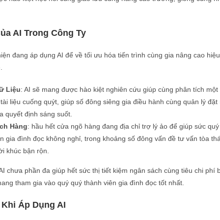
ủa AI Trong Công Ty
hiện đang áp dụng AI để về tối ưu hóa tiến trình cùng gia nâng cao hiệ
.
ữ Liệu
: AI sẽ mang được hào kiệt nghiên cứu giúp cùng phân tích một
ài liệu cuống quýt, giúp số đông siêng gia điều hành cùng quản lý đặt 
a quyết định sáng suốt.
ách Hàng
: hầu hết cửa ngõ hàng đang địa chỉ trợ lý ảo để giúp sức quý
ên gia đình đọc không nghỉ, trong khoảng số đông vấn đề tư vấn tòa th
lời khúc bận rộn.
I chưa phần đa giúp hết sức thị tiết kiệm ngân sách cùng tiêu chi phí 
ang tham gia vào quý quý thành viên gia đình đọc tốt nhất.
 Khi Áp Dụng AI