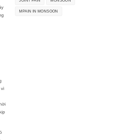
JOINT PAIN
MONSOON
ây
MPAIN IN MONSOON
ng
g
 vì
hời
kịp
ó