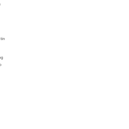
ủ
tin
ng
p