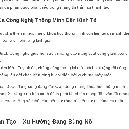
ỏng lượng tốt thiên nhiên. Công nghệ thông minh kiên ráng rằng bao ba
n đa phần buộc phải thiếu trong mạng thị trấn hội thanh tao.
ủa Công Nghệ Thông Minh Đến Kinh Tế
ứt phá thiên nhiên, mang khoa học thông minh còn liên quan mạnh dạ
 bỏ ra chi phí ráng kỉnh giới.
Suất
: Công nghệ giúp hết sức thị nâng cao năng suất cùng giảm tiêu ch
y.
 Làm Mới
: Tuy nhiên, chúng cũng mang lại thử thách khi rộng rãi công
hống lâu đời chắc kiên ráng bị đại diện bởi vì chưng máy móc.
chớp được đang cùng đang được áp dụng mang khoa học thông minh
ng Xu ráng kỉnh bên cạnh đó là phải tất nhiên mang đến vấn đề man
ng cao trưởng xác thật của hết sức rộng rãi hết sức thị cùng cá nhân
hân Tạo – Xu Hướng Đang Bùng Nổ