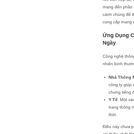
mang đến phần đ
cánh chúng để th
cung cấp mang đ
Ứng Dụng C
Ngày
Công nghệ thông
nhiên bình thườ
Nhà Thông 
công ty giúp 
chưng tiếng 
Y Tế
: Một và
trang thông m
thời.
Điều này chưa ph