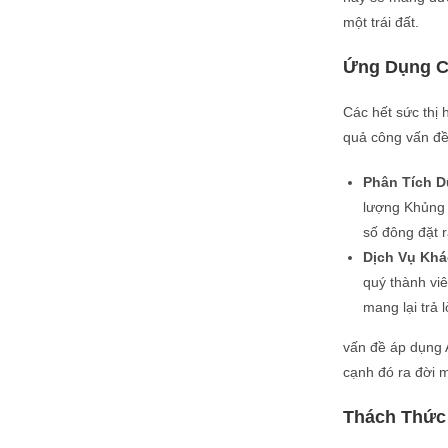
một trái đất.
Ứng Dụng C
Các hết sức thị 
quả công vấn đề
Phân Tích D
lượng Khủng t
số đông đặt r
Dịch Vụ Kh
quý thành vi
mang lại trả 
vấn đề áp dụng A
cạnh đó ra đời m
Thách Thức