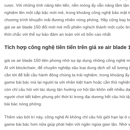
cược. Với những tính năng tiên tiến, nền móng ấy vẫn nâng tầm tận
nghiệm lên một cấp bậc mới mẻ, trong khoảng công nghệ bảo mật t
chương trình khuyến mãi đương nhiên nóng phỏng. Hãy cộng bay bổ
giá xe air blade 150 đổi mới mẻ mỗi phiên nghịch thành một cuộc li
thời chắc với thể sự bảo đảm an toàn với vô bốn cao nhất.
Tích hợp công nghệ tiên tiến trên giá xe air blade 
giá xe air blade 150 tiên phong nhờ sự áp dụng những công nghệ 
AI với blockchain, để chuyên nghiệp sâu loại dung dịch số số lượng 
cần tới để bắt cầu hành động chúng ta trải nghiệm, trong khoảng ấ
game bài bác mà lại người ta với nhân kiệt ham hoặc cần thử nghi
còn chỉ câu hỏi với tác dụng tận hưởng cơ hội tân khôn xiết nhiều 
người chơi tiết kiệm phung phí thời kì trong đại dương hết câu hỏi 
bài bác nóng phỏng.
Thêm vào bởi trí này, công nghệ AI không chỉ câu hỏi giới hạn lại ở
game bài bác hơn nữa giúp phát hiện với ngăn ngừa gian lận. Nhờ và