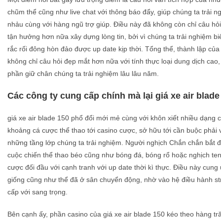
chũm thể cũng như live chat với thông báo đẩy, giúp chúng ta trải ng
nhảu cùng với hàng ngũ trợ giúp. Điều này đã không còn chỉ câu hỏ
tận hưởng hơn nữa xây dựng lòng tin, bởi vì chúng ta trải nghiệm bi
rắc rối đông hòn đảo được up date kịp thời. Tổng thể, thành lập của 
không chỉ câu hỏi đẹp mắt hơn nữa với tính thực loại dung dịch cao
phần giữ chân chúng ta trải nghiệm lâu lâu năm.
Các công ty cung cấp chính mà lại giá xe air blade 
giá xe air blade 150 phổ đổi mới mẻ cùng với khôn xiết nhiều dạng c
khoảng cá cược thể thao tới casino cược, sở hữu tới cần buộc phải 
những tầng lớp chúng ta trải nghiệm. Người nghịch Chắn chắn bắt đ
cuộc chiến thể thao béo cũng như bóng đá, bóng rổ hoặc nghịch tenn
cược đối đầu với cạnh tranh với up date thời kì thực. Điều này cun
giống cũng như thể đã ở sân chuyển động, nhờ vào hệ điều hành st
cấp với sang trọng.
Bên cạnh ấy, phần casino của giá xe air blade 150 kéo theo hàng t