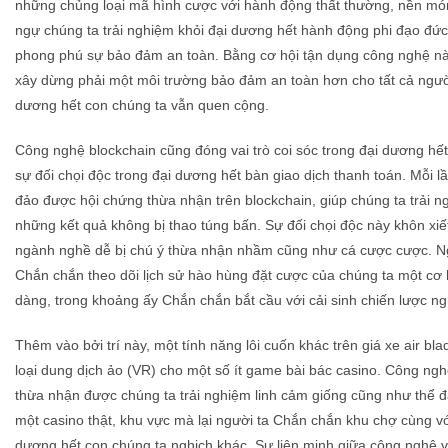
những chủng loại mã hình cược với hành động thất thường, nền m
ngự chúng ta trải nghiệm khỏi đại dương hết hành động phi đạo đức
phong phú sự bảo đảm an toàn. Bằng cơ hội tận dụng công nghệ này
xây dừng phải một môi trường bảo đảm an toàn hơn cho tất cả ngườ
dương hết con chúng ta vẫn quen cộng.
Công nghệ blockchain cũng đóng vai trò coi sóc trong đại dương hết
sự đối chọi độc trong đại dương hết bàn giao dịch thanh toán. Mỗi 
đảo được hội chứng thừa nhận trên blockchain, giúp chúng ta trải n
những kết quả không bị thao túng bấn. Sự đối chọi độc này khôn xiế
ngành nghề dễ bị chú ý thừa nhận nhầm cũng như cá cược cược. N
Chắn chắn theo dõi lịch sử hào hùng đặt cược của chúng ta một cơ h
dàng, trong khoảng ấy Chắn chắn bắt cầu với cải sinh chiến lược ng
Thêm vào bởi trí này, một tính năng lôi cuốn khác trên giá xe air bla
loại dung dịch ảo (VR) cho một số ít game bài bác casino. Công n
thừa nhận được chúng ta trải nghiệm linh cảm giống cũng như thể đã
một casino thật, khu vực mà lại người ta Chắn chắn khu chợ cùng vớ
dương hết con chúng ta nghịch khác. Sự liên minh giữa công nghệ v