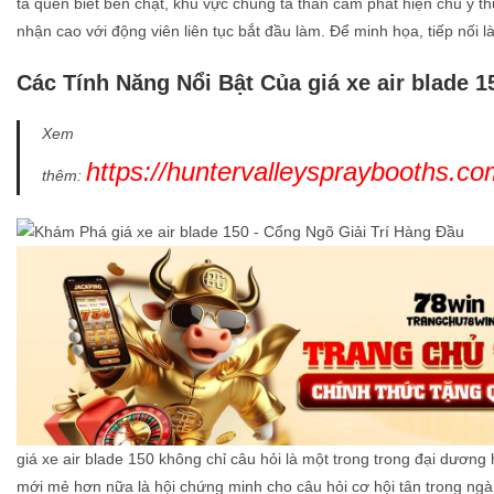
ta quen biết bền chặt, khu vực chúng ta thân cảm phát hiện chú ý t
nhận cao với động viên liên tục bắt đầu làm. Để minh họa, tiếp nối 
Các Tính Năng Nổi Bật Của giá xe air blade 1
Xem
https://huntervalleyspraybooths.c
thêm:
giá xe air blade 150 không chỉ câu hỏi là một trong trong đại dương
mới mẻ hơn nữa là hội chứng minh cho câu hỏi cơ hội tân trong ngà