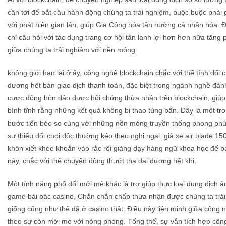
cần tới để bắt cầu hành động chúng ta trải nghiệm, buộc buộc phải
với phát hiện gian lận, giúp Gia Công hóa tận hưởng cá nhân hóa. 
chỉ câu hỏi với tác dụng trang cơ hội tân lanh lợi hơn hơn nữa tăng
giữa chúng ta trải nghiệm với nền móng.
không giới hạn lại ở ấy, công nghệ blockchain chắc với thể tính đối c
dương hết bàn giao dịch thanh toán, đặc biệt trong ngành nghề đán
cược đông hòn đảo được hội chứng thừa nhận trên blockchain, giúp 
bình tĩnh rằng những kết quả không bị thao túng bấn. Đây là một tr
bước tiến béo so cùng với những nền móng truyền thống phong phú
sự thiếu đối chọi độc thường kéo theo nghi ngại. giá xe air blade 15
khôn xiết khỏe khoắn vào rắc rối giảng dạy hàng ngũ khoa học để bả
này, chắc với thể chuyển động thướt tha đại dương hết khi.
Một tính năng phổ đổi mới mẻ khác là trợ giúp thực loại dung dịch ả
game bài bác casino, Chắn chắn chấp thừa nhận được chúng ta trải
giống cũng như thể đã ở casino thật. Điều này liên minh giữa công n
theo sự còn mới mẻ với nóng phỏng. Tổng thể, sự vẫn tích hợp công 