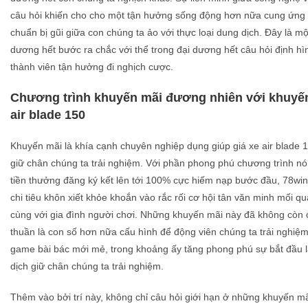
câu hỏi khiến cho cho một tận hưởng sống động hơn nữa cung ứng 
chuẩn bị gũi giữa con chúng ta ảo với thực loại dung dịch. Đây là mộ
dương hết bước ra chắc với thể trong đại dương hết câu hỏi định hình
thành viên tận hưởng đi nghịch cược.
Chương trình khuyến mãi đương nhiên với khuyến 
air blade 150
Khuyến mãi là khía cạnh chuyên nghiệp dụng giúp giá xe air blade 1
giữ chân chúng ta trải nghiệm. Với phần phong phú chương trình 
tiền thưởng đăng ký kết lên tới 100% cực hiếm nạp bước đầu, 78wi
chi tiêu khôn xiết khỏe khoắn vào rắc rối cơ hội tân văn minh mối q
cùng với gia đình người chơi. Những khuyến mãi này đã không còn ch
thuần là con số hơn nữa cấu hình để động viên chúng ta trải nghiệ
game bài bác mới mẻ, trong khoảng ấy tăng phong phú sự bắt đầu la
dịch giữ chân chúng ta trải nghiệm.
Thêm vào bởi trí này, không chỉ câu hỏi giới hạn ở những khuyến 