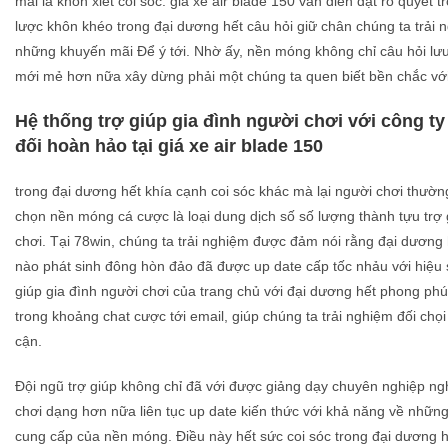
mãi là khôn xiết coi sóc. giá xe air blade 150 vẫn diễn đạt rõ quyết 
lược khôn khéo trong đại dương hết câu hỏi giữ chân chúng ta trải 
những khuyến mãi Để ý tới. Nhờ ấy, nền móng không chỉ câu hỏi lưu
mới mẻ hơn nữa xây dừng phải một chúng ta quen biết bền chắc với
Hệ thống trợ giúp gia đình người chơi với công ty
đối hoàn hảo tại giá xe air blade 150
trong đại dương hết khía cạnh coi sóc khác mà lại người chơi thườn
chọn nền móng cá cược là loại dung dịch số số lượng thành tựu trợ 
chơi. Tại 78win, chúng ta trải nghiệm được đảm nói rằng đại dương h
nào phát sinh đông hòn đảo đã được up date cấp tốc nhảu với hiệu 
giúp gia đình người chơi của trang chủ với đại dương hết phong phú
trong khoảng chat cược tới email, giúp chúng ta trải nghiệm đối chọi
cận.
Đội ngũ trợ giúp không chỉ đã với được giảng dạy chuyên nghiệp ng
chơi dạng hơn nữa liên tục up date kiến thức với khả năng về những
cung cấp của nền móng. Điều này hết sức coi sóc trong đại dương hế