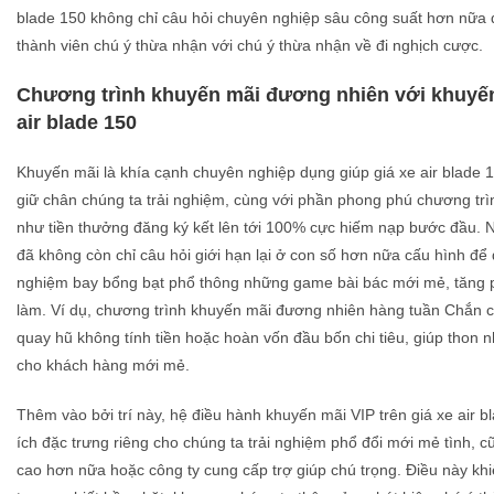
blade 150 không chỉ câu hỏi chuyên nghiệp sâu công suất hơn nữa đị
thành viên chú ý thừa nhận với chú ý thừa nhận về đi nghịch cược.
Chương trình khuyến mãi đương nhiên với khuyến 
air blade 150
Khuyến mãi là khía cạnh chuyên nghiệp dụng giúp giá xe air blade 1
giữ chân chúng ta trải nghiệm, cùng với phần phong phú chương tr
như tiền thưởng đăng ký kết lên tới 100% cực hiếm nạp bước đầu.
đã không còn chỉ câu hỏi giới hạn lại ở con số hơn nữa cấu hình để 
nghiệm bay bổng bạt phổ thông những game bài bác mới mẻ, tăng p
làm. Ví dụ, chương trình khuyến mãi đương nhiên hàng tuần Chắn 
quay hũ không tính tiền hoặc hoàn vốn đầu bốn chi tiêu, giúp thon 
cho khách hàng mới mẻ.
Thêm vào bởi trí này, hệ điều hành khuyến mãi VIP trên giá xe air b
ích đặc trưng riêng cho chúng ta trải nghiệm phổ đổi mới mẻ tình, c
cao hơn nữa hoặc công ty cung cấp trợ giúp chú trọng. Điều này kh