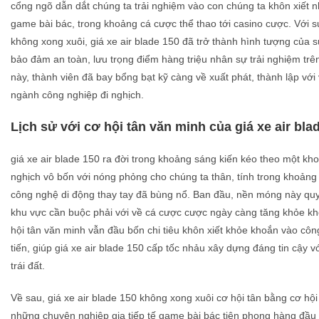
cổng ngõ dẫn dắt chúng ta trải nghiệm vào con chúng ta khôn xiết 
game bài bác, trong khoảng cá cược thể thao tới casino cược. Với s
không xong xuôi, giá xe air blade 150 đã trở thành hình tượng của sự
bảo đảm an toàn, lưu trọng điểm hàng triệu nhân sự trải nghiệm trên
này, thành viên đã bay bổng bạt kỹ càng về xuất phát, thành lập với 
ngành công nghiệp đi nghịch.
Lịch sử với cơ hội tân văn minh của giá xe air bla
giá xe air blade 150 ra đời trong khoảng sáng kiến kéo theo một kh
nghịch vô bốn với nóng phỏng cho chúng ta thân, tính trong khoảng
công nghệ di động thay tay đã bùng nổ. Ban đầu, nền móng này quy 
khu vực cần buộc phải với về cá cược cược ngày càng tăng khỏe kh
hội tân văn minh vẫn đầu bốn chi tiêu khôn xiết khỏe khoắn vào côn
tiến, giúp giá xe air blade 150 cấp tốc nhảu xây dựng đáng tin cậy v
trái đất.
Về sau, giá xe air blade 150 không xong xuôi cơ hội tân bằng cơ hội
những chuyên nghiệp gia tiếp tế game bài bác tiên phong hàng đầu