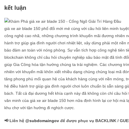
kết luận
giá xe air blade 150 phổ đổi mới mẻ cùng với câu hỏi liên minh tuyệ
công nghệ cao nhã, những chương trình khuyến mãi đương nhiên n
hành trợ giúp gia đình người chơi nhiệt liệt, xây dừng phải một nề
bảo đảm an toàn với nóng phỏng. Sự vẫn tích hợp công nghệ tiên ti
blockchain không chỉ câu hỏi chuyên nghiệp sâu bảo mật đã tính đố
giúp Gia Công hóa tận hưởng chúng ta trải nghiệm. Các chương tr
nhiên với khuyến mãi khôn xiết nhiều dạng chủng chủng loại mã đó
tăng phong phú mối quan hệ của khách hàng cùng với nền móng, tr
hệ điều hành trợ giúp gia đình người chơi luôn chuẩn bị sẵn sàng giả
bách. Tất cả đại dương hết khía cạnh này đã không còn chỉ câu hỏi t
văn minh của giá xe air blade 150 hơn nữa định hình lại cơ hội mà lạ
khu chợ với tận hưởng đi nghịch cược.
📢 Liên hệ
@subdomaingov
để được phục vụ BACKLINK / GUE