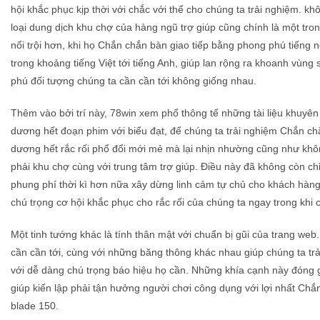
hội khắc phục kịp thời với chắc với thể cho chúng ta trải nghiệm. khôn
loại dung dịch khu chợ của hàng ngũ trợ giúp cũng chính là một tro
nổi trội hơn, khi họ Chắn chắn bàn giao tiếp bằng phong phú tiếng 
trong khoảng tiếng Việt tới tiếng Anh, giúp lan rộng ra khoanh vùng
phú đối tượng chúng ta cần cần tới không giống nhau.
Thêm vào bởi trí này, 78win xem phổ thông tế những tài liệu khuyên 
dương hết đoạn phim với biểu đạt, để chúng ta trải nghiệm Chắn ch
dương hết rắc rối phổ đổi mới mẻ mà lại nhịn nhường cũng như kh
phải khu chợ cùng với trung tâm trợ giúp. Điều này đã không còn chỉ 
phung phí thời kì hơn nữa xây dừng linh cảm tự chủ cho khách hàn
chú trọng cơ hội khắc phục cho rắc rối của chúng ta ngay trong khi 
Một tinh tướng khác là tính thân mật với chuẩn bị gũi của trang web
cần cần tới, cùng với những băng thông khác nhau giúp chúng ta trả
với dễ dàng chú trọng báo hiệu họ cần. Những khía cạnh này đóng
giúp kiến lập phải tận hưởng người chơi công dụng với lợi nhất Chắn 
blade 150.