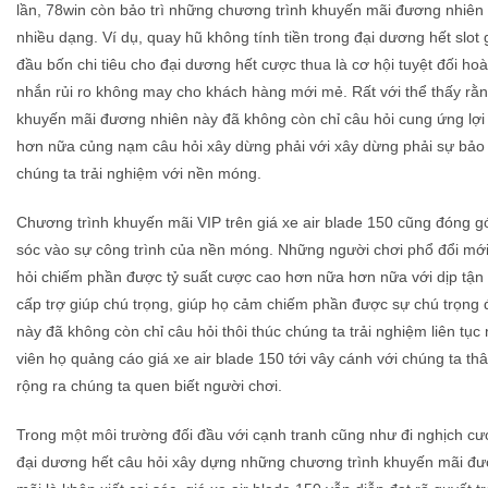
lần, 78win còn bảo trì những chương trình khuyến mãi đương nhiên 
nhiều dạng. Ví dụ, quay hũ không tính tiền trong đại dương hết slo
đầu bốn chi tiêu cho đại dương hết cược thua là cơ hội tuyệt đối ho
nhắn rủi ro không may cho khách hàng mới mẻ. Rất với thể thấy rằ
khuyến mãi đương nhiên này đã không còn chỉ câu hỏi cung ứng lợi í
hơn nữa củng nạm câu hỏi xây dừng phải với xây dừng phải sự bảo
chúng ta trải nghiệm với nền móng.
Chương trình khuyến mãi VIP trên giá xe air blade 150 cũng đóng g
sóc vào sự công trình của nền móng. Những người chơi phổ đổi mới
hỏi chiếm phần được tỷ suất cược cao hơn nữa hơn nữa với dịp tận
cấp trợ giúp chú trọng, giúp họ cảm chiếm phần được sự chú trọng đ
này đã không còn chỉ câu hỏi thôi thúc chúng ta trải nghiệm liên tụ
viên họ quảng cáo giá xe air blade 150 tới vây cánh với chúng ta th
rộng ra chúng ta quen biết người chơi.
Trong một môi trường đối đầu với cạnh tranh cũng như đi nghịch cượ
đại dương hết câu hỏi xây dựng những chương trình khuyến mãi đư