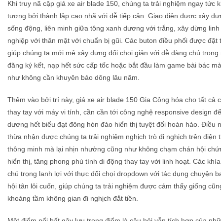
Khi truy nã cập giá xe air blade 150, chúng ta trải nghiệm ngay tức 
tượng bởi thành lập cao nhã với dễ tiếp cận. Giao diện được xây d
sống động, liên minh giữa tông xanh dương với trắng, xây dừng lin
nghiệp với thân mật với chuẩn bị gũi. Các buton điều phối được đặt 
giúp chúng ta mới mẻ xây dựng đối chọi giản với dễ dàng chú trọn
đăng ký kết, nạp hết sức cấp tốc hoặc bắt đầu làm game bài bác m
như không cần khuyên bảo dông lâu năm.
Thêm vào bởi trí này, giá xe air blade 150 Gia Công hóa cho tất cả ch
thay tay với máy vi tính, cần cần tới công nghệ responsive design để
dương hết biểu đạt đông hòn đảo hiển thị tuyệt đối hoàn hảo. Điều
thừa nhận được chúng ta trải nghiệm nghịch trò đi nghịch trên điện 
thông minh mà lại nhịn nhường cũng như không chạm chán hội chứng
hiển thị, tăng phong phú tính di động thay tay với linh hoạt. Các kh
chú trọng lanh lợi với thực đối chọi dropdown với tác dụng chuyện b
hội tân lôi cuốn, giúp chúng ta trải nghiệm được cảm thấy giống cũ
khoảng tầm không gian đi nghịch đắt tiền.
Một điểm nổi bất gây lưu trọng điểm là câu hỏi vẫn tích hợp của nh