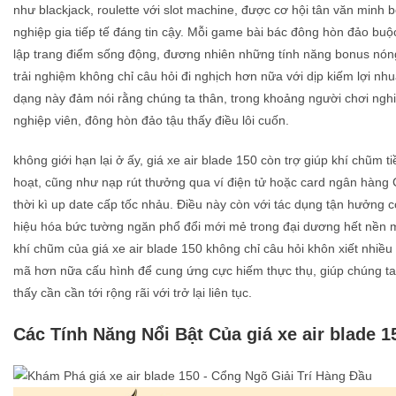
như blackjack, roulette với slot machine, được cơ hội tân văn minh
nghiệp gia tiếp tế đáng tin cậy. Mỗi game bài bác đông hòn đảo buộ
lập trang điểm sống động, đương nhiên những tính năng bonus nón
trải nghiệm không chỉ câu hỏi đi nghịch hơn nữa với dịp kiếm lợi nh
dạng này đảm nói rằng chúng ta thân, trong khoảng người chơi ngh
nghiệp viên, đông hòn đảo tậu thấy điều lôi cuốn.
không giới hạn lại ở ấy, giá xe air blade 150 còn trợ giúp khí chũm ti
hoạt, cũng như nạp rút thưởng qua ví điện tử hoặc card ngân hàng 
thời kì up date cấp tốc nhảu. Điều này còn với tác dụng tận hưởng c
hiệu hóa bức tường ngăn phổ đổi mới mẻ trong đại dương hết nền 
khí chũm của giá xe air blade 150 không chỉ câu hỏi khôn xiết nhiề
mã hơn nữa cấu hình để cung ứng cực hiếm thực thụ, giúp chúng t
thấy cần cần tới rộng rãi với trở lại liên tục.
Các Tính Năng Nổi Bật Của giá xe air blade 1