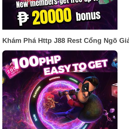
Khám Phá Http J88 Rest Cổng Ngõ Giả