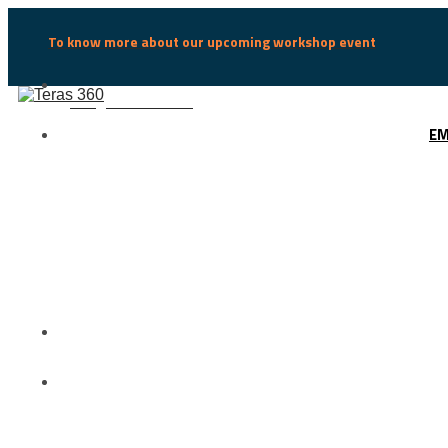
To know more about our upcoming workshop event
info@teras360.com
EM