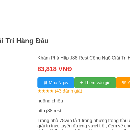
i Trí Hàng Đầu
Khám Phá Http J88 Rest Cổng Ngõ Giải Trí
83,818 VNĐ
➕ Thêm vào giỏ
🛒 Mua Ngay
💙 Y
★★★★
(43 đánh giá)
nuông chiều
http j88 rest
Trang nhà 78win là 1 trong những trong hầu c
giải trí trực tuyến đường vượt trội, đem về