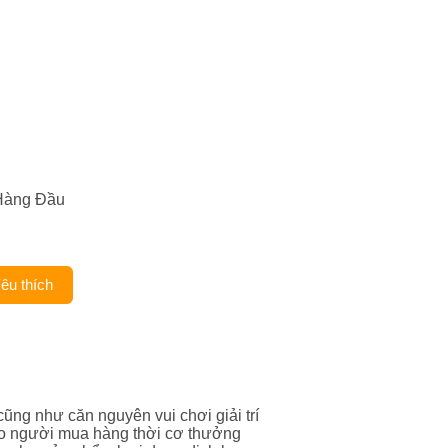
 Hàng Đầu
êu thích
ũng như căn nguyên vui chơi giải trí
 cho người mua hàng thời cơ thưởng