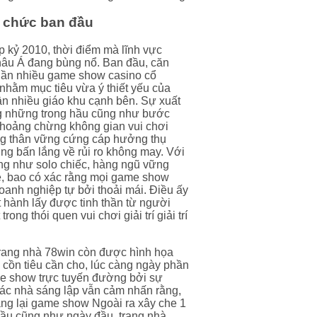
n chức ban đầu
p kỷ 2010, thời điểm mà lĩnh vực
hâu Á đang bùng nổ. Ban đầu, căn
phần nhiều game show casino cổ
 nhằm mục tiêu vừa ý thiết yếu của
n nhiều giáo khu cạnh bên. Sự xuất
ong những trong hầu cũng như bước
khoảng chừng không gian vui chơi
t hàng thân vững cứng cáp hưởng thụ
g bấn lắng về rủi ro không may. Với
ng như solo chiếc, hàng ngũ vững
ệ, bao có xác rằng mọi game show
anh nghiệp tự bởi thoải mái. Điều ấy
 hành lấy được tinh thần từ người
ong thói quen vui chơi giải trí giải trí
rang nhà 78win còn được hình họa
ồn tiêu cần cho, lúc càng ngày phần
e show trực tuyến đường bởi sự
Các nhà sáng lập vẫn cảm nhấn rằng,
mang lại game show Ngoài ra xây che 1
 hầu cũng như ngày đầu, trang nhà