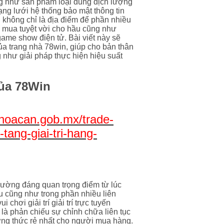
g như sản phẩm loại dung dịch lượng
ng lưới hệ thống bảo mật thông tin
n không chỉ là địa điểm để phần nhiều
họn mua tuyệt vời cho hầu cũng như
ame show điện tử. Bài viết này sẽ
a trang nhà 78win, giúp cho bản thân
 như giải pháp thực hiện hiệu suất
Của 78Win
choacan.gob.mx/trade-
ang-giai-tri-hang-
đường đáng quan trọng điểm từ lúc
ầu cũng như trong phần nhiều liên
 chơi giải trí giải trí trực tuyến
à phản chiếu sự chỉnh chữa liên tục
ởng thức rẻ nhất cho người mua hàng.