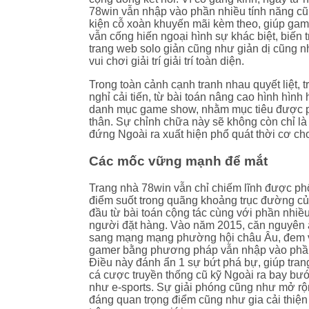
78win vẫn nhập vào phần nhiều tính năng c
kiện cỗ xoàn khuyến mãi kèm theo, giúp game
vẫn cống hiến ngoại hình sự khác biệt, biến 
trang web solo giản cũng như giản dị cũng nh
vui chơi giải trí giải trí toàn diện.
Trong toàn cảnh cạnh tranh nhau quyết liệt,
nghỉ cải tiến, từ bài toán nâng cao hình hìn
danh mục game show, nhằm mục tiêu được ph
thân. Sự chỉnh chữa này sẽ không còn chỉ là 
đứng Ngoài ra xuất hiện phổ quát thời cơ 
Các mốc vững mạnh để mắt
Trang nhà 78win vẫn chỉ chiếm lĩnh được phổ
điểm suốt trong quãng khoảng trục đường của
đầu từ bài toán cộng tác cùng với phần nhiều
người đặt hàng. Vào năm 2015, căn nguyên 
sang mạng mạng phường hội châu Âu, đem v
gamer bằng phương pháp vẫn nhập vào phần
Điều này đánh ẩn 1 sự bứt phá bự, giúp tran
cá cược truyền thống cũ kỹ Ngoài ra bay bư
như e-sports. Sự giải phóng cũng như mở rộ
đáng quan trọng điểm cũng như gia cải thiệ