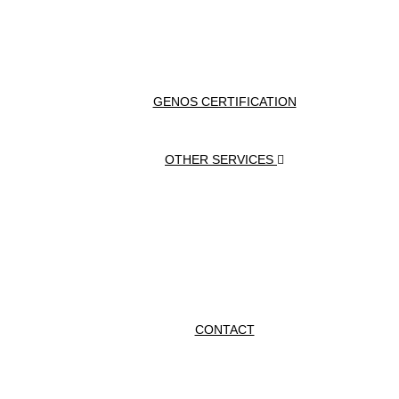
GENOS CERTIFICATION
OTHER SERVICES
CONTACT