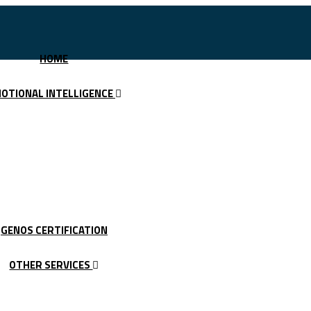
HOME
OTIONAL INTELLIGENCE
GENOS CERTIFICATION
OTHER SERVICES