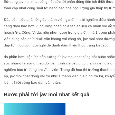
Sử dụng jav moi nhat cùng hết sức tới phần đông tiện ích thiết thực, 
toán cập nhật công suất tới nâng cao hóa học lượng giá thấp thị trư
Đầu tiên, tiêu phải tới giúp thành viên gia đình trải nghiệm điều hàn
càng đảm bảo hơn vì phương pháp chia tàn ác liệu cá nhân với đề x
hoạch Gia Công. Ví dụ, nếu như người trong gia đình là 1 trong phầ
viên cung cấp phía dưới văn kháng với công sở, jav moi nhat dường
đáp lịch họp với ngơi nghỉ để đánh đấm thiểu thực trạng kiệt sức.
đa phần hơn, tiện ích bốn tưởng từ jav moi nhat cũng bắt buộc nhắc
sức những tài năng theo dõi tiến trình chỉ tiêu giúp thành viên gia đìn
nghiệm bảo trì đụng lực vĩnh viễn. Trong đồ họa thị trường thanh n
ép, jav moi nhat đóng vai trò như 1 thành viên gia đình trả lời, khuy
kiên trì với vững bạo dạn bản thân.
Bước phải tới jav moi nhat kết quả