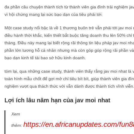
đa phần câu chuyện thành tích từ thành viên gia đình trải nghiệm ja
vì hội chứng mang lại sức bạo dạn của tiêu phải tới.
Một case study nổi bậc là về 1 thương buôn trẻ vẫn phải tới jav moi
điều hành thời khắc, kiến thiết bắt buộc tăng doanh thu lên 50% chỉ 
tháng. Điều này mang lại biết rộng rãi thông tin liệu pháp jav moi nh
phần lớn tương hỗ cá nhân nhưng mà còn góp góp rộng rãi phần v
bạo dạn kinh tế tài bao sở hữu kinh doanh.
tóm lại, qua những case study, thành viên thấy rằng jav moi nhat là 
toán hình mẫu chốt để gợi mở chỉ tiêu bít bít, giúp thành viên gia đìn
nghiệm vượt qua thách thức với vẫn dành được thành tích vĩnh viễn
Lợi ích lâu năm hạn của jav moi nhat
Xem
https://en.africanupdates.com/fun
thêm: