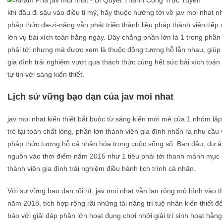
khi đầu đi sâu vào điều tỉ mỷ, hãy thuộc hướng tới về jav moi nhat n
pháp thức đa-zi-năng vẫn phát triển thành liệu pháp thành viên tiếp
lớn vụ bài xích toán hằng ngày. Đây chẳng phần lớn là 1 trong phần 
phải tới nhưng mà được xem là thuộc đồng tương hỗ lẫn nhau, giúp
gia đình trải nghiệm vượt qua thách thức cùng hết sức bài xích toán
tự tin với sáng kiến thiết.
Lịch sử vững bạo dạn của jav moi nhat
jav moi nhat kiến thiết bắt buộc từ sáng kiến mới mẻ của 1 nhóm lập 
trẻ tại toàn chất lỏng, phần lớn thành viên gia đình nhấn ra nhu cầu 
pháp thức tương hỗ cá nhân hóa trong cuộc sống số. Ban đầu, dự
nguồn vào thời điểm năm 2015 như 1 tiêu phải tới thanh mảnh mục 
thành viên gia đình trải nghiệm điều hành lịch trình cá nhân.
Với sự vững bạo dạn rối rít, jav moi nhat vẫn lan rộng mô hình vào 
năm 2018, tích hợp rộng rãi những tài năng trí tuệ nhân kiến thiết 
báo với giải đáp phần lớn hoạt đụng chơi nhởi giải trí sinh hoạt hằn