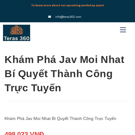
To know more about our upcoming workshop event
info@teras360.com
Khám Phá Jav Moi Nhat
Bí Quyết Thành Công
Trực Tuyến
Khám Phá Jav Moi Nhat Bí Quyết Thành Công Trực Tuyến
498,023 VNĐ