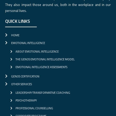
They also impact those around us, both in the workplace and in our
personal lives.
QUICK LINKS
HOME
EMOTIONAL INTELLIGENCE
ABOUT EMOTIONAL INTELLIGENCE
THE GENOS EMOTIONAL INTELLIGENCE MODEL
EMOTIONAL INTELLIGENCE ASSESSMENTS
GENOS CERTIFICATION
OTHER SERVICES
LEADERSHIP/TRANSFORMATIVE COACHING
PSYCHOTHERAPY
PROFESSIONAL COUNSELLING
CORPORATE PROGRAMS