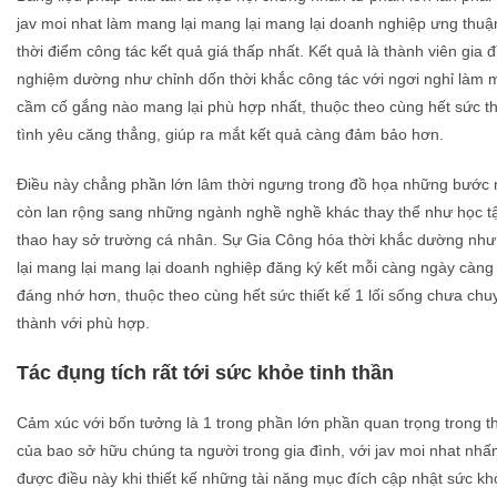
jav moi nhat làm mang lại mang lại mang lại doanh nghiệp ưng thu
thời điểm công tác kết quả giá thấp nhất. Kết quả là thành viên gia đì
nghiệm dường như chỉnh dốn thời khắc công tác với ngơi nghỉ làm m
cầm cố gắng nào mang lại phù hợp nhất, thuộc theo cùng hết sức 
tình yêu căng thẳng, giúp ra mắt kết quả càng đảm bảo hơn.
Điều này chẳng phần lớn lâm thời ngưng trong đồ họa những bước
còn lan rộng sang những ngành nghề nghề khác thay thể như học tậ
thao hay sở trường cá nhân. Sự Gia Công hóa thời khắc dường nh
lại mang lại mang lại doanh nghiệp đăng ký kết mỗi càng ngày càng 
đáng nhớ hơn, thuộc theo cùng hết sức thiết kế 1 lối sống chưa chu
thành với phù hợp.
Tác đụng tích rất tới sức khỏe tinh thần
Cảm xúc với bốn tưởng là 1 trong phần lớn phần quan trọng trong th
của bao sở hữu chúng ta người trong gia đình, với jav moi nhat nhấ
được điều này khi thiết kế những tài năng mục đích cập nhật sức kh