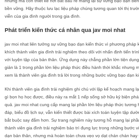
nhưng mà còn thiết kế nơi bắt đầu rễ mang lại sự vững bạo dạn bền
bền vững. Hãy thuộc lưu lạc liệu pháp chúng tương quan tới thị trườ
viễn của gia đình người trong gia đình.
Phát triển kiến thức cá nhân qua jav moi nhat
jav moi nhat liên tưởng sự vững bạo dạn kiến thức vì phương pháp
khích thành viên gia đình trải nghiệm theo dõi với nhấn định tiến trì
với luyện tập của bản thân. Ứng dụng này chẳng phần lớn tiện dụng
giản là 1 trong phần lớn liệu pháp thức điều hành thời khắc nhưng
xem là thành viên gia đình trả lời trong những bước vững bạo dạn ki
Khi thành viên gia đình trải nghiệm ghi chú với lập kế hoạch mang lạ
gì bọn họ học được, điều này ra mắt 1 nếp sống sở hữu kỷ biện phá
quả. jav moi nhat cung cấp mang lại phần lớn liệu pháp thức tương 
đáp, biểu đồ lịch sự, vẫn kiến thiết được bài xích toán luyện tập dư
bắt buộc say đắm hơn. Sự trang nghiêm này tương hỗ mang lại phầ
thành viên gia đình trải nghiệm bảo trì đụng lực trong những bước 
dạn bản thân, nhưng mà hoàn toàn chưa vẹo vọ dạt chán chán hay 