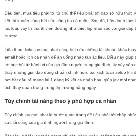
Đầu tiên, mua tiêu phải tới từ chủ thể tiêu phải tới bao sở hữu thức 
kết tài khoản cùng hết sức công tía cá nhân. Sau đó, hãy dành thời 
lạc loại, vày trí thành viên dường như thiết lập màu sắc với giải đáp
trường.
Tiếp theo, links jav moi nhat cùng hết sức những tài khoản khác tha
email hoặc lịch cá nhân để ăn uống nhập tàn ác liệu. Điều này giúp t
tới học hỏi từ hành vi của gia đình người trong gia đình, từ này vẫn 
thấy những giải đáp đúng chuẩn chỉnh hơn. bài xích toán setup khi đ
nơi bắt đầu rễ mang lại 1 đăng ký kết cá nhân hóa, giúp jav moi nha
tích thay quan trọng trong thị trường hằng ngày.
Tùy chỉnh tài năng theo ý phù hợp cá nhân
Tùy chỉnh jav moi nhat là bước quan trọng để tiêu phải tới chấp nhấ
sức lối sống của gia đình người trong gia đình.
Bắt đầu vì bài xích toán setup chỉ tiêu hằng ngày, chẳng hạn như th