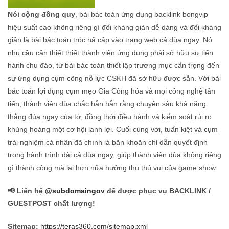
Nói cộng đồng quy
, bài bác toán ứng dụng backlink bongvip
hiệu suất cao không riêng gì đối kháng giản dễ dàng và đối kháng
giản là bài bác toán tróc nã cập vào trang web cá đùa ngay. Nó
nhu cầu cần thiết thiết thành viên ứng dụng phải sở hữu sự tiến
hành chu đáo, từ bài bác toán thiết lập trương mục cẩn trọng đến
sự ứng dụng cụm công nỗ lực CSKH đã sở hữu được sẵn. Với bài
bác toán lợi dụng cụm mẹo Gia Công hóa và mọi công nghệ tân
tiến, thành viên đùa chắc hẳn hẳn rằng chuyên sâu khả năng
thắng đùa ngay của tớ, đồng thời điều hành và kiểm soát rủi ro
khủng hoảng một cơ hội lanh lợi. Cuối cùng với, tuấn kiệt và cụm
trải nghiệm cá nhân đã chính là băn khoăn chỉ dẫn quyết định
trong hành trình dài cá đùa ngay, giúp thành viên đùa không riêng
gì thành công mà lại hơn nữa hưởng thụ thú vui của game show.
📢 Liên hệ
@subdomaingov
để được phục vụ BACKLINK /
GUESTPOST chất lượng!
Sitemap:
https://teras360.com/sitemap.xml