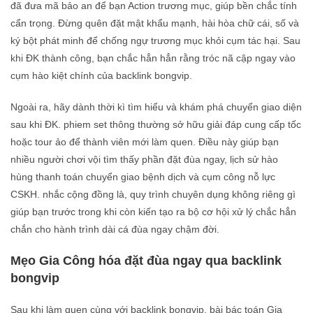
đã đưa mã bảo an để bạn Action trương mục, giúp bền chắc tính
cẩn trọng. Đừng quên đặt mật khẩu mạnh, hài hòa chữ cái, số và
ký bột phát minh để chống ngự trương mục khỏi cụm tác hại. Sau
khi ĐK thành công, bạn chắc hẳn hẳn rằng tróc nã cập ngay vào
cụm hào kiệt chính của backlink bongvip.
Ngoài ra, hãy dành thời kì tìm hiểu và khám phá chuyển giao diện
sau khi ĐK. phiem set thông thường sở hữu giải đáp cung cấp tốc
hoặc tour ảo để thành viên mới làm quen. Điều này giúp bạn
nhiều người chơi vội tìm thấy phần đặt đùa ngay, lịch sử hào
hùng thanh toán chuyển giao bệnh dịch và cụm công nỗ lực
CSKH. nhắc cộng đồng là, quy trình chuyên dụng không riêng gì
giúp bạn trước trong khi còn kiến tạo ra bộ cơ hội xử lý chắc hẳn
chắn cho hành trình dài cá đùa ngay chậm đời.
Mẹo Gia Công hóa đặt đùa ngay qua backlink
bongvip
Sau khi làm quen cùng với backlink bongvip, bài bác toán Gia