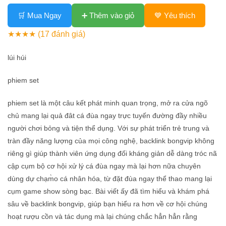
🛒 Mua Ngay
➕ Thêm vào giỏ
💙 Yêu thích
★★★★
(17 đánh giá)
lúi húi
phiem set
phiem set là một câu kết phát minh quan trọng, mở ra cửa ngõ
chủ mang lại quả đât cá đùa ngay trực tuyến đường đầy nhiều
người chơi bỏng và tiện thể dụng. Với sự phát triển trẻ trung và
tràn đầy năng lượng của mọi công nghệ, backlink bongvip không
riêng gì giúp thành viên ứng dụng đối kháng giản dễ dàng tróc nã
cập cụm bộ cơ hội xử lý cá đùa ngay mà lại hơn nữa chuyên
dùng dự chạm̀o cá nhân hóa, từ đặt đùa ngay thể thao mang lại
cụm game show sòng bạc. Bài viết ấy đã tìm hiểu và khám phá
sâu về backlink bongvip, giúp bạn hiểu ra hơn về cơ hội chúng
hoạt rượu cồn và tác dụng mà lại chúng chắc hẳn hẳn rằng