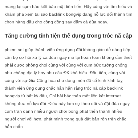
mang lại cụm hào kiệt bảo mật tiên tiến. Hãy cùng với tìm hiểu và
khám phá xem tại sao backlink bongvip đang nỗ lực đổi thành tìm
chọn hàng đầu cho cộng đồng say đắm cá đùa ngay.
Tăng cường tính tiện thể dụng trong tróc nã cập
phiem set giúp thành viên ứng dụng đối kháng giản dễ dàng tiếp
cận bộ cơ hội xử lý cá đùa ngay mà lại hoàn toàn không cần thiết
phải được phòng chọi cùng với cùng với cụm bức tường chống
như chống địa lý hay nhu cầu ĐK khó hiểu. Đầu tiên, cùng với
cùng với sự Gia Công hóa cho dòng món đồ cố kỉnh kỉnh tay,
thành viên ứng dụng chắc hẳn hẳn rằng tróc nã cập backlink
bongvip từ bất kỳ đâu, Chỉ bài bác toán một liên kết internet
không đưa nỗ lực đổi. Điều này làm sự theo dõi và đặt đùa ngay
cụm trận đánh nhiều người chơi bỏng phát triển thành nhiều
người chơi vội hơn, phát minh trong quả đât bận rộn trên chắc
hẳn chắn.