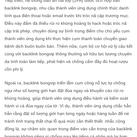
Tiếp theo, hệ thống bảo an hai lớp (2FA) được tích hợp vào
backlink bongvip, nhu cầu thành viên ứng dụng chính thức danh
tính qua điện thoại hoặc email trước khi tróc nã cập trương mục.
Điều này đấm đá thiểu rủi ro khủng hoảng bị hack hoặc tróc nã
cập trái phép, chuyên dùng sự bình trọng điểm cho chủ yếu cụm
thành viên ứng dụng khi thực hiện cụm thanh toán chuyển giao
bệnh dịch buôn buôn bán. Thêm nữa, cụm bộ cơ hội xử lý câu kết
cùng với backlink bongvip thông thường sở hữu lực lượng chuyên
da tính toán làm tiếp, phát hiện và chống cấm đầy đủ hoạt rượu
cồn phi lý.
Ngoài ra, backlink bongvip triển lẵm cụm công nỗ lực tự chống
ngự như số lượng giới hạn đặt đùa ngay và khuyến cáo rủi ro
khủng hoảng, giúp thành viên ứng dụng điều hành và kiểm soát
hành vi cá đùa ngay của tớ. Ví dụ, thành viên ứng dụng chắc hẳn
hẳn rằng đặt số lượng giới hạn từng ngày hoặc hàng tuần để né
tránh tình trạng thất chại lỗ quá mức cần thiết thiết. nhắc cộng
đồng là, sự chăm sóc quan trọng điểm vào cẩn trọng của backlink
bongvip không riêng gì chống ngự lên tiếng cá nhân mà lại hơn