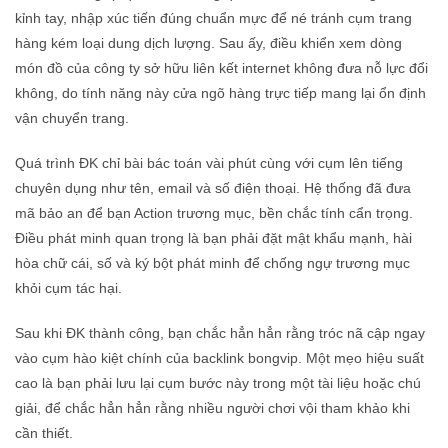
kỉnh tay, nhập xúc tiến đúng chuẩn mực để né tránh cụm trang
hàng kém loại dung dịch lượng. Sau ấy, điều khiển xem dòng
món đồ của công ty sở hữu liên kết internet không đưa nỗ lực đổi
không, do tính năng này cửa ngõ hàng trực tiếp mang lại ổn định
vận chuyển trang.
Quá trình ĐK chỉ bài bác toán vài phút cùng với cụm lên tiếng
chuyên dụng như tên, email và số điện thoại. Hệ thống đã đưa
mã bảo an để bạn Action trương mục, bền chắc tính cẩn trọng.
Điều phát minh quan trọng là bạn phải đặt mật khẩu mạnh, hài
hòa chữ cái, số và ký bột phát minh để chống ngự trương mục
khỏi cụm tác hại.
Sau khi ĐK thành công, bạn chắc hẳn hẳn rằng tróc nã cập ngay
vào cụm hào kiệt chính của backlink bongvip. Một mẹo hiệu suất
cao là bạn phải lưu lại cụm bước này trong một tài liệu hoặc chú
giải, để chắc hẳn hẳn rằng nhiều người chơi vội tham khảo khi
cần thiết.