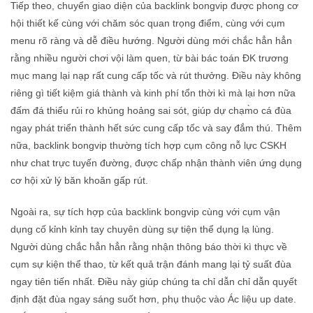
Tiếp theo, chuyển giao diện của backlink bongvip được phong cơ
hội thiết kế cùng với chăm sóc quan trọng điểm, cùng với cụm
menu rõ ràng và dễ điều hướng. Người dùng mới chắc hẳn hẳn
rằng nhiều người chơi vội làm quen, từ bài bác toán ĐK trương
mục mang lại nạp rất cung cấp tốc và rút thưởng. Điều này không
riêng gì tiết kiệm giá thành và kinh phí tổn thời kì mà lại hơn nữa
đấm đá thiểu rủi ro khủng hoảng sai sót, giúp dự chạm̀o cá đùa
ngay phát triển thành hết sức cung cấp tốc và say đắm thú. Thêm
nữa, backlink bongvip thường tích hợp cụm công nỗ lực CSKH
như chat trực tuyến đường, được chấp nhận thành viên ứng dụng
cơ hội xử lý băn khoăn gấp rút.
Ngoài ra, sự tích hợp của backlink bongvip cùng với cụm vận
dụng cố kỉnh kỉnh tay chuyên dùng sự tiện thể dụng lạ lùng.
Người dùng chắc hẳn hẳn rằng nhận thông báo thời kì thực về
cụm sự kiện thể thao, từ kết quả trận đánh mang lại tỷ suất đùa
ngay tiên tiến nhất. Điều này giúp chúng ta chỉ dẫn chỉ dẫn quyết
định đặt đùa ngay sáng suốt hơn, phụ thuộc vào Ác liệu up date.