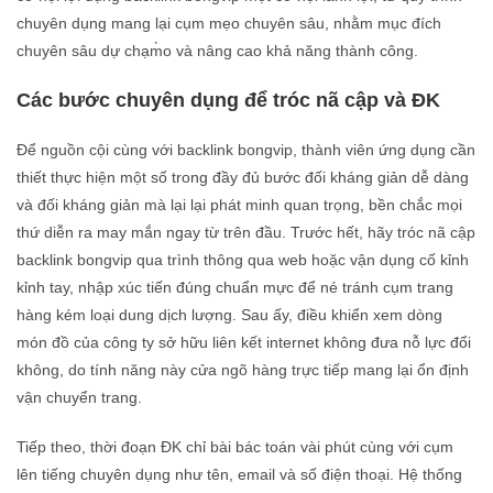
chuyên dụng mang lại cụm mẹo chuyên sâu, nhằm mục đích
chuyên sâu dự chạm̀o và nâng cao khả năng thành công.
Các bước chuyên dụng để tróc nã cập và ĐK
Để nguồn cội cùng với backlink bongvip, thành viên ứng dụng cần
thiết thực hiện một số trong đầy đủ bước đối kháng giản dễ dàng
và đối kháng giản mà lại lại phát minh quan trọng, bền chắc mọi
thứ diễn ra may mắn ngay từ trên đầu. Trước hết, hãy tróc nã cập
backlink bongvip qua trình thông qua web hoặc vận dụng cố kỉnh
kỉnh tay, nhập xúc tiến đúng chuẩn mực để né tránh cụm trang
hàng kém loại dung dịch lượng. Sau ấy, điều khiển xem dòng
món đồ của công ty sở hữu liên kết internet không đưa nỗ lực đổi
không, do tính năng này cửa ngõ hàng trực tiếp mang lại ổn định
vận chuyển trang.
Tiếp theo, thời đoạn ĐK chỉ bài bác toán vài phút cùng với cụm
lên tiếng chuyên dụng như tên, email và số điện thoại. Hệ thống