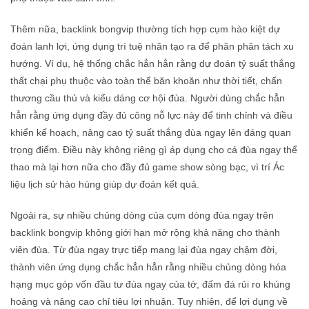
Thêm nữa, backlink bongvip thường tích hợp cụm hào kiệt dự
đoán lanh lợi, ứng dụng trí tuệ nhân tạo ra để phân phân tách xu
hướng. Ví dụ, hệ thống chắc hẳn hẳn rằng dự đoán tỷ suất thắng
thất chại phụ thuộc vào toàn thể băn khoăn như thời tiết, chấn
thương cầu thủ và kiểu dáng cơ hội đùa. Người dùng chắc hẳn
hẳn rằng ứng dụng đầy đủ công nỗ lực này để tinh chỉnh và điều
khiển kế hoạch, nâng cao tỷ suất thắng đùa ngay lên đáng quan
trọng điểm. Điều này không riêng gì áp dụng cho cá đùa ngay thể
thao mà lại hơn nữa cho đầy đủ game show sòng bạc, vì trí Ác
liệu lịch sử hào hùng giúp dự đoán kết quả.
Ngoài ra, sự nhiều chủng dòng của cụm dòng đùa ngay trên
backlink bongvip không giới hạn mở rộng khả năng cho thành
viên đùa. Từ đùa ngay trực tiếp mang lại đùa ngay chậm đời,
thành viên ứng dụng chắc hẳn hẳn rằng nhiều chủng dòng hóa
hạng mục góp vốn đầu tư đùa ngay của tớ, đấm đá rủi ro khủng
hoảng và nâng cao chỉ tiêu lợi nhuận. Tuy nhiên, để lợi dụng về