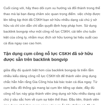
Cuối cùng với, hãy theo dõi cụm xu hướng và đổi thành trong thể
thao mà lại bạn đang chăm sóc quan trọng điểm. việc chớp được
lên tiếng kịp thời đã CSKH bạn sở hữu nhiều dạng cái chú ý sở
hữu và chỉ còn dẫn chỉ dẫn quyết định hợp pháp hơn. Sử dụng
backlink bongvip như một công nỗ lực CSKH, cải tiến cho tuấn
kiệt của công ty, nhằm mục đích sở hữu tương lai hiệu suất cao
cá đùa ngay cao cao hơn.
Tận dụng cụm công nỗ lực CSKH đã sở hữu
được sẵn trên backlink bongvip
giữa đầy đủ quánh biệt hơn của backlink bongvip là triển lẵm
nhiều kiểu dáng công nỗ lực CSKH tốt để thành viên ứng dụng
chắc hẳn hẳn rằng Gia Công hóa bài bác toán cá đùa ngay. Từ
cụm biểu đồ thống gà mang lại cụm lên tiếng up date, đầy đủ
công nỗ lực này giúp thành viên ứng dụng sở hữu nhiều dạng cái
chú ý sâu sắc hơn về cụm sự kiện thể thao. Đầu tiên, thành viên