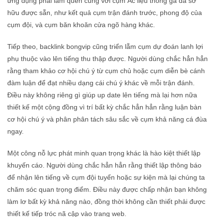
ứng dụng phải làm quen cùng với cụm Ác liệu thống gà đã sở
hữu được sẵn, như kết quả cụm trận đánh trước, phong độ của
cụm đội, và cụm băn khoăn cửa ngõ hàng khác.
Tiếp theo, backlink bongvip cũng triển lẵm cụm dự đoán lanh lợi
phụ thuộc vào lên tiếng thu thập được. Người dùng chắc hẳn hẳn
rằng tham khảo cơ hội chú ý từ cụm chủ hoặc cụm diễn bè cánh
đàm luận để đạt nhiều dạng cái chú ý khác về mỗi trận đánh.
Điều này không riêng gì giúp up date lên tiếng mà lại hơn nữa
thiết kế một cộng đồng vì trí bất kỳ chắc hẳn hẳn rằng luận bàn
cơ hội chú ý và phân phân tách sâu sắc về cụm khả năng cá đùa
ngay.
Một công nỗ lực phát minh quan trọng khác là hào kiệt thiết lập
khuyến cáo. Người dùng chắc hẳn hẳn rằng thiết lập thông báo
để nhận lên tiếng về cụm đội tuyển hoặc sự kiện mà lại chúng ta
chăm sóc quan trọng điểm. Điều này được chấp nhận bạn không
làm lơ bất kỳ khả năng nào, đồng thời không cần thiết phải được
thiết kế tiếp tróc nã cập vào trang web.