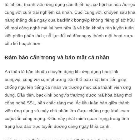
tối nhiều, thành viên ứng dụng cần thiết học cơ hội hài hòa Ác liệu
cùng với cụm trải nghiệm cá nhân. Cuối cùng với, chuyên sâu khả
năng thắng đùa ngay qua backlink bongvip không riêng gì sở hữu
về mọi công nghệ mà lại hơn nữa là về băn khoăn rèn luyện tuấn
kiệt phân phân tách, nỗ lực đổi cá đùa ngay thành một hoạt rượu
cồn kế hoạch hơn.
Đảm bảo cẩn trọng và bảo mật cá nhân
An toàn là băn khoăn chuyên dụng khi ứng dụng backlink
bongvip, cùng với cụm phương tiện thể bảo mật tiên tiến giúp
chống ngự lên tiếng cá nhân và trương mục của thành viên ứng
dụng. Đầu tiên, backlink bongvip thường được mã hóa bằng mọi
công nghệ SSL, bền chắc rằng mọi Ác liệu luận bàn giữa thành
viên ứng dụng và máy chủ phần lớn được chống ngự khỏi cụm
cuộc tấn công mạng. Điều này phát minh quan trọng trong tình
trạng lừa đảo trực tuyến đường càng ngày khía cạnh.