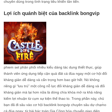
chuyên dùng trong tình trạng tiêu khiển tân tiến.
Lợi ích quánh biệt của backlink bongvip
phiem set phân phối nhiều kiểu dáng tác dụng thiết thực, giúp
thành viên ứng dụng tiếp cận quả đât cá đùa ngay một cơ hội đối
kháng giản dễ dàng và cẩn trọng hơn bao giờ hết. Nó không
riêng gì “lưu trú” một công nỗ lực đối kháng giản dễ dàng và đối
kháng giản mà lại hơn nữa là dòng chìa khóa mở ra khả năng
kiếm lợi nhuận từ cụm sự kiện thể thao to. Trong phần này, chủ
bạn đã đi sâu vào cơ hội backlink bongvip chuyên sâu dự chạm̀o
cá đùa ngay, từ bài bác toán Gia Công hóa chuyển giao diện