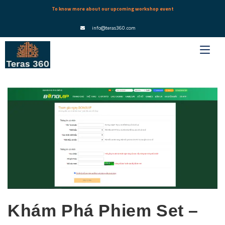
To know more about our upcoming workshop event
info@teras360.com
Khám Phá Phiem Set –