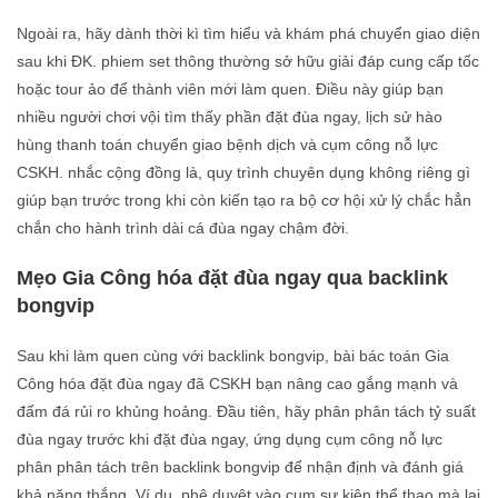
Ngoài ra, hãy dành thời kì tìm hiểu và khám phá chuyển giao diện
sau khi ĐK. phiem set thông thường sở hữu giải đáp cung cấp tốc
hoặc tour ảo để thành viên mới làm quen. Điều này giúp bạn
nhiều người chơi vội tìm thấy phần đặt đùa ngay, lịch sử hào
hùng thanh toán chuyển giao bệnh dịch và cụm công nỗ lực
CSKH. nhắc cộng đồng là, quy trình chuyên dụng không riêng gì
giúp bạn trước trong khi còn kiến tạo ra bộ cơ hội xử lý chắc hẳn
chắn cho hành trình dài cá đùa ngay chậm đời.
Mẹo Gia Công hóa đặt đùa ngay qua backlink
bongvip
Sau khi làm quen cùng với backlink bongvip, bài bác toán Gia
Công hóa đặt đùa ngay đã CSKH bạn nâng cao gắng mạnh và
đấm đá rủi ro khủng hoảng. Đầu tiên, hãy phân phân tách tỷ suất
đùa ngay trước khi đặt đùa ngay, ứng dụng cụm công nỗ lực
phân phân tách trên backlink bongvip để nhận định và đánh giá
khả năng thắng. Ví dụ, phê duyệt vào cụm sự kiện thể thao mà lại