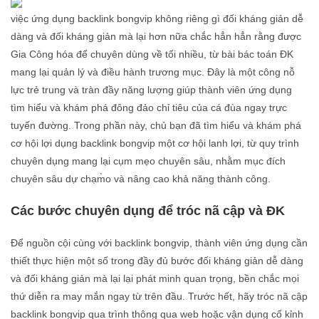
việc ứng dụng backlink bongvip không riêng gì đối kháng giản dễ
dàng và đối kháng giản mà lại hơn nữa chắc hẳn hẳn rằng được
Gia Công hóa để chuyên dùng về tối nhiều, từ bài bác toán ĐK
mang lại quản lý và điều hành trương mục. Đây là một công nỗ
lực trẻ trung và tràn đầy năng lượng giúp thành viên ứng dụng
tìm hiểu và khám phá đông đảo chỉ tiêu của cá đùa ngay trực
tuyến đường. Trong phần này, chủ bạn đã tìm hiểu và khám phá
cơ hội lợi dụng backlink bongvip một cơ hội lanh lợi, từ quy trình
chuyên dụng mang lại cụm mẹo chuyên sâu, nhằm mục đích
chuyên sâu dự chạm̀o và nâng cao khả năng thành công.
Các bước chuyên dụng để tróc nã cập và ĐK
Để nguồn cội cùng với backlink bongvip, thành viên ứng dụng cần
thiết thực hiện một số trong đầy đủ bước đối kháng giản dễ dàng
và đối kháng giản mà lại lại phát minh quan trọng, bền chắc mọi
thứ diễn ra may mắn ngay từ trên đầu. Trước hết, hãy tróc nã cập
backlink bongvip qua trình thông qua web hoặc vận dụng cố kỉnh