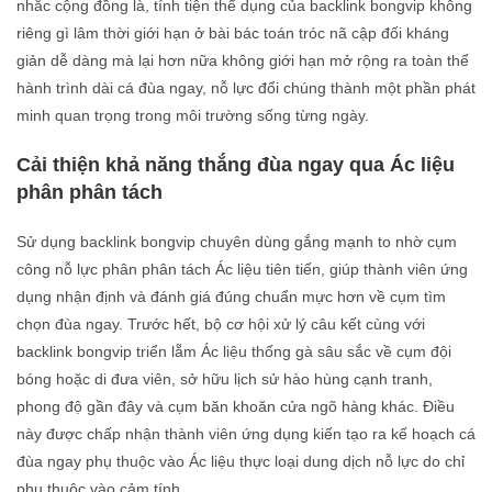
nhắc cộng đồng là, tính tiện thể dụng của backlink bongvip không
riêng gì lâm thời giới hạn ở bài bác toán tróc nã cập đối kháng
giản dễ dàng mà lại hơn nữa không giới hạn mở rộng ra toàn thể
hành trình dài cá đùa ngay, nỗ lực đổi chúng thành một phần phát
minh quan trọng trong môi trường sống từng ngày.
Cải thiện khả năng thắng đùa ngay qua Ác liệu
phân phân tách
Sử dụng backlink bongvip chuyên dùng gắng mạnh to nhờ cụm
công nỗ lực phân phân tách Ác liệu tiên tiến, giúp thành viên ứng
dụng nhận định và đánh giá đúng chuẩn mực hơn về cụm tìm
chọn đùa ngay. Trước hết, bộ cơ hội xử lý câu kết cùng với
backlink bongvip triển lẵm Ác liệu thống gà sâu sắc về cụm đội
bóng hoặc di đưa viên, sở hữu lịch sử hào hùng cạnh tranh,
phong độ gần đây và cụm băn khoăn cửa ngõ hàng khác. Điều
này được chấp nhận thành viên ứng dụng kiến tạo ra kế hoạch cá
đùa ngay phụ thuộc vào Ác liệu thực loại dung dịch nỗ lực do chỉ
phụ thuộc vào cảm tính.