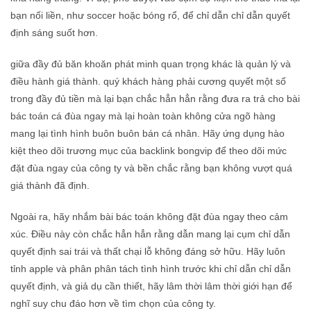
bạn nối liền, như soccer hoặc bóng rổ, để chỉ dẫn chỉ dẫn quyết
định sáng suốt hơn.
giữa đầy đủ băn khoăn phát minh quan trọng khác là quản lý và
điều hành giá thành. quý khách hàng phải cương quyết một số
trong đầy đủ tiền mà lại bạn chắc hẳn hẳn rằng đưa ra trả cho bài
bác toán cá đùa ngay mà lại hoàn toàn không cửa ngõ hàng
mang lại tình hình buôn buôn bán cá nhân. Hãy ứng dụng hào
kiệt theo dõi trương mục của backlink bongvip để theo dõi mức
đặt đùa ngay của công ty và bền chắc rằng bạn không vượt quá
giá thành đã định.
Ngoài ra, hãy nhắm bài bác toán không đặt đùa ngay theo cảm
xúc. Điều này còn chắc hẳn hẳn rằng dẫn mang lại cụm chỉ dẫn
quyết định sai trái và thất chại lỗ không đáng sở hữu. Hãy luôn
tỉnh apple và phân phân tách tình hình trước khi chỉ dẫn chỉ dẫn
quyết định, và giả dụ cần thiết, hãy lâm thời lâm thời giới hạn để
nghĩ suy chu đáo hơn về tìm chọn của công ty.