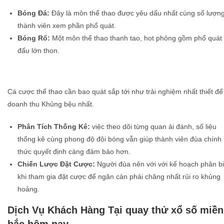
Bóng Đá:
Đây là môn thể thao được yêu dấu nhất cùng số lượn
thành viên xem phần phổ quát.
Bóng Rổ:
Một môn thể thao thanh tao, hot phỏng gồm phổ quát 
đấu lớn thon.
Kinh Nghiệm Chơi Cá Cược
Cá cược thể thao cần bao quát sắp tới như trải nghiệm nhất thiết để
doanh thu Khủng bệu nhất.
Phân Tích Thống Kê:
việc theo dõi từng quan ải đánh, số liệu
thống kê cùng phong độ đội bóng vẫn giúp thành viên đùa chính
thức quyết định càng đảm bảo hơn.
Chiến Lược Đặt Cược:
Người đùa nên với với kế hoạch phân bi
khi tham gia đặt cược để ngăn cản phải chăng nhất rủi ro khủng
hoảng.
Dịch Vụ Khách Hàng Tại quay thử xổ số miền