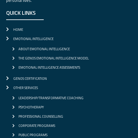
personal lives.
QUICK LINKS
HOME
EMOTIONAL INTELLIGENCE
ABOUT EMOTIONAL INTELLIGENCE
THE GENOS EMOTIONAL INTELLIGENCE MODEL
EMOTIONAL INTELLIGENCE ASSESSMENTS
GENOS CERTIFICATION
OTHER SERVICES
LEADERSHIP/TRANSFORMATIVE COACHING
PSYCHOTHERAPY
PROFESSIONAL COUNSELLING
CORPORATE PROGRAMS
PUBLIC PROGRAMS