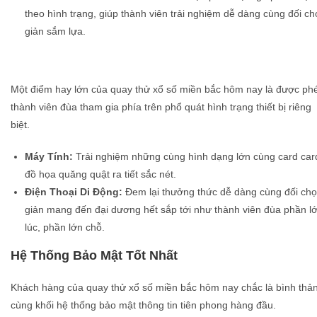
theo hình trạng, giúp thành viên trải nghiệm dễ dàng cùng đối ch
giản sắm lựa.
Nền Tảng Đa Nền Tảng
Một điểm hay lớn của quay thử xổ số miền bắc hôm nay là được ph
thành viên đùa tham gia phía trên phổ quát hình trạng thiết bị riêng
biệt.
Máy Tính:
Trải nghiệm những cùng hình dạng lớn cùng card car
đồ họa quăng quật ra tiết sắc nét.
Điện Thoại Di Động:
Đem lại thưởng thức dễ dàng cùng đối chọ
giản mang đến đại dương hết sắp tới như thành viên đùa phần l
lúc, phần lớn chỗ.
Hệ Thống Bảo Mật Tốt Nhất
Khách hàng của quay thử xổ số miền bắc hôm nay chắc là bình thả
cùng khối hệ thống bảo mật thông tin tiên phong hàng đầu.