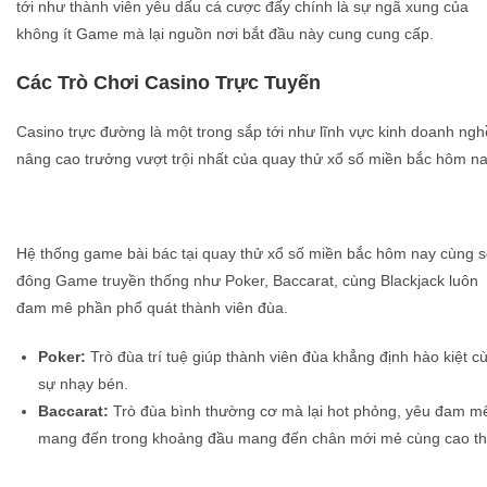
tới như thành viên yêu dấu cá cược đấy chính là sự ngã xung của
không ít Game mà lại nguồn nơi bắt đầu này cung cung cấp.
Các Trò Chơi Casino Trực Tuyến
Casino trực đường là một trong sắp tới như lĩnh vực kinh doanh ngh
nâng cao trưởng vượt trội nhất của quay thử xổ số miền bắc hôm na
Đánh Bài Truyền Thống
Hệ thống game bài bác tại quay thử xổ số miền bắc hôm nay cùng 
đông Game truyền thống như Poker, Baccarat, cùng Blackjack luôn
đam mê phần phổ quát thành viên đùa.
Poker:
Trò đùa trí tuệ giúp thành viên đùa khẳng định hào kiệt c
sự nhạy bén.
Baccarat:
Trò đùa bình thường cơ mà lại hot phỏng, yêu đam m
mang đến trong khoảng đầu mang đến chân mới mẻ cùng cao th
Máy Trò Chơi Slot