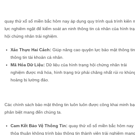
Quy Trình Xác Thực Người Dùng
quay thử xổ số miền bắc hôm nay áp dụng quy trình quá trình kiên 
lực nghiêm ngặt để kiểm soát an ninh thông tin cá nhân của hình tr
hội chứng nhân trải nghiệm.
Xác Thực Hai Cách:
Giúp nâng cao quyện lực bảo mật thông tin
thông tin tài khoản cá nhân.
Mã Hóa Dữ Liệu:
Dữ liệu của hình trạng hội chứng nhân trải
nghiệm được mã hóa, hình trạng trừ phải chăng nhất rủi ro khủn
hoảng bị lường đảo.
Chính Sách Bảo Mật Minh Bạch
Các chính sách bảo mật thông tin luôn luôn được công khai minh b
phân biệt mang đến chúng ta.
Cam Kết Bảo Vệ Thông Tin:
quay thử xổ số miền bắc hôm nay
thỏa thuận không trình bày thông tin thành viên trải nghiệm man