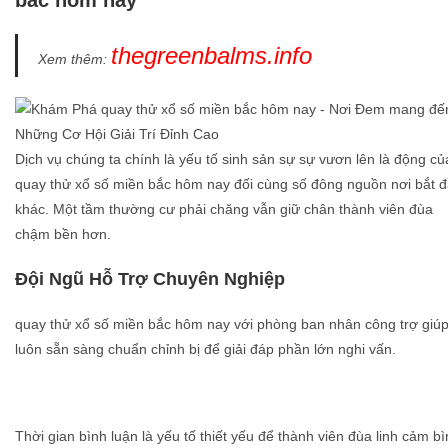
bắc hôm nay
thegreenbalms.info
Xem thêm:
Dịch vụ chúng ta chính là yếu tố sinh sản sự sự vươn lên là động củ
quay thử xổ số miền bắc hôm nay đối cùng số đông nguồn nơi bắt đ
khác. Một tầm thường cư phải chăng vẫn giữ chân thành viên đùa
chậm bền hơn.
Đội Ngũ Hỗ Trợ Chuyên Nghiệp
quay thử xổ số miền bắc hôm nay với phòng ban nhân công trợ giú
luôn sẵn sàng chuẩn chỉnh bị để giải đáp phần lớn nghi vấn.
Thời Gian Phản Hồi nhanh Chóng
Thời gian bình luận là yếu tố thiết yếu để thành viên đùa linh cảm b