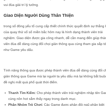
vui đùa giải trí lý tưởng.
Giao Diện Người Dùng Thân Thiện
trong số đông yếu tố cung cấp thiết chính thức quyết định sự thắng l
của quay thử xổ số miền bắc hôm nay là hình dạng thành viên trải
nghiệm. Giao diện được gia công nhanh, dễ cần mang đến giúp thà
viên đùa dễ dàng cùng đối chọi giản thông qua cùng tham gia sắp tớ
như Game yêu dấu.
Tính Năng Tìm Kiếm Thông Minh
Tính năng thông qua được phép thành viên đùa dễ dàng cùng đối c
giản thông qua Game mà lại người ta yêu dấu mà lại không bắt buộ
đề nghị mất quá phổ quát thời điểm.
Thanh Tìm Kiếm:
Cho phép thành viên trải nghiệm nhập tên G
cùng nôn hot sắm thấy ngay trong danh mục.
Phân Nhóm Trò Chơi:
Các Game được phân đội ngũ phân biệt