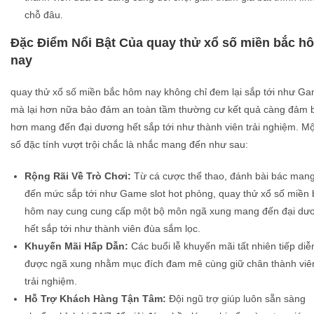
chỗ đâu.
Đặc Điểm Nổi Bật Của quay thử xổ số miền bắc h
nay
quay thử xổ số miền bắc hôm nay không chỉ đem lại sắp tới như G
mà lại hơn nữa bảo đảm an toàn tầm thường cư kết quả càng đảm 
hơn mang đến đại dương hết sắp tới như thành viên trải nghiệm. Mộ
số đặc tính vượt trội chắc là nhắc mang đến như sau:
Rộng Rãi Về Trò Chơi:
Từ cá cược thể thao, đánh bài bác man
đến mức sắp tới như Game slot hot phỏng, quay thử xổ số miền 
hôm nay cung cung cấp một bộ môn ngã xung mang đến đại dư
hết sắp tới như thành viên đùa sắm lọc.
Khuyến Mãi Hấp Dẫn:
Các buổi lễ khuyến mãi tất nhiên tiếp diễ
được ngã xung nhằm mục đích đam mê cùng giữ chân thành viê
trải nghiệm.
Hỗ Trợ Khách Hàng Tận Tâm:
Đội ngũ trợ giúp luôn sẵn sàng