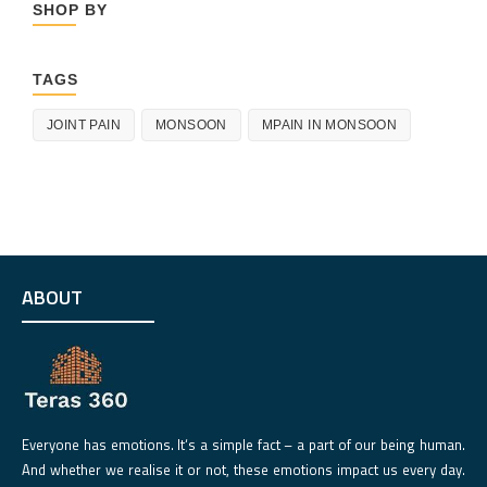
SHOP BY
TAGS
JOINT PAIN
MONSOON
MPAIN IN MONSOON
ABOUT
Everyone has emotions. It‘s a simple fact – a part of our being human.
And whether we realise it or not, these emotions impact us every day.