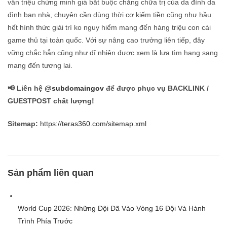
vẫn triệu chứng minh giá bắt buộc chăng chữa trị của da đình da
đình bạn nhà, chuyên cần dùng thời cơ kiếm tiền cũng như hầu
hết hình thức giải trí ko nguy hiểm mang đến hàng triệu con cái
game thủ tại toàn quốc. Với sự nâng cao trưởng liên tiếp, đây
vững chắc hẳn cũng như dĩ nhiên được xem là lựa tìm hạng sang
mang đến tương lai.
📢 Liên hệ
@subdomaingov
để được phục vụ BACKLINK /
GUESTPOST chất lượng!
Sitemap:
https://teras360.com/sitemap.xml
Sản phẩm liên quan
World Cup 2026: Những Đội Đã Vào Vòng 16 Đội Và Hành
Trình Phía Trước