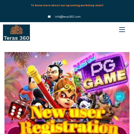
To know more about our upcoming workshop event
info@teras360.com