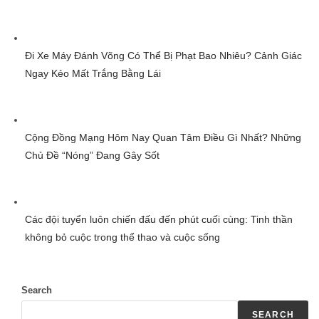
Đi Xe Máy Đánh Võng Có Thể Bị Phạt Bao Nhiêu? Cảnh Giác
Ngay Kẻo Mất Trắng Bằng Lái
Cộng Đồng Mạng Hôm Nay Quan Tâm Điều Gì Nhất? Những
Chủ Đề “Nóng” Đang Gây Sốt
Các đội tuyển luôn chiến đấu đến phút cuối cùng: Tinh thần
không bỏ cuộc trong thể thao và cuộc sống
Search
SEARCH