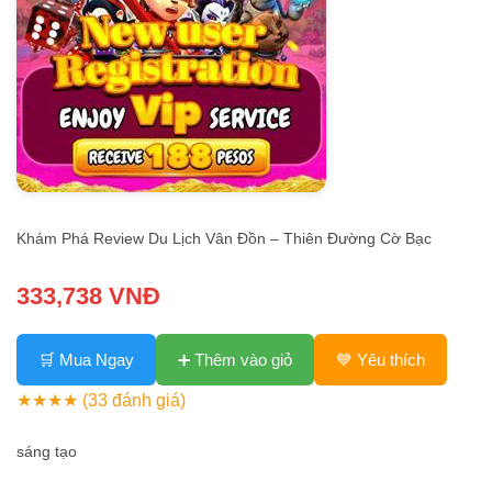
Khám Phá Review Du Lịch Vân Đồn – Thiên Đường Cờ Bạc
333,738 VNĐ
🛒 Mua Ngay
➕ Thêm vào giỏ
💙 Yêu thích
★★★★
(33 đánh giá)
sáng tạo