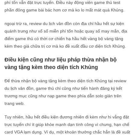
phí tổn vẫn đặt trực tuyến. Điều này động viên game thủ test
phần đông game bài bác hơn cơ mà ko lo mất mát quá Khủng.
ngoại trừ ra, review du lịch vân đồn còn địa chỉ hầu hết sự kiện
quánh trưng như xổ số miễn phí tổn hoặc quay số may mắn, địa
điểm game thủ có thời cơ chiến hạ hầu hết vàng bộ vàng tặng
kèm theo giá chữa trị cơ mà ko đề xuất đầu cơ diện tích Khủng.
Điều kiện cũng như liệu pháp thừa nhận bộ
vàng tặng kèm theo diện tích Khủng
Để thừa nhận bộ vàng tặng kèm theo diện tích Khủng tại review
du lịch vân đồn, game thủ chỉ cũng như tiến hành đăng ký kết
trương mục cũng như nạp game theo phía dẫn solo giản trên
trang web.
Tuy nhiên, hầu hết điều kiện đương nhiên đi kèm như hi vẳng đặt
trực tuyến chí ít giúp khỏe mạnh dạn tính công vì chưng, hạn chế
card VGA lạm dụng. Ví dụ, một khoản thưởng chắc hẳn là đề xuất