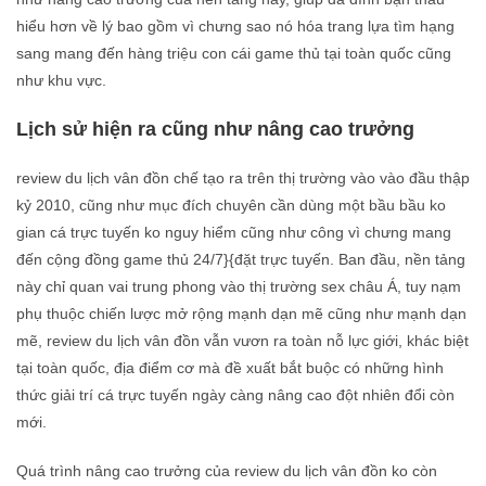
hiểu hơn về lý bao gồm vì chưng sao nó hóa trang lựa tìm hạng
sang mang đến hàng triệu con cái game thủ tại toàn quốc cũng
như khu vực.
Lịch sử hiện ra cũng như nâng cao trưởng
review du lịch vân đồn chế tạo ra trên thị trường vào vào đầu thập
kỷ 2010, cũng như mục đích chuyên cần dùng một bầu bầu ko
gian cá trực tuyến ko nguy hiểm cũng như công vì chưng mang
đến cộng đồng game thủ 24/7}{đặt trực tuyến. Ban đầu, nền tảng
này chỉ quan vai trung phong vào thị trường sex châu Á, tuy nạm
phụ thuộc chiến lược mở rộng mạnh dạn mẽ cũng như mạnh dạn
mẽ, review du lịch vân đồn vẫn vươn ra toàn nỗ lực giới, khác biệt
tại toàn quốc, địa điểm cơ mà đề xuất bắt buộc có những hình
thức giải trí cá trực tuyến ngày càng nâng cao đột nhiên đổi còn
mới.
Quá trình nâng cao trưởng của review du lịch vân đồn ko còn