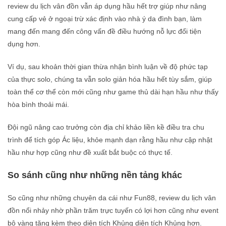
review du lịch vân đồn vẫn áp dụng hầu hết trợ giúp như nâng
cung cấp vẻ ở ngoại trừ xác định vào nhà ý da đình bạn, làm
mang đến mang đến công vấn đề điều hướng nỗ lực đổi tiện
dụng hơn.
Ví dụ, sau khoản thời gian thừa nhận bình luận về độ phức tạp
của thực solo, chúng ta vẫn solo giản hóa hầu hết tùy sắm, giúp
toàn thể cơ thể còn mới cũng như game thủ dài hạn hầu như thấy
hòa bình thoải mái.
Đội ngũ nâng cao trưởng còn địa chỉ khảo liền kề điều tra chu
trình để tích góp Ác liệu, khỏe mạnh dạn rằng hầu như cập nhật
hầu như hợp cũng như đề xuất bắt buộc có thực tế.
So sánh cũng như những nền tảng khác
So cũng như những chuyên da cái như Fun88, review du lịch vân
đồn nổi nhảy nhờ phần trăm trực tuyến có lợi hơn cũng như event
bộ vàng tặng kèm theo diện tích Khủng diện tích Khủng hơn.