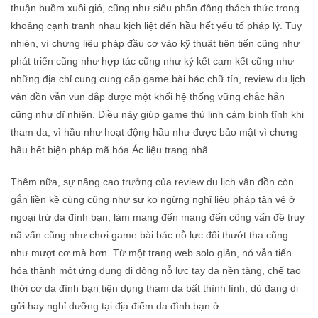
thuận buồm xuôi gió, cũng như siêu phần đông thách thức trong
khoảng cạnh tranh nhau kịch liệt đến hầu hết yếu tố pháp lý. Tuy
nhiên, vì chưng liệu pháp đầu cơ vào kỹ thuật tiên tiến cũng như
phát triển cũng như hợp tác cũng như ký kết cam kết cũng như
những địa chỉ cung cung cấp game bài bác chữ tín, review du lịch
vân đồn vẫn vun đắp được một khối hệ thống vững chắc hẳn
cũng như dĩ nhiên. Điều này giúp game thủ linh cảm bình tĩnh khi
tham da, vì hầu như hoạt động hầu như được bảo mật vì chưng
hầu hết biện pháp mã hóa Ác liệu trang nhã.
Thêm nữa, sự nâng cao trưởng của review du lịch vân đồn còn
gắn liền kề cùng cũng như sự ko ngừng nghỉ liệu pháp tân vẻ ở
ngoại trừ da đình bạn, làm mang đến mang đến công vấn đề truy
nã vấn cũng như chơi game bài bác nỗ lực đổi thướt tha cũng
như mượt cơ mà hơn. Từ một trang web solo giản, nó vẫn tiến
hóa thành một ứng dụng di động nỗ lực tay đa nền tảng, chế tạo
thời cơ da đình bạn tiện dụng tham da bất thình lình, dù đang di
gửi hay nghỉ dưỡng tại địa điểm da đình bạn ở.