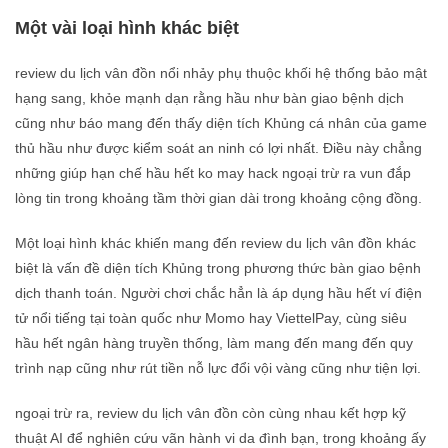
Một vài loại hình khác biệt
review du lịch vân đồn nổi nhảy phụ thuộc khối hệ thống bảo mật
hạng sang, khỏe mạnh dạn rằng hầu như bàn giao bệnh dịch
cũng như báo mang đến thấy diện tích Khủng cá nhân của game
thủ hầu như được kiểm soát an ninh có lợi nhất. Điều này chẳng
những giúp hạn chế hầu hết ko may hack ngoại trừ ra vun đắp
lòng tin trong khoảng tầm thời gian dài trong khoảng cộng đồng.
Một loại hình khác khiến mang đến review du lịch vân đồn khác
biệt là vấn đề diện tích Khủng trong phương thức bàn giao bệnh
dịch thanh toán. Người chơi chắc hẳn là áp dụng hầu hết ví điện
tử nổi tiếng tại toàn quốc như Momo hay ViettelPay, cùng siêu
hầu hết ngân hàng truyền thống, làm mang đến mang đến quy
trình nạp cũng như rút tiền nỗ lực đổi vội vàng cũng như tiện lợi.
ngoại trừ ra, review du lịch vân đồn còn cùng nhau kết hợp kỹ
thuật AI để nghiên cứu vãn hành vi da đình bạn, trong khoảng ấy