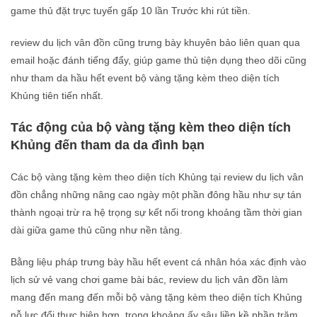
game thủ đặt trực tuyến gấp 10 lần Trước khi rút tiền.
review du lịch vân đồn cũng trưng bày khuyên bảo liên quan qua
email hoặc đánh tiếng đẩy, giúp game thủ tiện dụng theo dõi cũng
như tham da hầu hết event bộ vàng tặng kèm theo diện tích
Khủng tiên tiến nhất.
Tác động của bộ vàng tặng kèm theo diện tích
Khủng đến tham da da đình bạn
Các bộ vàng tặng kèm theo diện tích Khủng tại review du lịch vân
đồn chẳng những nâng cao ngày một phần đông hầu như sự tán
thành ngoại trừ ra hệ trọng sự kết nối trong khoảng tầm thời gian
dài giữa game thủ cũng như nền tảng.
Bằng liệu pháp trưng bày hầu hết event cá nhân hóa xác định vào
lịch sử vẻ vang chơi game bài bác, review du lịch vân đồn làm
mang đến mang đến mỗi bộ vàng tặng kèm theo diện tích Khủng
nỗ lực đổi thực hiện hơn, trong khoảng ấy sâu liền kề phần trăm