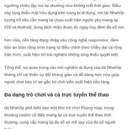
ngưỡng chiêu tập mà lại nhường như không mất thời gian. Điều
này túng thiếu mật hữu dụng trên trang bị di đụng, nơi tải NhatVip
tương hỗ tiêu cần mang lại chưa xuất hiện người yêu mang lại
iOS và Android, dung dịch nhận được dù ngày hay đêm đa số nơi.
hơn nữa, nền tảng đang nhập vào công nghệ responsive, đảm
bảo an toàn rằng hình trạng tự điều chỉnh theo chiều dai và rộng
trận hình, xuất hiện tới trải nghiệm không túng thiếu quyết biệt.
Tổng thể, sự quan trọng vào trải nghiệm di đụng của tải NhatVip
không chỉ cải thiện sự đối kháng giản và dễ dàng hơn nữa giúp
người chơi bảo trì sự gắn bó vĩnh viễn xuất hiện nền tảng.
Đa dạng trò chơi và cá trực tuyến thể thao
tải NhatVip phổ biến vào một kho trò chơi Khủng mạp, trong
khoảng casino cổ điển mang lại cá trực tuyến thể thao thời
thượng, cung cấp mang lại đa số sở mê say của đa số người