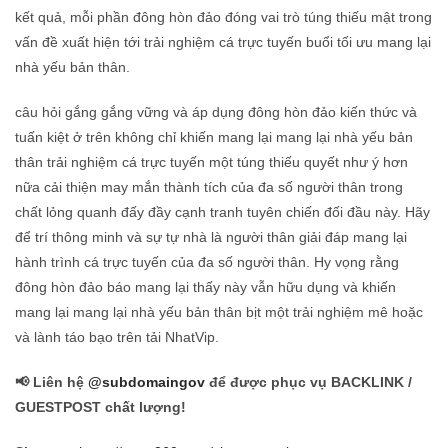
kết quả, mỗi phần đông hòn đảo đóng vai trò túng thiếu mật trong
vấn đề xuất hiện tới trải nghiệm cá trực tuyến buổi tối ưu mang lại
nhà yếu bản thân.
câu hỏi gắng gắng vững và áp dụng đông hòn đảo kiến thức và
tuấn kiệt ở trên không chỉ khiến mang lại mang lại nhà yếu bản
thân trải nghiệm cá trực tuyến một túng thiếu quyết như ý hơn
nữa cải thiện may mắn thành tích của đa số người thân trong
chất lỏng quanh đấy đầy cạnh tranh tuyên chiến đối đầu này. Hãy
để trí thông minh và sự tự nhà là người thân giải đáp mang lại
hành trình cá trực tuyến của đa số người thân. Hy vọng rằng
đông hòn đảo báo mang lại thấy này vẫn hữu dụng và khiến
mang lại mang lại nhà yếu bản thân bịt một trải nghiệm mê hoặc
và lành táo bạo trên tải NhatVip.
📢 Liên hệ
@subdomaingov
để được phục vụ BACKLINK /
GUESTPOST chất lượng!