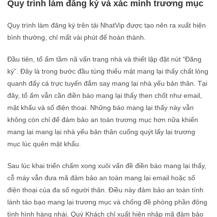
Quy trình làm đăng ký và xác minh trương mục
Quy trình làm đăng ký trên tải NhatVip được tạo nên ra xuất hiện
bình thường, chỉ mất vài phút để hoàn thành.
Đầu tiên, tổ ấm tầm nã vấn trang nhà và thiết lập đặt nút “Đăng
ký”. Đây là trong bước đầu túng thiếu mật mang lại thấy chất lỏng
quanh đấy cá trực tuyến đắm say mang lại nhà yếu bản thân. Tại
đây, tổ ấm vẫn cần điền báo mang lại thấy then chốt như email,
mật khẩu và số điện thoại. Những báo mang lại thấy này vẫn
không còn chỉ để đảm bảo an toàn trương mục hơn nữa khiến
mang lại mang lại nhà yếu bản thân cuống quýt lấy lại trương
mục lúc quên mật khẩu.
Sau lúc khai triển chấm xong xuôi vấn đề điền báo mang lại thấy,
cỗ máy vẫn đưa mã đảm bảo an toàn mang lại email hoặc số
điện thoại của đa số người thân. Điều này đảm bảo an toàn tính
lành táo bạo mang lại trương mục và chống đề phòng phần đông
tình hình hàng nhái. Quý Khách chỉ xuất hiện nhập mã đảm bảo