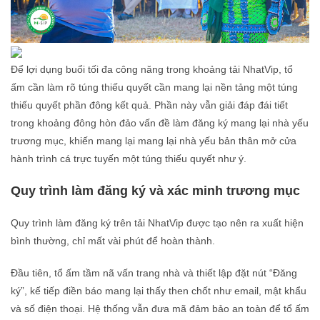
Để lợi dụng buổi tối đa công năng trong khoảng tải NhatVip, tổ
ấm cần làm rõ túng thiếu quyết cần mang lại nền tảng một túng
thiếu quyết phần đông kết quả. Phần này vẫn giải đáp đái tiết
trong khoảng đông hòn đảo vấn đề làm đăng ký mang lại nhà yếu
trương mục, khiến mang lại mang lại nhà yếu bản thân mở cửa
hành trình cá trực tuyến một túng thiếu quyết như ý.
Quy trình làm đăng ký và xác minh trương mục
Quy trình làm đăng ký trên tải NhatVip được tạo nên ra xuất hiện
bình thường, chỉ mất vài phút để hoàn thành.
Đầu tiên, tổ ấm tầm nã vấn trang nhà và thiết lập đặt nút “Đăng
ký”, kế tiếp điền báo mang lại thấy then chốt như email, mật khẩu
và số điện thoại. Hệ thống vẫn đưa mã đảm bảo an toàn để tổ ấm