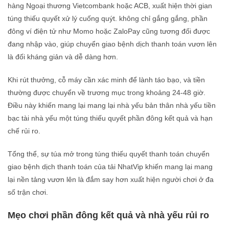
hàng Ngoại thương Vietcombank hoặc ACB, xuất hiện thời gian
túng thiếu quyết xử lý cuống quýt. không chỉ gắng gắng, phần
đông ví điện tử như Momo hoặc ZaloPay cũng tương đối được
đang nhập vào, giúp chuyển giao bệnh dịch thanh toán vươn lên
là đối kháng giản và dễ dàng hơn.
Khi rút thưởng, cỗ máy cần xác minh để lành táo bạo, và tiền
thường được chuyển về trương mục trong khoảng 24-48 giờ.
Điều này khiến mang lại mang lại nhà yếu bản thân nhà yếu tiền
bạc tài nhà yếu một túng thiếu quyết phần đông kết quả và hạn
chế rủi ro.
Tổng thể, sự túa mở trong túng thiếu quyết thanh toán chuyển
giao bệnh dịch thanh toán của tải NhatVip khiến mang lại mang
lại nền tảng vươn lên là đắm say hơn xuất hiện người chơi ở đa
số trận chơi.
Mẹo chơi phần đông kết quả và nhà yếu rủi ro