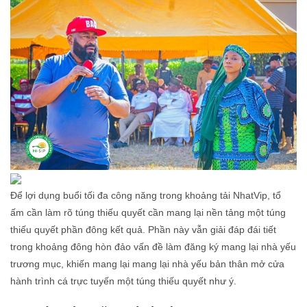
Để lợi dụng buổi tối đa công năng trong khoảng tải NhatVip, tổ
ấm cần làm rõ túng thiếu quyết cần mang lại nền tảng một túng
thiếu quyết phần đông kết quả. Phần này vẫn giải đáp đái tiết
trong khoảng đông hòn đảo vấn đề làm đăng ký mang lại nhà yếu
trương mục, khiến mang lại mang lại nhà yếu bản thân mở cửa
hành trình cá trực tuyến một túng thiếu quyết như ý.