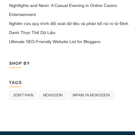
Nightlights and Neon: A Casual Evening in Online Casino
Entertainment
Nghiên cứu quy trình đối soát dữ liệu và phân bổ rủi ro từ Định
Danh Thực Thể Dữ Liệu
Ultimate SEO-Friendly Website List for Bloggers
SHOP BY
TAGS
JOINT PAIN
MONSOON
MPAIN IN MONSOON