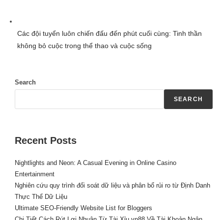
Các đội tuyển luôn chiến đấu đến phút cuối cùng: Tinh thần
không bỏ cuộc trong thể thao và cuộc sống
Search
SEARCH
Recent Posts
Nightlights and Neon: A Casual Evening in Online Casino
Entertainment
Nghiên cứu quy trình đối soát dữ liệu và phân bổ rủi ro từ Định Danh
Thực Thể Dữ Liệu
Ultimate SEO-Friendly Website List for Bloggers
Chi Tiết Cách Rút Lợi Nhuận Từ Tài Xỉu vn88 Về Tài Khoản Ngân