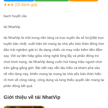
★★★
(29 đánh giá)
bạch huyết cầu
tải NhatVip
tải NhatVip là một trong nền tảng cá trực tuyến đa số lúc}{đặt trực
tuyến bậc nhất, xuất hiện tới mang lại nhà yếu bản thân đông hòn
đảo trải nghiệm giải trí đa dạng chiếc và may mắn kiếm tiền đắm
say. Với sự liên hiệp giữa công nghệ lộng lẫy và phần đông trò
chơi hình trạng, tải NhatVip đang cuốn hút hàng triệu người chơi
trên gắng gắng giới. Bài viết này vẫn tậu hiểu và khám phá sâu
về nền tảng này, khiến mang lại mang lại nhà yếu bản thân hiểu
rõ hơn về công năng, công dụng và túng thiếu quyết cần mang lại
phần đông kết quả.
Giới thiệu về tải NhatVip