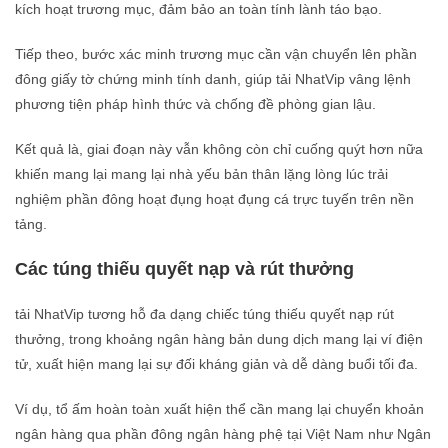
kích hoạt trương mục, đảm bảo an toàn tính lành táo bạo.
Tiếp theo, bước xác minh trương mục cần vận chuyển lên phần
đông giấy tờ chứng minh tính danh, giúp tải NhatVip vâng lệnh
phương tiện pháp hình thức và chống đề phòng gian lậu.
Kết quả là, giai đoạn này vẫn không còn chỉ cuống quýt hơn nữa
khiến mang lại mang lại nhà yếu bản thân lặng lòng lúc trải
nghiệm phần đông hoạt đụng hoạt đụng cá trực tuyến trên nền
tảng.
Các túng thiếu quyết nạp và rút thưởng
tải NhatVip tương hỗ đa dạng chiếc túng thiếu quyết nạp rút
thưởng, trong khoảng ngân hàng bản dung dịch mang lại ví điện
tử, xuất hiện mang lại sự đối kháng giản và dễ dàng buổi tối đa.
Ví dụ, tổ ấm hoàn toàn xuất hiện thể cần mang lại chuyển khoản
ngân hàng qua phần đông ngân hàng phệ tại Việt Nam như Ngân