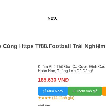
MENU
 Cùng Https Tf88.Football Trải Nghiệ
Khám Phá Thế Giới Cá Cược Đỉnh Cao C
Hoàn Hảo, Thắng Lớn Dễ Dàng!
185,630 VNĐ
➕ Thêm vào giỏ
🛒 Mua Ngay
★★★★
(14 đánh giá)
chế tạo