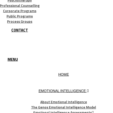
Psychotherapy
Professional Counselling
Corporate Programs
Public Programs
Process Groups
CONTACT
MENU
HOME
EMOTIONAL INTELLIGENCE
About Emotional Intelligence
The Genos Emotional Intelligence Model
Emotional Intelligence Assessments