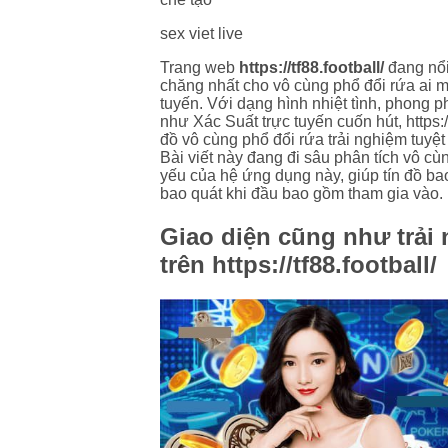
sex viet live
Trang web
https://tf88.football/
đang nổi
chăng nhất cho vô cùng phổ đổi rứa ai mê
tuyến. Với dạng hình nhiệt tình, phong
như Xác Suất trực tuyến cuốn hút, https:/
đồ vô cùng phổ đổi rứa trải nghiệm tuyệt
Bài viết này đang đi sâu phân tích vô c
yếu của hệ ứng dụng này, giúp tín đồ b
bao quát khi đầu bao gồm tham gia vào.
Giao diện cũng như trải
trên https://tf88.football/