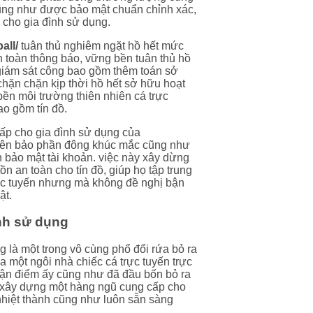
cũng như được bảo mật chuẩn chỉnh xác,
 cho gia đình sử dụng.
all/
tuân thủ nghiêm ngặt hồ hết mức
 toàn thông báo, vững bền tuân thủ hồ
 giám sát công bao gồm thêm toán sở
hặn chặn kịp thời hồ hết sở hữu hoạt
ền môi trường thiên nhiên cá trực
o gồm tín đồ.
ấp cho gia đình sử dụng của
yên bảo phần đông khúc mắc cũng như
nh bảo mật tài khoản. việc này xây dừng
ồn an toàn cho tín đồ, giúp họ tập trung
ực tuyến nhưng mà không đề nghị bận
ật.
nh sử dụng
 là một trong vô cùng phổ đổi rứa bỏ ra
ủa một ngôi nhà chiếc cá trực tuyến trực
ận điểm ấy cũng như đã đầu bốn bỏ ra
ư xây dựng một hàng ngũ cung cấp cho
nhiệt thành cũng như luôn sẵn sàng