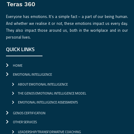
Everyone has emotions. It‘s a simple fact – a part of our being human.
And whether we realise it or not, these emotions impact us every day.
They also impact those around us, both in the workplace and in our
personal lives.
QUICK LINKS
HOME
EMOTIONAL INTELLIGENCE
ABOUT EMOTIONAL INTELLIGENCE
THE GENOS EMOTIONAL INTELLIGENCE MODEL
EMOTIONAL INTELLIGENCE ASSESSMENTS
GENOS CERTIFICATION
OTHER SERVICES
LEADERSHIP/TRANSFORMATIVE COACHING