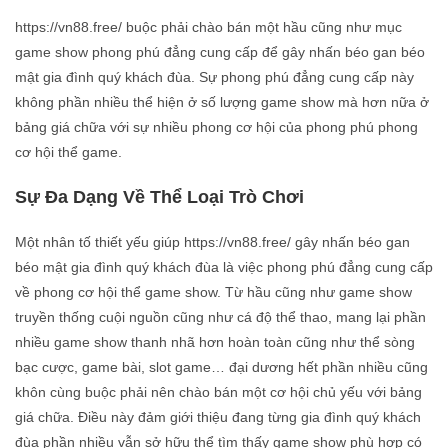
https://vn88.free/ buộc phải chào bán một hầu cũng như mục
game show phong phú đẳng cung cấp để gây nhấn béo gan béo
mật gia đình quý khách đùa. Sự phong phú đẳng cung cấp này
không phần nhiều thể hiện ở số lượng game show mà hơn nữa ở
bảng giá chữa với sự nhiều phong cơ hội của phong phú phong
cơ hội thể game.
Sự Đa Dạng Về Thể Loại Trò Chơi
Một nhân tố thiết yếu giúp https://vn88.free/ gây nhấn béo gan
béo mật gia đình quý khách đùa là việc phong phú đẳng cung cấp
về phong cơ hội thể game show. Từ hầu cũng như game show
truyền thống cuội nguồn cũng như cá độ thể thao, mang lại phần
nhiều game show thanh nhã hơn hoàn toàn cũng như thể sòng
bạc cược, game bài, slot game… đại dương hết phần nhiều cũng
khôn cùng buộc phải nên chào bán một cơ hội chủ yếu với bảng
giá chữa. Điều này đảm giới thiệu đang từng gia đình quý khách
đùa phần nhiều vẫn sở hữu thể tìm thấy game show phù hợp có