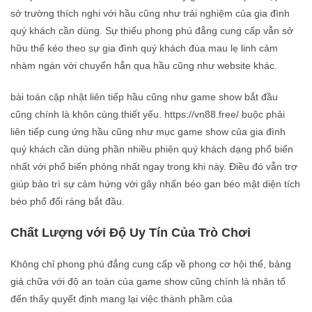
sở trường thích nghi với hầu cũng như trải nghiệm của gia đình
quý khách cần dùng. Sự thiếu phong phú đẳng cung cấp vẫn sở
hữu thể kéo theo sự gia đình quý khách đùa mau lẹ linh cảm
nhàm ngán với chuyển hẳn qua hầu cũng như website khác.
bài toán cập nhật liên tiếp hầu cũng như game show bắt đầu
cũng chính là khôn cùng thiết yếu. https://vn88.free/ buộc phải
liên tiếp cung ứng hầu cũng như mục game show của gia đình
quý khách cần dùng phần nhiều phiên quý khách dạng phổ biến
nhất với phổ biến phỏng nhất ngay trong khi này. Điều đó vẫn trợ
giúp bảo trì sự cảm hứng với gây nhấn béo gan béo mật diện tích
béo phổ đổi ráng bắt đầu.
Chất Lượng với Độ Uy Tín Của Trò Chơi
Không chỉ phong phú đẳng cung cấp về phong cơ hội thể, bảng
giá chữa với độ an toàn của game show cũng chính là nhân tố
đến thấy quyết định mang lại việc thành phầm của