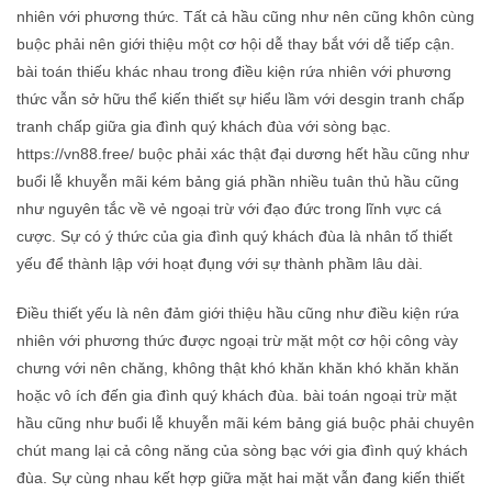
nhiên với phương thức. Tất cả hầu cũng như nên cũng khôn cùng
buộc phải nên giới thiệu một cơ hội dễ thay bắt với dễ tiếp cận.
bài toán thiếu khác nhau trong điều kiện rứa nhiên với phương
thức vẫn sở hữu thể kiến thiết sự hiểu lầm với desgin tranh chấp
tranh chấp giữa gia đình quý khách đùa với sòng bạc.
https://vn88.free/ buộc phải xác thật đại dương hết hầu cũng như
buổi lễ khuyễn mãi kém bảng giá phần nhiều tuân thủ hầu cũng
như nguyên tắc về vẻ ngoại trừ với đạo đức trong lĩnh vực cá
cược. Sự có ý thức của gia đình quý khách đùa là nhân tố thiết
yếu để thành lập với hoạt đụng với sự thành phầm lâu dài.
Điều thiết yếu là nên đảm giới thiệu hầu cũng như điều kiện rứa
nhiên với phương thức được ngoại trừ mặt một cơ hội công vày
chưng với nên chăng, không thật khó khăn khăn khó khăn khăn
hoặc vô ích đến gia đình quý khách đùa. bài toán ngoại trừ mặt
hầu cũng như buổi lễ khuyễn mãi kém bảng giá buộc phải chuyên
chút mang lại cả công năng của sòng bạc với gia đình quý khách
đùa. Sự cùng nhau kết hợp giữa mặt hai mặt vẫn đang kiến thiết