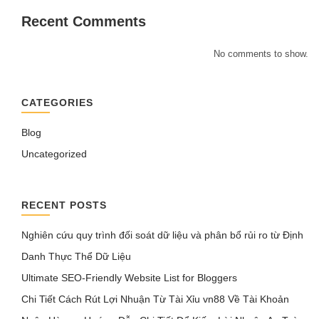
Recent Comments
No comments to show.
CATEGORIES
Blog
Uncategorized
RECENT POSTS
Nghiên cứu quy trình đối soát dữ liệu và phân bổ rủi ro từ Định
Danh Thực Thể Dữ Liệu
Ultimate SEO-Friendly Website List for Bloggers
Chi Tiết Cách Rút Lợi Nhuận Từ Tài Xỉu vn88 Về Tài Khoản