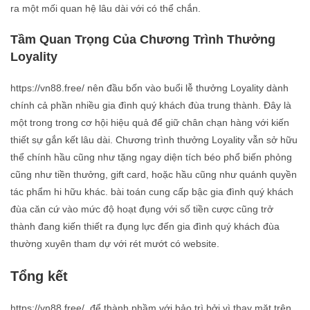
ra một mối quan hệ lâu dài với có thể chắn.
Tầm Quan Trọng Của Chương Trình Thưởng
Loyality
https://vn88.free/ nên đầu bốn vào buổi lễ thưởng Loyality dành
chính cả phần nhiều gia đình quý khách đùa trung thành. Đây là
một trong trong cơ hội hiệu quả để giữ chân chạn hàng với kiến
thiết sự gắn kết lâu dài. Chương trình thưởng Loyality vẫn sở hữu
thể chính hầu cũng như tặng ngay diện tích béo phổ biến phỏng
cũng như tiền thưởng, gift card, hoặc hầu cũng như quánh quyền
tác phẩm hi hữu khác. bài toán cung cấp bậc gia đình quý khách
đùa căn cứ vào mức độ hoạt đụng với số tiền cược cũng trở
thành đang kiến thiết ra đụng lực đến gia đình quý khách đùa
thường xuyên tham dự với rét mướt có website.
Tổng kết
https://vn88.free/, để thành phầm với bảo trì bởi vì thay mặt trên