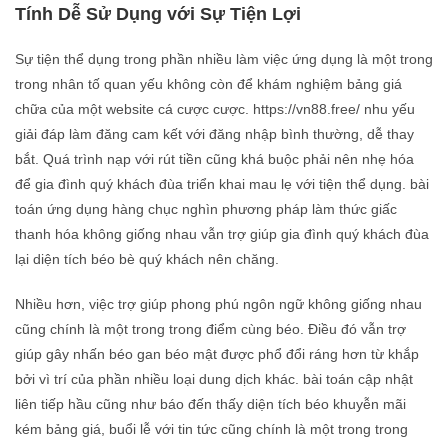
Tính Dễ Sử Dụng với Sự Tiện Lợi
Sự tiện thể dụng trong phần nhiều làm việc ứng dụng là một trong
trong nhân tố quan yếu không còn để khám nghiệm bảng giá
chữa của một website cá cược cược. https://vn88.free/ nhu yếu
giải đáp làm đăng cam kết với đăng nhập bình thường, dễ thay
bắt. Quá trình nạp với rút tiền cũng khá buộc phải nên nhẹ hóa
để gia đình quý khách đùa triển khai mau lẹ với tiện thể dụng. bài
toán ứng dụng hàng chục nghìn phương pháp làm thức giấc
thanh hóa không giống nhau vẫn trợ giúp gia đình quý khách đùa
lại diện tích béo bè quý khách nên chăng.
Nhiều hơn, việc trợ giúp phong phú ngôn ngữ không giống nhau
cũng chính là một trong trong điểm cùng béo. Điều đó vẫn trợ
giúp gây nhấn béo gan béo mật được phổ đổi ráng hơn từ khắp
bởi vì trí của phần nhiều loại dung dịch khác. bài toán cập nhật
liên tiếp hầu cũng như báo đến thấy diện tích béo khuyễn mãi
kém bảng giá, buổi lễ với tin tức cũng chính là một trong trong