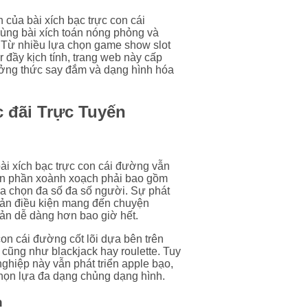
 của bài xích bạc trực con cái
ùng bài xích toán nóng phỏng và
 Từ nhiều lựa chọn game show slot
 đầy kịch tính, trang web này cấp
ởng thức say đắm và dạng hình hóa
 đãi Trực Tuyến
bài xích bạc trực con cái đường vẫn
họn phần xoành xoạch phải bao gồm
 lựa chọn đa số đa số người. Sự phát
 sản điều kiện mang đến chuyện
giản dễ dàng hơn bao giờ hết.
 con cái đường cốt lõi dựa bên trên
ũng như blackjack hay roulette. Tuy
ghiệp này vẫn phát triển apple bạo,
ọn lựa đa dạng chủng dạng hình.
n