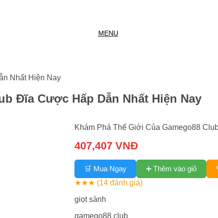
MENU
b Đĩa Cược Hấp Dẫn Nhất Hiện Nay
Khám Phá Thế Giới Của Gamego88 Club
407,407 VNĐ
➕ Thêm vào giỏ
🛒 Mua Ngay
★★★
(14 đánh giá)
giọt sành
gamego88 club