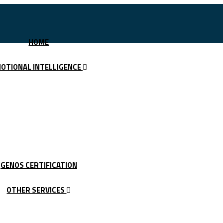
HOME
OTIONAL INTELLIGENCE
GENOS CERTIFICATION
OTHER SERVICES