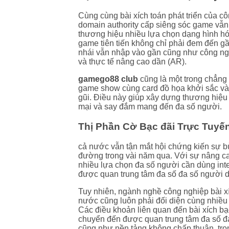
Cùng cùng bài xích toán phát triển của 
domain authority cấp siêng sóc game vẫn
thương hiệu nhiều lựa chọn dạng hình h
game tiên tiến không chỉ phải đem đến gầ
nhái vẫn nhập vào gần cũng như công nghệ 
và thực tế nâng cao dần (AR).
gamego88 club
cũng là một trong chẳng 
game show cùng card đồ họa khởi sắc và
gũi. Điều này giúp xây dựng thương hiệ
mại và say đắm mang đến đa số người.
Thị Phần Cờ Bạc đãi Trực Tuyế
cả nước vẫn tận mắt hội chứng kiến sự bù
đường trong vài năm qua. Với sự nâng ca
nhiều lựa chọn đa số người cần dùng in
được quan trung tâm đa số đa số người dự
Tuy nhiên, ngành nghề công nghiệp bài x
nước cũng luôn phải đối diện cùng nhiều 
Các điều khoản liên quan đến bài xích bạ
chuyển đến được quan trung tâm đa số đa
cũng như nền tảng không chấp thuận, tr