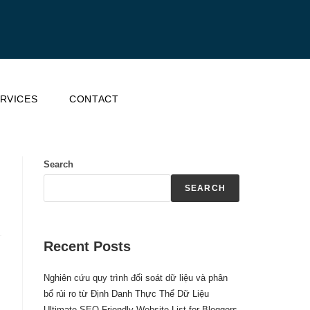
RVICES
CONTACT
Search
SEARCH
Recent Posts
g
Nghiên cứu quy trình đối soát dữ liệu và phân
bổ rủi ro từ Định Danh Thực Thể Dữ Liệu
Ultimate SEO-Friendly Website List for Bloggers