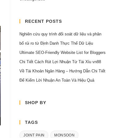
RECENT POSTS
Nghiên cứu quy trình đối soát dữ liệu và phân
bổ rủi ro từ Định Danh Thực Thể Dữ Liệu
Ultimate SEO-Friendly Website List for Bloggers
Chi Tiết Cách Rút Lợi Nhuận Từ Tài Xỉu vn88
Về Tài Khoản Ngân Hàng – Hướng Dẫn Chi Tiết
Để Kiếm Lời Nhuận An Toàn Và Hiệu Quả
SHOP BY
TAGS
JOINT PAIN
MONSOON