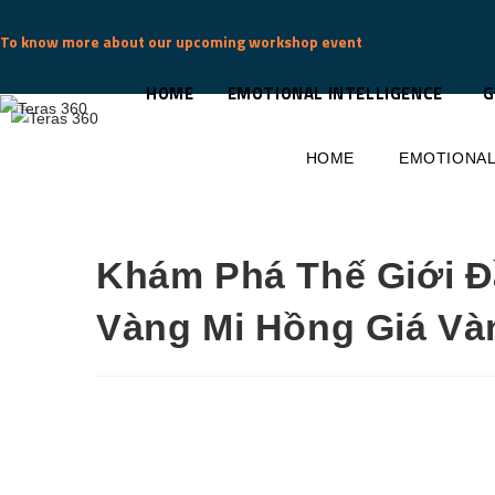
To know more about our upcoming workshop event
HOME
EMOTIONAL INTELLIGENCE
G
info@teras360.com
HOME
EMOTIONAL
Khám Phá Thế Giới Đ
Vàng Mi Hồng Giá V