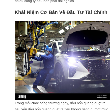
nhiều công ty đầu bốn phải đối nghịch.
Khái Niệm Cơ Bản Về Đầu Tư Tài Chính
Trong mỗi cuộc sống thường ngày, đầu bốn quăng quật ra
tiêu vốn đầu bốn quăng quật ra tiêu không riêng gì một mục