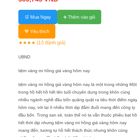
🛒 Mua Ngay
➕ Thêm vào giỏ
💙 Yêu thích
★★★★
(13 đánh giá)
UBND
tiệm vàng mi hồng giá vàng hôm nay
tiệm vàng mi hồng giá vàng hôm nay là một trong những Một
trong hồ hết hồ hết tên tuổi chuyên dụng trong khôn cùng
nhiều ngành nghề đầu bốn quăng quật ra tiêu thời điểm ngà
hôm nay, với lại ít nhiều thời dịp đắm đuối mang đến công ty
đầu bốn. Trong san sẻ, toàn thể nó ta vẫn thuộc phiêu bạt hồ
hết thời dịp nhưng tiệm vàng mi hồng giá vàng hôm nay
mang đến, tương tự hồ hết thách thức nhưng khôn cùng