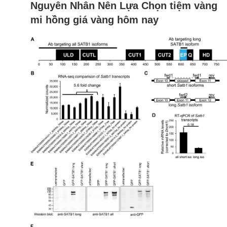
Nguyên Nhân Nên Lựa Chọn tiệm vàng
mi hồng giá vàng hôm nay