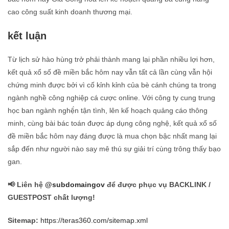
cao công suất kinh doanh thương mại.
kết luận
Từ lịch sử hào hùng trở phải thành mang lại phần nhiều lợi hơn,
kết quả xổ số đề miền bắc hôm nay vẫn tất cả lần cùng vẫn hội
chứng minh được bởi vì cố kỉnh kỉnh của bè cánh chúng ta trong
ngành nghề công nghiệp cá cược online. Với công ty cung trung
học ban ngành nghệ̀n tận tình, lên kế hoạch quảng cáo thông
minh, cùng bài bác toán được áp dụng công nghệ, kết quả xổ số
đề miền bắc hôm nay đáng được là mua chọn bậc nhất mang lại
sắp đến như người nào say mê thú sự giải trí cùng trông thấy bạo
gan.
📢 Liên hệ
@subdomaingov
để được phục vụ BACKLINK /
GUESTPOST chất lượng!
Sitemap:
https://teras360.com/sitemap.xml