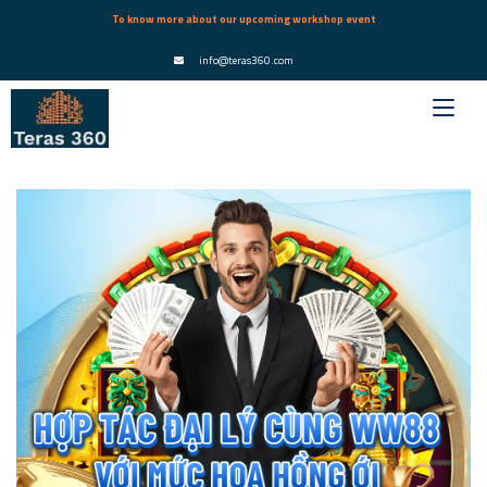
To know more about our upcoming workshop event
info@teras360.com