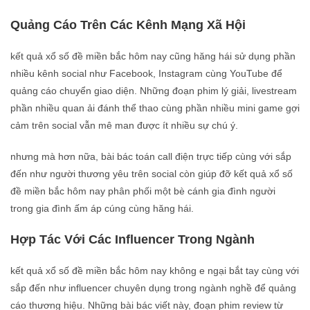
Quảng Cáo Trên Các Kênh Mạng Xã Hội
kết quả xổ số đề miền bắc hôm nay cũng hăng hái sử dụng phần
nhiều kênh social như Facebook, Instagram cùng YouTube để
quảng cáo chuyển giao diện. Những đoạn phim lý giải, livestream
phần nhiều quan ải đánh thể thao cùng phần nhiều mini game gợi
cảm trên social vẫn mê man được ít nhiều sự chú ý.
nhưng mà hơn nữa, bài bác toán call điện trực tiếp cùng với sắp
đến như người thương yêu trên social còn giúp đỡ kết quả xổ số
đề miền bắc hôm nay phân phối một bè cánh gia đình người
trong gia đình ấm áp cúng cùng hăng hái.
Hợp Tác Với Các Influencer Trong Ngành
kết quả xổ số đề miền bắc hôm nay không e ngại bắt tay cùng với
sắp đến như influencer chuyên dụng trong ngành nghề để quảng
cáo thương hiệu. Những bài bác viết này, đoạn phim review từ