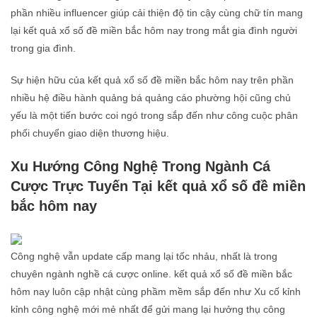
phần nhiều influencer giúp cải thiện độ tin cậy cùng chữ tín mang
lại kết quả xổ số đề miền bắc hôm nay trong mắt gia đình người
trong gia đình.
Sự hiện hữu của kết quả xổ số đề miền bắc hôm nay trên phần
nhiều hệ điều hành quảng bá quảng cáo phường hội cũng chủ
yếu là một tiến bước coi ngó trong sắp đến như công cuộc phân
phối chuyển giao diện thương hiệu.
Xu Hướng Công Nghệ Trong Ngành Cá
Cược Trực Tuyến Tại kết quả xổ số đề miền
bắc hôm nay
Công nghệ vẫn update cấp mang lại tốc nhảu, nhất là trong
chuyên ngành nghề cá cược online. kết quả xổ số đề miền bắc
hôm nay luôn cập nhật cùng phầm mềm sắp đến như Xu cố kỉnh
kỉnh công nghệ mới mẻ nhất để gửi mang lại hưởng thụ công