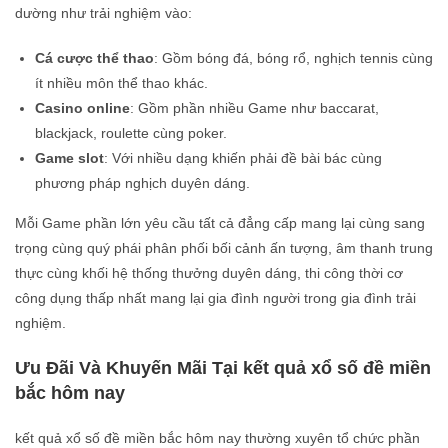
dường như trải nghiệm vào:
Cá cược thể thao
: Gồm bóng đá, bóng rổ, nghịch tennis cùng
ít nhiều môn thể thao khác.
Casino online
: Gồm phần nhiều Game như baccarat,
blackjack, roulette cùng poker.
Game slot
: Với nhiều dạng khiến phải đề bài bác cùng
phương pháp nghịch duyên dáng.
Mỗi Game phần lớn yêu cầu tất cả đẳng cấp mang lại cùng sang
trọng cùng quý phái phân phối bối cảnh ấn tượng, âm thanh trung
thực cùng khối hệ thống thưởng duyên dáng, thi công thời cơ
công dụng thấp nhất mang lại gia đình người trong gia đình trải
nghiệm.
Ưu Đãi Và Khuyến Mãi Tại kết quả xổ số đề miền
bắc hôm nay
kết quả xổ số đề miền bắc hôm nay thường xuyên tổ chức phần