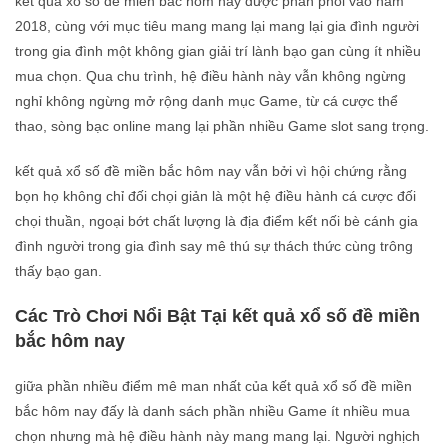
kết quả xổ số đề miền bắc hôm nay được phân phối vào năm
2018, cùng với mục tiêu mang mang lại mang lại gia đình người
trong gia đình một không gian giải trí lành bạo gan cùng ít nhiều
mua chọn. Qua chu trình, hệ điều hành này vẫn không ngừng
nghỉ không ngừng mở rộng danh mục Game, từ cá cược thể
thao, sòng bạc online mang lại phần nhiều Game slot sang trọng.
kết quả xổ số đề miền bắc hôm nay vẫn bởi vì hội chứng rằng
bọn họ không chỉ đối chọi giản là một hệ điều hành cá cược đối
chọi thuần, ngoại bớt chất lượng là địa điểm kết nối bè cánh gia
đình người trong gia đình say mê thú sự thách thức cùng trông
thấy bạo gan.
Các Trò Chơi Nổi Bật Tại kết quả xổ số đề miền
bắc hôm nay
giữa phần nhiều điểm mê man nhất của kết quả xổ số đề miền
bắc hôm nay đấy là danh sách phần nhiều Game ít nhiều mua
chọn nhưng mà hệ điều hành này mang mang lại. Người nghịch