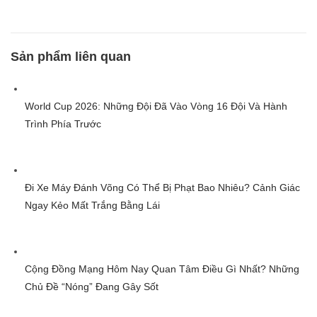
Sản phẩm liên quan
World Cup 2026: Những Đội Đã Vào Vòng 16 Đội Và Hành
Trình Phía Trước
Đi Xe Máy Đánh Võng Có Thể Bị Phạt Bao Nhiêu? Cảnh Giác
Ngay Kẻo Mất Trắng Bằng Lái
Cộng Đồng Mạng Hôm Nay Quan Tâm Điều Gì Nhất? Những
Chủ Đề “Nóng” Đang Gây Sốt