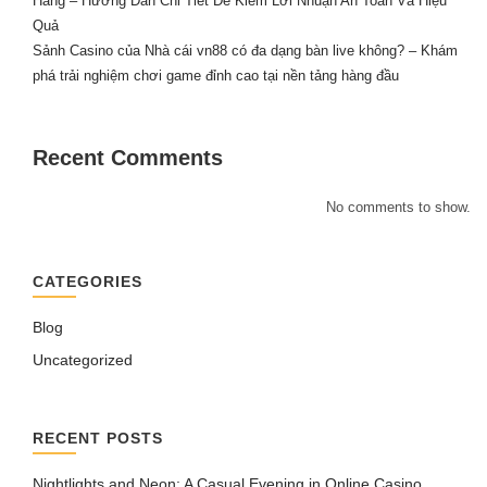
Hàng – Hướng Dẫn Chi Tiết Để Kiếm Lời Nhuận An Toàn Và Hiệu
Quả
Sảnh Casino của Nhà cái vn88 có đa dạng bàn live không? – Khám
phá trải nghiệm chơi game đỉnh cao tại nền tảng hàng đầu
Recent Comments
No comments to show.
CATEGORIES
Blog
Uncategorized
RECENT POSTS
Nightlights and Neon: A Casual Evening in Online Casino