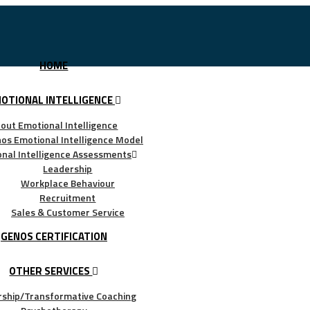
HOME
OTIONAL INTELLIGENCE
out Emotional Intelligence
os Emotional Intelligence Model
nal Intelligence Assessments
Leadership
Workplace Behaviour
Recruitment
Sales & Customer Service
GENOS CERTIFICATION
OTHER SERVICES
rship/Transformative Coaching