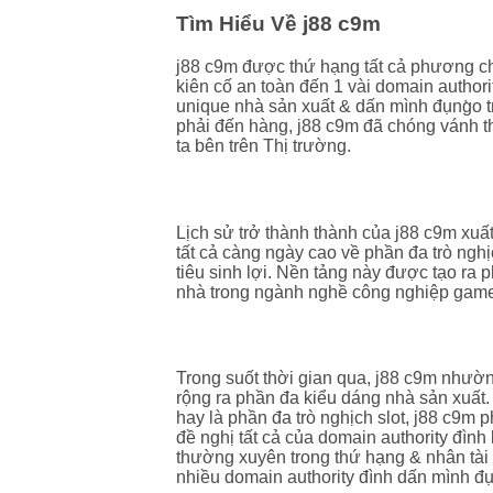
Tìm Hiểu Về j88 c9m
j88 c9m được thứ hạng tất cả phương c
kiên cố an toàn đến 1 vài domain author
unique nhà sản xuất & dấn mình đụng̀o 
phải đến hàng, j88 c9m đã chóng vánh t
ta bên trên Thị trường.
Lịch Sử Hình Thành
Lịch sử trở thành thành của j88 c9m xuấ
tất cả càng ngày cao về phần đa trò nghị
tiêu sinh lợi. Nền tảng này được tạo ra 
nhà trong ngành nghề công nghiệp gam
Sự Phát Triển Của j88 c9m
Trong suốt thời gian qua, j88 c9m nhườ
rộng ra phần đa kiểu dáng nhà sản xuất.
hay là phần đa trò nghịch slot, j88 c9m
đề nghị tất cả của domain authority đìn
thường xuyên trong thứ hạng & nhân tài
nhiều domain authority đình dấn mình đụ