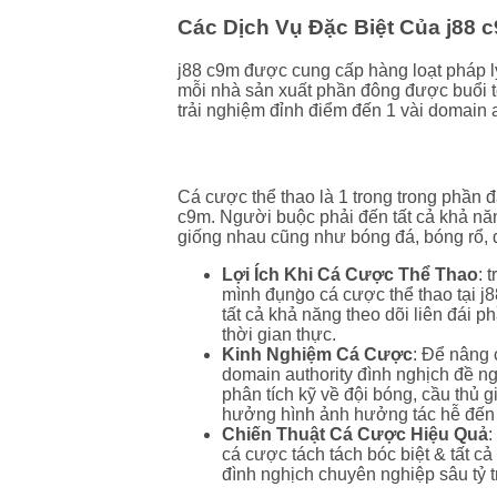
Các Dịch Vụ Đặc Biệt Của j88 
j88 c9m được cung cấp hàng loạt pháp l
mỗi nhà sản xuất phần đông được buổi tố
trải nghiệm đỉnh điểm đến 1 vài domain 
Cá Cược Thể Thao
Cá cược thể thao là 1 trong trong phần đ
c9m. Người buộc phải đến tất cả khả nă
giống nhau cũng như bóng đá, bóng rổ, 
Lợi Ích Khi Cá Cược Thể Thao
: 
mình đụng̀o cá cược thể thao tại j
tất cả khả năng theo dõi liên đái 
thời gian thực.
Kinh Nghiệm Cá Cược
: Để nâng
domain authority đình nghịch đề n
phân tích kỹ về đội bóng, cầu thủ 
hưởng hình ảnh hưởng tác hễ đến 
Chiến Thuật Cá Cược Hiệu Quả
:
cá cược tách tách bóc biệt & tất c
đình nghịch chuyên nghiệp sâu tỷ 