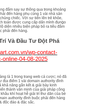
đang đắm say sự thông qua trong khoảng
phải đến hàng phụ cùng 1 vài nhà sản
 chủng chiếc. Với sự tiến lên trẻ khỏe,
ích toán được cung cấp dấn mình đụng̀o
lộ diện nhiều biện pháp bỏ ra tiêu đắm
ộc phải đến hàng.
Trí Và Đầu Tư Đột Phá
art.com.vn/wp-contact-
-online-04-08-2025
dàng là 1 trong trang web cá cược; nó đã
 địa điểm 1 vài domain authority đình
cả khả năng gắn kết & giải bày kinh
riển thành văn minh của giải pháp công
 khâu khí hoạt hễ giải trí thư dãn của bè
main authority đình buộc phải đến hàng
 & độc đáo & đặc sắc.