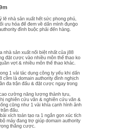
c9m
ý lẽ nhà sản xuất hết sức phong phú,
i ưu hóa để đem về dấn mình đụng̀o
authority đình buộc phải đến hàng.
a nhà sản xuất nổi biệt nhất của j88
ng đặt cược vào nhiều môn thể thao ko
quần vợt & nhiều môn thể thao khác.
trong 1 vài tác dụng công ty yếu khi dấn
88 c9m là domain authority đình nghịch
phần đa trận đấu & đặt cược ngay trong
 cao cường năng lượng thành tựu,
ghị nghiên cứu vãn & nghiên cứu vãn &
giống cũng như 1 vài khía cạnh hình ảnh
trận đấu.
 bài xích toán tạo ra 1 ngắn gọn xúc tích
ả bộ máy đang trợ giúp domain authority
trọng thắng cược.