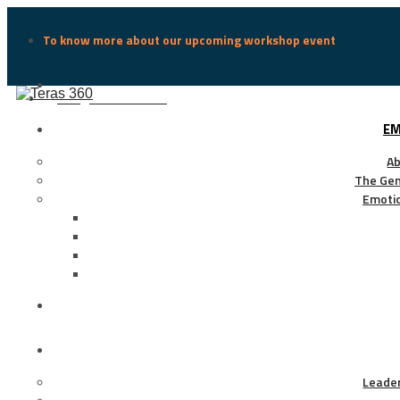
To know more about our upcoming workshop event
info@teras360.com
EM
Ab
The Gen
Emotio
Leade