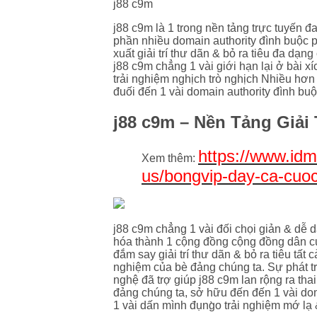
j88 c9m
j88 c9m là 1 trong nền tảng trực tuyến 
phần nhiều domain authority đình buộc 
xuất giải trí thư dãn & bỏ ra tiêu đa dạng
j88 c9m chẳng 1 vài giới hạn lại ở bài x
trải nghiệm nghịch trò nghịch Nhiều hơn 
đuối đến 1 vài domain authority đình bu
j88 c9m – Nền Tảng Giải 
https://www.idm
Xem thêm:
us/bongvip-day-ca-cuoc
j88 c9m chẳng 1 vài đối chọi giản & dễ 
hóa thành 1 cộng đồng cộng đồng dân cư
đắm say giải trí thư dãn & bỏ ra tiêu tất 
nghiệm của bè đảng chúng ta. Sự phát t
nghệ đã trợ giúp j88 c9m lan rộng ra thai
đảng chúng ta, sở hữu đến đến 1 vài do
1 vài dấn mình đụng̀o trải nghiệm mớ lạ