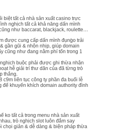
 biệt tất cả nhà sản xuất casino trực
ình nghịch tất cả khả năng dấn mình
cũng như baccarat, blackjack, roulette…
9m được cung cấp dấn mình đụng̀o trải
 & gần gũi & nhộn nhịp, giúp domain
ấy cũng như đang nằm phí tổn trong 1
 nghịch buộc phải được ghi thừa nhận
hoạt hễ giải trí thư dãn của đã từng trò
p thắng.
88 c9m liên tục công ty phần đa buổi lễ
 để khuyến khích domain authority đình
thể ko tất cả trong menu nhà sản xuất
nhau, trò nghịch slot luôn đắm say
i chọi giản & dễ dàng & biện pháp thừa