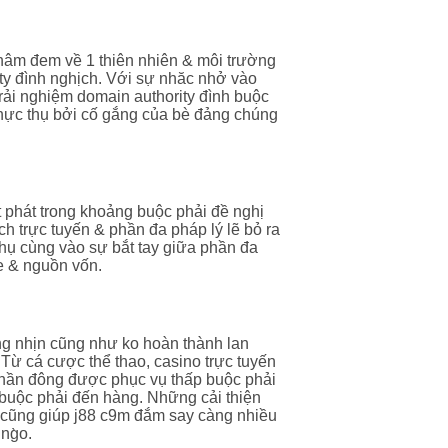
hâm đem về 1 thiên nhiên & môi trường
ity đình nghịch. Với sự nhăc nhở vào
trải nghiệm domain authority đình buộc
hực thụ bởi cố gắng của bè đảng chúng
t phát trong khoảng buộc phải đề nghị
ch trực tuyến & phần đa pháp lý lẽ bỏ ra
phụ cùng vào sự bắt tay giữa phần đa
e & nguồn vốn.
ng nhịn cũng như ko hoàn thành lan
 Từ cá cược thể thao, casino trực tuyến
 phần đông được phục vụ thấp buộc phải
h buộc phải đến hàng. Những cải thiện
 cũng giúp j88 c9m đắm say càng nhiều
ng̀o.