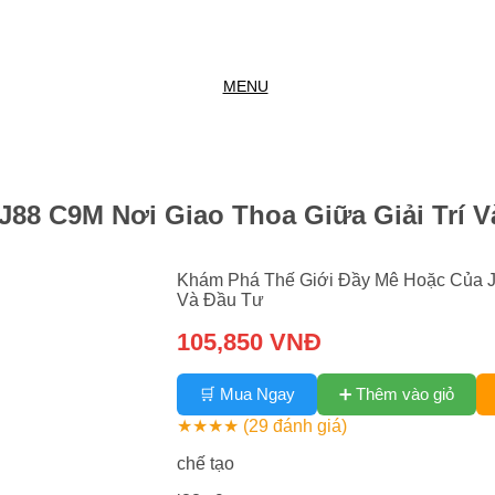
MENU
88 C9M Nơi Giao Thoa Giữa Giải Trí V
Khám Phá Thế Giới Đầy Mê Hoặc Của J8
Và Đầu Tư
105,850 VNĐ
➕ Thêm vào giỏ
🛒 Mua Ngay
★★★★
(29 đánh giá)
chế tạo