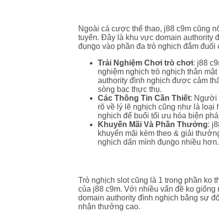
Casino Trực Tuyến
Ngoài cá cược thể thao, j88 c9m cũng nổi
tuyến. Đây là khu vực domain authority đ
đụng̀o vào phần đa trò nghịch đắm đuối 
Trải Nghiệm Chơi trò chơi
: j88 c
nghiệm nghịch trò nghịch thân mật
authority đình nghịch được cảm th
sòng bạc thực thụ.
Các Thông Tin Cần Thiết
: Người
rõ về lý lẽ nghịch cũng như là loại 
nghịch để buổi tối ưu hóa biện phá
Khuyến Mãi Và Phần Thưởng
: j
khuyến mãi kèm theo & giải thưởng
nghịch dấn mình đụng̀o nhiều hơn.
Trò Chơi Slot
Trò nghịch slot cũng là 1 trong phần ko 
của j88 c9m. Với nhiều vấn đề ko giống 
domain authority đình nghịch bằng sự đố
nhận thưởng cao.