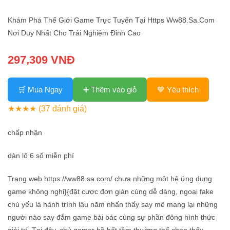
Khám Phá Thế Giới Game Trực Tuyến Tại Https Ww88.Sa.Com
Nơi Duy Nhất Cho Trải Nghiệm Đỉnh Cao
297,309 VNĐ
🛒 Mua Ngay
➕ Thêm vào giỏ
💙 Yêu thích
★★★★
(37 đánh giá)
chấp nhận
dàn lô 6 số miễn phí
Trang web https://ww88.sa.com/ chưa những một hệ ứng dụng
game không nghỉ}{đặt cược đơn giản cùng dễ dàng, ngoại fake
chủ yếu là hành trình lâu năm nhấn thấy say mê mang lại những
người nào say đắm game bài bác cùng sự phần đông hình thức