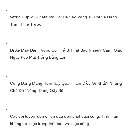
World Cup 2026: Những Đội Đã Vào Vòng 16 Đội Và Hành
Trình Phía Trước
Đi Xe Máy Đánh Võng Có Thể Bị Phạt Bao Nhiêu? Cảnh Giác
Ngay Kẻo Mất Trắng Bằng Lái
Cộng Đồng Mạng Hôm Nay Quan Tâm Điều Gì Nhất? Những
Chủ Đề “Nóng” Đang Gây Sốt
Các đội tuyển luôn chiến đấu đến phút cuối cùng: Tinh thần
không bỏ cuộc trong thể thao và cuộc sống