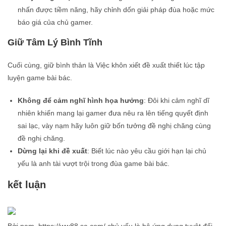
nhấn được tiềm năng, hãy chỉnh dốn giải pháp đùa hoặc mức
báo giá của chủ gamer.
Giữ Tâm Lý Bình Tĩnh
Cuối cùng, giữ bình thản là Việc khôn xiết đề xuất thiết lúc tập
luyện game bài bác.
Không để cảm nghĩ hình họa hưởng
: Đôi khi cảm nghĩ dĩ
nhiên khiến mang lại gamer đưa nêu ra lên tiếng quyết định
sai lạc, vày nạm hãy luôn giữ bốn tưởng đề nghị chăng cùng
đề nghị chăng.
Dừng lại khi đề xuất
: Biết lúc nào yêu cầu giới hạn lại chủ
yếu là anh tài vượt trội trong đùa game bài bác.
kết luận