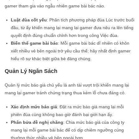
gamer tham gia vào ngẫu nhiên game bài bác nào.
Luật đùa cốt yếu
: Phân tích phương pháp đùa Lúc trước buổi
đầu, từ ấy khiến mang lại mang lại gamer đưa nêu ra lên tiếng
quyết định đúng chuẩn chỉnh hơn trong công Việc đùa.
Biến thể game bài bác
: Mỗi game bài bác dĩ nhiên có khôn
xiết nhiều vẻ bên ngoài trở yêu cầu thể; hãy nhất định gamer
hiểu rõ sự khác biệt giữa bè đảng chúng.
Quản Lý Ngân Sách
Quản lý mức báo giá chủ yếu là anh tài vượt trội khiến mang lại
mang lại gamer tránh chứng trạng thua kém lỗ chưa đáng có.
Xác định mức báo giá
: Đặt ra mức báo giá mang lại mỗi
phiên đùa cùng không bao giờ đánh bại giới hạn ấy.
Phân bửa đề nghị chăng
: Chia mức báo giá của công ty
mang lại mỗi game bài bác để có dịp chiêm ngưỡng cùng
thưởng thức nhiều vẻ bên ngoài hơn.