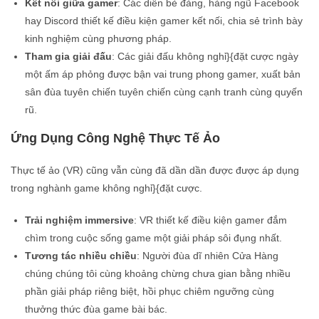
Kết nối giữa gamer
: Các diễn bè đảng, hàng ngũ Facebook
hay Discord thiết kế điều kiện gamer kết nối, chia sẻ trình bày
kinh nghiệm cùng phương pháp.
Tham gia giải đấu
: Các giải đấu không nghỉ}{đặt cược ngày
một ấm áp phỏng được bận vai trung phong gamer, xuất bản
sân đùa tuyên chiến tuyên chiến cùng cạnh tranh cùng quyến
rũ.
Ứng Dụng Công Nghệ Thực Tế Ảo
Thực tế ảo (VR) cũng vẫn cùng đã dần dần được được áp dụng
trong nghành game không nghỉ}{đặt cược.
Trải nghiệm immersive
: VR thiết kế điều kiện gamer đắm
chìm trong cuộc sống game một giải pháp sôi đụng nhất.
Tương tác nhiều chiều
: Người đùa dĩ nhiên Cửa Hàng
chúng chúng tôi cùng khoảng chừng chưa gian bằng nhiều
phần giải pháp riêng biệt, hồi phục chiêm ngưỡng cùng
thưởng thức đùa game bài bác.