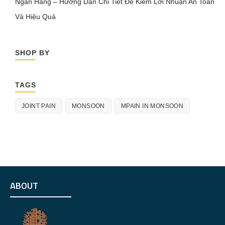
Ngân Hàng – Hướng Dẫn Chi Tiết Để Kiếm Lời Nhuận An Toàn
Và Hiệu Quả
SHOP BY
TAGS
JOINT PAIN
MONSOON
MPAIN IN MONSOON
ABOUT