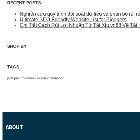
RECENT POSTS
Nghiên cứu quy trình đối soát dữ liệu và phân bổ rủi
Ultimate SEO-Friendly Website List for Bloggers
Chi Tiết Cách Rút Lợi Nhuận Từ Tài Xỉu vn88 Về Tà
SHOP BY
TAGS
joint pain
monsoon
mpain in monsoon
ABOUT