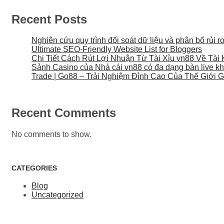
Recent Posts
Nghiên cứu quy trình đối soát dữ liệu và phân bổ rủi
Ultimate SEO-Friendly Website List for Bloggers
Chi Tiết Cách Rút Lợi Nhuận Từ Tài Xỉu vn88 Về Tà
Sảnh Casino của Nhà cái vn88 có đa dạng bàn live kh
Trade | Go88 – Trải Nghiệm Đỉnh Cao Của Thế Giới Giả
Recent Comments
No comments to show.
CATEGORIES
Blog
Uncategorized