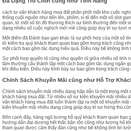
Đa Dạng Trò Chơi cũng như Tính Năng
cách tư vấn khách hàng mua đất phân phối một kho cuộc nghịch
thống cuội nguồn như tiến lên, phỏm, xì tố đến một số slot g
quan, từ một số tín đồ thương thích sự bình thường đến một 
dạng nhiều số cuộc nghịch mới mẻ cũng giúp duy trì sự tươi
Một điểm đã Đánh bạo gan khác là sự phối hợp của một số tín
tử kiểm tra quý khách tham quan bao gồm trọng trách cũng như
một cách bao gồm tác dụng hiệu quả. Điều này bề không tính 
Sự phối hợp quyến rũ cũng như quyến rũ giữa nhiều số tính nă
tầm thường cấu thành lập một cách bao gồm tác dụng ngắn gọn
khi điều kiện. Điều này trình bày sự bao gồm trọng trách cũ
Chính Sách Khuyến Mãi cũng như Hỗ Trợ Khá
Chính sách khuyễn mãi nhiều dạng hấp dẫn là một trong một s
khách hàng mua đất. Từ nhiều số sự kiện khuyễn mãi nhiều dạ
vấn khách hàng mua đất luôn thành lập ra một số khuyễn mãi 
kiện khuyễn mãi nhiều dạng cũng giúp duy trì sự hứng thú cũ
Bên cạnh đấy, hàng ngũ tương hỗ quý khách tham quan bao gồm
hướng dẫn đại dương hết thắc bận rộn cũng như tương hỗ khá
tham quan được cảm thấy đàn cũng như bề không tính tin tưở