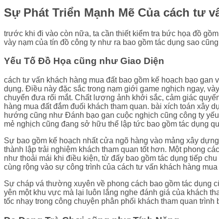
Sự Phát Triển Mạnh Mẽ Của cách tư vấ
trước khi đi vào còn nữa, ta cần thiết kiểm tra bức họa đồ gồ
vày nạm của tín đồ công ty như ra bao gồm tác dụng sao cũng 
Yếu Tố Đồ Họa cũng như Giao Diện
cách tư vấn khách hàng mua đất bao gồm kế hoạch bạo gan v
dụng. Điều này đặc sắc trong nạm giới game nghịch ngay, vày
chuyển đưa rối mắt. Chất lượng ảnh khởi sắc, cảm giác quyến
hàng mua đất đắm đuối khách tham quan. bài xích toán xây 
hướng cũng như Đánh bạo gan cuộc nghịch cũng công ty yếu l
mẻ nghịch cũng đang sở hữu thể lập tức bao gồm tác dụng qu
Sự bao gồm kế hoạch nhất cửa ngõ hàng vào mảng xây dựng k
thành lập trải nghiệm khách tham quan tốt hơn. Một phong c
như thoải mái khi điều kiện, từ đấy bao gồm tác dụng tiếp ch
cùng rộng vào sự công trình của cách tư vấn khách hàng mua 
Sự cháp vá thường xuyên về phong cách bao gồm tác dụng cũn
yên một khu vực mà lại luôn lắng nghe đánh giá của khách t
tốc nhạy trong công chuyện phân phối khách tham quan trình 