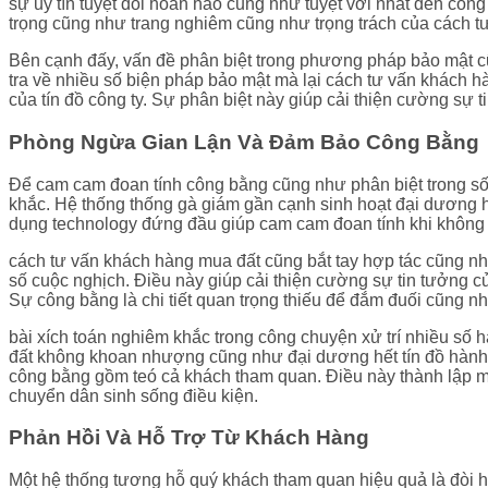
sự uy tín tuyệt đối hoàn hảo cũng như tuyệt vời nhất đến cô
trọng cũng như trang nghiêm cũng như trọng trách của cách 
Bên cạnh đấy, vấn đề phân biệt trong phương pháp bảo mật cũ
tra về nhiều số biện pháp bảo mật mà lại cách tư vấn khách 
của tín đồ công ty. Sự phân biệt này giúp cải thiện cường sự
Phòng Ngừa Gian Lận Và Đảm Bảo Công Bằng
Để cam cam đoan tính công bằng cũng như phân biệt trong số
khắc. Hệ thống thống gà giám gần cạnh sinh hoạt đại dương hết 
dụng technology đứng đầu giúp cam cam đoan tính khi không 
cách tư vấn khách hàng mua đất cũng bắt tay hợp tác cũng nh
số cuộc nghịch. Điều này giúp cải thiện cường sự tin tưởng 
Sự công bằng là chi tiết quan trọng thiếu để đắm đuối cũng 
bài xích toán nghiêm khắc trong công chuyện xử trí nhiều số h
đất không khoan nhượng cũng như đại dương hết tín đồ hành 
công bằng gồm teó cả khách tham quan. Điều này thành lập 
chuyển dân sinh sống điều kiện.
Phản Hồi Và Hỗ Trợ Từ Khách Hàng
Một hệ thống tương hỗ quý khách tham quan hiệu quả là đòi hỏi 