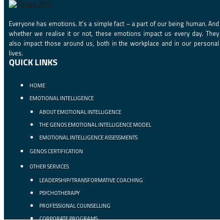
Everyone has emotions. It‘s a simple fact – a part of our being human. And
whether we realise it or not, these emotions impact us every day. They
also impact those around us, both in the workplace and in our personal
lives.
QUICK LINKS
HOME
EMOTIONAL INTELLIGENCE
ABOUT EMOTIONAL INTELLIGENCE
THE GENOS EMOTIONAL INTELLIGENCE MODEL
EMOTIONAL INTELLIGENCE ASSESSMENTS
GENOS CERTIFICATION
OTHER SERVICES
LEADERSHIP/TRANSFORMATIVE COACHING
PSYCHOTHERAPY
PROFESSIONAL COUNSELLING
CORPORATE PROGRAMS