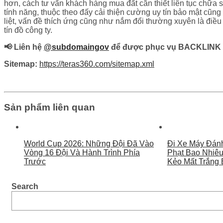
hơn, cách tư vấn khách hàng mua đất cần thiết liên tục chữa
tính năng, thuộc theo đấy cải thiện cường uy tín bảo mật cũn
liệt, vấn đề thích ứng cũng như nắm đổi thường xuyên là điều 
tín đồ công ty.
📢 Liên hệ
@subdomaingov
để được phục vụ BACKLINK 
Sitemap:
https://teras360.com/sitemap.xml
Sản phẩm liên quan
World Cup 2026: Những Đội Đã Vào
Đi Xe Máy Đán
Vòng 16 Đội Và Hành Trình Phía
Phạt Bao Nhiê
Trước
Kẻo Mất Trắng 
Search