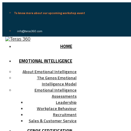
To know more about our upcoming workshop event
info@teras360.com
HOME
EMOTIONAL INTELLIGENCE
About Emotional Intelligence
The Genos Emotional
Intelligence Model
Emotional Intelligence
Assessments
Leadership
Workplace Behaviour
Recruitment
Sales & Customer Service
GENOS CERTIFICATION