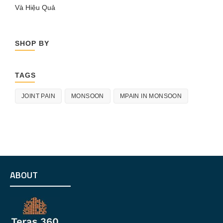
Và Hiệu Quả
SHOP BY
TAGS
JOINT PAIN
MONSOON
MPAIN IN MONSOON
ABOUT