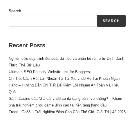
Search
SEARCH
Recent Posts
Nghiên cứu quy trình đối soát dữ liệu và phân bổ rủi ro từ Định Danh
Thực Thể Dữ Liệu
Ultimate SEO-Friendly Website List for Bloggers
Chi Tiết Cách Rút Lợi Nhuận Từ Tài Xỉu vn88 Về Tài Khoản Ngân
Hàng – Hướng Dẫn Chi Tiết Để Kiếm Lời Nhuận An Toàn Và Hiệu
Quả
Sảnh Casino của Nhà cái vn88 có đa dạng bàn live không? – Khám
phá trải nghiệm chơi game đỉnh cao tại nền tảng hàng đầu
Trade | Go88 – Trải Nghiệm Đỉnh Cao Của Thế Giới Giải Trí | 42-2025