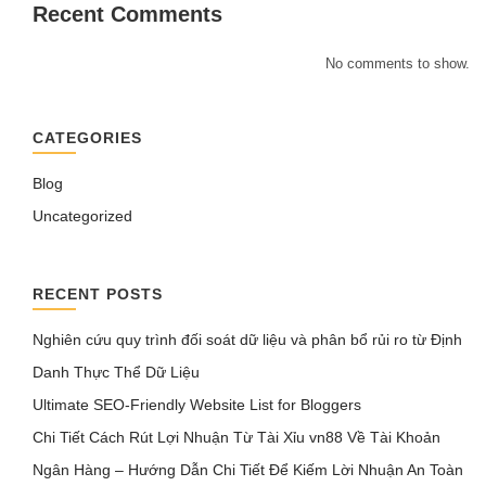
Recent Comments
No comments to show.
CATEGORIES
Blog
Uncategorized
RECENT POSTS
Nghiên cứu quy trình đối soát dữ liệu và phân bổ rủi ro từ Định
Danh Thực Thể Dữ Liệu
Ultimate SEO-Friendly Website List for Bloggers
Chi Tiết Cách Rút Lợi Nhuận Từ Tài Xỉu vn88 Về Tài Khoản
Ngân Hàng – Hướng Dẫn Chi Tiết Để Kiếm Lời Nhuận An Toàn