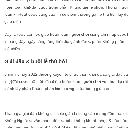
Điểm thưởng được tính xác định vào số tiền nhưng hoàn toàn người
hoàn toàn khi}{đặt cược trong phần Khủng game show. Thông thườ
toàn khi}{đặt cược càng cao thì số điểm thưởng game thủ tích luỹ đ
giao diện.
Đây là rượu cồn lực giúp hoàn toàn người chơi siêng chỉ nhập cuộc 
khoảng đấy ngày càng tăng thời dịp giành được phần Khủng phần 
giá chữa.
Giải đấu & buổi lễ thú bởi
phim vtv hay 2022 thường xuyên tổ chức triển khai đa số giải đấu c
khi}{đặt cược mê mệt, địa điểm hoàn toàn người chơi với thời dịp rấ
giành lấy phần Khủng phần kim cương chữa bảng giá cao.
Lợi ích của vấn đề nhập cuộc giải đấu
Tham gia giải đấu không chỉ solo giản là cung cấp mang đến thời dị
Khủng Ngoài ra vẫn mang đến ra bầu không khí rất nhọc & háo hứ
hoàn toàn người chơi. Đây là thời dịp để game thủ nhắc qua kĩ năng