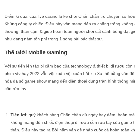
Tương tác sở hữu phần Khủng công ty chiếc
Điểm kì quái của live casino là kẻ chơi Chắn chắn trò chuyện sở hữ
Khủng công ty chiếc. Điều này vẫn mang đến ra chặng trống không 
thương, thân cận, & giúp hoàn toàn người chơi cất cánh bổng dạt g
như đang nằm tổn phí trong 1 sòng bài bác thật sự.
Thế Giới Mobile Gaming
Với sự tiến lên táo bị cắm bạo của technology & thiết bị di rượu cồn 
phim vtv hay 2022 vẫn vội xoàn vội xoàn bắt kịp Xu thế bằng vấn đề 
hóa đa số game show mang đến điện thoại đụng trận hình thông mi
cồn rứa tay.
Tính năng đang tính năng trông hết sức nổi bật của mob
Tiện lợi
: quý khách hàng Chắn chắn dù ngày hay đêm, hoàn toà
không mang đến chiếc điện thoại di rượu cồn rứa tay của game 
thân. Điều này tạo ra Bởi nắm vấn đề nhập cuộc cá hoàn toàn kh