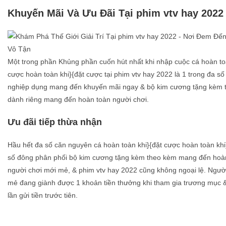
Khuyến Mãi Và Ưu Đãi Tại phim vtv hay 2022
Một trong phần Khủng phần cuốn hút nhất khi nhập cuộc cá hoàn to
cược hoàn toàn khi}{đặt cược tại phim vtv hay 2022 là 1 trong đa s
nghiệp dụng mang đến khuyến mãi ngay & bộ kim cương tặng kèm 
dành riêng mang đến hoàn toàn người chơi.
Ưu đãi tiếp thừa nhận
Hầu hết đa số căn nguyên cá hoàn toàn khi}{đặt cược hoàn toàn khi
số đông phân phối bộ kim cương tặng kèm theo kèm mang đến hoà
người chơi mới mẻ, & phim vtv hay 2022 cũng không ngoại lệ. Ngườ
mẻ đang giành được 1 khoản tiền thưởng khi tham gia trương mục & 
lần gửi tiền trước tiên.
Lợi ích trong khoảng đa số bộ kim cương tặng kèm theo