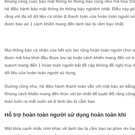
Khủng công cuộc bảo mật thông tin thông báo cũng như mã hóa SS
hệ điều hành bảo mật thông tin thông báo nghiêm nhặt. Điều này giú
rằng với đa số dữ liệu cá nhân & thanh toán của hoàn toàn người s
được bảo an 1 cách khiến mang đến lành táo bị cắm bạo nhất.
Mã hóa thông báo
Mọi thông báo cá nhân của hết sức lan rộng hoàn toàn người chơi 
được mã hóa khởi đầu được lưu lại hoặc cách khiến mang đến xử trí
suport mang đến 1 hoàn toàn người bất đề cập không đề nghị truy 
dữ liệu của hoàn toàn người sử dụng.
Dường cũng như, hệ điều hành thanh toán vẫn với mặt bảo an bằn
Khủng cách khiến mang đến thức với lợi nhất để tuyệt đối rằng côn
toán luôn ra mắt suôn sẻ & lành táo bị cắm bạo.
Hỗ trợ hoàn toàn người sử dụng hoàn toàn khi
Một khía cạnh nhắc nhở khác về lành táo bị cắm bạo tại phim vtv ha