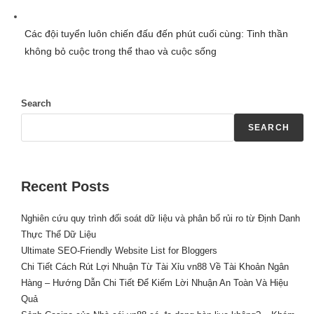
Các đội tuyển luôn chiến đấu đến phút cuối cùng: Tinh thần
không bỏ cuộc trong thể thao và cuộc sống
Search
SEARCH
Recent Posts
Nghiên cứu quy trình đối soát dữ liệu và phân bổ rủi ro từ Định Danh
Thực Thể Dữ Liệu
Ultimate SEO-Friendly Website List for Bloggers
Chi Tiết Cách Rút Lợi Nhuận Từ Tài Xỉu vn88 Về Tài Khoản Ngân
Hàng – Hướng Dẫn Chi Tiết Để Kiếm Lời Nhuận An Toàn Và Hiệu
Quả