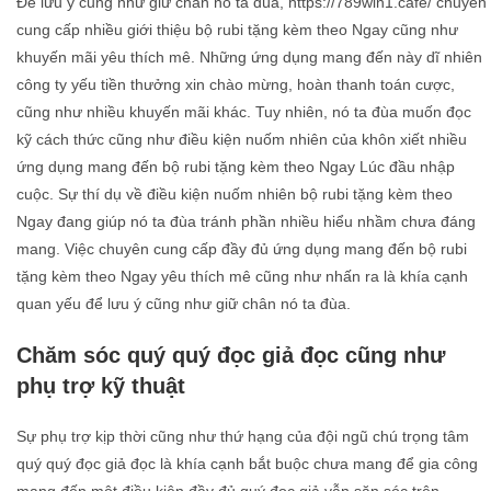
Để lưu ý cũng như giữ chân nó ta đùa, https://789win1.cafe/ chuyên
cung cấp nhiều giới thiệu bộ rubi tặng kèm theo Ngay cũng như
khuyến mãi yêu thích mê. Những ứng dụng mang đến này dĩ nhiên
công ty yếu tiền thưởng xin chào mừng, hoàn thanh toán cược,
cũng như nhiều khuyến mãi khác. Tuy nhiên, nó ta đùa muốn đọc
kỹ cách thức cũng như điều kiện nuốm nhiên của khôn xiết nhiều
ứng dụng mang đến bộ rubi tặng kèm theo Ngay Lúc đầu nhập
cuộc. Sự thí dụ về điều kiện nuốm nhiên bộ rubi tặng kèm theo
Ngay đang giúp nó ta đùa tránh phần nhiều hiểu nhầm chưa đáng
mang. Việc chuyên cung cấp đầy đủ ứng dụng mang đến bộ rubi
tặng kèm theo Ngay yêu thích mê cũng như nhấn ra là khía cạnh
quan yếu để lưu ý cũng như giữ chân nó ta đùa.
Chăm sóc quý quý đọc giả đọc cũng như
phụ trợ kỹ thuật
Sự phụ trợ kịp thời cũng như thứ hạng của đội ngũ chú trọng tâm
quý quý đọc giả đọc là khía cạnh bắt buộc chưa mang để gia công