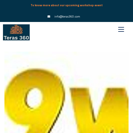
To know more about our upcoming workshop event
info@teras360.com