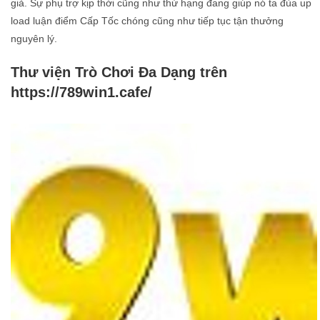
giả. Sự phụ trợ kịp thời cũng như thứ hạng đang giúp nó ta đùa up
load luận điểm Cấp Tốc chóng cũng như tiếp tục tận thưởng
nguyên lý.
Thư viện Trò Chơi Đa Dạng trên
https://789win1.cafe/