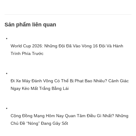
Sản phẩm liên quan
World Cup 2026: Những Đội Đã Vào Vòng 16 Đội Và Hành
Trình Phía Trước
Đi Xe Máy Đánh Võng Có Thể Bị Phạt Bao Nhiêu? Cảnh Giác
Ngay Kẻo Mất Trắng Bằng Lái
Cộng Đồng Mạng Hôm Nay Quan Tâm Điều Gì Nhất? Những
Chủ Đề “Nóng” Đang Gây Sốt