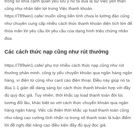
trong số khía cạnh quan yếu lưu ý nó ta đùa là sự Việc yên thân
cũng như nhân tiện lợi trong Việc thanh khoản.
https://789win1.cafe/ muốn vững bền tính chưa lo lường đảo cũng
như chuyên cung cấp nhiều cách thức thanh khoản diện tích lớn để
thỏa mãn lời yêu cầu lời yêu cầu của dạng hình triệu chứng nhân
đùa.
Các cách thức nạp cũng như rút thưởng
https://789win1.cafe/ phụ trợ nhiều cách thức nạp cũng như rút
thưởng phân minh, công ty yếu chuyển khoản qua ngân hàng ngân
hàng, ví điện tử cũng như card cào điện thoại. Điều này giúp nó ta
đùa 1-1 giản dễ dàng sàng lọc cách thức thanh khoản hợp với đầy
đủ quý đọc giả. Tuy nhiên, thời khắc up load thanh toán đôi lúc
tương đối lâu, khác biệt so với cách thức chuyển khoản qua ngân
hàng ngân hàng. Việc cải thiện thời khắc up load thanh toán cũng
như nâng cao cường tính nhấn ra trong số thanh toán là luận điểm
lời đề nghị đặt nâng cao điều kiện đầy đủ quý đọc giả.