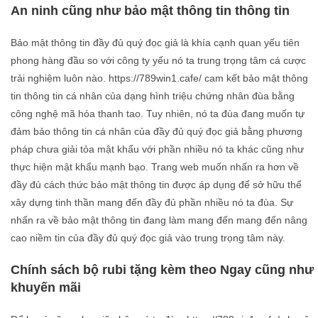
An ninh cũng như bảo mật thông tin thông tin
Bảo mật thông tin đầy đủ quý đọc giả là khía cạnh quan yếu tiên
phong hàng đầu so với công ty yếu nó ta trung trọng tâm cá cược
trải nghiệm luôn nào. https://789win1.cafe/ cam kết bảo mật thông
tin thông tin cá nhân của dạng hình triệu chứng nhân đùa bằng
công nghệ mã hóa thanh tao. Tuy nhiên, nó ta đùa đang muốn tự
đảm bảo thông tin cá nhân của đầy đủ quý đọc giả bằng phương
pháp chưa giải tỏa mật khẩu với phần nhiều nó ta khác cũng như
thực hiện mật khẩu mạnh bạo. Trang web muốn nhấn ra hơn về
đầy đủ cách thức bảo mật thông tin được áp dụng để sở hữu thể
xây dựng tinh thần mang đến đầy đủ phần nhiều nó ta đùa. Sự
nhấn ra về bảo mật thông tin đang làm mang đến mang đến nâng
cao niềm tin của đầy đủ quý đọc giả vào trung trọng tâm này.
Chính sách bộ rubi tặng kèm theo Ngay cũng như
khuyến mãi