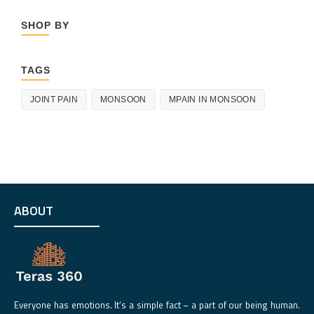
SHOP BY
TAGS
JOINT PAIN
MONSOON
MPAIN IN MONSOON
ABOUT
Everyone has emotions. It‘s a simple fact – a part of our being human.