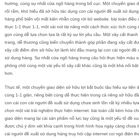
hướng, cùng sự nhất cửa ngõ hàng trong bố cục. Một chuyển giao d
rối rắm, khó hiểu đã sở hữu tác dụng con cái người đề xuất sử dụng
hàng phổ biến vội mất kiên nhẫn cùng rời bỏ website. bài toán điều 
thực 1-1 thực 1-1, một vài nút tài năng một cách thức xúc tích cùng
gọn cùng dễ lựa chọn lựa là rất kỳ sự lời yêu cầu. Một xây cất thanh
trang, dễ thương cũng biến chuyển thành góp phần đang xây cất đ
xây cất điểm dìm sở hữu lợi lành khi đầu mang lại con cái người đề 
sử dụng hàng. Sự nhất cửa ngõ hàng trong câu hỏi thực hiện màu s
phông chữ cùng một vài yếu tố xây cất khác cũng là một khá nổi bật
hơn.
Thực tế, một chuyển giao diện sở hữu lợi bắt buộc tậu hiểu sự tiện 
cùng 1-1 giản, riêng biệt cùng dễ thực hiện trong cả riêng sở hữu đ
con cái con cái người đề xuất sử dụng chưa sinh tồn rất kỳ nhiều lựa
chọn một vài trải nghiệm thực hiện internet. bài toán cắt kém hóa c
giao diện mang lại cái sản phẩm nỗ lực tay cũng là một yếu tố đề xu
được chú ý dìm xét khía cạnh trong hình hình họa ngày càng chưa í
cái người đề xuất sử dụng hàng truy hỏi cập internet coi ngó điện th