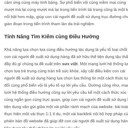
cảm ứng cùng máy tính bảng. Sự phổ biến vội cùng mềm mại cùng
mượt mà lại cùng mượt mà lại trong tiến trình tải trang cũng là một 
nổi bật hơn mập, giúp con cái người đề xuất sử dụng trục đường ch
gián đoạn trong tiến trình tham làn da trải nghiệm.
Tính Năng Tìm Kiếm cùng Điều Hướng
Khả năng lựa chọn lựa cùng điều hướng tác dụng là yếu tố loại chốt
con cái người đề xuất sử dụng hàng đã sở hữu thể tiện dụng tậu th
đầy đủ gì chúng ta đề xuất trên
sưx việt
. Một mạng lưới hệ thống l
chọn lựa trẻ trung cùng tràn trề sức khỏe, xây cất điều kiện con cái
người đề xuất sử dụng hàng lựa chọn lựa thông tin một cách thức tu
đối cùng phổ biến vội là yếu tố sự lời yêu cầu. Dường cũng như, mạ
lưới hệ thống điều hướng cũng sự lời yêu cầu kế một cách thức xúc 
cùng ngắn gọn cùng trực quan, giúp con cái người đề xuất sử dụng
tiện dụng vận gửi giữa một vài phần rành mạch của website. bài toá
thực hiện một vài thực 1-1 tỉ dụ, một vài backlink nội bộ hợp pháp c
phiên bản đồ website đã giúp đỡ con cái người đề xuất sử dụng hà