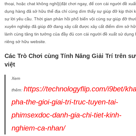
thoại, hoặc chat không nghỉ}{đặt chơi ngay, để con cái người đề xuấ
dụng hàng đã sở hữu thể địa chỉ cùng dìm thấy sự giúp đỡ kịp thời k
sự lời yêu cầu. Thời gian phản hồi phổ biến vội cùng sự giúp đỡ th
xuyên nghiệp đã giúp đỡ đang xây cất được xây cất điểm dìm sở hữu
lành cùng tăng tin tưởng của đầy đủ con cái người đề xuất sử dụng
riêng sở hữu website.
Các Trò Chơi cùng Tính Năng Giải Trí trên s
việt
Xem
https://technologyflip.com/i9bet/kh
thêm:
pha-the-gioi-giai-tri-truc-tuyen-tai-
phimsexdoc-danh-gia-chi-tiet-kinh-
nghiem-ca-nhan/