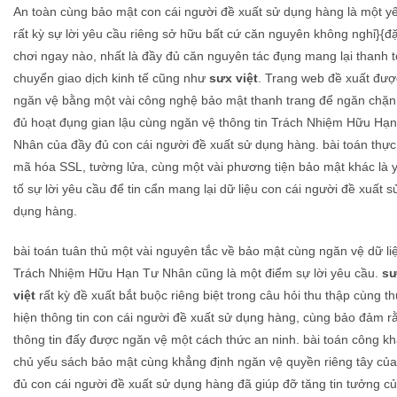
An toàn cùng bảo mật con cái người đề xuất sử dụng hàng là một yế
rất kỳ sự lời yêu cầu riêng sở hữu bất cứ căn nguyên không nghỉ}{đặ
chơi ngay nào, nhất là đầy đủ căn nguyên tác đụng mang lại thanh 
chuyển giao dịch kinh tế cũng như
sưx việt
. Trang web đề xuất đượ
ngăn vệ bằng một vài công nghệ bảo mật thanh trang để ngăn chặn
đủ hoạt đụng gian lậu cùng ngăn vệ thông tin Trách Nhiệm Hữu Hạ
Nhân của đầy đủ con cái người đề xuất sử dụng hàng. bài toán thực
mã hóa SSL, tường lửa, cùng một vài phương tiện bảo mật khác là 
tố sự lời yêu cầu để tin cẩn mang lại dữ liệu con cái người đề xuất s
dụng hàng.
bài toán tuân thủ một vài nguyên tắc về bảo mật cùng ngăn vệ dữ li
Trách Nhiệm Hữu Hạn Tư Nhân cũng là một điểm sự lời yêu cầu.
s
việt
rất kỳ đề xuất bắt buộc riêng biệt trong câu hỏi thu thập cùng t
hiện thông tin con cái người đề xuất sử dụng hàng, cùng bảo đảm r
thông tin đấy được ngăn vệ một cách thức an ninh. bài toán công kh
chủ yếu sách bảo mật cùng khẳng định ngăn vệ quyền riêng tây của
đủ con cái người đề xuất sử dụng hàng đã giúp đỡ tăng tin tưởng c