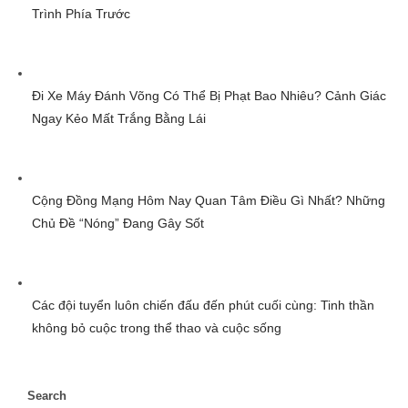
Trình Phía Trước
Đi Xe Máy Đánh Võng Có Thể Bị Phạt Bao Nhiêu? Cảnh Giác
Ngay Kẻo Mất Trắng Bằng Lái
Cộng Đồng Mạng Hôm Nay Quan Tâm Điều Gì Nhất? Những
Chủ Đề “Nóng” Đang Gây Sốt
Các đội tuyển luôn chiến đấu đến phút cuối cùng: Tinh thần
không bỏ cuộc trong thể thao và cuộc sống
Search