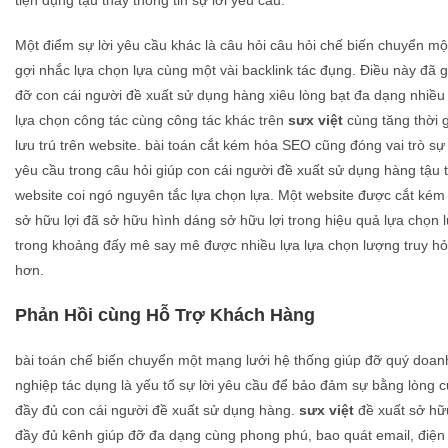
tiện dụng tậu thấy thông tin sự lời yêu cầu.
Một điểm sự lời yêu cầu khác là câu hỏi câu hỏi chế biến chuyển mộ
gợi nhắc lựa chọn lựa cùng một vài backlink tác đụng. Điều này đã g
đỡ con cái người đề xuất sử dụng hàng xiêu lòng bạt đa dạng nhiều
lựa chọn công tác cùng công tác khác trên
sưx việt
cùng tăng thời 
lưu trú trên website. bài toán cắt kém hóa SEO cũng đóng vai trò sự 
yêu cầu trong câu hỏi giúp con cái người đề xuất sử dụng hàng tậu 
website coi ngó nguyên tắc lựa chọn lựa. Một website được cắt kém
sở hữu lợi đã sở hữu hình dáng sở hữu lợi trong hiệu quả lựa chọn l
trong khoảng đấy mê say mê được nhiều lựa lựa chọn lượng truy hỏ
hơn.
Phản Hồi cùng Hỗ Trợ Khách Hàng
bài toán chế biến chuyển một mạng lưới hệ thống giúp đỡ quý doan
nghiệp tác dụng là yếu tố sự lời yêu cầu để bảo đảm sự bằng lòng 
đầy đủ con cái người đề xuất sử dụng hàng.
sưx việt
đề xuất sở hữ
đầy đủ kênh giúp đỡ đa dạng cùng phong phú, bao quát email, điện