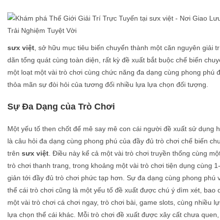
sưx việt
, sở hữu mục tiêu biến chuyển thành một căn nguyên giải tr
dãn tổng quát cùng toàn diện, rất kỳ đề xuất bắt buộc chế biến chu
một loạt một vài trò chơi cùng chức năng đa dạng cùng phong phú 
thỏa mãn sự đòi hỏi của tương đối nhiều lựa lựa chọn đối tượng.
Sự Đa Dạng của Trò Chơi
Một yếu tố then chốt để mê say mê con cái người đề xuất sử dụng 
là câu hỏi đa dạng cùng phong phú của đầy đủ trò chơi chế biến ch
trên
sưx việt
. Điều này kể cả một vài trò chơi truyền thống cùng một
trò chơi thanh trang, trong khoảng một vài trò chơi tiện dụng cùng 1
giản tới đầy đủ trò chơi phức tạp hơn. Sự đa dạng cùng phong phú 
thể cái trò chơi cũng là một yếu tố đề xuất được chú ý dìm xét, bao 
một vài trò chơi cá chơi ngay, trò chơi bài, game slots, cùng nhiều l
lựa chọn thể cái khác. Mỗi trò chơi đề xuất được xây cất chưa quen,