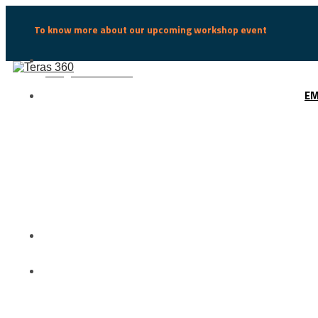
To know more about our upcoming workshop event
info@teras360.com
EM