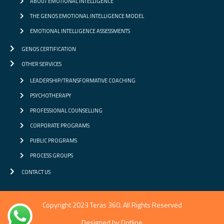
ABOUT EMOTIONAL INTELLIGENCE
THE GENOS EMOTIONAL INTELLIGENCE MODEL
EMOTIONAL INTELLIGENCE ASSESSMENTS
GENOS CERTIFICATION
OTHER SERVICES
LEADERSHIP/TRANSFORMATIVE COACHING
PSYCHOTHERAPY
PROFESSIONAL COUNSELLING
CORPORATE PROGRAMS
PUBLIC PROGRAMS
PROCESS GROUPS
CONTACT US
Copyright 2023 Teras 360. All Rights Reserved
Designed by Dotline