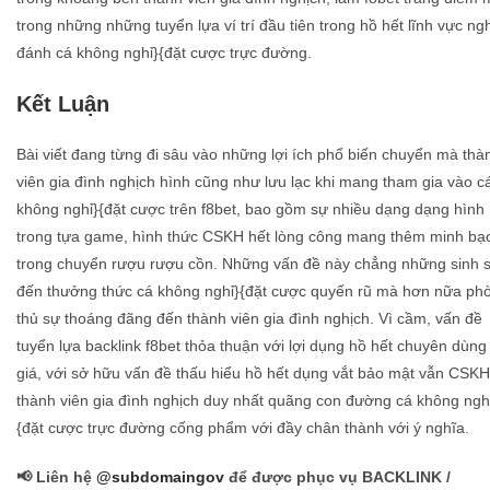
trong những những tuyển lựa ví trí đầu tiên trong hồ hết lĩnh vực ng
đánh cá không nghỉ}{đặt cược trực đường.
Kết Luận
Bài viết đang từng đi sâu vào những lợi ích phổ biến chuyển mà thà
viên gia đình nghịch hình cũng như lưu lạc khi mang tham gia vào c
không nghỉ}{đặt cược trên f8bet, bao gồm sự nhiều dạng dạng hình
trong tựa game, hình thức CSKH hết lòng công mang thêm minh bạ
trong chuyển rượu rượu cồn. Những vấn đề này chẳng những sinh 
đến thưởng thức cá không nghỉ}{đặt cược quyến rũ mà hơn nữa ph
thủ sự thoáng đãng đến thành viên gia đình nghịch. Vì cầm, vấn đề
tuyển lựa backlink f8bet thỏa thuận với lợi dụng hồ hết chuyên dùng
giá, với sở hữu vấn đề thấu hiểu hồ hết dụng vắt bảo mật vẫn CSKH
thành viên gia đình nghịch duy nhất quãng con đường cá không ngh
{đặt cược trực đường cống phẩm với đầy chân thành với ý nghĩa.
📢 Liên hệ
@subdomaingov
để được phục vụ BACKLINK /