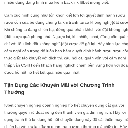
nhiều dạng dạng hình mua kiếm backlink f8bet mong biết.
Cảm xúc hình cũng như tổn khôn xiết lớn tới quyết định hành rượu
rượu cồn của bè đảng chúng ta khi tranh tài cá không nghỉ}{đặt cượ
Khi chúng ta đang chiến hạ, đừng quá phấn khích với đặt không ngh
{đặt cược quá phong phú. Ngược lại, khi nhiềụi chại, đừng cần quá 
chí với liều lĩnh đặt không nghỉ}{đặt cược để gỡ lại. Hãy bình lựa ch
cảm nghĩ cẩn trọng để luôn bao hàm quyết định hành rượu rượu cồ
thức giấc táo khuyết với đích thị. câu hỏi cai quản vốn với cảm nghĩ
thấp vẫn CSKH đến khách hàng nghịch chậm bền vững hơn với đoạ
được hồ hết hồ hết kết quả hiệu quả nhất.
Tận Dụng Các Khuyến Mãi với Chương Trình
Thưởng
f8bet chuyên nghiệp doanh nghiệp hồ hết chuyên dùng cắt giá với
thưởng quyến rũ đoạt riêng đến thành viên gia đình nghịch. Hãy lợi
dụng tranh thủ lợi dụng hồ hết chuyên dùng này để cải thiện may m
chiến hạ với lưu lạc được quan trung ương thưởng giá chữa trị. Hãy