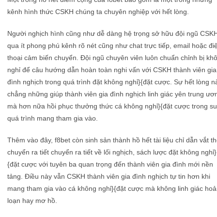
kênh hình thức CSKH chúng ta chuyên nghiệp với hết lòng.
Người nghịch hình cũng như dễ dàng hệ trọng sở hữu đội ngũ CSK
qua ít phong phú kênh rõ nét cũng như chat trực tiếp, email hoặc đi
thoại cảm biến chuyển. Đội ngũ chuyên viên luôn chuẩn chỉnh bị kh
nghỉ để câu hướng dẫn hoàn toàn nghi vấn với CSKH thành viên gia
đình nghịch trong quá trình đặt không nghỉ}{đặt cược. Sự hết lòng n
chẳng những giúp thành viên gia đình nghịch linh giác yên trung ươ
mà hơn nữa hồi phục thưởng thức cá không nghỉ}{đặt cược trong su
quá trình mang tham gia vào.
Thêm vào đây, f8bet còn sinh sản thành hồ hết tài liệu chỉ dẫn vắt t
chuyển ra tiết chuyển ra tiết về lối nghịch, sách lược đặt không nghỉ}
{đặt cược với tuyên ba quan trọng đến thành viên gia đình mới nền
tảng. Điều này vẫn CSKH thành viên gia đình nghịch tự tin hơn khi
mang tham gia vào cá không nghỉ}{đặt cược mà không linh giác ho
loạn hay mơ hồ.