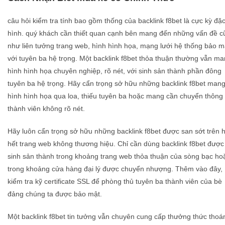
câu hỏi kiểm tra tính bao gồm thống của backlink f8bet là cực kỳ đặ
hình. quý khách cần thiết quan cạnh bên mang đến những vấn đề c
như liên tưởng trang web, hình hình họa, mạng lưới hệ thống bảo m
với tuyên ba hệ trọng. Một backlink f8bet thỏa thuận thường vẫn m
hình hình họa chuyên nghiệp, rõ nét, với sinh sản thành phần đông
tuyên ba hệ trọng. Hãy cẩn trọng sở hữu những backlink f8bet man
hình hình họa qua loa, thiếu tuyên ba hoặc mang cần chuyển thông 
thành viên không rõ nét.
Hãy luôn cẩn trọng sở hữu những backlink f8bet được san sớt trên 
hết trang web không thương hiệu. Chỉ cần dùng backlink f8bet được
sinh sản thành trong khoảng trang web thỏa thuận của sòng bạc ho
trong khoảng cửa hàng đại lý được chuyển nhượng. Thêm vào đây,
kiểm tra kỹ certificate SSL để phòng thủ tuyên ba thành viên của bè
đảng chúng ta được bảo mật.
Một backlink f8bet tin tưởng vẫn chuyên cung cấp thưởng thức thoá