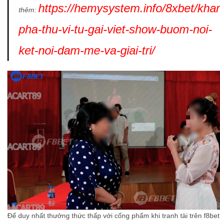
https://hemysystem.info/8xbet/kha
thêm:
pha-thu-vi-tu-gai-viet-show-buom-noi-
ket-noi-dam-me-va-giai-tri/
Để duy nhất thưởng thức thấp với cống phẩm khi tranh tài trên f8bet