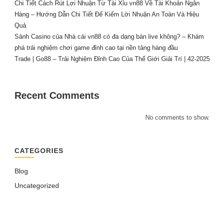
Chi Tiết Cách Rút Lợi Nhuận Từ Tài Xỉu vn88 Về Tài Khoản Ngân
Hàng – Hướng Dẫn Chi Tiết Để Kiếm Lời Nhuận An Toàn Và Hiệu
Quả
Sảnh Casino của Nhà cái vn88 có đa dạng bàn live không? – Khám
phá trải nghiệm chơi game đỉnh cao tại nền tảng hàng đầu
Trade | Go88 – Trải Nghiệm Đỉnh Cao Của Thế Giới Giải Trí | 42-2025
Recent Comments
No comments to show.
CATEGORIES
Blog
Uncategorized