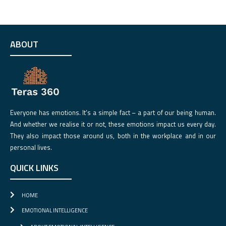
ABOUT
Everyone has emotions. It‘s a simple fact – a part of our being human.
And whether we realise it or not, these emotions impact us every day.
They also impact those around us, both in the workplace and in our
personal lives.
QUICK LINKS
HOME
EMOTIONAL INTELLIGENCE