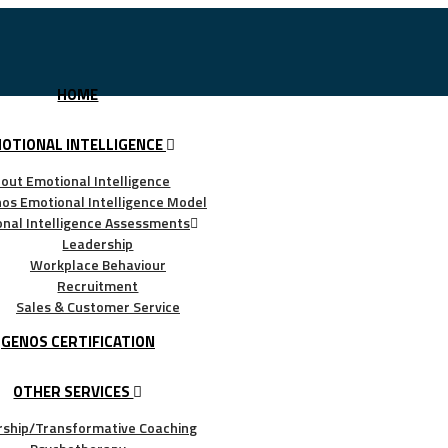
HOME
OTIONAL INTELLIGENCE
out Emotional Intelligence
os Emotional Intelligence Model
nal Intelligence Assessments
Leadership
Workplace Behaviour
Recruitment
Sales & Customer Service
GENOS CERTIFICATION
OTHER SERVICES
rship/Transformative Coaching