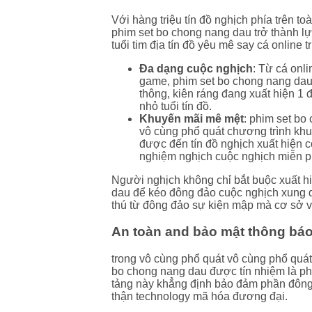
Với hàng triệu tín đồ nghịch phía trên to
phim set bo chong nang dau trở thành lựa
tuổi tim địa tín đồ yêu mê say cá online
Đa dạng cuộc nghịch
: Từ cá onli
game, phim set bo chong nang dau x
thông, kiên ráng đang xuất hiện 1
nhỏ tuổi tín đồ.
Khuyến mãi mê mệt
: phim set bo
vô cùng phổ quát chương trình khu
được đến tín đồ nghịch xuất hiện 
nghiệm nghịch cuộc nghịch miễn ph
Người nghịch không chỉ bắt buộc xuất h
dau để kéo đông đảo cuộc nghịch xung 
thú từ đông đảo sự kiện mập mà cơ sở vậ
An toàn and bảo mật thông bá
trong vô cùng phổ quát vô cùng phổ quát
bo chong nang dau được tín nhiệm là p
tảng này khẳng định bảo đảm phần đông 
thận technology mã hóa đương đại.