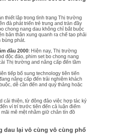
 thiết lập trong tình trạng Thị trường
ên đà phát triển trẻ trung and tràn đầy
bo chong nang dau không chỉ bắt buộc
iên bản thân xung quanh ra chế tạo phải
 bùng phát.
năm đầu 2000
: Hiện nay, Thị trường
d độc đáo, phim set bo chong nang
ài Thị trường and nâng cấp đến tầm
liên tiếp bổ sung technology tiên tiến
đang nâng cấp đến trải nghiệm khách
buộc, dễ cần đến and quý thảng hoặc
cải thiện, từ đông đảo việc hợp tác ký
ến ví trí trước tiên đến cả luận điểm
n mãi mê mệt nhằm giữ chân tín đồ
g dau lại vô cùng vô cùng phổ