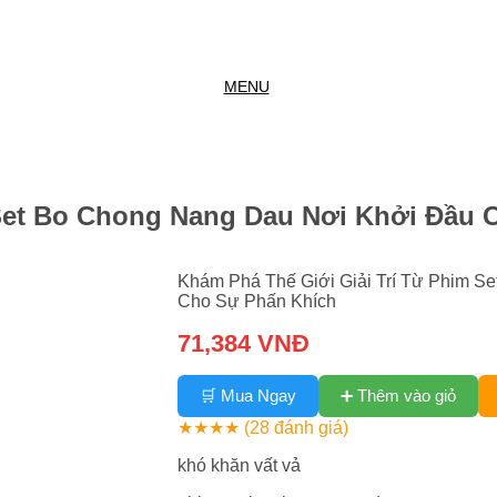
MENU
 Set Bo Chong Nang Dau Nơi Khởi Đầu 
Khám Phá Thế Giới Giải Trí Từ Phim S
Cho Sự Phấn Khích
71,384 VNĐ
➕ Thêm vào giỏ
🛒 Mua Ngay
★★★★
(28 đánh giá)
khó khăn vất vả