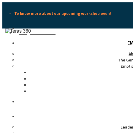
To know more about our upcoming workshop event
info@teras360.com
EM
Ab
The Gen
Emotio
Leade