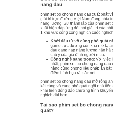
nang dau
phim set bo chong nang dau xuất phát vận
giải trí trực đường Việt Nam đang phía tr
năng lượng. Sự thành lập của phim set 
xuất hiện đáp ứng đòi hỏi giải trí của ph
1 khu vực công cộng nghịch cuộc nghịch
Khởi đầu từ vô cùng phổ quát 
game trực đường còn khá mớ lạ an
dau đang nạp năng lượng năn hả c
chú ý của gia đình người mua.
Công nghệ sang trọng
: Với việc 
nhất, phim set bo chong nang dau 
hàng cùng phong liệu pháp ân bắt 
điểm hình họa rất sắc nét.
phim set bo chong nang dau mở rộng and 
kết cùng vô cùng phổ quát ngôi nhà tiến đ
khai triển đông đảo chương trình khuyế
nghịch dài hơn.
Tại sao phim set bo chong nan
quát?