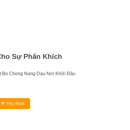
Cho Sự Phấn Khích
et Bo Chong Nang Dau Nơi Khởi Đầu
💙 Yêu thích