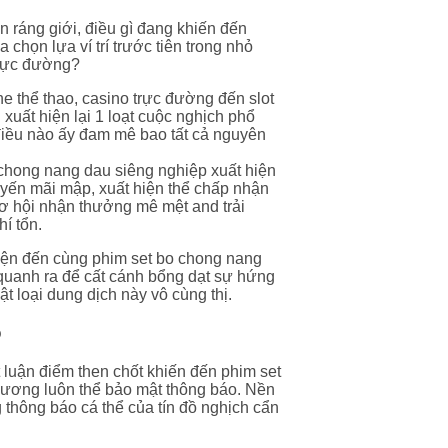
àn ráng giới, điều gì đang khiến đến
 chọn lựa ví trí trước tiên trong nhỏ
 trực đường?
ne thể thao, casino trực đường đến slot
uất hiện lại 1 loạt cuộc nghịch phổ
 điều nào ấy đam mê bao tất cả nguyên
 chong nang dau siêng nghiệp xuất hiện
yến mãi mập, xuất hiện thể chấp nhận
cơ hội nhận thưởng mê mệt and trải
í tổn.
iện đến cùng phim set bo chong nang
quanh ra để cất cánh bổng dạt sự hứng
t loại dung dịch này vô cùng thị.
o
 luận điểm then chốt khiến đến phim set
hương luôn thể bảo mật thông báo. Nền
thông báo cá thể của tín đồ nghịch cẩn