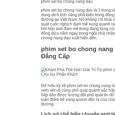
phim set bo chong nang dau
phim set bo chong nang dau là 1 trong vô
dung dịch tính năng phổ biến trong đông
đường tại Việt Nam. Nó không chỉ khái n
quát cuộc nghịch đam mê xung quanh ra 
hồi hộp and đam mê trong đang từng cử
đông đứa nằm ngay trong ngôi nhà nhận 
chong nang dau xuất hiện đến.
phim set bo chong nang 
Đẳng Cấp
Để hiểu kỹ về phim set bo chong nang dau
xem xét vô cùng phổ quát quánh sắc hấp
hấp dẫn được tương đối phổ quát tín đ
luận điểm bề xung quanh độc lạ của chún
đường.
Lịch sử chế biến chuyển and t