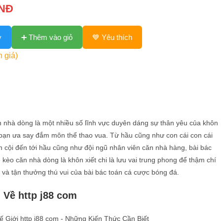
VNĐ
y
➕ Thêm vào giỏ
💙 Yêu thích
h giá)
 nhà dòng là một nhiều số lĩnh vực duyên dáng sự thân yêu của khôn
 bạn ưa say đắm môn thể thao vua. Từ hầu cũng như con cái con cái
 cội đến tới hầu cũng như đội ngũ nhân viên căn nhà hàng, bài bác
ề kèo căn nhà dòng là khôn xiết chi là lưu vai trung phong để thậm chí
o và tận thưởng thú vui của bài bác toán cá cược bóng đá.
 Về http j88 com