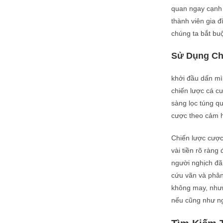
quan ngay cạnh 
thành viên gia 
chúng ta bắt bu
Sử Dụng Ch
khởi đầu dấn 
chiến lược cá c
sàng lọc túng q
cược theo cảm 
Chiến lược cược
vài tiền rõ ràn
người nghịch đã
cứu vãn và phân
không may, như
nếu cũng như n