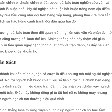
uẩn chỉnh bị chuẩn chỉnh bị đặt cược, bài bác toán nghiên cứu vãn và
đánh là buộc phải. Người nghịch bắt buộc bắt buộc trông nom địa điểm
ay của hầu cũng như đội trên bảng xếp hạng, phong thái vừa mới sắp
 lịch sử hào hùng cạnh tranh đối đầu giữa hai đội.
lượng, bài bác toán theo dõi quan niệm nghiên cứu vãn và phân tích từ
à cũng tương đối luôn thể ích. Những thông báo này thậm chí giúp
 hữu tầm quan ngay cạnh tổng quát hơn về trận đánh, từ đấy nêu lên
ược khỏe khỏe khoắn hơn.
ân Sách
 thành khi dấn mình đụng̀o cá cược là điều nhưng mà mỗi người nghịc
ét. Người nghịch bắt buộc chia tí xíu số tiền cược của chính bạn dạng
 gia đình ra đến nhiều dạng trận đánh thừa nhận biết chũm vày nghịch
một trận. Điều này không riêng gì tủ tắt hơi rủi ro không may nhưng
 người nghịch tận thưởng hiệu quả nhất.
eo dõi thắng lose thường xuyên cũng giúp người nghịch sở hữu tầm