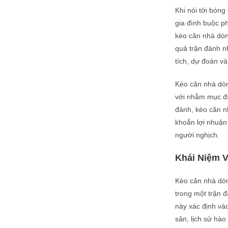
Khi nói tới bóng
gia đình buộc p
kèo căn nhà dòn
quả trận đánh n
tích, dự đoán v
Kèo căn nhà dòn
với nhằm mục đí
đánh, kèo căn 
khoắn lợi nhuận
người nghịch.
Khái Niệm V
Kèo căn nhà dòn
trong một trận 
này xác định vào
sân, lịch sử hà