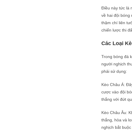
Điều này tức là
về hai đội bóng
thậm chí liên tư
chiến lược thi đ
Các Loại Kè
Trong bóng đá 
người nghịch th
phải sử dụng:
Kèo Châu Á: Đây
cược vào đội bó
thắng với đứt q
Kèo Châu Âu: Kh
thắng, hòa và l
nghịch bắt buộc