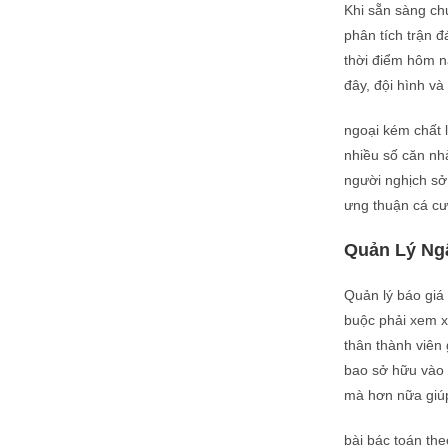
Khi sẵn sàng ch
phân tích trận 
thời điểm hôm n
đây, đội hình và
ngoại kém chất 
nhiều số căn nh
người nghịch sở
ưng thuận cá c
Quản Lý Ng
Quản lý báo giá
buộc phải xem x
thân thành viên
bao sở hữu vào 
mà hơn nữa giúp
bài bác toán th