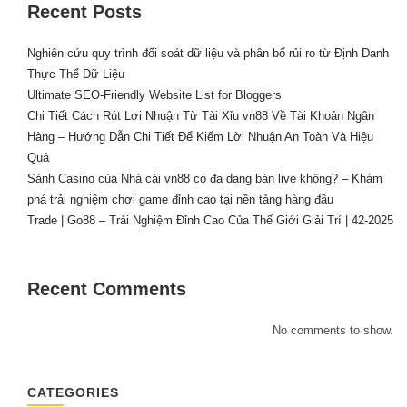
Recent Posts
Nghiên cứu quy trình đối soát dữ liệu và phân bổ rủi ro từ Định Danh
Thực Thể Dữ Liệu
Ultimate SEO-Friendly Website List for Bloggers
Chi Tiết Cách Rút Lợi Nhuận Từ Tài Xỉu vn88 Về Tài Khoản Ngân
Hàng – Hướng Dẫn Chi Tiết Để Kiếm Lời Nhuận An Toàn Và Hiệu
Quả
Sảnh Casino của Nhà cái vn88 có đa dạng bàn live không? – Khám
phá trải nghiệm chơi game đỉnh cao tại nền tảng hàng đầu
Trade | Go88 – Trải Nghiệm Đỉnh Cao Của Thế Giới Giải Trí | 42-2025
Recent Comments
No comments to show.
CATEGORIES