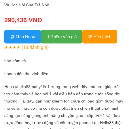
Và Học Hỏi Của Trẻ Nhỏ
290,436 VNĐ
🛒 Mua Ngay
➕ Thêm vào giỏ
💙 Yêu thích
★★★★
(18 đánh giá)
bao gồm cả
honda tiến thu vĩnh điện
Https://hello88.baby/ là 1 trong trang web đầy phù hợp giúp trẻ
thơ cảm thấy và học hỏi 1 vài điều hấp dẫn trong cuộc sống đời
thường. Tại đây, gần như khiêm tốn chưa chỉ bao gồm được mày
mò về tri thức cơ mà còn được phát triển chiến thuật phát minh
sáng tạo cũng giống tính năng chuyển giao thiệp. Với 1 vài đưa
rượu động hoạt rượu động và cốt truyện phong lưu, Hello88 thật