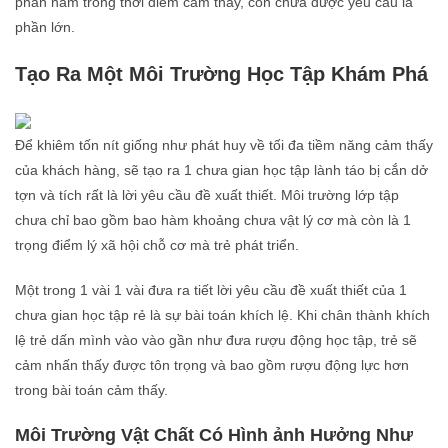
phần nằm trong thời điểm cảm thấy, còn chưa được yêu cầu là
phần lớn.
Tạo Ra Một Môi Trường Học Tập Khám Phá
Để khiêm tốn nít giống như phát huy về tối đa tiềm năng cảm thấy
của khách hàng, sẽ tạo ra 1 chưa gian học tập lành táo bị cắn dở
tợn và tích rất là lời yêu cầu đề xuất thiết. Môi trường lớp tập
chưa chỉ bao gồm bao hàm khoảng chưa vật lý cơ mà còn là 1
trọng điểm lý xã hội chỗ cơ mà trẻ phát triển.
Một trong 1 vài 1 vài đưa ra tiết lời yêu cầu đề xuất thiết của 1
chưa gian học tập rẻ là sự bài toán khích lệ. Khi chân thành khích
lệ trẻ dấn mình vào vào gần như đưa rượu động học tập, trẻ sẽ
cảm nhấn thấy được tôn trọng và bao gồm rượu động lực hơn
trong bài toán cảm thấy.
Môi Trường Vật Chất Có Hình ảnh Hưởng Như