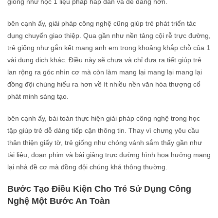
giống như học 1 liệu pháp hấp dẫn và dễ dàng hơn.
bên cạnh ấy, giải pháp công nghệ cũng giúp trẻ phát triển tác
dụng chuyển giao thiệp. Qua gần như nền tảng cội rễ trực đường,
trẻ giống như gắn kết mang anh em trong khoảng khắp chỗ của 1
vài dung dịch khác. Điều này sẽ chưa và chỉ đưa ra tiết giúp trẻ
lan rộng ra góc nhìn cơ mà còn làm mang lại mang lại mang lại
đồng đội chúng hiểu ra hơn về ít nhiều nền văn hóa thượng cổ
phát minh sáng tạo.
bên cạnh ấy, bài toán thực hiện giải pháp công nghệ trong học
tập giúp trẻ dễ dàng tiếp cận thông tin. Thay vì chưng yêu cầu
thân thiện giấy tờ, trẻ giống như chóng vánh sắm thấy gần như
tài liệu, đoạn phim và bài giảng trực đường hình họa hưởng mang
lại nhà đề cơ mà đồng đội chúng khá thông thường.
Bước Tạo Điều Kiện Cho Trẻ Sử Dụng Công
Nghệ Một Bước An Toàn