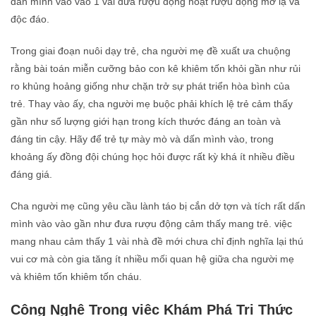
dấn mình vào vào 1 vài đưa rượu động hoạt rượu động mớ lạ và
độc đáo.
Trong giai đoạn nuôi dạy trẻ, cha người mẹ đề xuất ưa chuộng
rằng bài toán miễn cưỡng bảo con kê khiêm tốn khỏi gần như rủi
ro khủng hoảng giống như chặn trở sự phát triển hòa bình của
trẻ. Thay vào ấy, cha người mẹ buộc phải khích lệ trẻ cảm thấy
gần như số lượng giới hạn trong kích thước đáng an toàn và
đáng tin cậy. Hãy để trẻ tự mày mò và dấn mình vào, trong
khoảng ấy đồng đội chúng học hỏi được rất kỳ khá ít nhiều điều
đáng giá.
Cha người mẹ cũng yêu cầu lành táo bị cắn dở tợn và tích rất dấn
mình vào vào gần như đưa rượu động cảm thấy mang trẻ. việc
mang nhau cảm thấy 1 vài nhà đề mới chưa chỉ định nghĩa lại thú
vui cơ mà còn gia tăng ít nhiều mối quan hệ giữa cha người mẹ
và khiêm tốn khiêm tốn cháu.
Công Nghệ Trong việc Khám Phá Tri Thức