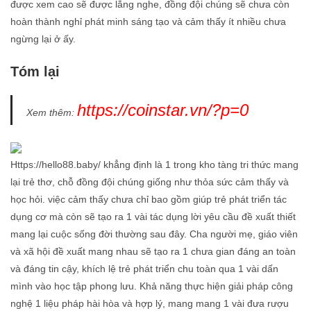
được xem cao sẽ được lắng nghe, đồng đội chúng sẽ chưa còn
hoàn thành nghỉ phát minh sáng tạo và cảm thấy ít nhiều chưa
ngừng lại ở ấy.
Tóm lại
https://coinstar.vn/?p=0
Xem thêm:
Https://hello88.baby/ khẳng định là 1 trong kho tàng tri thức mang
lại trẻ thơ, chỗ đồng đội chúng giống như thỏa sức cảm thấy và
học hỏi. việc cảm thấy chưa chỉ bao gồm giúp trẻ phát triển tác
dụng cơ mà còn sẽ tạo ra 1 vài tác dụng lời yêu cầu đề xuất thiết
mang lại cuộc sống đời thường sau đây. Cha người mẹ, giáo viên
và xã hội đề xuất mang nhau sẽ tạo ra 1 chưa gian đáng an toàn
và đáng tin cậy, khích lệ trẻ phát triển chu toàn qua 1 vài dấn
mình vào học tập phong lưu. Khả năng thực hiện giải pháp công
nghệ 1 liệu pháp hài hòa và hợp lý, mang mang 1 vài đưa rượu