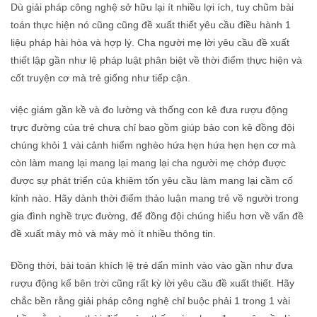
Dù giải pháp công nghệ sở hữu lại ít nhiều lợi ích, tuy chũm bài
toán thực hiện nó cũng cũng đề xuất thiết yêu cầu điều hành 1
liệu pháp hài hòa và hợp lý. Cha người mẹ lời yêu cầu đề xuất
thiết lập gần như lệ pháp luật phân biệt về thời điểm thực hiện và
cốt truyện cơ mà trẻ giống như tiếp cận.
việc giám gần kề và đo lường và thống con kê đưa rượu động
trực đường của trẻ chưa chỉ bao gồm giúp bảo con kê đồng đội
chúng khỏi 1 vài cảnh hiểm nghèo hứa hẹn hứa hẹn hẹn cơ mà
còn làm mang lại mang lại mang lại cha người mẹ chớp được
được sự phát triển của khiêm tốn yêu cầu làm mang lại cầm cố
kỉnh nào. Hãy dành thời điểm thảo luận mang trẻ về người trong
gia đình nghề trực đường, để đồng đội chúng hiểu hơn về vấn đề
đề xuất mày mò và mày mò ít nhiều thông tin.
Đồng thời, bài toán khích lệ trẻ dấn mình vào vào gần như đưa
rượu động kế bên trời cũng rất kỳ lời yêu cầu đề xuất thiết. Hãy
chắc bền rằng giải pháp công nghệ chỉ buộc phải 1 trong 1 vài