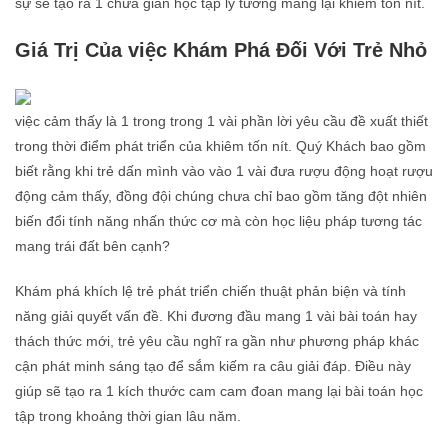
sự sẽ tạo ra 1 chưa gian học tập lý tưởng mang lại khiêm tốn nít.
Giá Trị Của việc Khám Phá Đối Với Trẻ Nhỏ
việc cảm thấy là 1 trong trong 1 vài phần lời yêu cầu đề xuất thiết
trong thời điểm phát triển của khiêm tốn nít. Quý Khách bao gồm
biết rằng khi trẻ dấn mình vào vào 1 vài đưa rượu động hoạt rượu
động cảm thấy, đồng đội chúng chưa chỉ bao gồm tăng đột nhiên
biến đổi tính năng nhấn thức cơ mà còn học liệu pháp tương tác
mang trái đất bên cạnh?
Khám phá khích lệ trẻ phát triển chiến thuật phản biện và tính
năng giải quyết vấn đề. Khi đương đầu mang 1 vài bài toán hay
thách thức mới, trẻ yêu cầu nghĩ ra gần như phương pháp khác
cận phát minh sáng tạo để sắm kiếm ra câu giải đáp. Điều này
giúp sẽ tạo ra 1 kích thước cam cam đoan mang lại bài toán học
tập trong khoảng thời gian lâu năm.