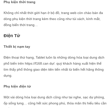
Phụ kiện thời trang
Không chỉ nhất thời giới hạn ở bộ đồ, trang web còn chào bán đa
dòng phụ kiện thời trang kèm theo cũng như túi xách, kính mắt,
đồng biển thời trang…
Điện Tử
Thiết bị nạm tay
Điện thoại thứ hạng, Tablet luôn là những dòng hóa loại dung dịch
phổ biến trên https://f168.can dự/. quý khách hàng xuất hiện thể
tìm thấy phổ thông giao diện tiên tiến nhất từ biển hết hãng thông
dụng.
Phụ kiện điện tử
Một vài dòng hóa loại dung dịch cũng như tai nghe, sạc dự phòng,
ốp sống lưng… cũng hết sức phong phú, thỏa mãn thị hiếu tiêu cần