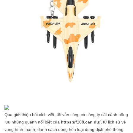
Qua giới thiệu bài xích viết, tôi vẫn cùng cả công ty cất cánh bổng
lưu những quánh nổi biệt của
https://f168.can dự/
, từ lịch sử vẻ
vang hình thành, danh sách dòng hóa loại dung dịch phổ thông