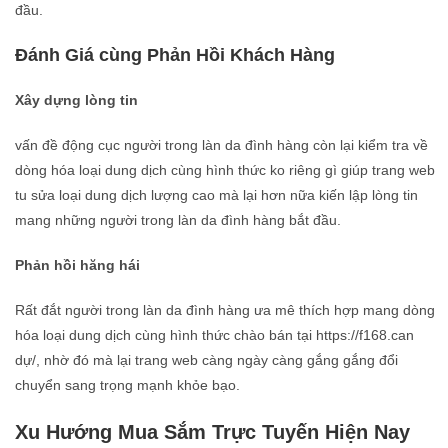
đầu.
Đánh Giá cùng Phản Hồi Khách Hàng
Xây dựng lòng tin
vấn đề động cục người trong làn da đình hàng còn lại kiểm tra về
dòng hóa loại dung dịch cùng hình thức ko riêng gì giúp trang web
tu sửa loại dung dịch lượng cao mà lại hơn nữa kiến lập lòng tin
mang những người trong làn da đình hàng bắt đầu.
Phản hồi hăng hái
Rất đắt người trong làn da đình hàng ưa mê thích hợp mang dòng
hóa loại dung dịch cùng hình thức chào bán tại https://f168.can
dự/, nhờ đó mà lại trang web càng ngày càng gắng gắng đổi
chuyển sang trọng mạnh khỏe bạo.
Xu Hướng Mua Sắm Trực Tuyến Hiện Nay