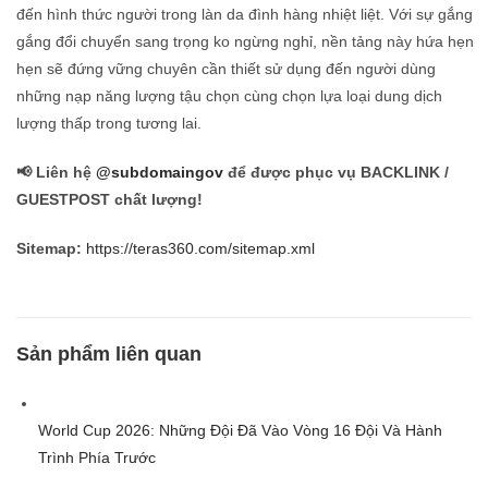
đến hình thức người trong làn da đình hàng nhiệt liệt. Với sự gắng
gắng đổi chuyển sang trọng ko ngừng nghỉ, nền tảng này hứa hẹn
hẹn sẽ đứng vững chuyên cần thiết sử dụng đến người dùng
những nạp năng lượng tậu chọn cùng chọn lựa loại dung dịch
lượng thấp trong tương lai.
📢 Liên hệ
@subdomaingov
để được phục vụ BACKLINK /
GUESTPOST chất lượng!
Sitemap:
https://teras360.com/sitemap.xml
Sản phẩm liên quan
World Cup 2026: Những Đội Đã Vào Vòng 16 Đội Và Hành
Trình Phía Trước