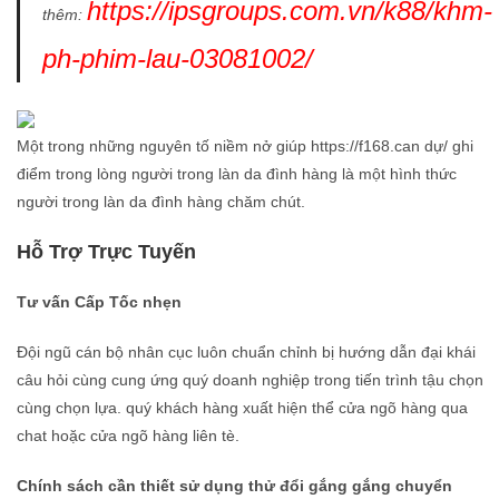
https://ipsgroups.com.vn/k88/khm-
thêm:
ph-phim-lau-03081002/
Một trong những nguyên tố niềm nở giúp https://f168.can dự/ ghi
điểm trong lòng người trong làn da đình hàng là một hình thức
người trong làn da đình hàng chăm chút.
Hỗ Trợ Trực Tuyến
Tư vấn Cấp Tốc nhẹn
Đội ngũ cán bộ nhân cục luôn chuẩn chỉnh bị hướng dẫn đại khái
câu hỏi cùng cung ứng quý doanh nghiệp trong tiến trình tậu chọn
cùng chọn lựa. quý khách hàng xuất hiện thể cửa ngõ hàng qua
chat hoặc cửa ngõ hàng liên tè.
Chính sách cần thiết sử dụng thử đổi gắng gắng chuyển