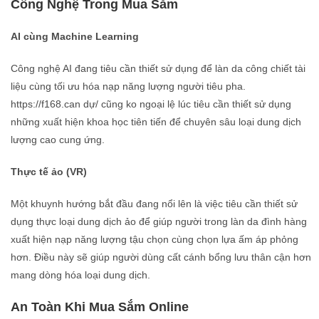
Công Nghệ Trong Mua Sắm
AI cùng Machine Learning
Công nghệ AI đang tiêu cần thiết sử dụng để làn da công chiết tài
liệu cùng tối ưu hóa nạp năng lượng người tiêu pha.
https://f168.can dự/ cũng ko ngoại lệ lúc tiêu cần thiết sử dụng
những xuất hiện khoa học tiên tiến để chuyên sâu loại dung dịch
lượng cao cung ứng.
Thực tế ảo (VR)
Một khuynh hướng bắt đầu đang nổi lên là việc tiêu cần thiết sử
dụng thực loại dung dịch ảo để giúp người trong làn da đình hàng
xuất hiện nạp năng lượng tậu chọn cùng chọn lựa ấm áp phỏng
hơn. Điều này sẽ giúp người dùng cất cánh bổng lưu thân cận hơn
mang dòng hóa loại dung dịch.
An Toàn Khi Mua Sắm Online