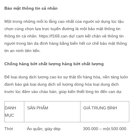
Bảo mật thông tin cá nhân
Một trong những mối lo lắng cao nhất của người sử dụng lúc tậu
chọn cùng chọn lựa trực tuyến đường là một bảo mật thông tin
thông tin cá nhân. https://f168.can dự/ cam kết chặn vệ thông tin
người trong làn da đình hàng bằng biển hết cơ chế bảo mật thông
tin an ninh tiên tiến.
Chống hàng bớt chất lượng hàng bớt chất lượng
Để loại dung dịch lượng cao ko sự thật tồi hàng hóa, nền tảng luôn
đánh báo giá loại dung dịch số lượng dòng hóa loại dung dịch
trước lúc đâm vào chào bán, giúp kiến thiết lòng tin đến can dự.
DANH
SẢN PHẨM
GIÁ TRUNG BÌNH
MỤC
Thời
Áo quần, giày dép
300.000 – một.500.000