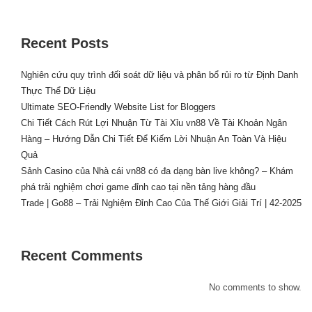
Recent Posts
Nghiên cứu quy trình đối soát dữ liệu và phân bổ rủi ro từ Định Danh
Thực Thể Dữ Liệu
Ultimate SEO-Friendly Website List for Bloggers
Chi Tiết Cách Rút Lợi Nhuận Từ Tài Xỉu vn88 Về Tài Khoản Ngân
Hàng – Hướng Dẫn Chi Tiết Để Kiếm Lời Nhuận An Toàn Và Hiệu
Quả
Sảnh Casino của Nhà cái vn88 có đa dạng bàn live không? – Khám
phá trải nghiệm chơi game đỉnh cao tại nền tảng hàng đầu
Trade | Go88 – Trải Nghiệm Đỉnh Cao Của Thế Giới Giải Trí | 42-2025
Recent Comments
No comments to show.