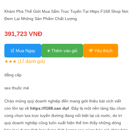
Khám Phá Thế Giới Mua Sắm Trực Tuyến Tại Https F168.Shop Nơi
Đem Lại Những Sản Phẩm Chất Lượng
391,723 VNĐ
🛒 Mua Ngay
➕ Thêm vào giỏ
💙 Yêu thích
★★★
(17 đánh giá)
đẳng cấp
sex thuốc mê
Chào mừng quý doanh nghiệp đến mang giới thiệu bài xích viết
còn tồn tại về
https://f168.can dự/
. Đây là một nền tảng tậu chọn
cùng chọn lựa trực tuyến đường đang nổi biệt tại cả nước, do trí
quý doanh nghiệp cũng luôn xuất hiện thể tìm thấy những dòng