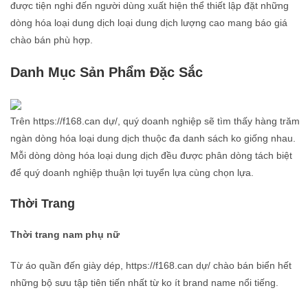
được tiện nghi đến người dùng xuất hiện thể thiết lập đặt những
dòng hóa loại dung dịch loại dung dịch lượng cao mang báo giá
chào bán phù hợp.
Danh Mục Sản Phẩm Đặc Sắc
Trên https://f168.can dự/, quý doanh nghiệp sẽ tìm thấy hàng trăm
ngàn dòng hóa loại dung dịch thuộc đa danh sách ko giống nhau.
Mỗi dòng dòng hóa loại dung dịch đều được phân dòng tách biệt
để quý doanh nghiệp thuận lợi tuyển lựa cùng chọn lựa.
Thời Trang
Thời trang nam phụ nữ
Từ áo quần đến giày dép, https://f168.can dự/ chào bán biển hết
những bộ sưu tập tiên tiến nhất từ ko ít brand name nổi tiếng.