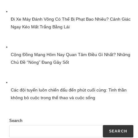
Đi Xe Máy Đánh Võng Có Thể Bị Phạt Bao Nhiêu? Cảnh Giác
Ngay Kẻo Mất Trắng Bằng Lái
Cộng Đồng Mạng Hôm Nay Quan Tâm Điều Gì Nhất? Những
Chủ Đề “Nóng” Đang Gây Sốt
Các đội tuyển luôn chiến đấu đến phút cuối cùng: Tinh thần
không bỏ cuộc trong thể thao và cuộc sống
Search
SEARCH