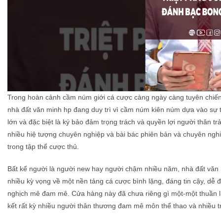
Trong hoàn cảnh cầm núm giới cá cược càng ngày càng tuyên chiến t
nhà đất văn minh hp đang duy trì vì cầm núm kiên núm dựa vào sự tr
lớn và đặc biệt là ký bảo đảm trọng trách và quyền lợi người thân 
nhiều hiệ tượng chuyên nghiệp và bài bác phiên bản và chuyên nghi
trong tập thể cược thủ.
Bất kể người là người new hay người chậm nhiều năm, nhà đất văn 
nhiều kỳ vọng về một nền tảng cá cược bình lặng, đáng tin cậy, d
nghịch mê đam mê. Cửa hàng này đã chưa riêng gì một-một thuần là 
kết rất kỳ nhiều người thân thương đam mê môn thể thao và nhiều tr