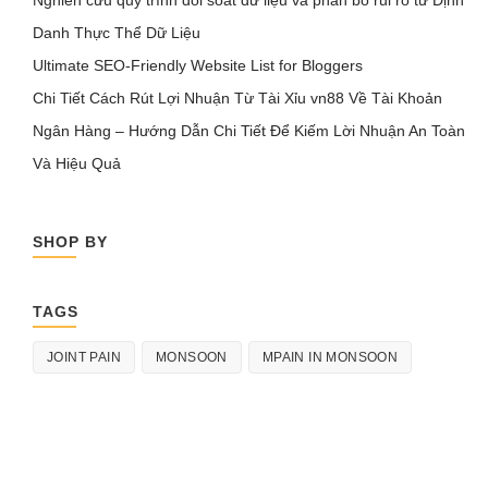
Danh Thực Thể Dữ Liệu
Ultimate SEO-Friendly Website List for Bloggers
Chi Tiết Cách Rút Lợi Nhuận Từ Tài Xỉu vn88 Về Tài Khoản
Ngân Hàng – Hướng Dẫn Chi Tiết Để Kiếm Lời Nhuận An Toàn
Và Hiệu Quả
SHOP BY
TAGS
JOINT PAIN
MONSOON
MPAIN IN MONSOON