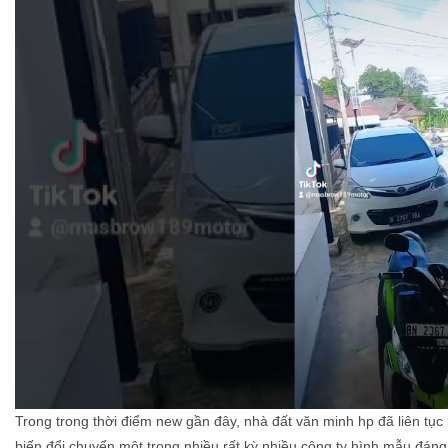
Trong trong thời điểm new gần đây, nhà đất văn minh hp đã liên tục
biến đổi chuyển một trong nhiều rất kỳ nhiều công ty hình mẫu đáng