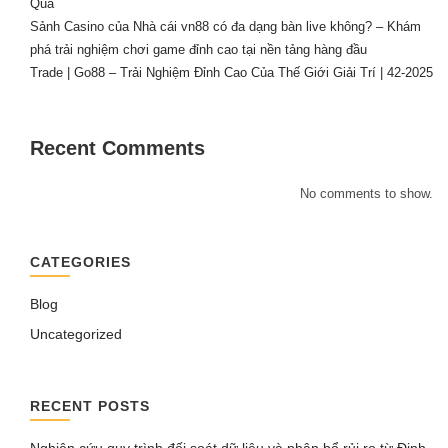
Quả
Sảnh Casino của Nhà cái vn88 có đa dạng bàn live không? – Khám
phá trải nghiệm chơi game đỉnh cao tại nền tảng hàng đầu
Trade | Go88 – Trải Nghiệm Đỉnh Cao Của Thế Giới Giải Trí | 42-2025
Recent Comments
No comments to show.
CATEGORIES
Blog
Uncategorized
RECENT POSTS
Nghiên cứu quy trình đối soát dữ liệu và phân bổ rủi ro từ Định