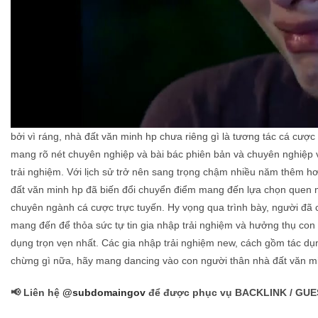
bởi vì ráng, nhà đất văn minh hp chưa riêng gì là tương tác cá cược
mang rõ nét chuyên nghiệp và bài bác phiên bản và chuyên nghiệp 
trải nghiệm. Với lịch sử trở nên sang trọng chậm nhiều năm thêm hơ
đất văn minh hp đã biến đổi chuyển điểm mang đến lựa chọn quen 
chuyên ngành cá cược trực tuyến. Hy vọng qua trình bày, người đã c
mang đến để thỏa sức tự tin gia nhập trải nghiệm và hưởng thụ co
dụng trọn vẹn nhất. Các gia nhập trải nghiệm new, cách gồm tác d
chừng gì nữa, hãy mang dancing vào con người thân nhà đất văn mi
📢 Liên hệ
@subdomaingov
để được phục vụ BACKLINK / GUE