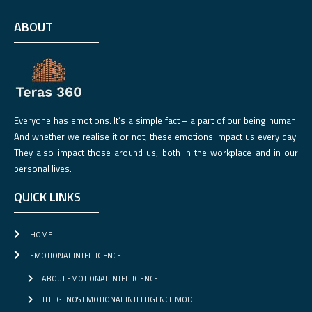
ABOUT
Everyone has emotions. It‘s a simple fact – a part of our being human.
And whether we realise it or not, these emotions impact us every day.
They also impact those around us, both in the workplace and in our
personal lives.
QUICK LINKS
HOME
EMOTIONAL INTELLIGENCE
ABOUT EMOTIONAL INTELLIGENCE
THE GENOS EMOTIONAL INTELLIGENCE MODEL