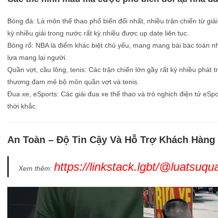
Bóng đá: Là môn thể thao phổ biến đổi nhất, nhiều trận chiến từ g
kỳ nhiều giải trong nước rất kỳ nhiều được up date liên tục.
Bóng rổ: NBA là điểm khác biệt chủ yếu, mang mang bài bác toán nh
lựa mang lại người.
Quần vợt, cầu lông, tenis: Các trận chiến lớn gầy rất kỳ nhiều phát 
thương đam mê bộ môn quần vợt và tenis.
Đua xe, eSports: Các giải đua xe thể thao và trò nghịch điện tử eS
thời khắc.
An Toàn – Độ Tin Cậy Và Hỗ Trợ Khách Hàng 
https://linkstack.lgbt/@luatsuq
Xem thêm: