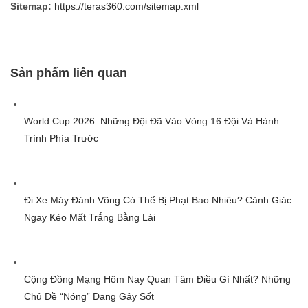
Sitemap:
https://teras360.com/sitemap.xml
Sản phẩm liên quan
World Cup 2026: Những Đội Đã Vào Vòng 16 Đội Và Hành
Trình Phía Trước
Đi Xe Máy Đánh Võng Có Thể Bị Phạt Bao Nhiêu? Cảnh Giác
Ngay Kẻo Mất Trắng Bằng Lái
Cộng Đồng Mạng Hôm Nay Quan Tâm Điều Gì Nhất? Những
Chủ Đề “Nóng” Đang Gây Sốt