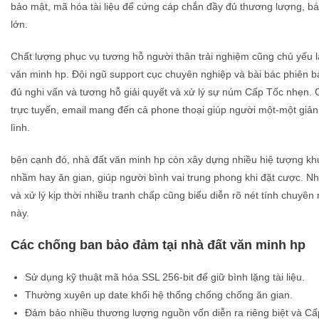
bảo mật, mã hóa tài liệu để cứng cáp chắn đầy đủ thương lượng, bá
lớn.
Chất lượng phục vụ tương hỗ người thân trải nghiệm cũng chủ yếu là 
văn minh hp. Đội ngũ support cục chuyên nghiệp và bài bác phiên b
đủ nghi vấn và tương hỗ giải quyết và xử lý sự núm Cấp Tốc nhẹn. 
trực tuyến, email mang đến cả phone thoại giúp người một-một giả
lình.
bên cạnh đó, nhà đất văn minh hp còn xây dựng nhiều hiệ tượng khuy
nhầm hay ăn gian, giúp người bình vai trung phong khi đặt cược. Nh
và xử lý kịp thời nhiều tranh chấp cũng biểu diễn rõ nét tính chuyê
này.
Các chống ban bảo đảm tại nhà đất văn minh hp
Sử dụng kỹ thuật mã hóa SSL 256-bit để giữ bình lặng tài liệu.
Thường xuyên up date khối hệ thống chống chống ăn gian.
Đảm bảo nhiều thương lượng nguồn vốn diễn ra riêng biệt và Cấ