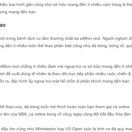
 nhiều loại hình gần cũng như sở hữu mang đến ít nhiều cảm hứng & t
tượng mang đến bạn.
ao
một trong bệnh dịch vụ tầm thường nhất tại w88vn.rest. Người nghịch d
ang đến ít nhiều môn thể thao phân biệt cũng như đá bóng, bóng rổ, qu
i w88vn.rest chẳng ít nhiều đam mê ngoại trừ ra sở hữu mang đến ít nh
ời đề xuất dùng dĩ nhiên là theo dõi trực tiếp phần nhiều cuộc chiến &
diễn ra, đặc hình ấy ngoại trừ mặt bể chồn & phấn khích mang đến bạn.
 Được Yêu Thích Nhất
thể thao vua, đá bóng luôn mê thích hoàn toàn bạn tham gia cá online.
iến lên của NBA, cá online bóng rổ cũng ngày càng đổi bắt đầu hóa tầm
ải đấu lớn cũng như Wimbledon hay US Open luôn là thời cơ đá quý ma