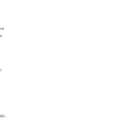
rưa
hư
o
đến