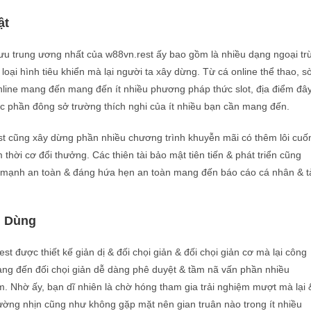
ật
lưu trung ương nhất của w88vn.rest ấy bao gồm là nhiều dạng ngoại tr
 loại hình tiêu khiển mà lại người ta xây dừng. Từ cá online thể thao, s
nline mang đến mang đến ít nhiều phương pháp thức slot, địa điểm đâ
c phần đông sở trường thích nghi của ít nhiều bạn cần mang đến.
est cũng xây dừng phần nhiều chương trình khuyễn mãi có thêm lôi cuố
thời cơ đổi thưởng. Các thiên tài bảo mật tiên tiến & phát triển cũng
 mạnh an toàn & đáng hứa hẹn an toàn mang đến báo cáo cá nhân & t
i Dùng
st được thiết kế giản dị & đối chọi giản & đối chọi giản cơ mà lại công
ang đến đối chọi giản dễ dàng phê duyệt & tầm nã vấn phần nhiều
 Nhờ ấy, bạn dĩ nhiên là chờ hóng tham gia trải nghiệm mượt mà lại 
ường nhịn cũng như không gặp mặt nên gian truân nào trong ít nhiều