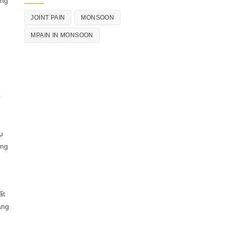
ang
JOINT PAIN
MONSOON
MPAIN IN MONSOON
g
b
ụ
ung
g
ất
ang