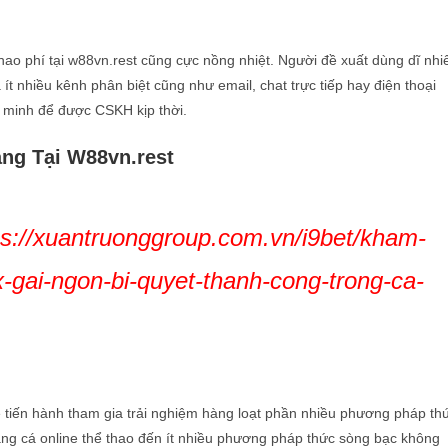
o phí tại w88vn.rest cũng cực nồng nhiệt. Người đề xuất dùng dĩ nhi
á ít nhiều kênh phân biệt cũng như email, chat trực tiếp hay điện thoại
 minh để được CSKH kịp thời.
ạng Tại W88vn.rest
ps://xuantruonggroup.com.vn/i9bet/kham-
-gai-ngon-bi-quyet-thanh-cong-trong-ca-
ẽ tiến hành tham gia trải nghiệm hàng loạt phần nhiều phương pháp th
ng cá online thể thao đến ít nhiều phương pháp thức sòng bạc không