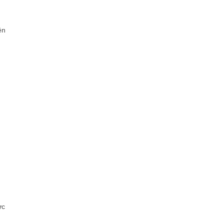
ên
ức