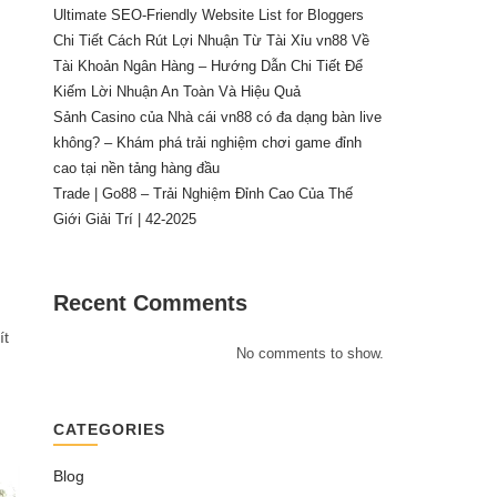
Ultimate SEO-Friendly Website List for Bloggers
Chi Tiết Cách Rút Lợi Nhuận Từ Tài Xỉu vn88 Về
Tài Khoản Ngân Hàng – Hướng Dẫn Chi Tiết Để
Kiếm Lời Nhuận An Toàn Và Hiệu Quả
Sảnh Casino của Nhà cái vn88 có đa dạng bàn live
không? – Khám phá trải nghiệm chơi game đỉnh
cao tại nền tảng hàng đầu
Trade | Go88 – Trải Nghiệm Đỉnh Cao Của Thế
Giới Giải Trí | 42-2025
n
Recent Comments
ít
No comments to show.
CATEGORIES
Blog