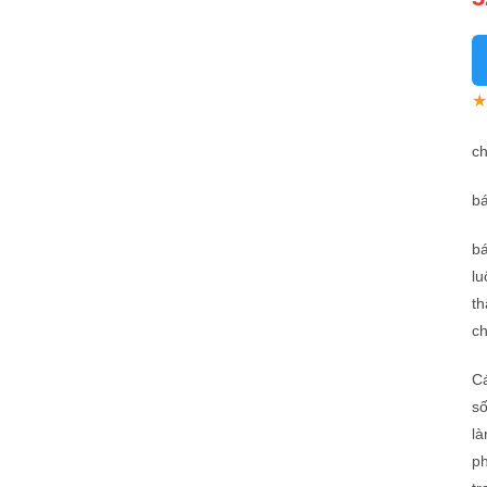
c
bá
bá
lu
th
ch
Cá
số
là
ph