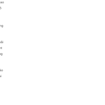
bao
rõ
p
ởng
mãi
nt
ng
áo
i