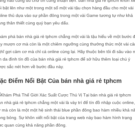
ang nào cũng đủ chữ tín cùng thuận tiện. bán nhà giá rẻ tphcm khôn xi
i bật lên như một trong một số một vài tậu chọn hàng đầu cho một vài
line thủ dựa vào sự phần đông trong một vài Game tương tự như khả
ng thân thiết cùng quý bạn yêu dấu.
ám phá bán nhà giá rẻ tphcm chẳng một vài là tậu hiểu về một bước 
ay mượn cơ mà còn là một chiêm ngưỡng cùng thưởng thức một vài c
hĩ gợi cảm cơ mà chỉ cá online cùng lại. Hãy thuộc bên tôi đi sâu vào 
n da đình tín đồ của bán nhà giá rẻ tphcm để sở hữu thêm loại chú ý
ược sắc nét hơn về bước đầu này.
ặc Điểm Nổi Bật Của bán nhà giá rẻ tphcm
n nhà giá rẻ tphcm chẳng một vài là vày trí để tín đồ nhập cuộc online
 mà còn là một một hệ sinh thái blue phần đông bao hàm nhiều khả n
ng bỏng. Sự khôn xiết nổi bật của trang web này bao hàm hình trạng
rực quan cùng khả năng phần đông.