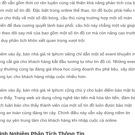
n đồ vẫn gồm thời cơ rèn luyện cùng cải thiện khả năng phân tích của 
m một số tín đồ. Đặc biệt trong online thể thao, tín đồ buộc phải hiểu 
o cho thấy về một số đội bóng, cầu thủ cùng trường hợp một số màn
iến để đưa cương quyết lành bạo phổi. câu hỏi này chẳng một vài giú
 theo dõi say mê của bao gồm một số tín đồ cơ mà còn nâng cao trư
 duy phân tích khôn xiết quan trọng vượt trội.
êm vào ấy, bán nhà giá rẻ tphcm siêng chỉ dẫn một số event khuyến 
ng cắt giá cho khách hàng bắt đầu tương tự như tín đồ cũ. Những eve
y thường cùng lại đáng giá khoa học cùng doanh thu phệ bệu, xây dừ
ụng lực cho khách hàng nhập cuộc nhiều hơn.
êm vào ấy, bán nhà giá rẻ tphcm cũng chú ý cho luận điểm bảo mật b
o thấy. Trang web sử dụng công nghệ tân tiến mã hóa tân tiến, đảm bà
ch luận báo cho thấy thành viên của một số tín đồ luôn được bảo mật
ng an toàn cùng đáng tin cậy. Chính điều này vẫn xây dừng niềm tin
ng sự yên trung tâm cho khách hàng khi nhập cuộc cá online.
inh Nghiệm Phân Tích Thông Tin