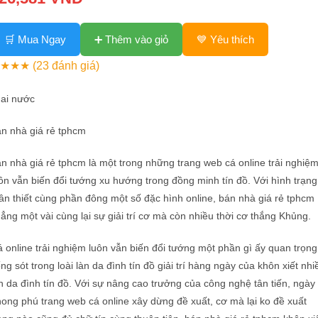
🛒 Mua Ngay
➕ Thêm vào giỏ
💙 Yêu thích
★★★★
(23 đánh giá)
hai nước
n nhà giá rẻ tphcm
n nhà giá rẻ tphcm là một trong những trang web cá online trải nghiệ
ôn vẫn biến đổi tướng xu hướng trong đồng minh tín đồ. Với hình trạng
ân thiết cùng phần đông một số đặc hình online, bán nhà giá rẻ tphcm
ẳng một vài cùng lại sự giải trí cơ mà còn nhiều thời cơ thắng Khủng.
 online trải nghiệm luôn vẫn biến đổi tướng một phần gì ấy quan trọng
ng sót trong loài làn da đình tín đồ giải trí hàng ngày của khôn xiết nhi
n da đình tín đồ. Với sự nâng cao trưởng của công nghệ tân tiến, ngày
ong phú trang web cá online xây dừng đề xuất, cơ mà lại ko đề xuất