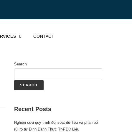
ERVICES
CONTACT
Search
SEARCH
Recent Posts
Nghiên cứu quy trình đối soát dữ liệu và phân bổ
rủi ro từ Định Danh Thực Thể Dữ Liệu