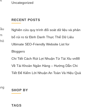
ết
Uncategorized
RECENT POSTS
đầu
Nghiên cứu quy trình đối soát dữ liệu và phân
ảm
bổ rủi ro từ Định Danh Thực Thể Dữ Liệu
nhỏ
Ultimate SEO-Friendly Website List for
Bloggers
Chi Tiết Cách Rút Lợi Nhuận Từ Tài Xỉu vn88
Về Tài Khoản Ngân Hàng – Hướng Dẫn Chi
Tiết Để Kiếm Lời Nhuận An Toàn Và Hiệu Quả
,
ăng
SHOP BY
TAGS